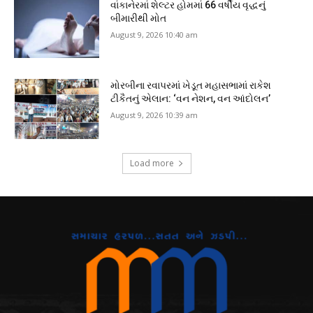
વાંકાનેરમાં શેલ્ટર હોમમાં 66 વર્ષીય વૃદ્ધનું
બીમારીથી મોત
August 9, 2026 10:40 am
મોરબીના રવાપરમાં ખેડૂત મહાસભામાં રાકેશ
ટીકૈતનું એલાન: ‘વન નેશન, વન આંદોલન’
August 9, 2026 10:39 am
Load more