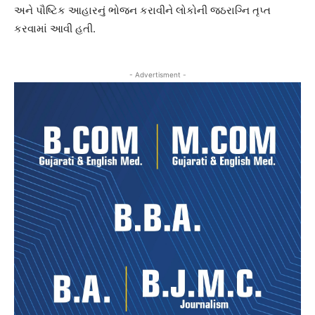
અને પૌષ્ટિક આહારનું ભોજન કરાવીને લોકોની જઠરાગ્નિ તૃપ્ત
કરવામાં આવી હતી.
- Advertisment -