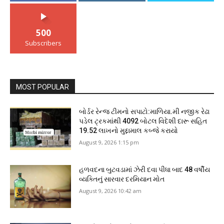
500
Subscribers
MOST POPULAR
બોર્ડર રેન્જ ટીમનો સપાટો:માળિયા.મી નજીક રેઢા
પડેલ ટ્રકમાંથી 4092 બોટલ વિદેશી દારૂ સહિત
19.52 લાખનો મુદ્દામાલ કબ્જે કરાયો
August 9, 2026 1:15 pm
હળવદના બુટવડામાં ઝેરી દવા પીધા બાદ 48 વર્ષીય
વ્યક્તિનું સારવાર દરમિયાન મોત
August 9, 2026 10:42 am