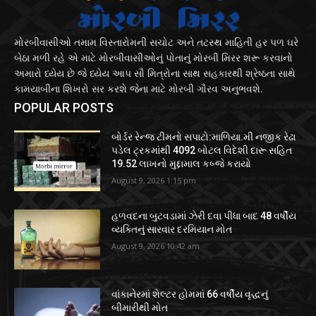
મોરબીવાસીઓ તમામ વિસ્તારોમની સચોટ અને તટસ્થ માહિતી હર પળ ઘરે
બેઠા મળી રહે એ માટે મોરબીવાસીઓનું પોતાનું મોરબી મિરર શરૂ કરવાનો
અમારો ધ્યેય છે જે ધ્યેય આપ સૌ મિત્રોના સાથ સહકારથી શ્રેષ્ઠતા સાથે
કામયાબીના શિખરો સર કરશે જેના માટે મોરબી ગૌરવ અનુભવશે.
POPULAR POSTS
બોર્ડર રેન્જ ટીમનો સપાટો:માળિયા.મી નજીક રેઢા
પડેલ ટ્રકમાંથી 4092 બોટલ વિદેશી દારૂ સહિત
19.52 લાખનો મુદ્દામાલ કબ્જે કરાયો
August 9, 2026 1:15 pm
હળવદના બુટવડામાં ઝેરી દવા પીધા બાદ 48 વર્ષીય
વ્યક્તિનું સારવાર દરમિયાન મોત
August 9, 2026 10:42 am
વાંકાનેરમાં શેલ્ટર હોમમાં 66 વર્ષીય વૃદ્ધનું
બીમારીથી મોત