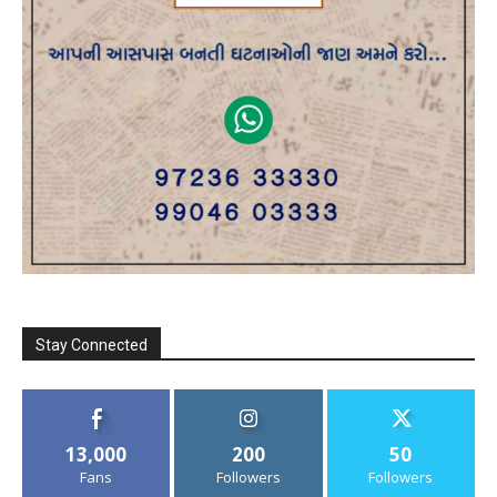
Stay Connected
13,000
200
50
Fans
Followers
Followers