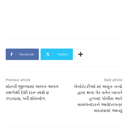
Facebook
Twitter
Previous article
Next article
મોરબી જીલ્લામાં અલગ-અલગ
લેબોરેટરીઓ માં અમુક તત્વો
સ્થળેથી દેશી દારૂ સાથે ૪
દ્વારા થતા ગેર વર્તન બાબતે
ઝડપાયા, ૧ની શોધખોળ
હળવદ પોલીસ અને
મામલતદારને આવેદનપત્ર
પાઠવવામાં આવ્યું