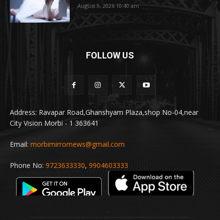
August 9, 2026 10:40 am
FOLLOW US
Address: Ravapar Road,Ghanshyam Plaza,shop No-04,near
City Vision Morbi - 1 363641
Email:
morbimirrornews@gmail.com
Phone No:
9723633330
,
9904603333