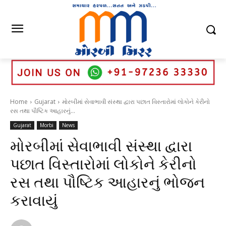
Home
Gujarat
મોરબીમાં સેવાભાવી સંસ્થા દ્વારા પછાત વિસ્તારોમાં લોકોને કેરીનો
રસ તથા પૌષ્ટિક આહારનું...
Gujarat
Morbi
News
મોરબીમાં સેવાભાવી સંસ્થા દ્વારા
પછાત વિસ્તારોમાં લોકોને કેરીનો
રસ તથા પૌષ્ટિક આહારનું ભોજન
કરાવાયું