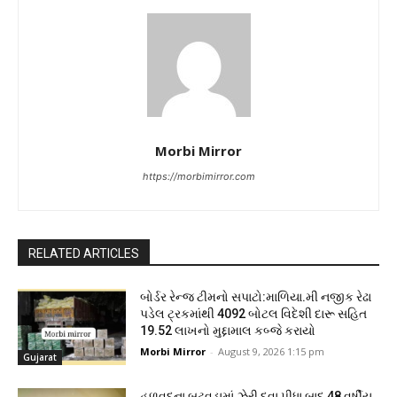
Morbi Mirror
https://morbimirror.com
RELATED ARTICLES
બોર્ડર રેન્જ ટીમનો સપાટો:માળિયા.મી નજીક રેઢા
પડેલ ટ્રકમાંથી 4092 બોટલ વિદેશી દારૂ સહિત
19.52 લાખનો મુદ્દામાલ કબ્જે કરાયો
Morbi Mirror
-
August 9, 2026 1:15 pm
Gujarat
હળવદના બુટવડામાં ઝેરી દવા પીધા બાદ 48 વર્ષીય