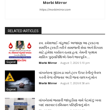
Morbi Mirror
https://morbimirror.com
RELATED ARTICLES
સ્વ. રમેશભાઈ ગાંડુભાઈ અજાણા આ ટ્રસ્ટના
સમર્પિત ટ્રસ્ટી તરીકે સમાજની સેવા અને વિકાસ
માટે હંમેશા કાર્યરત રહ્યા હતા. તેમની પ્રથમ
માસિક પુણ્યતિથિએ તેમને ભાવપૂર્વક...
Gujarat
Morbi Mirror
-
August 7, 2026 5:10 pm
વાંકાનેરના ગુંદાખડા ખાતે ટ્રક ઉપર રેતીનું લેવલ
કરતી વેળા વીજતાર અડી જતા ચાલકનું મોત
Morbi Mirror
-
August 7, 2026 8:58 am
Gujarat
વાંકાનેરમાં ભાયાતી જાંબુડીયા ગામે પેટમાં દુઃખવા
બાદ સારવાર દરમિયાન પરિણીતાનું મોત