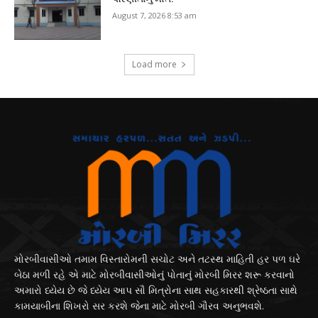
August 7, 2026 8:53 am
Load more
મોરબીવાસીઓ તમામ વિસ્તારોમની સચોટ અને તટસ્થ માહિતી હર પળ ઘરે
બેઠા મળી રહે એ માટે મોરબીવાસીઓનું પોતાનું મોરબી મિરર શરૂ કરવાનો
અમારો ધ્યેય છે જે ધ્યેય આપ સૌ મિત્રોના સાથ સહકારથી શ્રેષ્ઠતા સાથે
કામયાબીના શિખરો સર કરશે જેના માટે મોરબી ગૌરવ અનુભવશે.