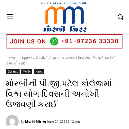
Home
Gujarat
મોરબીની પી.જી.પટેલ કોલેજમાં વિશ્વ યોગ દિવસની અનોખી
ઉજવણી કરાઈ
Gujarat
Morbi
News
મોરબીની પી.જી.પટેલ કોલેજમાં
વિશ્વ યોગ દિવસની અનોખી
ઉજવણી કરાઈ
By
Morbi Mirror
June 21, 2025 3:42 pm