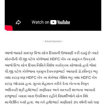
- Advertisement -
આજે જયારે સમગ્ર વિશ્વ યોગ દિવસની ઉજવણી કરી રહ્યું છે ત્યારે
મોરબીની પી.જી.પટેલ કોલેજમાં HDFC બેંક ના સયુંકત ઉપક્રમે
આજે વિશ્વ યોગ દિવસ નિમિતે વિશેષ કાર્યક્રમ યોજાયો હતો જેમાં
પી.જી.પટેલ કોલેજના પ્રમુખ દેવકરણભાઈ આચાર્ય ડો.રવિન્દ્ર ભટ્ટ
તથા સ્ટાફગણ HDFC બેંક ના મેનેજર નૈમિષ ભટ્ટ તથા HDFC બેંક
સ્ટાફ જોડાયા હતા. મુખ્ય મેહમાન તરીકે દેના બેન્કના નિવૃત
અધિકારી શ્રી હર્ષદભાઈ મણીયાર અને સરકારી શાળાના આચાર્ય
રાજુભાઈ વ્યાસ ખાસ ઉપસ્થિત રહીને વિધાર્થીઓને યોગ વિષે
માર્ગદર્શિત કર્યા હતા. આ તકે હર્ષદભાઈ મણીયારે ૭૫ વર્ષની વયે પણ