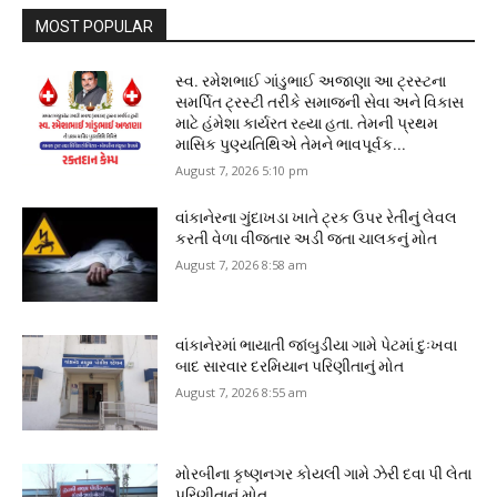
MOST POPULAR
સ્વ. રમેશભાઈ ગાંડુભાઈ અજાણા આ ટ્રસ્ટના
સમર્પિત ટ્રસ્ટી તરીકે સમાજની સેવા અને વિકાસ
માટે હંમેશા કાર્યરત રહ્યા હતા. તેમની પ્રથમ
માસિક પુણ્યતિથિએ તેમને ભાવપૂર્વક...
August 7, 2026 5:10 pm
વાંકાનેરના ગુંદાખડા ખાતે ટ્રક ઉપર રેતીનું લેવલ
કરતી વેળા વીજતાર અડી જતા ચાલકનું મોત
August 7, 2026 8:58 am
વાંકાનેરમાં ભાયાતી જાંબુડીયા ગામે પેટમાં દુઃખવા
બાદ સારવાર દરમિયાન પરિણીતાનું મોત
August 7, 2026 8:55 am
મોરબીના કૃષ્ણનગર કોયલી ગામે ઝેરી દવા પી લેતા
પરિણીતાનું મોત.