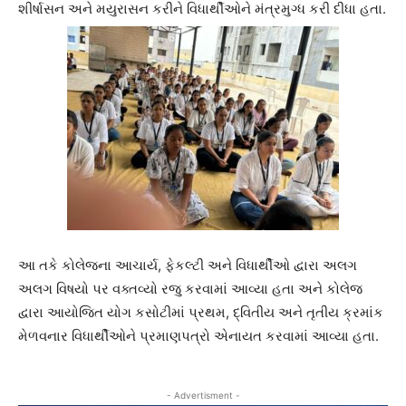
શીર્ષાસન અને મયુરાસન કરીને વિધાર્થીઓને મંત્રમુગ્ધ કરી દીધા હતા.
આ તકે કોલેજના આચાર્ય, ફેકલ્ટી અને વિધાર્થીઓ દ્વારા અલગ
અલગ વિષયો પર વક્તવ્યો રજુ કરવામાં આવ્યા હતા અને કોલેજ
દ્વારા આયોજિત યોગ કસોટીમાં પ્રથમ, દ્વિતીય અને તૃતીય ક્રમાંક
મેળવનાર વિધાર્થીઓને પ્રમાણપત્રો એનાયત કરવામાં આવ્યા હતા.
- Advertisment -