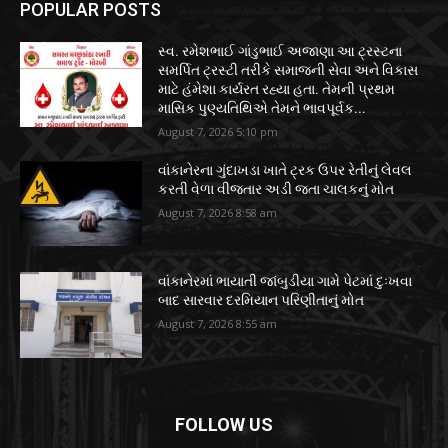
POPULAR POSTS
સ્વ. રમેશભાઈ ગાંડુભાઈ અજાણા આ ટ્રસ્ટના
સમર્પિત ટ્રસ્ટી તરીકે સમાજની સેવા અને વિકાસ
માટે હંમેશા કાર્યરત રહ્યા હતા. તેમની પ્રથમ
માસિક પુણ્યતિથિએ તેમને ભાવપૂર્વક...
August 7, 2026 5:10 pm
વાંકાનેરના ગુંદાખડા ખાતે ટ્રક ઉપર રેતીનું લેવલ
કરતી વેળા વીજતાર અડી જતા ચાલકનું મોત
August 7, 2026 8:58 am
વાંકાનેરમાં ભાયાતી જાંબુડીયા ગામે પેટમાં દુઃખવા
બાદ સારવાર દરમિયાન પરિણીતાનું મોત
August 7, 2026 8:55 am
FOLLOW US