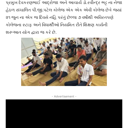
પ્રમુખ દેવકરણભાઈ આદ્રોજા અને આચાર્ય ડો.રવીન્દ્ર ભટ્ટ ના નેજા
હેઠળ સંચાલિત પી.જી.પટેલ કોલેજ એક એક એવી કોલેજ છેકે જ્યાં
૨૧ જુન ના એક જ દિવસે નહિ પરંતું છેલ્લા ૭ વર્ષોથી અવિરતપણે
કોલેજના સ્ટાફ અને વિધાર્થીઓ નિયમિત રીતે શિક્ષણ કાર્યની
શરૂઆત યોગ દ્વારા જ કરે છે.
- Advertisement -