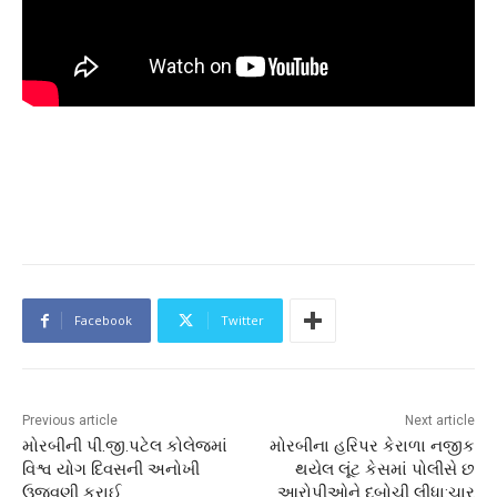
Facebook
Twitter
Previous article
Next article
મોરબીની પી.જી.પટેલ કોલેજમાં
મોરબીના હરિપર કેરાળા નજીક
વિશ્વ યોગ દિવસની અનોખી
થયેલ લૂંટ કેસમાં પોલીસે છ
ઉજવણી કરાઈ
આરોપીઓને દબોચી લીધા:ચાર