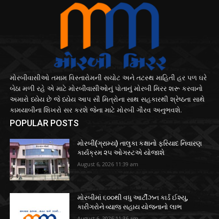
મોરબીવાસીઓ તમામ વિસ્તારોમની સચોટ અને તટસ્થ માહિતી હર પળ ઘરે
બેઠા મળી રહે એ માટે મોરબીવાસીઓનું પોતાનું મોરબી મિરર શરૂ કરવાનો
અમારો ધ્યેય છે જે ધ્યેય આપ સૌ મિત્રોના સાથ સહકારથી શ્રેષ્ઠતા સાથે
કામયાબીના શિખરો સર કરશે જેના માટે મોરબી ગૌરવ અનુભવશે.
POPULAR POSTS
મોરબી(ગ્રામ્ય) તાલુકા કક્ષાનો ફરિયાદ નિવારણ
કાર્યક્રમ ૨૫ ઓગસ્ટએ યોજાશે
August 6, 2026 11:39 am
મોરબીમાં ૬૦૦થી વધુ આર્ટીઝન કાર્ડ ઈશ્યુ,
કારીગરોને વ્યાજ સહાય યોજનાનો લાભ
August 6, 2026 11:36 am