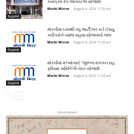
કાર્યક્રમ ૨૫ ઓગસ્ટએ યોજાશે
Morbi Mirror
-
August 6, 2026 11:39 am
Gujarat
મોરબીમાં ૬૦૦થી વધુ આર્ટીઝન કાર્ડ ઈશ્યુ,
કારીગરોને વ્યાજ સહાય યોજનાનો લાભ
Morbi Mirror
-
August 6, 2026 11:36 am
Gujarat
મોરબીમાં ૨૧ઓગસ્ટે ‘જીલ્લા સંકલન સહ
ફરિયાદ સમિતિ’ની બેઠક યોજાશે
Morbi Mirror
-
August 6, 2026 11:34 am
Gujarat
- Advertisment -