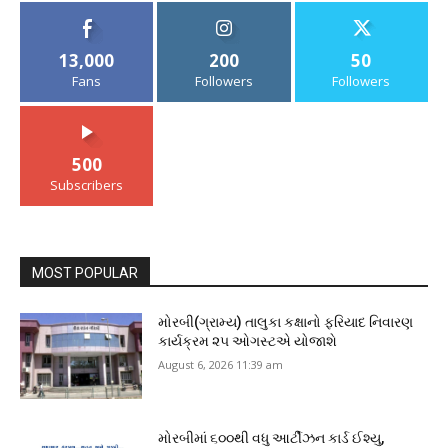
13,000
200
50
Fans
Followers
Followers
500
Subscribers
MOST POPULAR
મોરબી(ગ્રામ્ય) તાલુકા કક્ષાનો ફરિયાદ નિવારણ
કાર્યક્રમ ૨૫ ઓગસ્ટએ યોજાશે
August 6, 2026 11:39 am
મોરબીમાં ૬૦૦થી વધુ આર્ટીઝન કાર્ડ ઈશ્યુ,