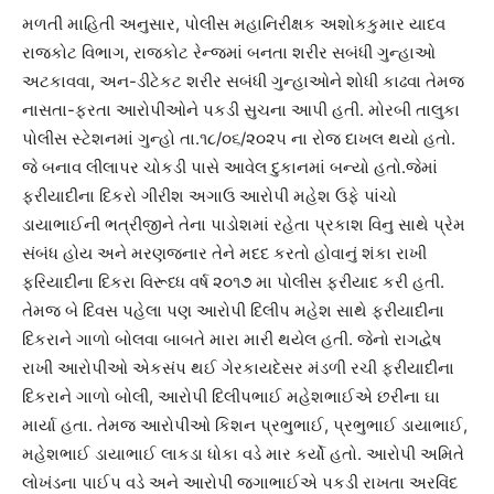
મળતી માહિતી અનુસાર, પોલીસ મહાનિરીક્ષક અશોકકુમાર યાદવ
રાજકોટ વિભાગ, રાજકોટ રેન્જમાં બનતા શરીર સબંધી ગુન્હાઓ
અટકાવવા, અન-ડીટેકટ શરીર સબંધી ગુન્હાઓને શોધી કાઢવા તેમજ
નાસતા-ફરતા આરોપીઓને પકડી સુચના આપી હતી. મોરબી તાલુકા
પોલીસ સ્ટેશનમાં ગુન્હો તા.૧૮/૦૬/૨૦૨૫ ના રોજ દાખલ થયો હતો.
જે બનાવ લીલાપર ચોકડી પાસે આવેલ દુકાનમાં બન્યો હતો.જેમાં
ફરીયાદીના દિકરો ગીરીશ અગાઉ આરોપી મહેશ ઉફે પાંચો
ડાયાભાઈની ભત્રીજીને તેના પાડોશમાં રહેતા પ્રકાશ વિનુ સાથે પ્રેમ
સંબંધ હોય અને મરણજનાર તેને મદદ કરતો હોવાનું શંકા રાખી
ફરિયાદીના દિકરા વિરૂધ્ધ વર્ષ ૨૦૧૭ મા પોલીસ ફરીયાદ કરી હતી.
તેમજ બે દિવસ પહેલા પણ આરોપી દિલીપ મહેશ સાથે ફરીયાદીના
દિકરાને ગાળો બોલવા બાબતે મારા મારી થયેલ હતી. જેનો રાગદ્વેષ
રાખી આરોપીઓ એકસંપ થઈ ગેરકાયદેસર મંડળી રચી ફરીયાદીના
દિકરાને ગાળો બોલી, આરોપી દિલીપભાઈ મહેશભાઈએ છરીના ઘા
માર્યા હતા. તેમજ આરોપીઓ કિશન પ્રભુભાઈ, પ્રભુભાઈ ડાયાભાઈ,
મહેશભાઈ ડાયાભાઈ લાકડા ધોકા વડે માર કર્યો હતો. આરોપી અમિતે
લોખંડના પાઈપ વડે અને આરોપી જગાભાઈએ પકડી રાખતા અરવિંદ