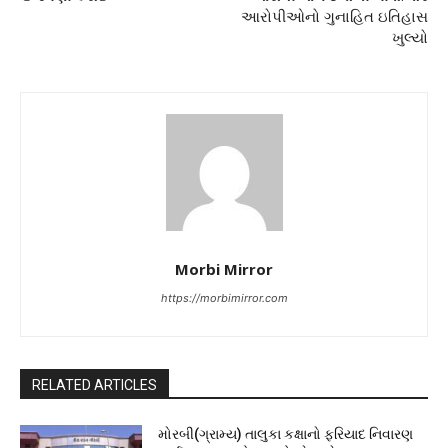
આરોપીઓનો ગુનાહિત ઇતિહાસ
ખુલ્યો
Morbi Mirror
https://morbimirror.com
RELATED ARTICLES
મોરબી(ગ્રામ્ય) તાલુકા કક્ષાનો ફરિયાદ નિવારણ