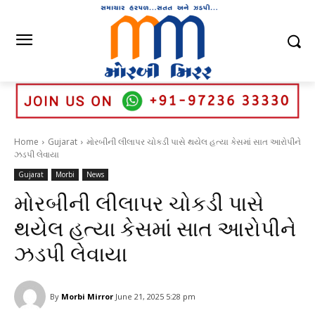
Home
Gujarat
મોરબીની લીલાપર ચોકડી પાસે થયેલ હત્યા કેસમાં સાત આરોપીને
ઝડપી લેવાયા
Gujarat
Morbi
News
મોરબીની લીલાપર ચોકડી પાસે
થયેલ હત્યા કેસમાં સાત આરોપીને
ઝડપી લેવાયા
By
Morbi Mirror
June 21, 2025 5:28 pm