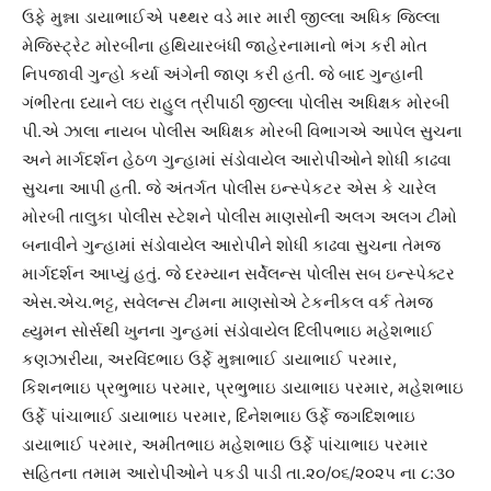
ઉફે મુન્ના ડાયાભાઈએ પથ્થર વડે માર મારી જીલ્લા અધિક જિલ્લા
મેજિસ્ટ્રેટ મોરબીના હથિયારબંધી જાહેરનામાનો ભંગ કરી મોત
નિપજાવી ગુન્હો કર્યા અંગેની જાણ કરી હતી. જે બાદ ગુન્હાની
ગંભીરતા ધ્યાને લઇ રાહુલ ત્રીપાઠી જીલ્લા પોલીસ અધિક્ષક મોરબી
પી.એ ઝાલા નાયબ પોલીસ અધિક્ષક મોરબી વિભાગએ આપેલ સુચના
અને માર્ગદર્શન હેઠળ ગુન્હામાં સંડોવાયેલ આરોપીઓને શોધી કાઢવા
સુચના આપી હતી. જે અંતર્ગત પોલીસ ઇન્સ્પેકટર એસ કે ચારેલ
મોરબી તાલુકા પોલીસ સ્ટેશને પોલીસ માણસોની અલગ અલગ ટીમો
બનાવીને ગુન્હામાં સંડોવાયેલ આરોપીને શોધી કાઢવા સુચના તેમજ
માર્ગદર્શન આપ્યું હતું. જે દરમ્યાન સર્વેલન્સ પોલીસ સબ ઇન્સ્પેક્ટર
એસ.એચ.ભટ્ટ, સવેલન્સ ટીમના માણસોએ ટેકનીકલ વર્ક તેમજ
હ્યુમન સોર્સથી ખુનના ગુન્હમાં સંડોવાયેલ દિલીપભાઇ મહેશભાઈ
કણઝારીયા, અરવિંદભાઇ ઉર્ફે મુન્નાભાઈ ડાયાભાઈ પરમાર,
કિશનભાઇ પ્રભુભાઇ પરમાર, પ્રભુભાઇ ડાયાભાઇ પરમાર, મહેશભાઇ
ઉર્ફે પાંચાભાઈ ડાયાભાઇ પરમાર, દિનેશભાઇ ઉર્ફે જગદિશભાઇ
ડાયાભાઈ પરમાર, અમીતભાઇ મહેશભાઇ ઉર્ફે પાંચાભાઇ પરમાર
સહિતના તમામ આરોપીઓને પકડી પાડી તા.૨૦/૦૬/૨૦૨૫ ના ૮:૩૦