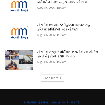
કારીગરોને વ્યાજ સહાય યોજનાનો લાભ
August 6, 2026 11:36 am
મોરબીમાં ૨૧ઓગસ્ટે ‘જીલ્લા સંકલન સહ
ફરિયાદ સમિતિ’ની બેઠક યોજાશે
August 6, 2026 11:34 am
મોરબીમાં ત્રણ કોમર્શિયલ એકમોમાં ૩૨ લોકોને
ફાયર સેફ્ટીની તાલીમ અપાઈ
August 6, 2026 11:32 am
Load more