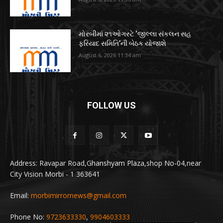
મોરબીમાં ૨૧ઓગસ્ટે ‘જીલ્લા સંકલન સહ
ફરિયાદ સમિતિ’ની બેઠક યોજાશે
August 6, 2026 11:34 am
FOLLOW US
Address: Ravapar Road,Ghanshyam Plaza,shop No-04,near
City Vision Morbi - 1 363641
Email:
morbimirrornews@gmail.com
Phone No:
9723633330
,
9904603333