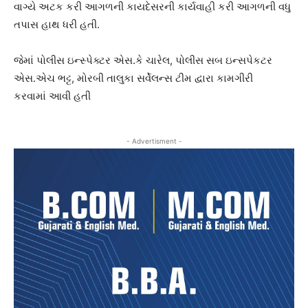
વાગ્યે અટક કરી આગળની કાયદેસરની કાર્યવાહી કરી આગળની વધુ
તપાસ હાથ ધરી હતી.
જેમાં પોલીસ ઇન્સ્પેક્ટર એસ.કે ચારેલ, પોલીસ સબ ઇન્સપેકટર
એસ.એચ ભટ્ટ, મોરબી તાલુકા સર્વેલન્સ ટીમ દ્વારા કામગીરી
કરવામાં આવી હતી
- Advertisment -