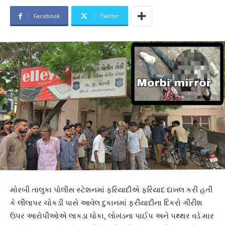
Facebook
Twitter
મોરબી તાલુકા પોલીસ સ્ટેશનમાં ફરિયાદીએ ફરિયાદ દાખલ કરી હતી
કે લીલાપર ચોકડી પાસે આવેલ દુકાનમાં ફરીયાદીના દિકરો ગીરીશ
ઉપર આરોપીઓએ લાકડા ધોકા, લોખંડના પાઈપ અને પથ્થર વડે માર