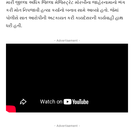
મારી જીલ્લા અધિક જિલ્લા મેજિસ્ટ્રેટ મોરબીના જાહેરનામાનો ભંગ
કરી મોત નિપજાવી હત્યા કર્યાનો બનાવ સામે આવ્યો હતો. જેમાં
પોલીસે સાત આરોપીની અટકાયત કરી કાયદેસરની કાર્યવાહી હાથ
ધરી હતી.
- Advertisement -
- Advertisement -