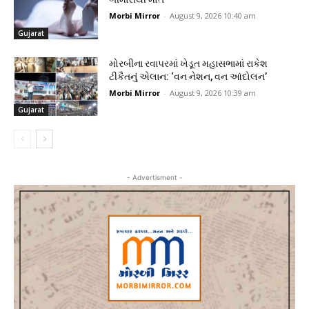
Morbi Mirror
-
August 9, 2026 10:40 am
Gujarat
મોરબીના રવાપરમાં ખેડૂત મહાસભામાં રાકેશ
ટીકૈતનું એલાન: ‘વન નેશન, વન આંદોલન’
Morbi Mirror
-
August 9, 2026 10:39 am
Gujarat
- Advertisment -