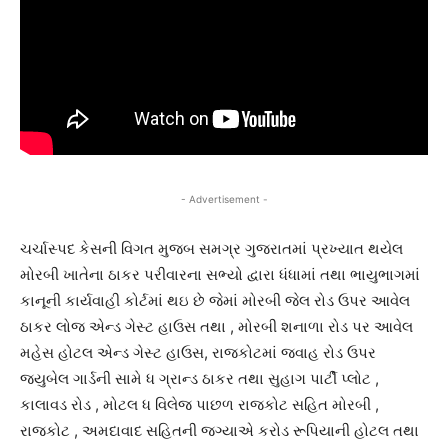
- Advertisement -
ચર્ચાસ્પદ કેસની વિગત મુજબ સમગ્ર ગુજરાતમાં પ્રખ્યાત થયેલ
મોરબી ખાતેના ઠાકર પરીવારના સભ્યો દ્વારા ધંધામાં તથા ભાયુભાગમાં
કાનૂની કાર્યવાહી કોર્ટમાં થઇ છે જેમાં મોરબી જેલ રોડ ઉપર આવેલ
ઠાકર લોજ એન્ડ ગેસ્ટ હાઉસ તથા , મોરબી શનાળા રોડ પર આવેલ
મહેસ હોટલ એન્ડ ગેસ્ટ હાઉસ, રાજકોટમાં જવાહ રોડ ઉપર
જયુબેલ ગાર્ડની સામે ધ ગ્રાન્ડ ઠાકર તથા સુહાગ પાર્ટી પ્લોટ ,
કાલાવડ રોડ , મોટલ ધ વિલેજ પાછળ રાજકોટ સહિત મોરબી ,
રાજકોટ , અમદાવાદ સહિતની જગ્યાએ કરોડ રૂપિયાની હોટલ તથા