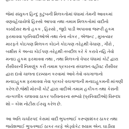
જેમાં સંયુકત હિન્દુ કુટુંબની મિલકતોમાં ધંધામાં તેમની આવકમાં
વણવહેંચાયેલો હિસ્સો આપવા તથા તમામ મિલકતોમાં વાદીનો
કાયદેસર થતો હકક , હિસ્સો , જુદો પાડી અપાવવા જરૂરી હુકમ
ફરમાવવા પ્રતિવાદીઓએ તથા તેના નોકર , એજન્ટ , મુખત્યાર
મારફતે કોઇપણ મિલકત કોઇને કોઇપણ તરેહથી વેચાણ , ગીરો ,
બક્ષીસ કે અન્ય કોઈપણ તરેહથી તબદીલ કરે કે કરાવે નહિ તેવો
મનાઇ હુકમ ફરમાવવા તથા , તથા મિલકતો વેપાર ધંધામાં કોર્ટ દ્વારા
રીસીવરની નિમણૂંક કરી તમામ પ્રકારના સંચાલન વહીવટ રીસીવર
દ્વારા દાવો ચાલતા દરમ્યાન કરવામાં આવે તેવો વચગાળાનો
મનાઇહુકમ ફરમાવવા તેવા પ્રકારે વચગાળાની મનાઇહુકમની માંગણી
કરેલ છે.જેથી મોરબી કોર્ટ દ્વારા વાદીએ તમામ હકીકત તથા કેસની
તાત્કાલીક ચલાવવા ઠાકર પરીવનારના સભ્યો (પ્રતિવાદીઓ) વિરૂધ્ધ
શો – કોશ નોટીસ ઈસ્યુ કરેલ છે.
આ અતિ ચર્ચાસ્પદ કેસમાં વાદી ભુપતભાઈ કરૂણાશંકર ઠાકર તથા
જયેશભાઈ ભુપતભાઈ ઠાકર તરફે એડ્વોકેટ શ્યામ એન. ઘાડીયા