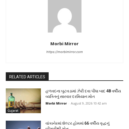
Morbi Mirror
https://morbimirror.com
RELATED ARTICLES
હળવદના બુટવડામાં ઝેરી દવા પીધા બાદ 48 વર્ષીય
વ્યક્તિનું સારવાર દરમિયાન મોત
Morbi Mirror
-
August 9, 2026 10:42 am
Gujarat
વાંકાનેરમાં શેલ્ટર હોમમાં 66 વર્ષીય વૃદ્ધનું
બીમારીથી મોત