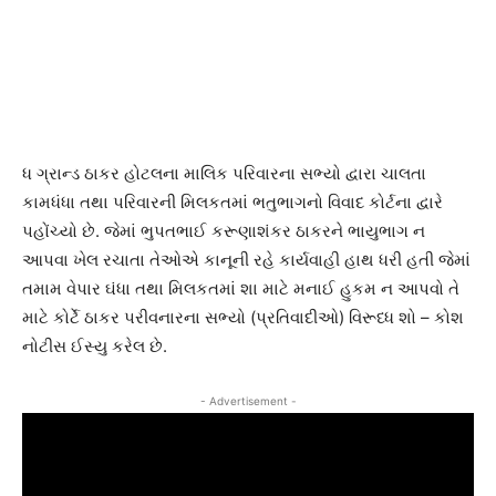
ધ ગ્રાન્ડ ઠાકર હોટલના માલિક પરિવારના સભ્યો દ્વારા ચાલતા
કામધંધા તથા પરિવારની મિલકતમાં ભતુભાગનો વિવાદ કોર્ટના દ્વારે
પહોંચ્યો છે. જેમાં ભુપતભાઈ કરૂણાશંકર ઠાકરને ભાયુભાગ ન
આપવા ખેલ રચાતા તેઓએ કાનૂની રહે કાર્યવાહી હાથ ધરી હતી જેમાં
તમામ વેપાર ઘંધા તથા મિલકતમાં શા માટે મનાઈ હુકમ ન આપવો તે
માટે કોર્ટે ઠાકર પરીવનારના સભ્યો (પ્રતિવાદીઓ) વિરૂધ્ધ શો – કોશ
નોટીસ ઈસ્યુ કરેલ છે.
- Advertisement -