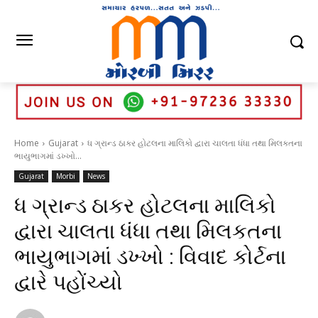
Home
Gujarat
ધ ગ્રાન્ડ ઠાકર હોટલના માલિકો દ્વારા ચાલતા ધંધા તથા મિલકતના
ભાયુભાગમાં ડખ્ખો...
Gujarat
Morbi
News
ધ ગ્રાન્ડ ઠાકર હોટલના માલિકો
દ્વારા ચાલતા ધંધા તથા મિલકતના
ભાયુભાગમાં ડખ્ખો : વિવાદ કોર્ટના
દ્વારે પહોંચ્યો