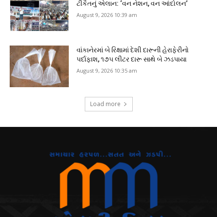
ટીકૈતનું એલાન: ‘વન નેશન, વન આંદોલન’
August 9, 2026 10:39 am
વાંકાનેરમાં બે રિક્ષામાં દેશી દારૂની હેરાફેરીનો
પર્દાફાશ, ૧૭૫ લીટર દારૂ સાથે બે ઝડપાયા
August 9, 2026 10:35 am
Load more