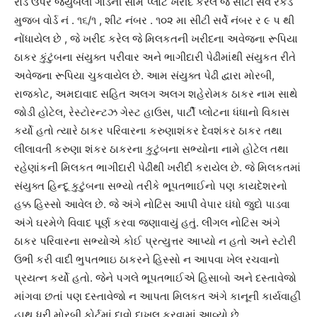
રોડ ઉપર જયુબેલી ગાર્ડની સામે પ્લોટ ખરીદ કરેલ જે સીટી સર્વે રેકર્ડ
મુજબ વોર્ડ નં . ૧૬/૧ , શીટ નંબર . ૧૦૨ મા સીટી સર્વે નંબર ર ૯ પ થી
નોંધાયેલ છે , જે ખરીદ કરેલ જે મિલકતની ખરીદના અવેજના રૂપિયા
ઠાકર કુંટુંબના સંયુક્ત પરીવાર અને ભાગીદારી પેઢીમાંથી સંયુકત રીતે
અવેજના રૂપિયા ચુકવાયેલ છે. આમ સંયુક્ત પેઢી દ્વારા મોરબી,
રાજકોટ, અમદાવાદ સહિત અલગ અલગ શહેરોમક ઠાકર નામ સાથે
જોડી હોટેલ, રેસ્ટોરન્ટઝ ગેસ્ટ હાઉસ, પાર્ટી પ્લોટના ધંધાનો વિકાસ
કર્યો હતો ત્યારે ઠાકર પરિવારના કરુણાશંકર દેવશંકર ઠાકર તથા
લીલાવતી કરુણા શંકર ઠાકરના કુટુંબના સભ્યોના નામે હોટેલ તથા
રહેણાંકની મિલકત ભાગીદારી પેઢીથી ખરીદી કરાયેલ છે. જે મિલકતમાં
સંયુક્ત હિન્દૂ કુટુંબના સભ્યો તરીકે ભૂપતભાઈનો પણ કાયદેશરનો
હક્ક હિસ્સો આવેલ છે. જે અંગે નોટિસ આપી વેપાર ઘંધો જુદો પાડવા
અંગે ઘરમેળે વિવાદ પૂર્ણ કરવા જણાવાયું હતું. લીગલ નોટિસ અંગે
ઠાકર પરિવારના સભ્યોએ કોઈ પ્રત્યુત્તર આપ્યો ન હતો અને સ્ટોરી
ઉભી કરી વાદી ભુપતભાઇ ઠાકરને હિસ્સો ન આપવા ખેલ રચવાનો
પ્રયત્ન કર્યો હતો. જેને પગલે ભૂપતભાઈએ હિસાબો અને દસ્તાવેજો
માંગવા છતાં પણ દસ્તાવેજો ન આપતા મિલકત અંગે કાનૂની કાર્યવાહી
હાથ ધરી મોરબી કોર્ટમાં દાવો દાખલ કરવામાં આવ્યો છે.