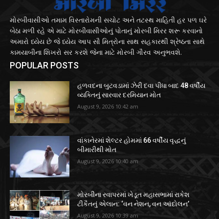
મોરબીવાસીઓ તમામ વિસ્તારોમની સચોટ અને તટસ્થ માહિતી હર પળ ઘરે
બેઠા મળી રહે એ માટે મોરબીવાસીઓનું પોતાનું મોરબી મિરર શરૂ કરવાનો
અમારો ધ્યેય છે જે ધ્યેય આપ સૌ મિત્રોના સાથ સહકારથી શ્રેષ્ઠતા સાથે
કામયાબીના શિખરો સર કરશે જેના માટે મોરબી ગૌરવ અનુભવશે.
POPULAR POSTS
હળવદના બુટવડામાં ઝેરી દવા પીધા બાદ 48 વર્ષીય
વ્યક્તિનું સારવાર દરમિયાન મોત
August 9, 2026 10:42 am
વાંકાનેરમાં શેલ્ટર હોમમાં 66 વર્ષીય વૃદ્ધનું
બીમારીથી મોત
August 9, 2026 10:40 am
મોરબીના રવાપરમાં ખેડૂત મહાસભામાં રાકેશ
ટીકૈતનું એલાન: ‘વન નેશન, વન આંદોલન’
August 9, 2026 10:39 am