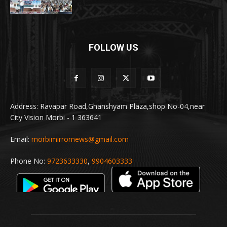
FOLLOW US
Address: Ravapar Road,Ghanshyam Plaza,shop No-04,near
City Vision Morbi - 1 363641
Email:
morbimirrornews@gmail.com
Phone No:
9723633330
,
9904603333