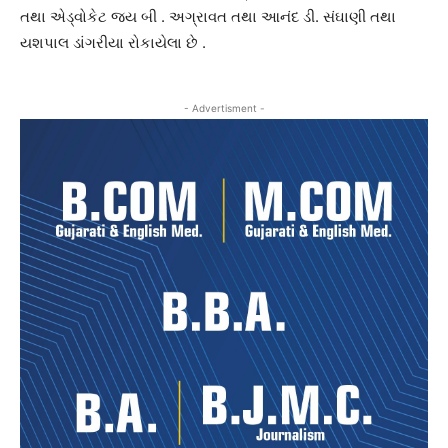
તથા એડ્વોકેટ જય બી . અગ્રાવત તથા આનંદ ડી. સંઘાણી તથા
યશપાલ ડાંગરીયા રોકાયેલા છે .
- Advertisment -