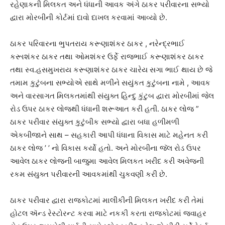
રહેણાકની મિલકત અને ધંધાની આવક અંગે ઠાકર પરીવારના સભ્યો
દ્વારા મોરબીની કોર્ટમાં દાવો દાખલ કરવામાં આવ્યો છે.
ઠાકર પરિવારના ભુપતરાય કરૂણાશંકર ઠાકર , નરેન્દ્રભાઈ
કરૂાશંકર ઠાકર તથા ઓમશંકર ઉર્ફે રાજભાઈ કરૂણાશંકર ઠાકર
તથા સ્વ.હસમુખરાય કરૂણાશંકર ઠાકર ચારેય સગા ભાઈ થાય છે જે
તમામ કુટુંબના સભ્યોએ સાથે મળીને સયુંકત કુટુંબના નામે , આવક
અને વારસાગત મિલકતમાંથી સંયુક્ત હિન્દુ કુંટુબ દ્વારા મોરબીમાં જેલ
રોડ ઉપર ઠાકર લોજથી ધંધાની શરૂઆત કરી હતી. ઠાકર લોજ ”
ઠાકર પરીવાર સંયુક્ત કુટુંબીક સભ્યો દ્વારા બધા હળીમળી
એકબીજાને સાથ – સહકારી આપી ધંધાના વિકાસ માટે મહેનત કરી
ઠાકર લોજ ’ ’ નો વિકાસ કર્યો હતો. અને મોરબીના જૅલ રોડ ઉપર
આવેલ ઠાકર લોજની બાજુમા આવેલ મિલકત ખરીદ કરી અવેજની
રકમ સંયુક્ત પરીવારની આવકમાંથી ચુકવણી કરી છે.
ઠાકર પરીવાર દ્વારા રાજકોટમાં માલીકીની મિલકત ખરીદ કરી તેમાં
હોટલ ઍન્ડ રેસ્ટોરન્ટ કરવા માટે નકકી કરતા રાજકોટમાં જવાહર