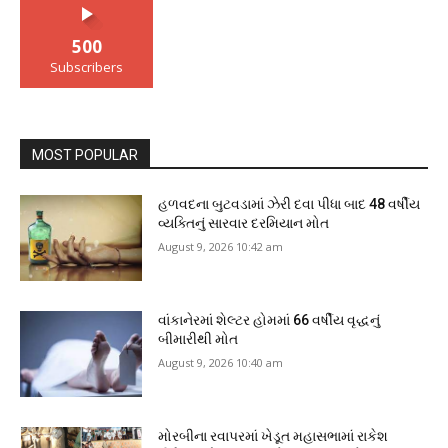
500
Subscribers
MOST POPULAR
હળવદના બુટવડામાં ઝેરી દવા પીધા બાદ 48 વર્ષીય
વ્યક્તિનું સારવાર દરમિયાન મોત
August 9, 2026 10:42 am
વાંકાનેરમાં શેલ્ટર હોમમાં 66 વર્ષીય વૃદ્ધનું
બીમારીથી મોત
August 9, 2026 10:40 am
મોરબીના રવાપરમાં ખેડૂત મહાસભામાં રાકેશ