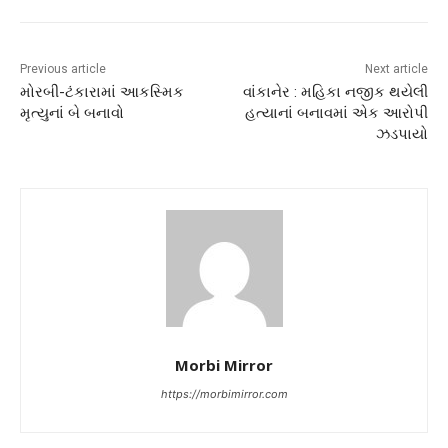
Previous article
Next article
મોરબી-ટંકારામાં આકસ્મિક
વાંકાનેર : મહિકા નજીક થયેલી
મૃત્યુનાં બે બનાવો
હત્યાનાં બનાવમાં એક આરોપી
ઝડપાયો
Morbi Mirror
https://morbimirror.com