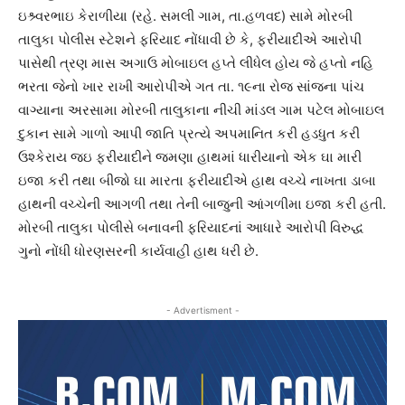
ઇશ્ર્વરભાઇ કેરાળીયા (રહે. સમલી ગામ, તા.હળવદ) સામે મોરબી
તાલુકા પોલીસ સ્ટેશને ફરિયાદ નોંધાવી છે કે, ફરીયાદીએ આરોપી
પાસેથી ત્રણ માસ અગાઉ મોબાઇલ હપ્તે લીધેલ હોય જે હપ્તો નહિ
ભરતા જેનો ખાર રાખી આરોપીએ ગત તા. ૧૯ના રોજ સાંજના પાંચ
વાગ્યાના અરસામા મોરબી તાલુકાના નીચી માંડલ ગામ પટેલ મોબાઇલ
દુકાન સામે ગાળો આપી જાતિ પ્રત્યે અપમાનિત કરી હડધુત કરી
ઉશ્કેરાય જઇ ફરીયાદીને જમણા હાથમાં ધારીયાનો એક ઘા મારી
ઇજા કરી તથા બીજો ઘા મારતા ફરીયાદીએ હાથ વચ્ચે નાખતા ડાબા
હાથની વચ્ચેની આગળી તથા તેની બાજુની આંગળીમા ઇજા કરી હતી.
મોરબી તાલુકા પોલીસે બનાવની ફરિયાદનાં આધારે આરોપી વિરુદ્ધ
ગુનો નોંધી ધોરણસરની કાર્યવાહી હાથ ધરી છે.
- Advertisment -