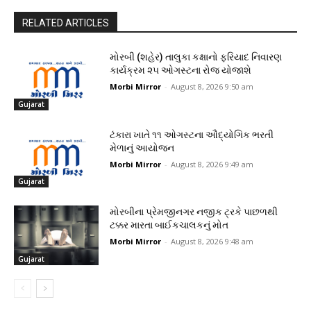
RELATED ARTICLES
મોરબી (શહેર) તાલુકા કક્ષાનો ફરિયાદ નિવારણ
કાર્યક્રમ ૨૫ ઓગસ્ટના રોજ યોજાશે
Morbi Mirror
-
August 8, 2026 9:50 am
Gujarat
ટંકારા ખાતે ૧૧ ઓગસ્ટના ઔદ્યોગિક ભરતી
મેળાનું આયોજન
Morbi Mirror
-
August 8, 2026 9:49 am
Gujarat
મોરબીના પ્રેમજીનગર નજીક ટ્રકે પાછળથી
ટક્કર મારતા બાઈકચાલકનું મોત
Morbi Mirror
-
August 8, 2026 9:48 am
Gujarat