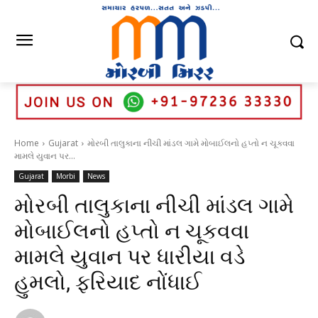
Home
Gujarat
મોરબી તાલુકાના નીચી માંડલ ગામે મોબાઈલનો હપ્તો ન ચૂકવવા
મામલે યુવાન પર...
Gujarat
Morbi
News
મોરબી તાલુકાના નીચી માંડલ ગામે
મોબાઈલનો હપ્તો ન ચૂકવવા
મામલે યુવાન પર ધારીયા વડે
હુમલો, ફરિયાદ નોંધાઈ