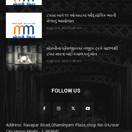
ટંકારા ખાતે ૧૧ ઓગસ્ટના ઔદ્યોગિક ભરતી
મેળાનું આયોજન
August 8, 2026 9:49 am
મોરબીના પ્રેમજીનગર નજીક ટ્રકે પાછળથી
ટક્કર મારતા બાઈકચાલકનું મોત
August 8, 2026 9:48 am
FOLLOW US
Address: Ravapar Road,Ghanshyam Plaza,shop No-04,near
City Vision Morbi - 1 363641