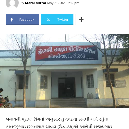
By
Morbi Mirror
May 21, 2021 5:32 pm
Facebook
Twitter
બનાવની પ્રાપ્ત વિગતો અનુસાર હળવદના સમલી ગામે રહેતા
કાનજીભાઇ છગનભાઇ ચાવડા (ઉ.વ.૩૪)એ આરોપી સંજયભાઇ