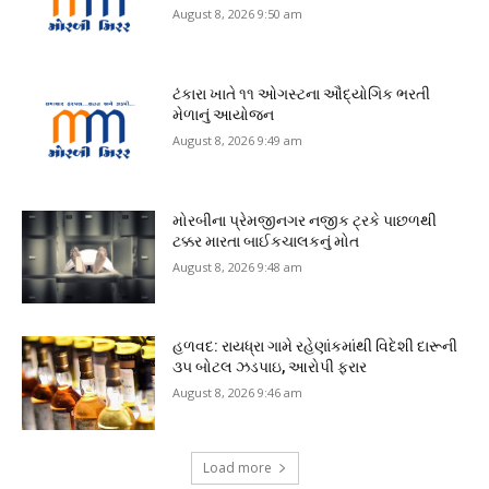
August 8, 2026 9:50 am
ટંકારા ખાતે ૧૧ ઓગસ્ટના ઔદ્યોગિક ભરતી
મેળાનું આયોજન
August 8, 2026 9:49 am
મોરબીના પ્રેમજીનગર નજીક ટ્રકે પાછળથી
ટક્કર મારતા બાઈકચાલકનું મોત
August 8, 2026 9:48 am
હળવદ: રાયધ્રા ગામે રહેણાંકમાંથી વિદેશી દારૂની
૩૫ બોટલ ઝડપાઇ, આરોપી ફરાર
August 8, 2026 9:46 am
Load more