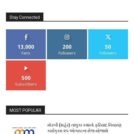
Stay Connected
13,000
200
50
Fans
Followers
Followers
500
Subscribers
MOST POPULAR
મોરબી (શહેર) તાલુકા કક્ષાનો ફરિયાદ નિવારણ
કાર્યક્રમ ૨૫ ઓગસ્ટના રોજ યોજાશે