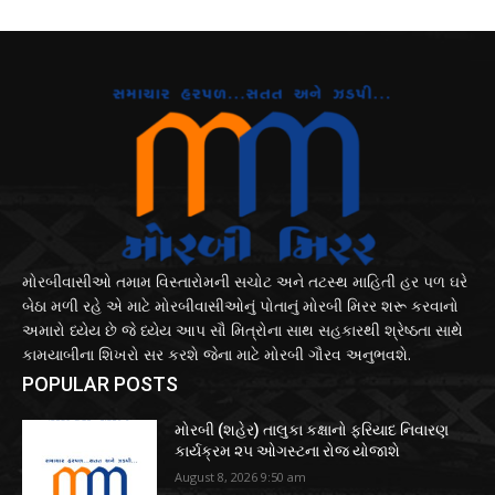
મોરબીવાસીઓ તમામ વિસ્તારોમની સચોટ અને તટસ્થ માહિતી હર પળ ઘરે
બેઠા મળી રહે એ માટે મોરબીવાસીઓનું પોતાનું મોરબી મિરર શરૂ કરવાનો
અમારો ધ્યેય છે જે ધ્યેય આપ સૌ મિત્રોના સાથ સહકારથી શ્રેષ્ઠતા સાથે
કામયાબીના શિખરો સર કરશે જેના માટે મોરબી ગૌરવ અનુભવશે.
POPULAR POSTS
મોરબી (શહેર) તાલુકા કક્ષાનો ફરિયાદ નિવારણ
કાર્યક્રમ ૨૫ ઓગસ્ટના રોજ યોજાશે
August 8, 2026 9:50 am