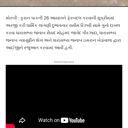
મોરબી : કુરાન પાકની 26 આયાતને ફેરબદલ કરવાની સુપ્રીમમાં
અરજી કરી ધાર્મિક લાગણી દુભાવનાર વસીમ રિઝવી સામે ગુનો દાખલ
કરવા ધારાસભ્ય જનાબ સૈયદ મોહંમદ જાવેદ પીરઝાદા, ધારાસભ્ય
જનાબ ગ્યાસુદ્દીન શેખ અને ધારાસભ્ય જનાબ ઇમરાન ખેડાવાલા દ્વારા
આઈજીને રજુઆત કરવામાં આવી હતી.
- Advertisement -