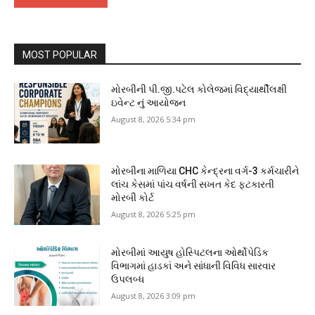
MOST POPULAR
મોરબીની પી.જી.પટેલ કોલેજમાં વિદ્યાર્થીલક્ષી
ઇવેન્ટ નું આયોજન
August 8, 2026 5:34 pm
મોરબીના માળિયા CHC કેન્દ્રના વર્ગ-3 કર્મચારીને
લાંચ કેસમાં પાંચ વર્ષની સખત કેદ ફટકારતી
મોરબી કોર્ટ
August 8, 2026 5:25 pm
મોરબીમાં આયુષ હોસ્પિટલના ઓર્થોપેડિક
વિભાગમાં હાડકાં અને સાંધાની વિવિધ સારવાર
ઉપલબ્ધ
August 8, 2026 3:09 pm