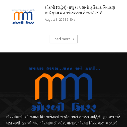
મોરબી (શહેર) તાલુકા કક્ષાનો ફરિયાદ નિવારણ
કાર્યક્રમ ૨૫ ઓગસ્ટના રોજ યોજાશે
August 8, 2026 9:50 am
Load more
મોરબીવાસીઓ તમામ વિસ્તારોમની સચોટ અને તટસ્થ માહિતી હર પળ ઘરે
બેઠા મળી રહે એ માટે મોરબીવાસીઓનું પોતાનું મોરબી મિરર શરૂ કરવાનો