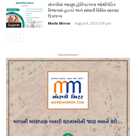
મોરબીમાં આયુષ હોસ્પિટલના ઓર્થોપેડિક
વિભાગમાં હાડકાં અને સાંધાની વિવિધ સારવાર
ઉપલબ્ધ
Morbi Mirror
-
August 8, 2026 3:09 pm
Gujarat
- Advertisment -