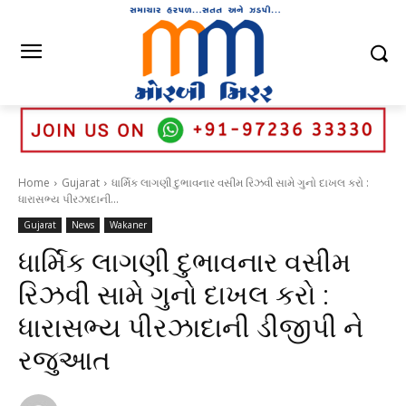
Home
Gujarat
ધાર્મિક લાગણી દુભાવનાર વસીમ રિઝવી સામે ગુનો દાખલ કરો :
ધારાસભ્ય પીરઝાદાની...
Gujarat
News
Wakaner
ધાર્મિક લાગણી દુભાવનાર વસીમ
રિઝવી સામે ગુનો દાખલ કરો :
ધારાસભ્ય પીરઝાદાની ડીજીપી ને
રજુઆત