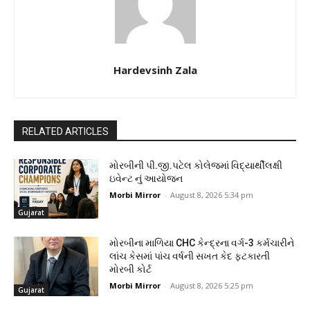
Hardevsinh Zala
RELATED ARTICLES
મોરબીની પી.જી.પટેલ કોલેજમાં વિદ્યાર્થીલક્ષી
ઇવેન્ટ નું આયોજન
Morbi Mirror
-
August 8, 2026 5:34 pm
Gujarat
મોરબીના માળિયા CHC કેન્દ્રના વર્ગ-3 કર્મચારીને
લાંચ કેસમાં પાંચ વર્ષની સખત કેદ ફટકારતી
મોરબી કોર્ટ
Morbi Mirror
-
August 8, 2026 5:25 pm
Gujarat