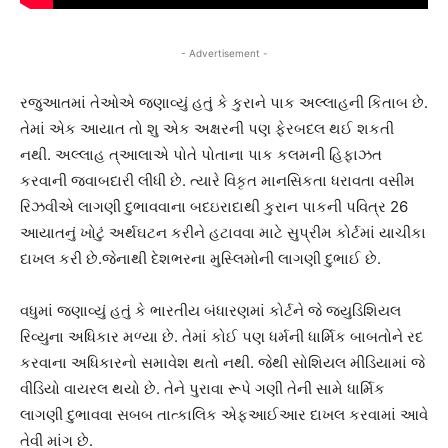
- Advertisement -
રજુઆતમાં તેઓએ જણાવ્યું હતું કે કુરાને પાક અલ્લાહની કિતાબ છે.
તેમાં એક આયાત તો શુ એક અક્ષરની પણ ફેરબદલ થઈ શકતી
નથી. અલ્લાહ ત્આલાએ પોતે પોતાના પાક કલમની હિફાઝત
કરવાની જવાબદારી લીધી છે. ત્યારે વિકૃત માનસિકતા ધરાવતા વસીમ
રિઝવીએ લાગણી દુભાવવાના બદઇરાદાથી કુરાન પાકની પવિત્ર 26
આયાતનું ખોટું અર્થઘટન કરીને હટાવવા માટે સુપ્રીમ કોર્ટમાં યાચીકા
દાખલ કરી છે.જેનાથી દેશભરના મુસ્લિમોની લાગણી દુભાઈ છે.
વધુમાં જણાવ્યું હતું કે ભારતીય બંધારણમાં કોર્ટને જે જ્યુડિશિયલ
રિવ્યુના અધિકાર મળ્યા છે. તેમાં કોઈ પણ ધર્મની ધાર્મિક બાબતોને રદ
કરવાના અધિકારનો સમાવેશ થતો નથી. જેથી સોશિયલ મીડિયામાં જે
વીડિયો વાયરલ થયો છે. તેને પુરાવા રૂપે ગણી તેની સામે ધાર્મિક
લાગણી દુભાવવા સબબ તાત્કાલિક એફઆઈઆર દાખલ કરવામાં આવે
તેવી માંગ છે.