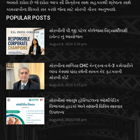
અમારો ધ્યેય છે જે ધ્યેય આપ સૌ મિત્રોના સાથ સહકારથી શ્રેષ્ઠતા સાથે
કામયાબીના શિખરો સર કરશે જેના માટે મોરબી ગૌરવ અનુભવશે.
POPULAR POSTS
મોરબીની પી.જી.પટેલ કોલેજમાં વિદ્યાર્થીલક્ષી
ઇવેન્ટ નું આયોજન
August 8, 2026 5:34 pm
મોરબીના માળિયા CHC કેન્દ્રના વર્ગ-3 કર્મચારીને
લાંચ કેસમાં પાંચ વર્ષની સખત કેદ ફટકારતી
મોરબી કોર્ટ
August 8, 2026 5:25 pm
મોરબીમાં આયુષ હોસ્પિટલના ઓર્થોપેડિક
વિભાગમાં હાડકાં અને સાંધાની વિવિધ સારવાર
ઉપલબ્ધ
August 8, 2026 3:09 pm