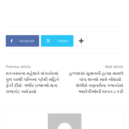
Facebook
Twitter
Previous article
Next article
મકનસરના મહેશને વાંકાનેરમાં
હળવદમાં યુવાનની હત્યા મામલે
પુલ પરથી પત્નિના પ્રેમી સહિતે
પાંચ શખ્સો સામે નોંધાયો :
ફેંકી દીધોઃ ગંભીર ઇજાઓ થતા
પોલીસે ગણતરીના કલાકોમાં
રાજકોટ ખસેડાયો
આરોપીઓની ધરપકડ કરી