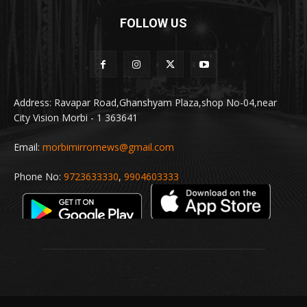
FOLLOW US
Address: Ravapar Road,Ghanshyam Plaza,shop No-04,near
City Vision Morbi - 1 363641
Email:
morbimirrornews@gmail.com
Phone No:
9723633330
,
9904603333