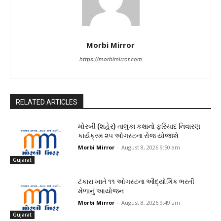
Morbi Mirror
https://morbimirror.com
RELATED ARTICLES
મોરબી (શહેર) તાલુકા કક્ષાનો ફરિયાદ નિવારણ
કાર્યક્રમ ૨૫ ઓગસ્ટના રોજ યોજાશે
Morbi Mirror
-
August 8, 2026 9:50 am
Gujarat
ટંકારા ખાતે ૧૧ ઓગસ્ટના ઔદ્યોગિક ભરતી
મેળાનું આયોજન
Morbi Mirror
-
August 8, 2026 9:49 am
Gujarat