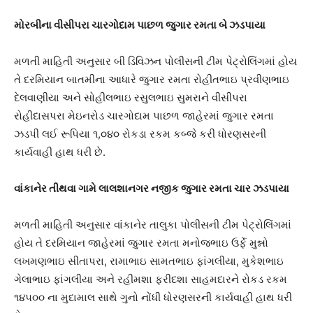
મોરબીના વીસીપરા ચારગોદામ પાછળ જુગાર રમતા બે ઝડપાયા
મળતી માહિતી અનુસાર બી ડિવિઝન પોલીસની ટીમ પેટ્રોલિંગમાં હોય
તે દરમિયાન બાતમીના આધારે જુગાર રમતા રોહીતભાઇ પ્રવીણભાઇ
દેલવાણીયા અને સોહીલભાઇ રસુલભાઇ સુમરાને વીસીપરા
રોહીદાસપરા મેઇનરોડ ચારગોદામ પાછળ જાહેરમાં જુગાર રમતા
ઝડપી લઈ રૂપિયા ૧,૦૪૦ રોકડા રકમ કબ્જે કરી ધોરણસરની
કાર્યવાહી હાથ ધરી છે.
વાંકાનેર તીથવા ગામે લાલશાનગર નજીક જુગાર રમતા ચાર ઝડપાયા
મળતી માહિતી અનુસાર વાંકાનેર તાલુકા પોલીસની ટીમ પેટ્રોલિંગમાં
હોય તે દરમિયાન જાહેરમાં જુગાર રમતા મનોજભાઇ ઉર્ફે મુન્નો
લખમણભાઇ સીતાપરા, રામાભાઇ સામતભાઇ ફાંગલીયા, મુકેશભાઇ
ગેલાભાઇ ફાંગલીયા અને રહીમશા ફરીદશા સાહમદારને રોકડ રકમ
૧૪૫૦૦ ના મુદામાલ સાથે ગુનો નોંધી ધોરણસરની કાર્યવાહી હાથ ધરી