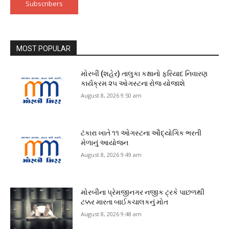
Subscribers
MOST POPULAR
મોરબી (શહેર) તાલુકા કક્ષાનો ફરિયાદ નિવારણ
કાર્યક્રમ ૨૫ ઓગસ્ટના રોજ યોજાશે
August 8, 2026 9:50 am
ટંકારા ખાતે ૧૧ ઓગસ્ટના ઔદ્યોગિક ભરતી
મેળાનું આયોજન
August 8, 2026 9:49 am
મોરબીના પ્રેમજીનગર નજીક ટ્રકે પાછળથી
ટક્કર મારતા બાઈકચાલકનું મોત
August 8, 2026 9:48 am