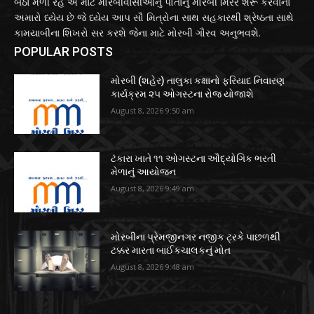
બેઠા મળી રહે એ માટે મોરબીવાસીઓનું પોતાનું મોરબી મિરર શરૂ કરવાનો
અમારો ધ્યેય છે જે ધ્યેય આપ સૌ મિત્રોના સાથ સહકારથી શ્રેષ્ઠતા સાથે
કામયાબીના શિખરો સર કરશે જેના માટે મોરબી ગૌરવ અનુભવશે.
POPULAR POSTS
મોરબી (શહેર) તાલુકા કક્ષાનો ફરિયાદ નિવારણ
કાર્યક્રમ ૨૫ ઓગસ્ટના રોજ યોજાશે
August 8, 2026 9:50 am
ટંકારા ખાતે ૧૧ ઓગસ્ટના ઔદ્યોગિક ભરતી
મેળાનું આયોજન
August 8, 2026 9:49 am
મોરબીના પ્રેમજીનગર નજીક ટ્રકે પાછળથી
ટક્કર મારતા બાઈકચાલકનું મોત
August 8, 2026 9:48 am