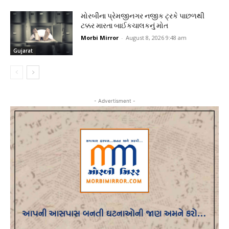
મોરબીના પ્રેમજીનગર નજીક ટ્રકે પાછળથી
ટક્કર મારતા બાઈકચાલકનું મોત
Morbi Mirror
-
August 8, 2026 9:48 am
Gujarat
- Advertisment -