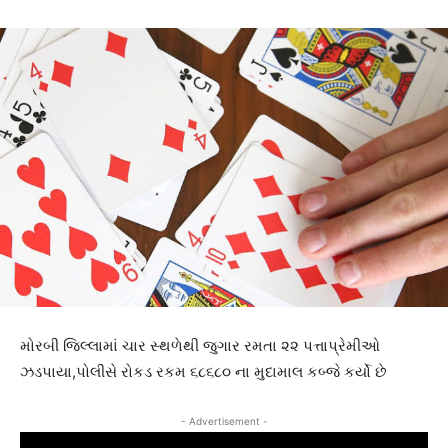
મોરબી જિલ્લામાં ચાર સ્થળેથી જુગાર રમતા ૨૨ પત્તાપ્રેમીઓ
ઝડપાયા,પોલીસે રોકડ રકમ ૬૮૬૮૦ ના મુદામાલ કબ્જે કર્યો છે
- Advertisement -