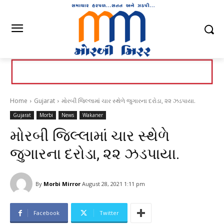
Home
Gujarat
મોરબી જિલ્લામાં ચાર સ્થેળે જુગારના દરોડા, ૨૨ ઝડપાયા.
Gujarat
Morbi
News
Wakaner
મોરબી જિલ્લામાં ચાર સ્થેળે
જુગારના દરોડા, ૨૨ ઝડપાયા.
By
Morbi Mirror
August 28, 2021 1:11 pm
Facebook
Twitter