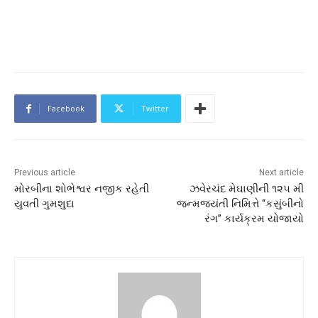
Facebook
Twitter
Previous article
Next article
મોરબીના શોભેશ્વર નજીક રહેતી
ઝવેરચંદ મેઘાણીની ૧૨૫ મી
યુવતી ગુમશુદા
જન્મજયંતી નિમિત્તે ‘‘કસુંબીનો
રંગ’’ કાર્યક્રમ યોજાયો