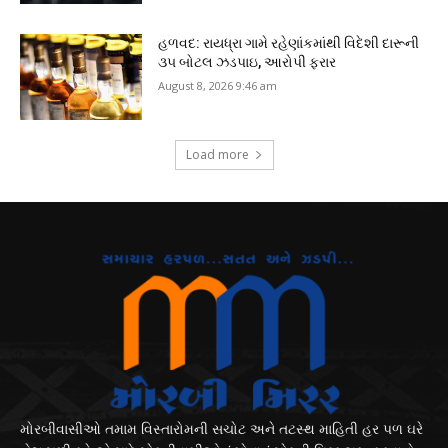
હળવદ: રાયધ્રા ગામે રહેણાંકમાંથી વિદેશી દારૂની
૩૫ બોટલ ઝડપાઇ, આરોપી ફરાર
August 8, 2026 9:46 am
Load more
મોરબીવાસીઓ તમામ વિસ્તારોમની સચોટ અને તટસ્થ માહિતી હર પળ ઘરે