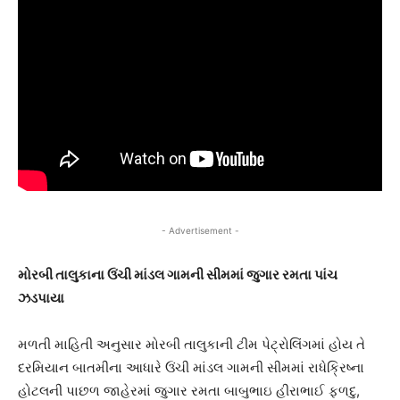
- Advertisement -
મોરબી તાલુકાના ઉંચી માંડલ ગામની સીમમાં જુગાર રમતા પાંચ
ઝડપાયા
મળતી માહિતી અનુસાર મોરબી તાલુકાની ટીમ પેટ્રોલિંગમાં હોય તે
દરમિયાન બાતમીના આધારે ઉંચી માંડલ ગામની સીમમાં રાધેક્રિષ્ના
હોટલની પાછળ જાહેરમાં જુગાર રમતા બાબુભાઇ હીરાભાઈ ફળદુ,