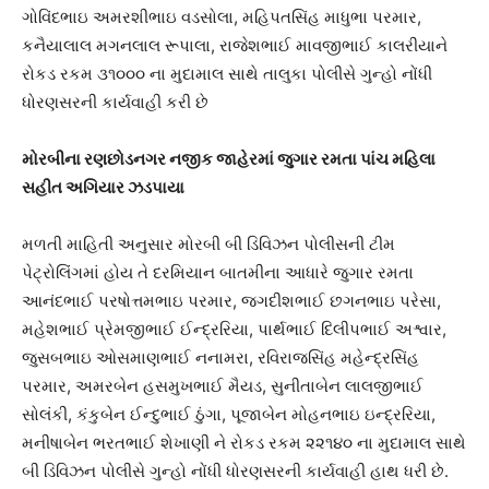
ગોવિંદભાઇ અમરશીભાઇ વડસોલા, મહિપતસિંહ માધુભા પરમાર,
કનૈયાલાલ મગનલાલ રૂપાલા, રાજેશભાઈ માવજીભાઈ કાલરીયાને
રોકડ રકમ ૩૧૦૦૦ ના મુદામાલ સાથે તાલુકા પોલીસે ગુન્હો નોંધી
ધોરણસરની કાર્યવાહી કરી છે
મોરબીના રણછોડનગર નજીક જાહેરમાં જુગાર રમતા પાંચ મહિલા
સહીત અગિયાર ઝડપાયા
મળતી માહિતી અનુસાર મોરબી બી ડિવિઝન પોલીસની ટીમ
પેટ્રોલિંગમાં હોય તે દરમિયાન બાતમીના આધારે જુગાર રમતા
આનંદભાઈ પરષોત્તમભાઇ પરમાર, જગદીશભાઈ છગનભાઇ પરેસા,
મહેશભાઈ પ્રેમજીભાઈ ઈન્દ્રરિયા, પાર્થભાઈ દિલીપભાઈ અશ્વાર,
જુસબભાઇ ઓસમાણભાઈ નનામરા, રવિરાજસિંહ મહેન્દ્રસિંહ
પરમાર, અમરબેન હસમુખભાઈ મૈયડ, સુનીતાબેન લાલજીભાઈ
સોલંકી, કંકુબેન ઈન્દુભાઈ ઠુંગા, પૂજાબેન મોહનભાઇ ઇન્દ્રરિયા,
મનીષાબેન ભરતભાઈ શેખાણી ને રોકડ રકમ ૨૨૧૪૦ ના મુદામાલ સાથે
બી ડિવિઝન પોલીસે ગુન્હો નોંધી ધોરણસરની કાર્યવાહી હાથ ધરી છે.