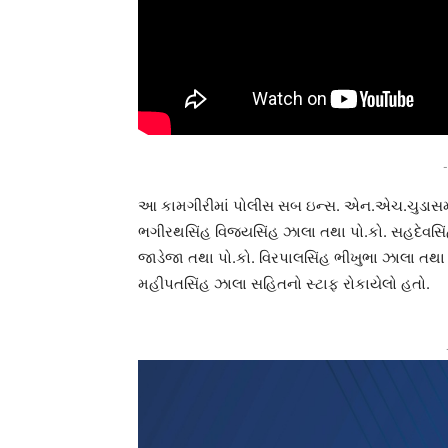
-
આ કામગીરીમાં પોલીસ સબ ઇન્સ. એન.એચ.ચુડાસમા 
ભગીરથસિંહ વિજયસિંહ ઝાલા તથા પો.કો. સહદેવસિંહ
જાડેજા તથા પો.કો. વિરપાલસિંહ ભીખુભા ઝાલા તથ
મહીપતસિંહ ઝાલા સહિતનો સ્ટાફ રોકાયેલો હતો.