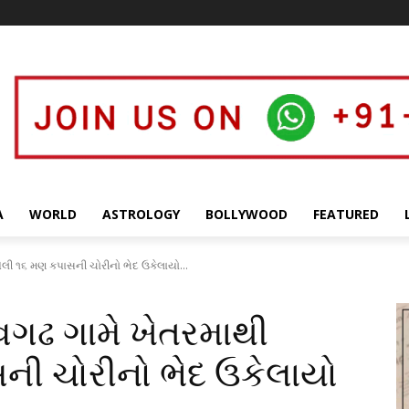
A
WORLD
ASTROLOGY
BOLLYWOOD
FEATURED
યેલી ૧૬ મણ કપાસની ચોરીનો ભેદ ઉકેલાયો...
ેવગઢ ગામે ખેતરમાથી
ની ચોરીનો ભેદ ઉકેલાયો