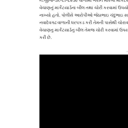
નં.જીજે-૩૬-ટી-૮૨૩૯ વાળીમાં ભરીને મોરબી માર્કેટ
વેચાણનું માર્કેટયાર્ડના બીલ તથા ચોરી કરવામાં ઉપય
નાખ્યો હતો. પોલીસે આરોપીઓ જેઠાભાઇ ચંદુભાઇ સાલ
નવાદેવગઢ વાળાની ધરપકડ કરી તેમની પાસેથી ચોરા
વેચાણનુ માર્કેટયાર્ડનુ બીલ તેમજ ચોરી કરવામાં ઉ
કરી છે.
-