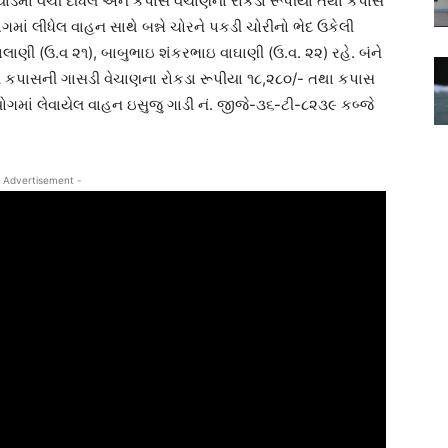
યાર્ડમાં વેચી દીધેલ અને કપાસ વેચાણના રોકડા રૂપીયા તથા કપાસ
ોગમાં લીધેલ વાહન સાથે બન્ને ચોરને પકડી ચોરીનો ભેદ ઉકેલી
ાણી (ઉ.વ ૨૧), બાબુભાઇ શંકરભાઇ વાઘાણી (ઉ.વ. ૨૨) રહે. બંને
વ કપાસની ગાસડી વેચાણના રોકડા રૂપીયા ૧૮,૨૮૦/- તથા કપાસ
પયોગમાં લેવાયેલ વાહન ઇસુજુ ગાડી નં. જીજે-૩૬-ટી-૮૨૩૯ કબ્જે
 Advertisement -