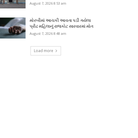
August 7, 2026 8:53 am
મોરબીમાં આચકી આવતા પડી ગયેલા
પ્રૌઢ મહિલાનું રાજકોટ સારવારમાં મોત
August 7, 2026 8:48 am
Load more