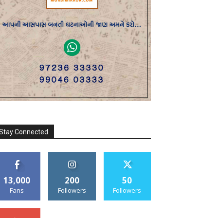
Stay Connected
13,000
200
50
Fans
Followers
Followers