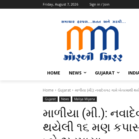
Friday, August 7, 2026
Sign in / Join
HOME
NEWS
GUJARAT
INDI
Home
Gujarat
માળીયા (મી.): નવાદેવગઢ ગામે ખેતરમાથી થ
Gujarat
News
Maliya Miyana
માળીયા (મી.): નવાદ
થયેલી ૧૬ મણ કપાસ