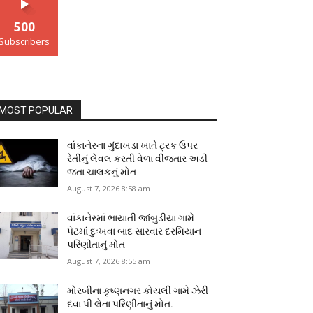
500
Subscribers
MOST POPULAR
વાંકાનેરના ગુંદાખડા ખાતે ટ્રક ઉપર
રેતીનું લેવલ કરતી વેળા વીજતાર અડી
જતા ચાલકનું મોત
August 7, 2026 8:58 am
વાંકાનેરમાં ભાયાતી જાંબુડીયા ગામે
પેટમાં દુઃખવા બાદ સારવાર દરમિયાન
પરિણીતાનું મોત
August 7, 2026 8:55 am
મોરબીના કૃષ્ણનગર કોયલી ગામે ઝેરી
દવા પી લેતા પરિણીતાનું મોત.