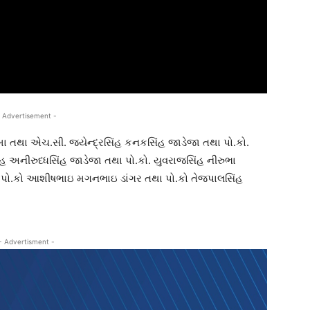
 Advertisement -
તથા એચ.સી. જયેન્દ્રસિંહ કનકસિંહ જાડેજા તથા પો.કો.
 અનીરુધ્ધસિંહ જાડેજા તથા પો.કો. યુવરાજસિંહ નીરુભા
ા પો.કો આશીષભાઇ મગનભાઇ ડાંગર તથા પો.કો તેજપાલસિંહ
- Advertisment -