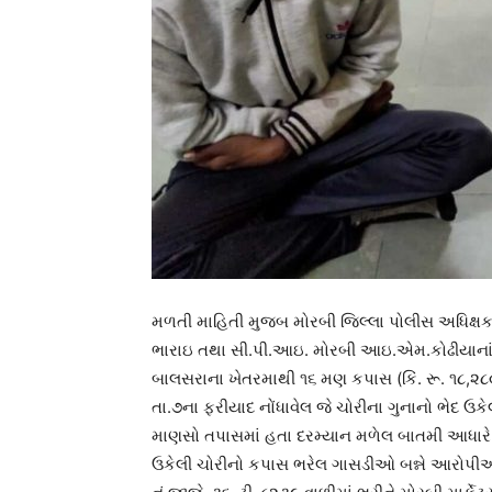
મળતી માહિતી મુજબ મોરબી જિલ્લા પોલીસ અધિક્ષ
ભારાઇ તથા સી.પી.આઇ. મોરબી આઇ.એમ.કોઢીયાનાં મ
બાલસરાના ખેતરમાથી ૧૬ મણ કપાસ (કિં. રૂ. ૧૮,૨
તા.૭ના ફરીયાદ નોંધાવેલ જે ચોરીના ગુનાનો ભેદ
માણસો તપાસમાં હતા દરમ્યાન મળેલ બાતમી આધારે
ઉકેલી ચોરીનો કપાસ ભરેલ ગાસડીઓ બન્ને આરોપીઓએ