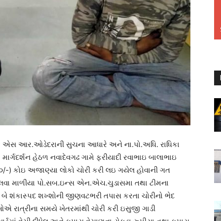
ક એસ આર.ઓડેદરાની સુચના આધારે અને ના.પો.અધિ. રાધિકા
ાર્ગદર્શન હેઠળ નવાદેવગઢ ગામે ફરીયાદી રવાભાઇ બાલાભાઇ
૮૦/-) કોઇ અજાણ્યા લોકો ચોરી કરી લઇ ગયેલ હોવાની ગત
 ઉકેલવા માળીયા પો.સબ.ઇન્સ એન.એચ.ચુડાસમા તથા ટીમના
 બે શંકાસ્પદ શખ્શોની જીણવટભરી તપાસ કરતા ચોરીનો ભેદ
 રાત્રીના સમયે ખેતરમાંથી ચોરી કરી ઇસુજી ગાડી