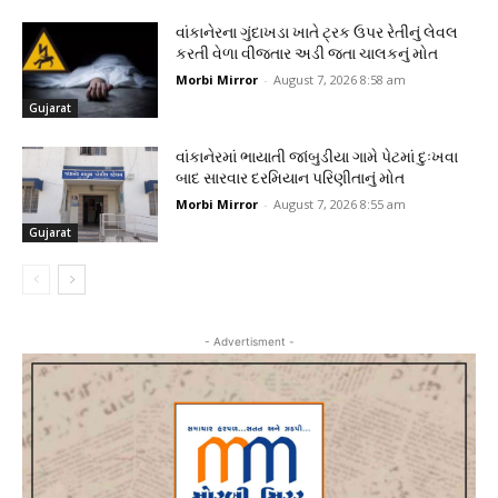
વાંકાનેરના ગુંદાખડા ખાતે ટ્રક ઉપર રેતીનું લેવલ
કરતી વેળા વીજતાર અડી જતા ચાલકનું મોત
Morbi Mirror
-
August 7, 2026 8:58 am
Gujarat
વાંકાનેરમાં ભાયાતી જાંબુડીયા ગામે પેટમાં દુઃખવા
બાદ સારવાર દરમિયાન પરિણીતાનું મોત
Morbi Mirror
-
August 7, 2026 8:55 am
Gujarat
- Advertisment -