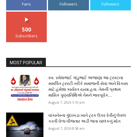
Fans
Followers
Followers
500
Subscribers
MOST POPULAR
સ્વ. રમેશભાઈ ગાંડુભાઈ અજાણા આ ટ્રસ્ટના
સમર્પિત ટ્રસ્ટી તરીકે સમાજની સેવા અને વિકાસ
માટે હંમેશા કાર્યરત રહ્યા હતા. તેમની પ્રથમ
માસિક પુણ્યતિથિએ તેમને ભાવપૂર્વક...
August 7, 2026 5:10 pm
વાંકાનેરના ગુંદાખડા ખાતે ટ્રક ઉપર રેતીનું લેવલ
કરતી વેળા વીજતાર અડી જતા ચાલકનું મોત
August 7, 2026 8:58 am