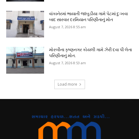
વાંકાનેરમાં ભાયાતી જાંબુડીયા ગામે પેટમાં દુઃખવા
બાદ સારવાર દરમિયાન પરિણીતાનું મોત
August 7, 2026 8:55 am
મોરબીના કૃષ્ણનગર કોયલી ગામે ઝેરી દવા પી લેતા
પરિણીતાનું મોત.
August 7, 2026 8:53 am
Load more