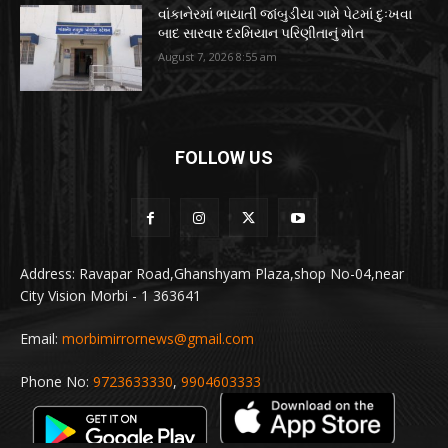
વાંકાનેરમાં ભાયાતી જાંબુડીયા ગામે પેટમાં દુઃખવા
બાદ સારવાર દરમિયાન પરિણીતાનું મોત
August 7, 2026 8:55 am
FOLLOW US
Address: Ravapar Road,Ghanshyam Plaza,shop No-04,near
City Vision Morbi - 1 363641
Email:
morbimirrornews@gmail.com
Phone No:
9723633330
,
9904603333