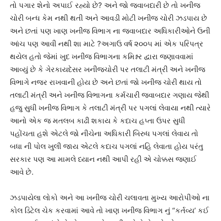
તો પગાર શેનો અપાઈ રહ્યો છે? અને જો જવાબદારી છે તો ખનીજ
ચોરી બન્ધ કેમ નથી થતી અને આવડી મોટી ખનીજ ચોરી ઝડપાય છે
અને છતાં પણ ખાણ ખનીજ વિભાગ ના જવાબદાર અધિકારીઓને ઉની
આંચ પણ આવી નથી શા માટે ?અગાઉ વર્ષ ૨૦૦૫ માં એક પરિપત્ર
થયેલ હતો જેમાં ખુદ ખનીજ વિભાગના કમિશ્નર દ્વારા જણાવવામાં
આવ્યું છે કે ગેરકાયદેસર ખનીજચોરી પર તલાટી મંત્રી અને ખનીજ
વિભાગે નજર રાખવાની હોય છે અને છતાં જો ખનીજ ચોરી થાય તો
તલાટી મંત્રી અને ખનીજ વિભાગના કર્મચારી જવાબદાર ગણાય જેથી
હજુ સુધી ખનીજ વિભાગ કે તલાટી મંત્રી પર પગલાં લેવાયા નથી ત્યારે
આનો એક જ મતલબ કાઢી શકાય કે કદાચ હપ્તા ઉપર સુધી
પહોંચતા હશે એટલે જો નીચેના અધિકારી બિરુધ પગલાં લેવાય તો
બધા ની પોલ ખુલી જાય એટલે કદાચ પગલાં નહિ લેવાતા હોય પરંતુ
સરકાર પણ આ મામલે ધ્યાન નથી આપી રહી એ ચોક્કસ જણાઈ
આવે છે.
ઝડપાયેલા લોકો અને આ ખનીજ ચોરી ચલાવતા મુખ્ય આરોપીઓ ના
કોલ ડિટેલ ચેક કરવામાં આવે તો ખાણ ખનીજ વિભાગ નું “કર્તવ્ય’ કઈ