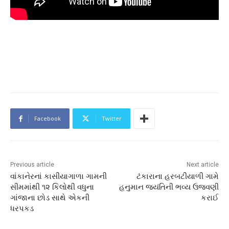
Facebook
Twitter
Previous article
Next article
વાંકાનેરનાં કાસીયાગાળા ગામની
ટંકારાના હરબટીયાળી ગામે
સીમમાંથી ૧૨ કિલોથી વધુના
હનુમાન જયંતિની ભવ્ય ઉજવણી
ગાંજાના છોડ સાથે એકની
કરાઈ
ધરપકડ