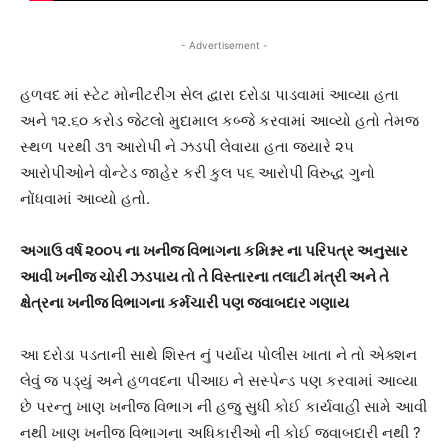
- Advertisement -
હળવદ માં સ્ટેટ મોનીટરીંગ સેલ દ્વારા દરોડા પાડવામાં આવ્યા હતા
અને ૧૨.૬૦ કરોડ જેટલો મુદામાલ કબ્જે કરવામાં આવ્યો હતો તેમજ
સ્થળ પરથી ૩૧ આરોપી ને ઝડપી લેવાયા હતા જ્યારે ૨૫
આરોપીઓને વોન્ટેડ જાહેર કરી કુલ ૫૬ આરોપી વિરુદ્ધ ગુનો
નોંધવામાં આવ્યો હતો.
અગાઉ વર્ષ ૨૦૦૫ ના ખનીજ વિભાગના કમિશ્નર ના પરિપત્ર અનુસાર
આવી ખનીજ ચોરી ઝડપાય તો તે વિસ્તારના તલાટી મંત્રી અને તે
ક્ષેત્રના ખનીજ વિભાગના કર્મચારી પણ જવાબદાર ગણાય
આ દરોડા પડતાની સાથે શિસ્ત નું પર્યાય પોલીસ ખાતા ને તો એક્શન
લેવું જ પડ્યું અને હળવદના પીઆઇ ને સસ્પેન્ડ પણ કરવામાં આવ્યા
છે પરન્તુ ખાણ ખનીજ વિભાગ ની હજુ સુધી કોઈ કાર્યવાહી સામે આવી
નથી ખાણ ખનીજ વિભાગના અધિકારીઓ ની કોઈ જવાબદારી નથી ?