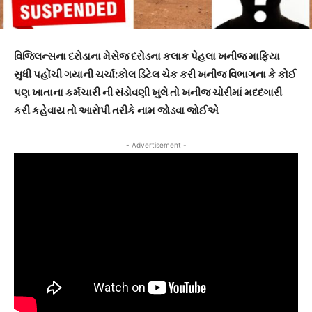
વિજિલન્સના દરોડાના મેસેજ દરોડના કલાક પેહલા ખનીજ માફિયા
સુધી પહોંચી ગયાની ચર્ચા:કોલ ડિટેલ ચેક કરી ખનીજ વિભાગના કે કોઈ
પણ ખાતાના કર્મચારી ની સંડોવણી ખુલે તો ખનીજ ચોરીમાં મદદગારી
કરી કહેવાય તો આરોપી તરીકે નામ જોડવા જોઈએ
- Advertisement -