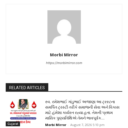
Morbi Mirror
https://morbimirror.com
RELATED ARTICLES
સ્વ. રમેશભાઈ ગાંડુભાઈ અજાણા આ ટ્રસ્ટના
સમર્પિત ટ્રસ્ટી તરીકે સમાજની સેવા અને વિકાસ
માટે હંમેશા કાર્યરત રહ્યા હતા. તેમની પ્રથમ
માસિક પુણ્યતિથિએ તેમને ભાવપૂર્વક...
Gujarat
Morbi Mirror
-
August 7, 2026 5:10 pm