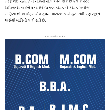
તરફ થઈ રહ્યું છે તે ચોક્કસ સામે આવી શકે છે કેમ કે સ્ટેટ
વિજિલન્સ ના દરોડા ના મેસેજ પણ ક્યાંક ને કયાંક ખનીજ
માફિયાઓ ના વોટ્સએપ ગૃપમાં વાયરલ થયાં હતાં તેવી પણ સૂત્રો
પાસેથી માહિતી મળી રહી છે.
- Advertisment -