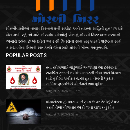
મોરબીવાસીઓ તમામ વિસ્તારોમની સચોટ અને તટસ્થ માહિતી હર પળ ઘરે
બેઠા મળી રહે એ માટે મોરબીવાસીઓનું પોતાનું મોરબી મિરર શરૂ કરવાનો
અમારો ધ્યેય છે જે ધ્યેય આપ સૌ મિત્રોના સાથ સહકારથી શ્રેષ્ઠતા સાથે
કામયાબીના શિખરો સર કરશે જેના માટે મોરબી ગૌરવ અનુભવશે.
POPULAR POSTS
સ્વ. રમેશભાઈ ગાંડુભાઈ અજાણા આ ટ્રસ્ટના
સમર્પિત ટ્રસ્ટી તરીકે સમાજની સેવા અને વિકાસ
માટે હંમેશા કાર્યરત રહ્યા હતા. તેમની પ્રથમ
માસિક પુણ્યતિથિએ તેમને ભાવપૂર્વક...
August 7, 2026 5:10 pm
વાંકાનેરના ગુંદાખડા ખાતે ટ્રક ઉપર રેતીનું લેવલ
કરતી વેળા વીજતાર અડી જતા ચાલકનું મોત
August 7, 2026 8:58 am