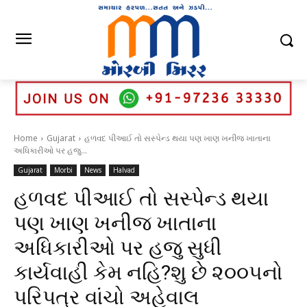
Home
Gujarat
હળવદ પીઆઈ તો સસ્પેન્ડ થયા પણ ખાણ ખનીજ ખાતાના
અધિકારીઓ પર હજુ...
Gujarat
Morbi
News
Halvad
હળવદ પીઆઈ તો સસ્પેન્ડ થયા
પણ ખાણ ખનીજ ખાતાના
અધિકારીઓ પર હજુ સુધી
કાર્યવાહી કેમ નહિ?શુ છે ૨૦૦૫નો
પરિપત્ર વાંચો અહેવાલ