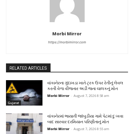
Morbi Mirror
https://morbimirror.com
RELATED ARTICLES
વાંકાનેરના ગુંદાખડા ખાતે ટ્રક ઉપર રેતીનું લેવલ
કરતી વેળા વીજતાર અડી જતા ચાલકનું મોત
Morbi Mirror
-
August 7, 2026 8:58 am
Gujarat
વાંકાનેરમાં ભાયાતી જાંબુડીયા ગામે પેટમાં દુઃખવા
બાદ સારવાર દરમિયાન પરિણીતાનું મોત
Morbi Mirror
-
August 7, 2026 8:55 am