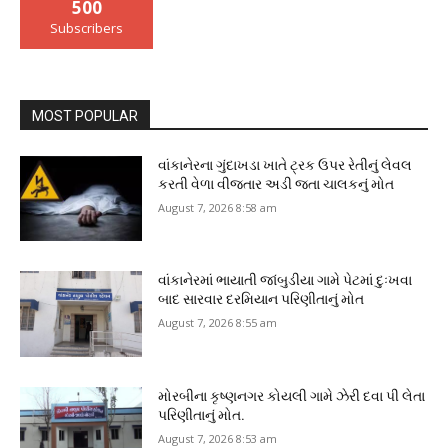
500
Subscribers
MOST POPULAR
વાંકાનેરના ગુંદાખડા ખાતે ટ્રક ઉપર રેતીનું લેવલ
કરતી વેળા વીજતાર અડી જતા ચાલકનું મોત
August 7, 2026 8:58 am
વાંકાનેરમાં ભાયાતી જાંબુડીયા ગામે પેટમાં દુઃખવા
બાદ સારવાર દરમિયાન પરિણીતાનું મોત
August 7, 2026 8:55 am
મોરબીના કૃષ્ણનગર કોયલી ગામે ઝેરી દવા પી લેતા
પરિણીતાનું મોત.
August 7, 2026 8:53 am