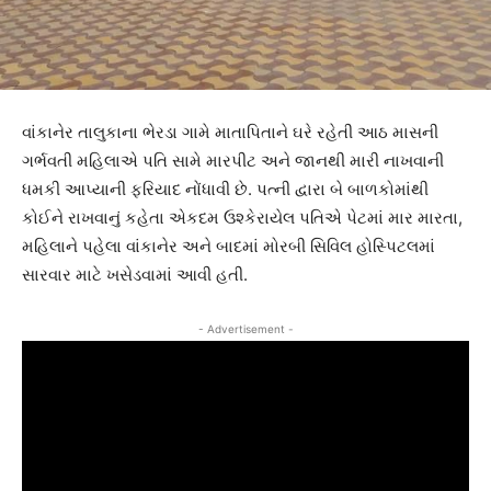
વાંકાનેર તાલુકાના ભેરડા ગામે માતાપિતાને ઘરે રહેતી આઠ માસની
ગર્ભવતી મહિલાએ પતિ સામે મારપીટ અને જાનથી મારી નાખવાની
ધમકી આપ્યાની ફરિયાદ નોંધાવી છે. પત્ની દ્વારા બે બાળકોમાંથી
કોઈને રાખવાનું કહેતા એકદમ ઉશ્કેરાયેલ પતિએ પેટમાં માર મારતા,
મહિલાને પહેલા વાંકાનેર અને બાદમાં મોરબી સિવિલ હોસ્પિટલમાં
સારવાર માટે ખસેડવામાં આવી હતી.
- Advertisement -