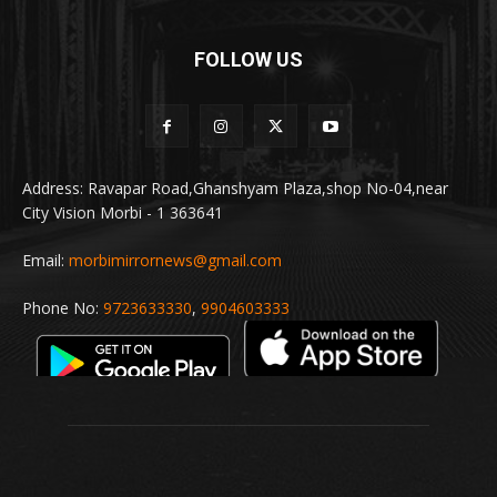
FOLLOW US
Address: Ravapar Road,Ghanshyam Plaza,shop No-04,near
City Vision Morbi - 1 363641
Email:
morbimirrornews@gmail.com
Phone No:
9723633330
,
9904603333