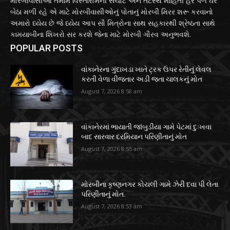
મોરબીવાસીઓ તમામ વિસ્તારોમની સચોટ અને તટસ્થ માહિતી હર પળ ઘરે
બેઠા મળી રહે એ માટે મોરબીવાસીઓનું પોતાનું મોરબી મિરર શરૂ કરવાનો
અમારો ધ્યેય છે જે ધ્યેય આપ સૌ મિત્રોના સાથ સહકારથી શ્રેષ્ઠતા સાથે
કામયાબીના શિખરો સર કરશે જેના માટે મોરબી ગૌરવ અનુભવશે.
POPULAR POSTS
વાંકાનેરના ગુંદાખડા ખાતે ટ્રક ઉપર રેતીનું લેવલ
કરતી વેળા વીજતાર અડી જતા ચાલકનું મોત
August 7, 2026 8:58 am
વાંકાનેરમાં ભાયાતી જાંબુડીયા ગામે પેટમાં દુઃખવા
બાદ સારવાર દરમિયાન પરિણીતાનું મોત
August 7, 2026 8:55 am
મોરબીના કૃષ્ણનગર કોયલી ગામે ઝેરી દવા પી લેતા
પરિણીતાનું મોત.
August 7, 2026 8:53 am