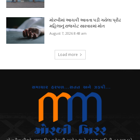
મોરબીમાં આચકી આવતા પડી ગયેલા પ્રૌઢ
મહિલાનું રાજકોટ સારવારમાં મોત
August 7, 2026 8:48 am
Load more