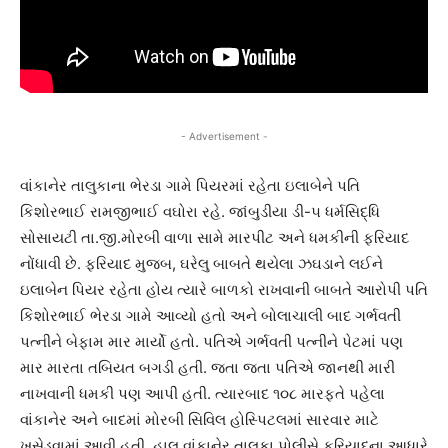
- Advertisement -
વાંકાનેર તાલુકાના ભેરડા ગામે પિયરમાં રહેતા ઇલાબેને પતિ
કિશોરભાઈ રામજીભાઈ વઘોરા રહે. જાંબુડીયા ડી-૫ ધર્મસિદ્ધિ
સોસાયટી તા.જી.મોરબી વાળા સામે મારપીટ અને ધમકીની ફરિયાદ
નોંધાવી છે. ફરિયાદ મુજબ, ઘરેલુ બાબતે થયેલા ઝઘડાને લઈને
ઇલાબેન પિયર રહેતા હોય ત્યારે બાળકો રાખવાની બાબતે આરોપી પતિ
કિશોરભાઈ ભેરડા ગામે આવ્યો હતો અને બોલાચાલી બાદ ગર્ભવતી
પત્નીને બેફામ માર માર્યો હતો. પતિએ ગર્ભવતી પત્નીને પેટમાં પણ
માર મારતા તબિયત બગડી હતી. જતા જતા પતિએ જાનથી મારી
નાખવાની ધમકી પણ આપી હતી. ત્યારબાદ ૧૦૮ મારફતે પહેલા
વાંકાનેર અને બાદમાં મોરબી સિવિલ હોસ્પિટલમાં સારવાર માટે
ખસેડવામાં આવી હતી. હાલ વાંકાનેર તાલુકા પોલીસે ફરિયાદના આધારે