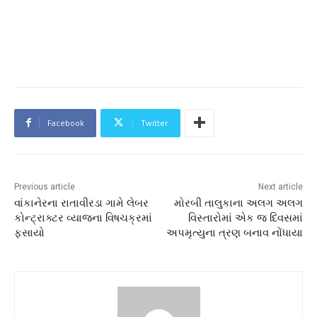
Facebook
Twitter
Previous article
Next article
વાંકાનેરના રાતાવીરડા ગામે લેબર
મોરબી તાલુકાના અલગ અલગ
કોન્ટ્રાક્ટર વ્યાજના વિષચક્રમાં
વિસ્તારોમાં એક જ દિવસમાં
ફસાયો
અપમૃત્યુના ત્રણ બનાવ નોંધાયા