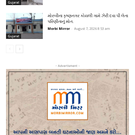
Gujarat
મોરબીના કૃષ્ણનગર કોયલી ગામે ઝેરી દવા પી લેતા
પરિણીતાનું મોત.
Morbi Mirror
-
August 7, 2026 8:53 am
Gujarat
- Advertisment -