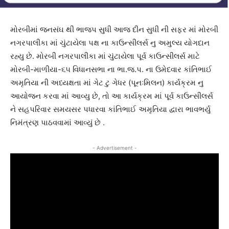
મોરબીમાં જનસંઘ થી ભાજપ સુધી આજ દીન સુધી ની સફર માં મોરબી
નગરપાલીકા માં ચુંટાયેલા પક્ષ ના કાઉન્સીલર્સ નુ અમુલ્ય યોગદાન
રહ્યુ છે. મોરબી નગરપાલીકા માં ચુંટાયેલા પૂર્વ કાઉન્સીલર્સ માટે
મોરબી-માળીયા-૬૫ વિધાનસભા ના ભા.જ.પ. ના ઉમેદવાર કાંતિભાઈ
અમૃતિયા ની અધ્યક્ષતા માં ગેટ ટુ ગેધર (પૂનઃમિલન) કાર્યક્રમ નુ
આયોજન કરવા માં આવ્યુ છે, તો આ કાર્યક્રમ માં પૂર્વ કાઉન્સીલર્સ
ને સહપરિવાર સમયસર પધારવા કાંતિભાઈ અમૃતિયા દ્વારા ભાવભર્યુ
નિમંત્રણ પાઠવવામાં આવ્યું છે .
- Advertisement -