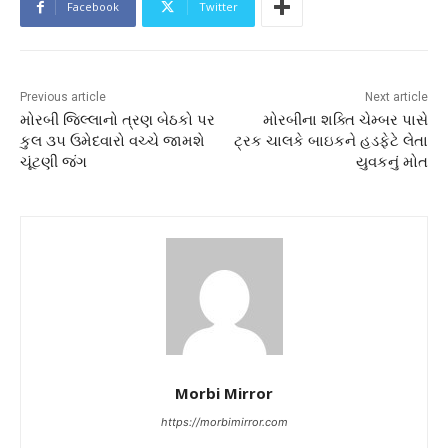
Facebook
Twitter
Previous article
Next article
મોરબી જિલ્લાનો ત્રણ બેઠકો પર
મોરબીના શક્તિ ચેમ્બર પાસે
કુલ ૩૫ ઉમેદવારો વચ્ચે જામશે
ટ્રક ચાલકે બાઇકને હડફેટે લેતા
ચૂંટણી જંગ
યુવકનું મોત
Morbi Mirror
https://morbimirror.com