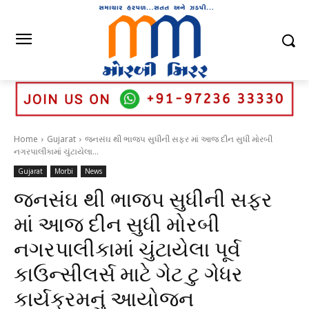
Home
Gujarat
જનસંઘ થી ભાજપ સુધીની સફર માં આજ દીન સુધી મોરબી
નગરપાલીકામાં ચુંટાયેલા...
Gujarat
Morbi
News
જનસંઘ થી ભાજપ સુધીની સફર
માં આજ દીન સુધી મોરબી
નગરપાલીકામાં ચુંટાયેલા પૂર્વ
કાઉન્સીલર્સ માટે ગેટ ટુ ગેધર
કાર્યક્રમનું આયોજન