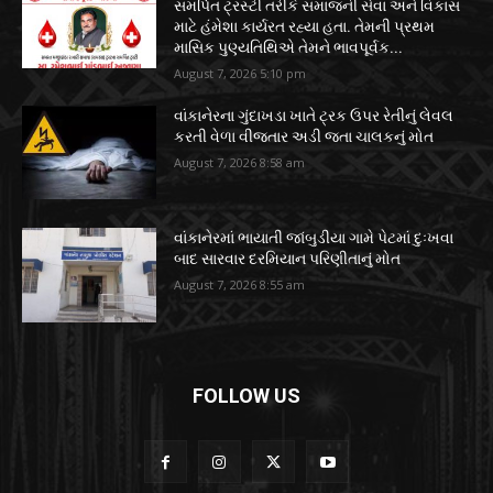
સમર્પિત ટ્રસ્ટી તરીકે સમાજની સેવા અને વિકાસ
માટે હંમેશા કાર્યરત રહ્યા હતા. તેમની પ્રથમ
માસિક પુણ્યતિથિએ તેમને ભાવપૂર્વક...
August 7, 2026 5:10 pm
વાંકાનેરના ગુંદાખડા ખાતે ટ્રક ઉપર રેતીનું લેવલ
કરતી વેળા વીજતાર અડી જતા ચાલકનું મોત
August 7, 2026 8:58 am
વાંકાનેરમાં ભાયાતી જાંબુડીયા ગામે પેટમાં દુઃખવા
બાદ સારવાર દરમિયાન પરિણીતાનું મોત
August 7, 2026 8:55 am
FOLLOW US