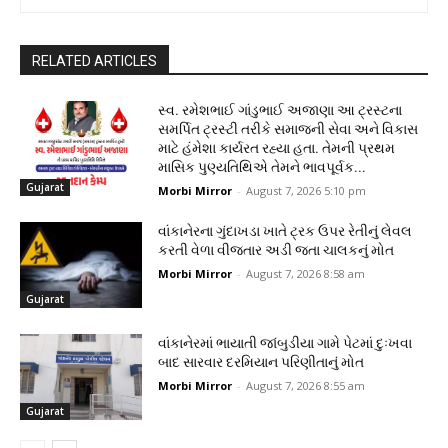
RELATED ARTICLES
સ્વ. રમેશભાઈ ગાંડુભાઈ અજાણા આ ટ્રસ્ટના
સમર્પિત ટ્રસ્ટી તરીકે સમાજની સેવા અને વિકાસ
માટે હંમેશા કાર્યરત રહ્યા હતા. તેમની પ્રથમ
માસિક પુણ્યતિથિએ તેમને ભાવપૂર્વક...
Gujarat
Morbi Mirror
-
August 7, 2026 5:10 pm
વાંકાનેરના ગુંદાખડા ખાતે ટ્રક ઉપર રેતીનું લેવલ
કરતી વેળા વીજતાર અડી જતા ચાલકનું મોત
Morbi Mirror
-
August 7, 2026 8:58 am
Gujarat
વાંકાનેરમાં ભાયાતી જાંબુડીયા ગામે પેટમાં દુઃખવા
બાદ સારવાર દરમિયાન પરિણીતાનું મોત
Morbi Mirror
-
August 7, 2026 8:55 am
Gujarat