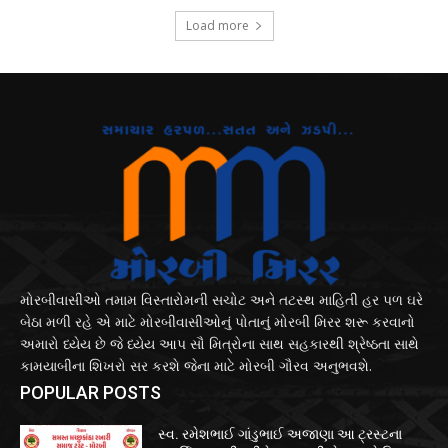
Load more
મોરબીવાસીઓ તમામ વિસ્તારોમની સચોટ અને તટસ્થ માહિતી હર પળ ઘરે
બેઠા મળી રહે એ માટે મોરબીવાસીઓનું પોતાનું મોરબી મિરર શરૂ કરવાનો
અમારો ધ્યેય છે જે ધ્યેય આપ સૌ મિત્રોના સાથ સહકારથી શ્રેષ્ઠતા સાથે
કામયાબીના શિખરો સર કરશે જેના માટે મોરબી ગૌરવ અનુભવશે.
POPULAR POSTS
સ્વ. રમેશભાઈ ગાંડુભાઈ અજાણા આ ટ્રસ્ટના