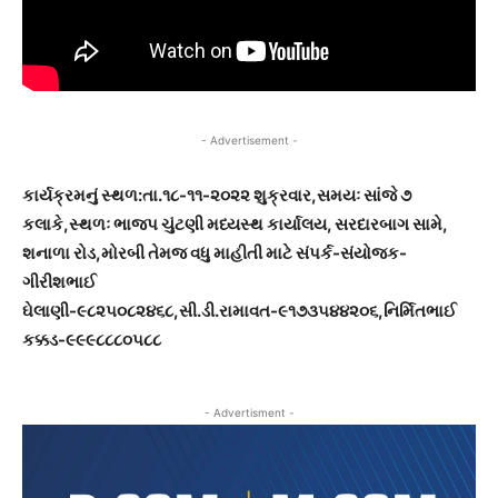
- Advertisement -
કાર્યક્રમનું સ્થળ:તા.૧૮-૧૧-૨૦૨૨ શુક્રવાર,સમયઃ સાંજે ૭
કલાકે,સ્થળઃ ભાજપ ચુંટણી મધ્યસ્થ કાર્યાલય, સરદારબાગ સામે,
શનાળા રોડ,મોરબી તેમજ વધુ માહીતી માટે સંપર્ક-સંયોજક-
ગીરીશભાઈ
ઘેલાણી-૯૮૨૫૦૮૨૪૬૮,સી.ડી.રામાવત-૯૧૭૩૫૪૪૨૦૬,નિર્મિતભાઈ
કક્કડ-૯૯૯૮૮૮૦૫૮૮
- Advertisment -