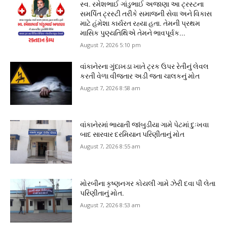
સ્વ. રમેશભાઈ ગાંડુભાઈ અજાણા આ ટ્રસ્ટના
સમર્પિત ટ્રસ્ટી તરીકે સમાજની સેવા અને વિકાસ
માટે હંમેશા કાર્યરત રહ્યા હતા. તેમની પ્રથમ
માસિક પુણ્યતિથિએ તેમને ભાવપૂર્વક...
August 7, 2026 5:10 pm
વાંકાનેરના ગુંદાખડા ખાતે ટ્રક ઉપર રેતીનું લેવલ
કરતી વેળા વીજતાર અડી જતા ચાલકનું મોત
August 7, 2026 8:58 am
વાંકાનેરમાં ભાયાતી જાંબુડીયા ગામે પેટમાં દુઃખવા
બાદ સારવાર દરમિયાન પરિણીતાનું મોત
August 7, 2026 8:55 am
મોરબીના કૃષ્ણનગર કોયલી ગામે ઝેરી દવા પી લેતા
પરિણીતાનું મોત.
August 7, 2026 8:53 am