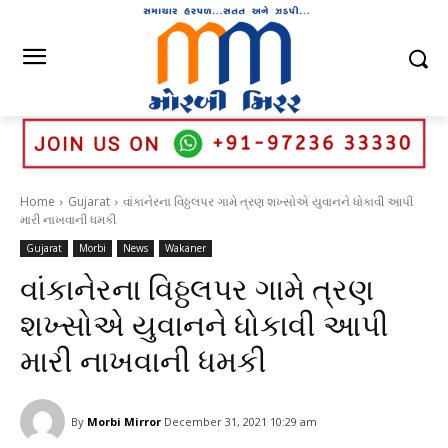
Home
Gujarat
વાંકાનેરના વિઠ્ઠલપર ગામે ત્રણ શખ્સોએ યુવાનને ધોકાવી આપી
મારી નાખવાની ધમકી
Gujarat
Morbi
News
Wakaner
વાંકાનેરના વિઠ્ઠલપર ગામે ત્રણ
શખ્સોએ યુવાનને ધોકાવી આપી
મારી નાખવાની ધમકી
By
Morbi Mirror
December 31, 2021 10:29 am