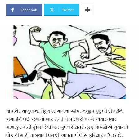
Facebook
Twitter
વાંકાનેર તાલુકાના વિઠ્ઠલપર ગામના જાંપા નજીક કુટુંબી દીકરીને
ભગાડીને લઈ જવાનો ખાર રાખી બે પરિવારો વચ્ચે અવારનવાર
માથાકૂટ થતી હોય જેમાં ગત બુધવારે રાત્રે ત્રણ શખ્સોએ યુવાનને
ધોકાવી મારી નાખવાની ધમકી આપતા પોલીસ ફરિયાદ નોંધાઈ છે.