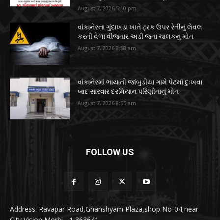
August 7, 2026 5:10 pm
વાંકાનેરના ગુંદાખડા ખાતે ટ્રક ઉપર રેતીનું લેવલ
કરતી વેળા વીજતાર અડી જતા ચાલકનું મોત
August 7, 2026 8:58 am
વાંકાનેરમાં ભાયાતી જાંબુડીયા ગામે પેટમાં દુઃખવા
બાદ સારવાર દરમિયાન પરિણીતાનું મોત
August 7, 2026 8:55 am
FOLLOW US
Address: Ravapar Road,Ghanshyam Plaza,shop No-04,near
City Vision Morbi - 1 363641