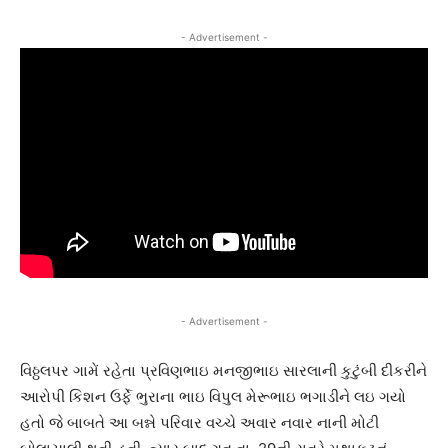
- Advertisement -
- Advertisement -
વિઠ્ઠલપર ગામેં રહેતા પ્રવિણભાઇ મનજીભાઇ સારલાની કુટુંબી દીકરીને
આરોપી કિશન ઉર્ફે ભુરાના ભાઇ વિપુલ મેરૂભાઇ ભગાડીને લઇ ગયો
હતો જે બાબતે આ બન્ને પરિવાર વચ્ચે અવાર નવાર નાની મોટી