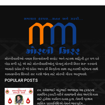
મોરબીવાસીઓ તમામ વિસ્તારોમની સચોટ અને તટસ્થ માહિતી હર પળ ઘરે
બેઠા મળી રહે એ માટે મોરબીવાસીઓનું પોતાનું મોરબી મિરર શરૂ કરવાનો
અમારો ધ્યેય છે જે ધ્યેય આપ સૌ મિત્રોના સાથ સહકારથી શ્રેષ્ઠતા સાથે
કામયાબીના શિખરો સર કરશે જેના માટે મોરબી ગૌરવ અનુભવશે.
POPULAR POSTS
સ્વ. રમેશભાઈ ગાંડુભાઈ અજાણા આ ટ્રસ્ટના
સમર્પિત ટ્રસ્ટી તરીકે સમાજની સેવા અને વિકાસ
માટે હંમેશા કાર્યરત રહ્યા હતા. તેમની પ્રથમ
માસિક પુણ્યતિથિએ તેમને ભાવપૂર્વક...