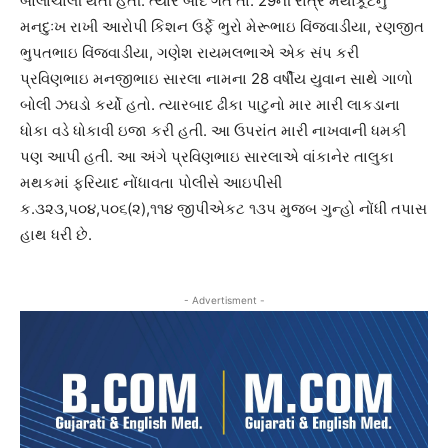
બોલાચાલી થતી હતી. ત્યાર બાદ ગત તા. 29ની રાત્રે મથાકૂટનું
મનદુઃખ રાખી આરોપી કિશન ઉર્ફે ભુરો મેરૂભાઇ વિંજવાડીયા, રણજીત
ભુપતભાઇ વિંજવાડીયા, ગણેશ રાયમલભાએ એક સંપ કરી
પ્રવિણભાઇ મનજીભાઇ સારલા નામના 28 વર્ષીય યુવાન સાથે ગાળો
બોલી ઝઘડો કર્યો હતો. ત્યારબાદ ઢીકા પાટુનો માર મારી લાકડાના
ધોકા વડે ધોકાવી ઇજા કરી હતી. આ ઉપરાંત મારી નાખવાની ધમકી
પણ આપી હતી. આ અંગે પ્રવિણભાઇ સારલાએ વાંકાનેર તાલુકા
મથકમાં ફરિયાદ નોંધાવતા પોલીસે આઇપીસી
ક.૩૨૩,૫૦૪,૫૦૬(૨),૧૧૪ જીપીએકટ ૧૩૫ મુજબ ગુન્હો નોંધી તપાસ
હાથ ધરી છે.
- Advertisment -