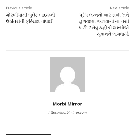
Previous article
Next article
મોરબીમાંથી બુલેટ બાઇકની
પ્રેમ લગ્નનો ખાર રાખી ‘તને
ઉઠાંતરીની ફરિયાદ નોંધાઈ
હળવદમા આવવાની ના નથી
પાડી’ ? તેવુ કહી બે શખ્સોએ
યુવાનને લામધાર્યો
Morbi Mirror
https://morbimirror.com