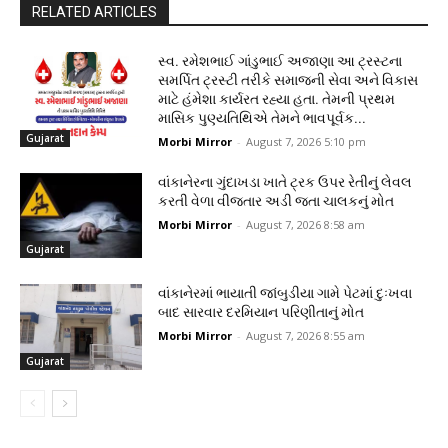
RELATED ARTICLES
સ્વ. રમેશભાઈ ગાંડુભાઈ અજાણા આ ટ્રસ્ટના
સમર્પિત ટ્રસ્ટી તરીકે સમાજની સેવા અને વિકાસ
માટે હંમેશા કાર્યરત રહ્યા હતા. તેમની પ્રથમ
માસિક પુણ્યતિથિએ તેમને ભાવપૂર્વક...
Gujarat
Morbi Mirror
-
August 7, 2026 5:10 pm
વાંકાનેરના ગુંદાખડા ખાતે ટ્રક ઉપર રેતીનું લેવલ
કરતી વેળા વીજતાર અડી જતા ચાલકનું મોત
Morbi Mirror
-
August 7, 2026 8:58 am
Gujarat
વાંકાનેરમાં ભાયાતી જાંબુડીયા ગામે પેટમાં દુઃખવા
બાદ સારવાર દરમિયાન પરિણીતાનું મોત
Morbi Mirror
-
August 7, 2026 8:55 am
Gujarat