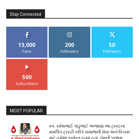
Stay Connected
13,000
200
50
Fans
Followers
Followers
500
Subscribers
MOST POPULAR
સ્વ. રમેશભાઈ ગાંડુભાઈ અજાણા આ ટ્રસ્ટના
સમર્પિત ટ્રસ્ટી તરીકે સમાજની સેવા અને વિકાસ
માટે હંમેશા કાર્યરત રહ્યા હતા. તેમની પ્રથમ