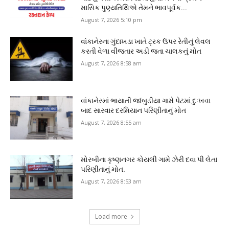
માસિક પુણ્યતિથિએ તેમને ભાવપૂર્વક...
August 7, 2026 5:10 pm
વાંકાનેરના ગુંદાખડા ખાતે ટ્રક ઉપર રેતીનું લેવલ
કરતી વેળા વીજતાર અડી જતા ચાલકનું મોત
August 7, 2026 8:58 am
વાંકાનેરમાં ભાયાતી જાંબુડીયા ગામે પેટમાં દુઃખવા
બાદ સારવાર દરમિયાન પરિણીતાનું મોત
August 7, 2026 8:55 am
મોરબીના કૃષ્ણનગર કોયલી ગામે ઝેરી દવા પી લેતા
પરિણીતાનું મોત.
August 7, 2026 8:53 am
Load more