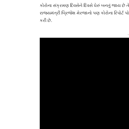
કોરોના સંક્રમણ દિવસેને દિવસે ઘેરું બનતું જાય છ
રાજ્યમંત્રી બ્રિજેશ મેરજાનો પણ કોરોના રિપોર્ટ 
કરી છે.
-