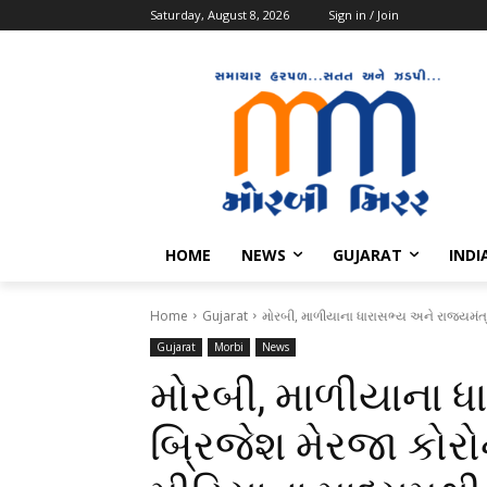
Saturday, August 8, 2026
Sign in / Join
HOME
NEWS
GUJARAT
INDI
Home
Gujarat
મોરબી, માળીયાના ધારાસભ્ય અને રાજ્યમંત્ર
Gujarat
Morbi
News
મોરબી, માળીયાના ધા
બ્રિજેશ મેરજા કોરો