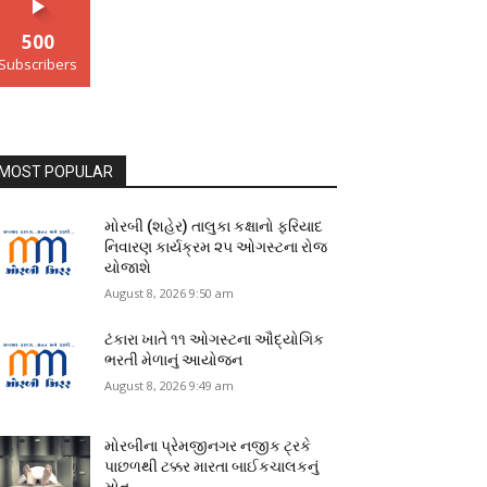
500
Subscribers
MOST POPULAR
મોરબી (શહેર) તાલુકા કક્ષાનો ફરિયાદ
નિવારણ કાર્યક્રમ ૨૫ ઓગસ્ટના રોજ
યોજાશે
August 8, 2026 9:50 am
ટંકારા ખાતે ૧૧ ઓગસ્ટના ઔદ્યોગિક
ભરતી મેળાનું આયોજન
August 8, 2026 9:49 am
મોરબીના પ્રેમજીનગર નજીક ટ્રકે
પાછળથી ટક્કર મારતા બાઈકચાલકનું
મોત