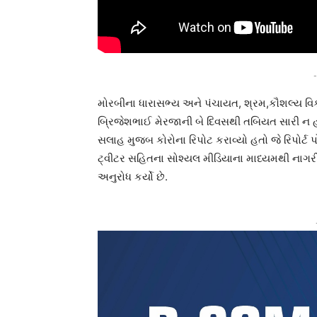
-
મોરબીના ધારાસભ્ય અને પંચાયત, શ્રમ,કૌશલ્ય વિકા
બ્રિજેશભાઈ મેરજાની બે દિવસથી તબિયત સારી ન 
સલાહ મુજબ કોરોના રિપોટ કરાવ્યો હતો જે રિપોર્ટ 
ટ્વીટર સહિતના સોશ્યલ મીડિયાના માધ્યમથી નાગરીકો
અનુરોધ કર્યો છે.