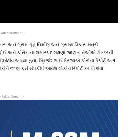
 Advertisement -
સ અને ગ્રામ ગૃહ નિર્માણ અને ગ્રામ્ય વિકાસ મંત્રી
હોઈ અને કોરોનાના શંકાસ્પદ લક્ષણો જાણતા તેઓએ ડોક્ટરની
પોઝીટીવ આવ્યો હતો. બ્રિજેશભાઈ મેરજાએ કોરોના રિપોર્ટ અંગે
ને જાણ કરી સંપર્કમાં આવેલ લોકોને રિપોર્ટ કરાવી લેવા
- Advertisment -