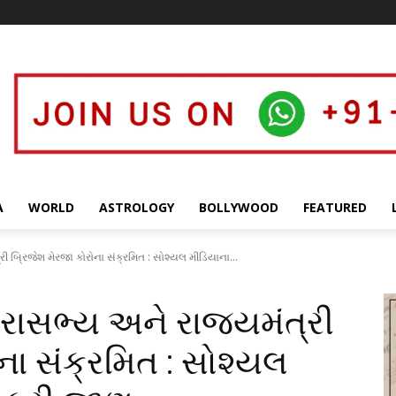
A
WORLD
ASTROLOGY
BOLLYWOOD
FEATURED
ી બ્રિજેશ મેરજા કોરોના સંક્રમિત : સોશ્યલ મીડિયાના...
રાસભ્ય અને રાજ્યમંત્રી
ના સંક્રમિત : સોશ્યલ