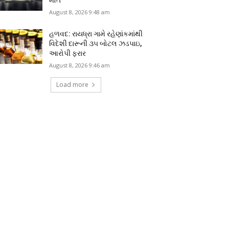
August 8, 2026 9:48 am
હળવદ: રાયધ્રા ગામે રહેણાંકમાંથી
વિદેશી દારૂની ૩૫ બોટલ ઝડપાઇ,
આરોપી ફરાર
August 8, 2026 9:46 am
Load more