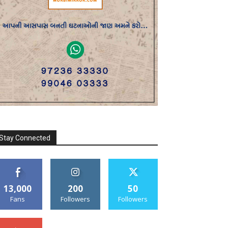
Stay Connected
13,000
200
50
Fans
Followers
Followers