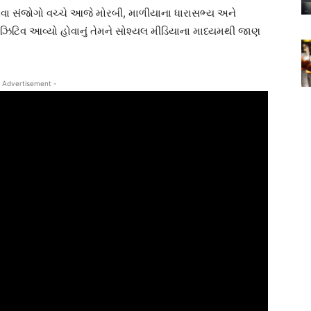
ે તેવા સંજોગો વચ્ચે આજે મોરબી, માળીયાના ધારાસભ્ય અને
પોઝિટિવ આવ્યો હોવાનું તેમને સોશ્યલ મીડિયાના માધ્યમથી જાણ
 Advertisement -