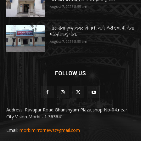
August 7, 2026 8:55 am
મોરબીના કૃષ્ણનગર કોયલી ગામે ઝેરી દવા પી લેતા
પરિણીતાનું મોત.
August 7, 2026 8:53 am
FOLLOW US
Address: Ravapar Road,Ghanshyam Plaza,shop No-04,near
City Vision Morbi - 1 363641
Email:
morbimirrornews@gmail.com