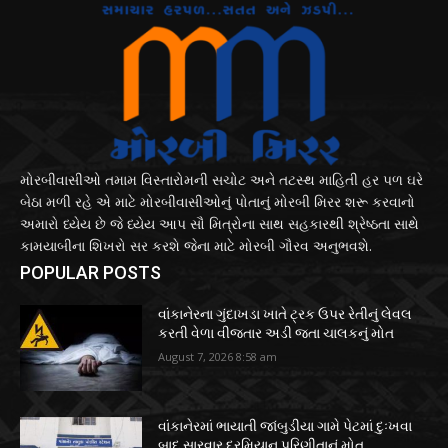
મોરબીવાસીઓ તમામ વિસ્તારોમની સચોટ અને તટસ્થ માહિતી હર પળ ઘરે
બેઠા મળી રહે એ માટે મોરબીવાસીઓનું પોતાનું મોરબી મિરર શરૂ કરવાનો
અમારો ધ્યેય છે જે ધ્યેય આપ સૌ મિત્રોના સાથ સહકારથી શ્રેષ્ઠતા સાથે
કામયાબીના શિખરો સર કરશે જેના માટે મોરબી ગૌરવ અનુભવશે.
POPULAR POSTS
વાંકાનેરના ગુંદાખડા ખાતે ટ્રક ઉપર રેતીનું લેવલ
કરતી વેળા વીજતાર અડી જતા ચાલકનું મોત
August 7, 2026 8:58 am
વાંકાનેરમાં ભાયાતી જાંબુડીયા ગામે પેટમાં દુઃખવા
બાદ સારવાર દરમિયાન પરિણીતાનું મોત