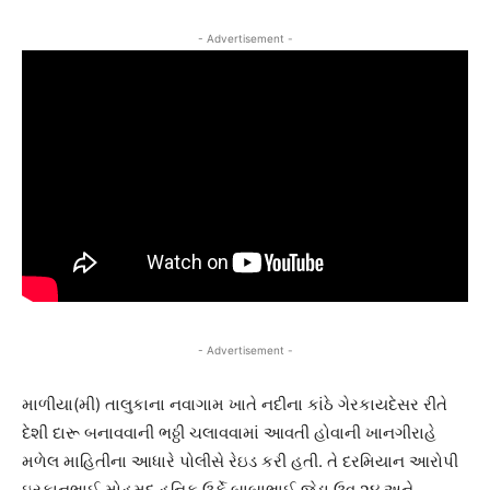
- Advertisement -
- Advertisement -
માળીયા(મી) તાલુકાના નવાગામ ખાતે નદીના કાંઠે ગેરકાયદેસર રીતે
દેશી દારૂ બનાવવાની ભઠ્ઠી ચલાવવામાં આવતી હોવાની ખાનગીરાહે
મળેલ માહિતીના આધારે પોલીસે રેઇડ કરી હતી. તે દરમિયાન આરોપી
ઇરફાનભાઈ મોહમદ હનિફ ઉર્ફે બાબાભાઈ જેડા ઉવ.૨૪ અને