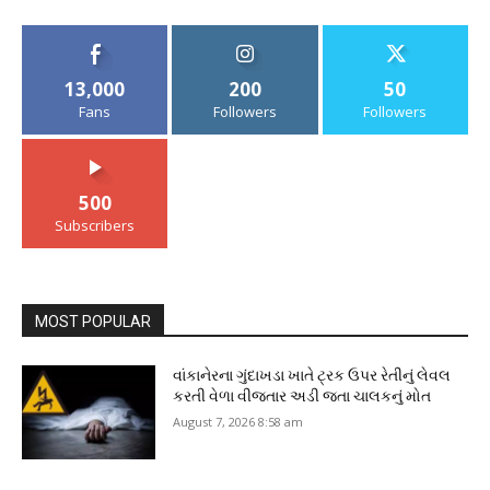
13,000
200
50
Fans
Followers
Followers
500
Subscribers
MOST POPULAR
વાંકાનેરના ગુંદાખડા ખાતે ટ્રક ઉપર રેતીનું લેવલ
કરતી વેળા વીજતાર અડી જતા ચાલકનું મોત
August 7, 2026 8:58 am