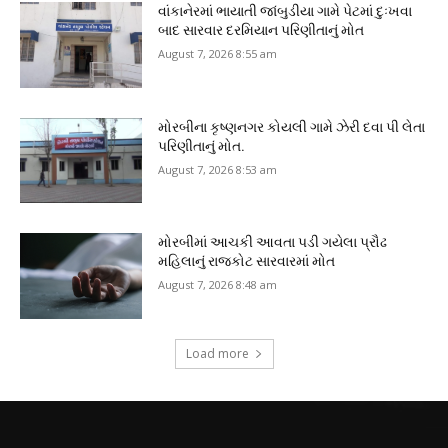
વાંકાનેરમાં ભાયાતી જાંબુડીયા ગામે પેટમાં દુઃખવા
બાદ સારવાર દરમિયાન પરિણીતાનું મોત
August 7, 2026 8:55 am
મોરબીના કૃષ્ણનગર કોયલી ગામે ઝેરી દવા પી લેતા
પરિણીતાનું મોત.
August 7, 2026 8:53 am
મોરબીમાં આચકી આવતા પડી ગયેલા પ્રૌઢ
મહિલાનું રાજકોટ સારવારમાં મોત
August 7, 2026 8:48 am
Load more