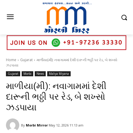
Home
Gujarat
માળીયા(મી): નવાગામમાં દેશી દારૂની ભઠ્ઠી પર રેડ, બે શખ્સો
ઝડપાયા
Gujarat
Morbi
News
Maliya Miyana
માળીયા(મી): નવાગામમાં દેશી
દારૂની ભઠ્ઠી પર રેડ, બે શખ્સો
ઝડપાયા
By
Morbi Mirror
May 12, 2026 11:13 am