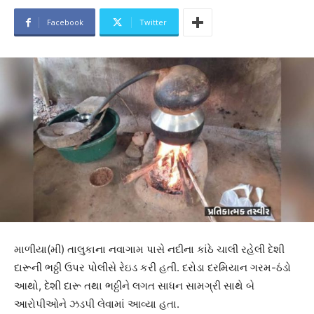
Facebook
Twitter
માળીયા(મી) તાલુકાના નવાગામ પાસે નદીના કાંઠે ચાલી રહેલી દેશી
દારૂની ભઠ્ઠી ઉપર પોલીસે રેઇડ કરી હતી. દરોડા દરમિયાન ગરમ-ઠંડો
આથો, દેશી દારૂ તથા ભઠ્ઠીને લગત સાધન સામગ્રી સાથે બે
આરોપીઓને ઝડપી લેવામાં આવ્યા હતા.