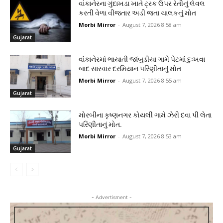
વાંકાનેરના ગુંદાખડા ખાતે ટ્રક ઉપર રેતીનું લેવલ
કરતી વેળા વીજતાર અડી જતા ચાલકનું મોત
Morbi Mirror
-
August 7, 2026 8:58 am
Gujarat
વાંકાનેરમાં ભાયાતી જાંબુડીયા ગામે પેટમાં દુઃખવા
બાદ સારવાર દરમિયાન પરિણીતાનું મોત
Morbi Mirror
-
August 7, 2026 8:55 am
Gujarat
મોરબીના કૃષ્ણનગર કોયલી ગામે ઝેરી દવા પી લેતા
પરિણીતાનું મોત.
Morbi Mirror
-
August 7, 2026 8:53 am
Gujarat
- Advertisment -