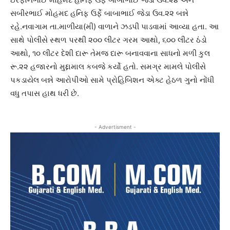
સબીરભાઈ મોહમદ હનિફ ઉર્ફે બાબાભાઈ જેડા ઉવ.૨૨ બન્ને
રહે.નવાગામ તા.માળીયા(મી) વાળાને ઝડપી પાડવામાં આવ્યા હતા. આ
સાથે પોલીસે સ્થળ પરથી ૨૦૦ લીટર ગરમ આથો, ૬૦૦ લીટર ઠંડો
આથો, ૧૦ લીટર દેશી દારૂ તેમજ દારૂ બનાવવાના સાધનો મળી કુલ
રૂ.૨૨ હજારનો મુદ્દામાલ કબજે કર્યો હતો. સમગ્ર મામલે પોલીસે
પકડાયેલ બન્ને આરોપીઓ સામે પ્રોહિબિશન એક્ટ હેઠળ ગુનો નોંધી
વધુ તપાસ હાથ ધરી છે.
- Advertisment -