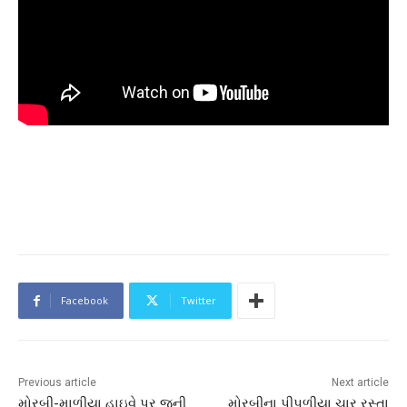
Facebook
Twitter
Previous article
Next article
મોરબી-માળીયા હાઇવે પર જૂની
મોરબીના પીપળીયા ચાર રસ્તા