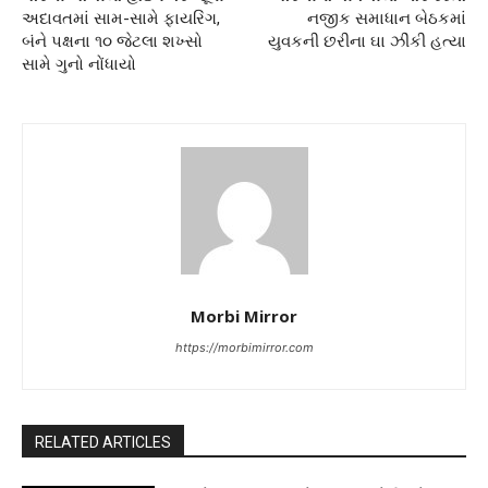
અદાવતમાં સામ-સામે ફાયરિંગ,
નજીક સમાધાન બેઠકમાં
બંને પક્ષના ૧૦ જેટલા શખ્સો
યુવકની છરીના ઘા ઝીંકી હત્યા
સામે ગુનો નોંધાયો
Morbi Mirror
https://morbimirror.com
RELATED ARTICLES