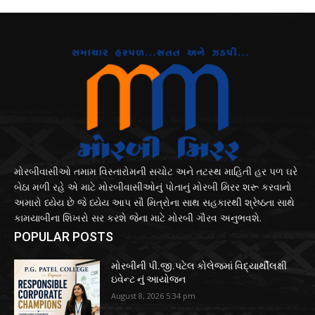
મોરબીવાસીઓ તમામ વિસ્તારોમની સચોટ અને તટસ્થ માહિતી હર પળ ઘરે
બેઠા મળી રહે એ માટે મોરબીવાસીઓનું પોતાનું મોરબી મિરર શરૂ કરવાનો
અમારો ધ્યેય છે જે ધ્યેય આપ સૌ મિત્રોના સાથ સહકારથી શ્રેષ્ઠતા સાથે
કામયાબીના શિખરો સર કરશે જેના માટે મોરબી ગૌરવ અનુભવશે.
POPULAR POSTS
મોરબીની પી.જી.પટેલ કોલેજમાં વિદ્યાર્થીલક્ષી
ઇવેન્ટ નું આયોજન
August 8, 2026 5:34 pm