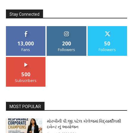
Stay Connected
13,000
200
50
Fans
Followers
Followers
500
Subscribers
MOST POPULAR
મોરબીની પી.જી.પટેલ કોલેજમાં વિદ્યાર્થીલક્ષી
ઇવેન્ટ નું આયોજન