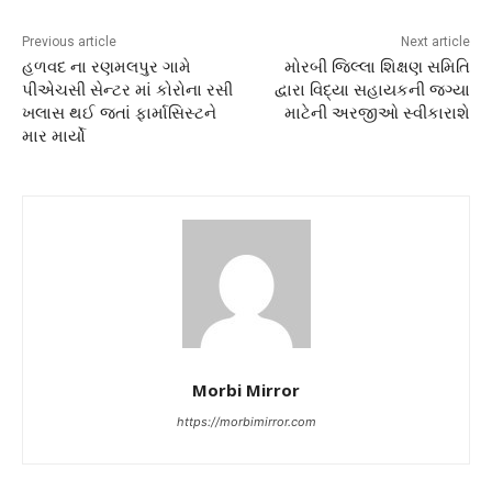
Previous article
Next article
હળવદ ના રણમલપુર ગામે
મોરબી જિલ્લા શિક્ષણ સમિતિ
પીએચસી સેન્ટર માં કોરોના રસી
દ્વારા વિદ્યા સહાયકની જગ્યા
ખલાસ થઈ જતાં ફાર્માસિસ્ટને
માટેની અરજીઓ સ્વીકારાશે
માર માર્યો
Morbi Mirror
https://morbimirror.com