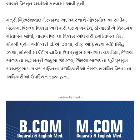
બાબતે વિસ્તૃત ચર્ચાઓ કરવામાં આવી હતી.
મંત્રી બ્રિજેશભાઇ મેરજાના અધ્યક્ષસ્થાને યોજાયેલ આ સમીક્ષા
બેઠકમાં જિલ્લા વિકાસ અધિકારી પરાગ ભગદેવ, ડીઆરડીએ નિયામક
મીતાબેન જોષી, નાયબ જિલ્લા વિકાસ અધિકારી ઇશીતાબેન મેર,
મોરબી પ્રાંત અધિકારી ડી.એ. ઝાલા, ચીફ ઓફિસરશ સંદિપસિંહ
ઝાલા, મોરબી માર્કેટીંગ યાર્ડના ઉપપ્રમુખ મગનભાઇ વડાવીયા, જિલ્લા
ભાજપના મહામંત્રી જયુભા જાડેજા, જિલ્લા ભાજપના પૂર્વ પ્રમુખ
રાઘવજીભાઇ ગડારા સહિતના પદાધિકારીઓ તેમજ સંબંધિત વિભાગના
અધિકારીઓ ઉપસ્થિત રહ્યા હતા.
- Advertisment -