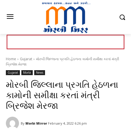
Home
Gujarat
મોરબી જિલ્લાના પ્રગતિ હેઠળના કામોની સમીક્ષા કરતાં મંત્રી
બ્રિજેશ મેરજા
Gujarat
Morbi
News
મોરબી જિલ્લાના પ્રગતિ હેઠળના
કામોની સમીક્ષા કરતાં મંત્રી
બ્રિજેશ મેરજા
By
Morbi Mirror
February 4, 2022 6:26 pm