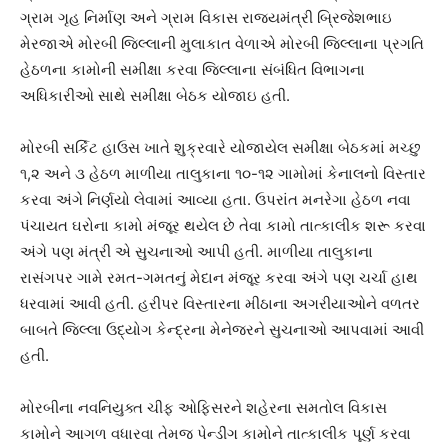
ગ્રામ ગૃહ નિર્માણ અને ગ્રામ વિકાસ રાજ્યમંત્રી બ્રિજેશભાઇ
મેરજાએ મોરબી જિલ્લાની મુલાકાત વેળાએ મોરબી જિલ્લાના પ્રગતિ
હેઠળના કામોની સમીક્ષા કરવા જિલ્લાના સંબંધિત વિભાગના
અધિકારીઓ સાથે સમીક્ષા બેઠક યોજાઇ હતી.
મોરબી સર્કિટ હાઉસ ખાતે શુક્રવારે યોજાયેલ સમીક્ષા બેઠકમાં મચ્છુ
૧,૨ અને ૩ હેઠળ માળીયા તાલુકાના ૧૦-૧૨ ગામોમાં કેનાલનો વિસ્તાર
કરવા અંગે નિર્ણયો લેવામાં આવ્યા હતા. ઉપરાંત મનરેગા હેઠળ નવા
પંચાયત ઘરોના કામો મંજૂર થયેલ છે તેવા કામો તાત્કાલીક શરૂ કરવા
અંગે પણ મંત્રી એ સુચનાઓ આપી હતી. માળીયા તાલુકાના
રાસંગપર ગામે રમત-ગમતનું મેદાન મંજૂર કરવા અંગે પણ ચર્ચા હાથ
ધરવામાં આવી હતી. હરીપર વિસ્તારના મીઠાના અગરીયાઓને વળતર
બાબતે જિલ્લા ઉદ્યોગ કેન્દ્રના મેનેજરને સુચનાઓ આપવામાં આવી
હતી.
મોરબીના નવનિયુક્ત ચીફ ઓફિસરને શહેરના સમતોલ વિકાસ
કામોને આગળ વધારવા તેમજ પેન્ડીંગ કામોને તાત્કાલીક પૂર્ણ કરવા