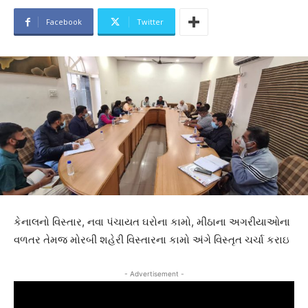
Facebook
Twitter
કેનાલનો વિસ્તાર, નવા પંચાયત ઘરોના કામો, મીઠાના અગરીયાઓના
વળતર તેમજ મોરબી શહેરી વિસ્તારના કામો અંગે વિસ્તૃત ચર્ચા કરાઇ
- Advertisement -