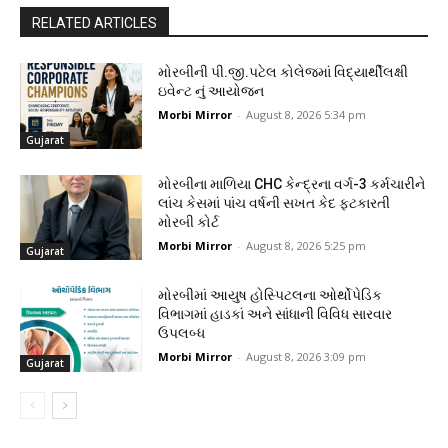
RELATED ARTICLES
મોરબીની પી.જી.પટેલ કોલેજમાં વિદ્યાર્થીલક્ષી
ઇવેન્ટ નું આયોજન
Morbi Mirror
-
August 8, 2026 5:34 pm
Gujarat
મોરબીના માળિયા CHC કેન્દ્રના વર્ગ-3 કર્મચારીને
લાંચ કેસમાં પાંચ વર્ષની સખત કેદ ફટકારતી
મોરબી કોર્ટ
Morbi Mirror
-
August 8, 2026 5:25 pm
Gujarat
મોરબીમાં આયુષ હોસ્પિટલના ઓર્થોપેડિક
વિભાગમાં હાડકાં અને સાંધાની વિવિધ સારવાર
ઉપલબ્ધ
Morbi Mirror
-
August 8, 2026 3:09 pm
Gujarat