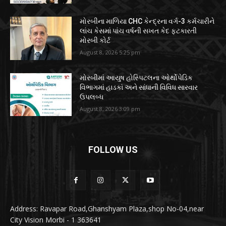
મોરબીના માળિયા CHC કેન્દ્રના વર્ગ-3 કર્મચારીને
લાંચ કેસમાં પાંચ વર્ષની સખત કેદ ફટકારતી
મોરબી કોર્ટ
August 8, 2026 5:25 pm
મોરબીમાં આયુષ હોસ્પિટલના ઓર્થોપેડિક
વિભાગમાં હાડકાં અને સાંધાની વિવિધ સારવાર
ઉપલબ્ધ
August 8, 2026 3:09 pm
FOLLOW US
Address: Ravapar Road,Ghanshyam Plaza,shop No-04,near
City Vision Morbi - 1 363641