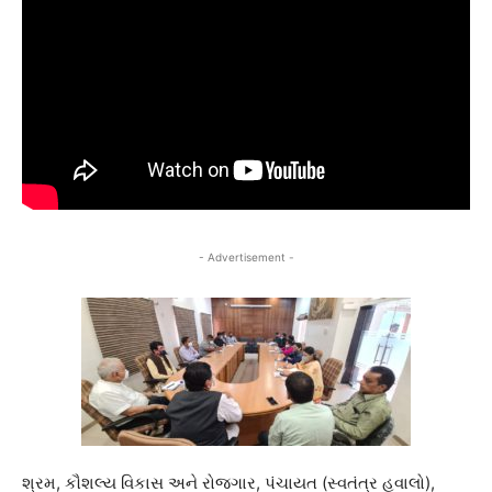
- Advertisement -
શ્રમ, કૌશલ્ય વિકાસ અને રોજગાર, પંચાયત (સ્વતંત્ર હવાલો),