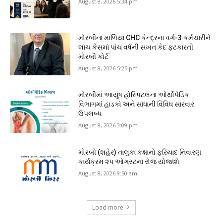
August 8, 2026 5:34 pm
મોરબીના માળિયા CHC કેન્દ્રના વર્ગ-3 કર્મચારીને
લાંચ કેસમાં પાંચ વર્ષની સખત કેદ ફટકારતી
મોરબી કોર્ટ
August 8, 2026 5:25 pm
મોરબીમાં આયુષ હોસ્પિટલના ઓર્થોપેડિક
વિભાગમાં હાડકાં અને સાંધાની વિવિધ સારવાર
ઉપલબ્ધ
August 8, 2026 3:09 pm
મોરબી (શહેર) તાલુકા કક્ષાનો ફરિયાદ નિવારણ
કાર્યક્રમ ૨૫ ઓગસ્ટના રોજ યોજાશે
August 8, 2026 9:50 am
Load more