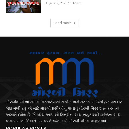
August 9, 2026 10:32 am
Load more
મોરબીવાસીઓ તમામ વિસ્તારોમની સચોટ અને તટસ્થ માહિતી હર પળ ઘરે
બેઠા મળી રહે એ માટે મોરબીવાસીઓનું પોતાનું મોરબી મિરર શરૂ કરવાનો
અમારો ધ્યેય છે જે ધ્યેય આપ સૌ મિત્રોના સાથ સહકારથી શ્રેષ્ઠતા સાથે
કામયાબીના શિખરો સર કરશે જેના માટે મોરબી ગૌરવ અનુભવશે.
POPULAR POSTS