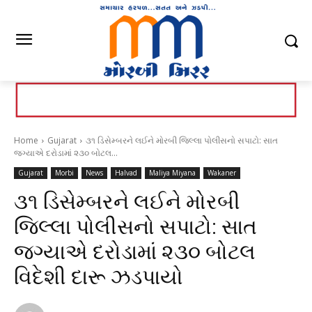
Home
Gujarat
૩૧ ડિસેમ્બરને લઈને મોરબી જિલ્લા પોલીસનો સપાટો: સાત
જગ્યાએ દરોડામાં ૨૩૦ બોટલ...
Gujarat
Morbi
News
Halvad
Maliya Miyana
Wakaner
૩૧ ડિસેમ્બરને લઈને મોરબી
જિલ્લા પોલીસનો સપાટો: સાત
જગ્યાએ દરોડામાં ૨૩૦ બોટલ
વિદેશી દારૂ ઝડપાયો