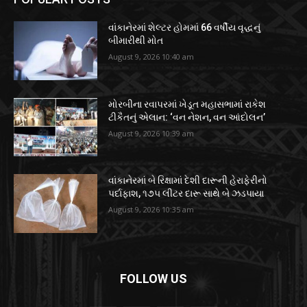
વાંકાનેરમાં શેલ્ટર હોમમાં 66 વર્ષીય વૃદ્ધનું
બીમારીથી મોત
August 9, 2026 10:40 am
મોરબીના રવાપરમાં ખેડૂત મહાસભામાં રાકેશ
ટીકૈતનું એલાન: ‘વન નેશન, વન આંદોલન’
August 9, 2026 10:39 am
વાંકાનેરમાં બે રિક્ષામાં દેશી દારૂની હેરાફેરીનો
પર્દાફાશ, ૧૭૫ લીટર દારૂ સાથે બે ઝડપાયા
August 9, 2026 10:35 am
FOLLOW US