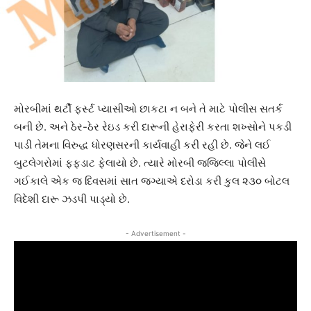
મોરબીમાં થર્ટી ફર્સ્ટ પ્યાસીઓ છાકટા ન બને તે માટે પોલીસ સતર્ક
બની છે. અને ઠેર-ઠેર રેઇડ કરી દારૂની હેરાફેરી કરતા શખ્સોને પકડી
પાડી તેમના વિરુદ્ધ ધોરણસરની કાર્યવાહી કરી રહી છે. જેને લઈ
બુટલેગરોમાં ફફડાટ ફેલાયો છે. ત્યારે મોરબી જજિલ્લા પોલીસે
ગઈકાલે એક જ દિવસમાં સાત જગ્યાએ દરોડા કરી કુલ ૨૩૦ બોટલ
વિદેશી દારૂ ઝડપી પાડ્યો છે.
- Advertisement -