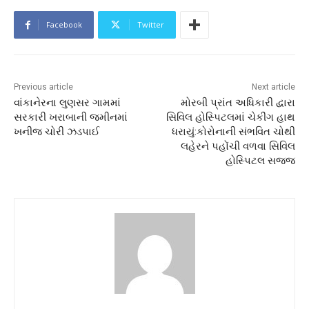
Facebook
Twitter
Previous article
Next article
વાંકાનેરના લુણસર ગામમાં
મોરબી પ્રાંત અધિકારી દ્વારા
સરકારી ખરાબાની જમીનમાં
સિવિલ હોસ્પિટલમાં ચેકીંગ હાથ
ખનીજ ચોરી ઝડપાઈ
ધરાયું:કોરોનાની સંભવિત ચોથી
લહેરને પહોંચી વળવા સિવિલ
હોસ્પિટલ સજ્જ