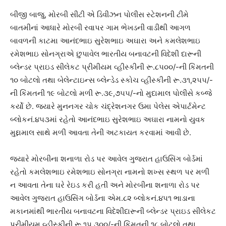
બીજી બાજુ, મોરબી સીટી એ ડિવીઝન પોલીસ સ્ટેશનની ટીમે
બાતમીનાં આધારે મોરબી રવાપર ગામ ભેખડની વાડીથી આગળ
બાવળની કાટમા આનંદભાઇ સુરેશભાઇ અઘારા અને કમલેશભાઇ
રમેશભાઇ સોનગ્રાએ છુપાવેલ ભારતીય બનાવટની વિદેશી દારૂની
બ્લેન્ડર પ્રાઇડ સીલેકટ પ્રીમીયમ વ્હીસ્કીની રૂ.૮૫૦૦/-ની કિંમતની
૧૦ બોટલો તથા બેલેન્ટાઇન્સ બ્લેન્ડેડ સ્કોચ વ્હીસ્કીની રૂ.૩૧,૨૫૫/-
ની કિંમતની ૧૯ બોટલો મળી રૂ.૩૯,૭૫૫/-નો મુદામાલ પોલીસે કબ્જે
કર્યો છે. જયારે મુનનગર ચોક ચંદ્રેશનગર ઉમા પેલેસ એપાર્ટમેન્ટ
બ્લોકનં.૪૫૩માં રહેતો આનંદભાઇ સુરેશભાઇ અઘારા નામનો યુવક
મુદ્દામાલ સાથે મળી આવતા તેની અટકાયત કરવામાં આવી છે.
જયારે મોરબીના શનાળા રોડ પર આવેલ ગુજરાત હાઉસિંગ બોર્ડમાં
રહેતો કમલેશભાઇ રમેશભાઇ સોનગ્રા નામનો શખ્સ સ્થળ પર મળી
ન આવતા તેના ઘરે રેઇડ કરી હતી અને મોરબીના શનાળા રોડ પર
આવેલ ગુજરાત હાઉસિંગ બોર્ડના એમ.૮૨ બ્લોકનં.૪૫૧ ભાડાના
મકાનમાંથી ભારતીય બનાવટના વિદેશીદારૂની બ્લેન્ડર પ્રાઇડ સીલેકટ
પ્રીમીયમ વ્હીસ્કીની રૂ.૧૫,૩૦૦/-ની કિંમતની ૧૮ બોટલો તથા