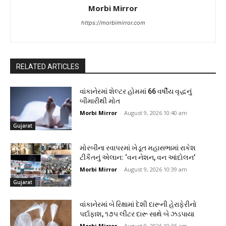
Morbi Mirror
https://morbimirror.com
RELATED ARTICLES
વાંકાનેરમાં શેલ્ટર હોમમાં 66 વર્ષીય વૃદ્ધનું
બીમારીથી મોત
Morbi Mirror
-
August 9, 2026 10:40 am
Gujarat
મોરબીના રવાપરમાં ખેડૂત મહાસભામાં રાકેશ
ટીકૈતનું એલાન: ‘વન નેશન, વન આંદોલન’
Morbi Mirror
-
August 9, 2026 10:39 am
Gujarat
વાંકાનેરમાં બે રિક્ષામાં દેશી દારૂની હેરાફેરીનો
પર્દાફાશ, ૧૭૫ લીટર દારૂ સાથે બે ઝડપાયા
Morbi Mirror
-
August 9, 2026 10:35 am