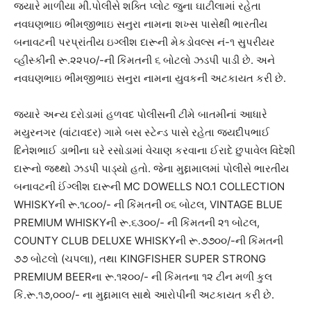
જયારે માળીયા મીં.પોલીસે શક્તિ પ્લોટ જુના ઘાટીલામાં રહેતા
નવઘણભાઇ ભીમજીભાઇ સનુરા નામના શખ્સ પાસેથી ભારતીય
બનાવટની પરપ્રાંતીય ઇગ્લીશ દારૂની મેકડોવલ્સ નં-૧ સુપરીયર
વ્હીસ્કીની રૂ.૨૨૫૦/-ની કિંમતની ૬ બોટલો ઝડપી પાડી છે. અને
નવઘણભાઇ ભીમજીભાઇ સનુરા નામના યુવકની અટકાયત કરી છે.
જયારે અન્ય દરોડામાં હળવદ પોલીસની ટીમે બાતમીનાં આધારે
મયુરનગર (વાંટાવદર) ગામે બસ સ્ટેન્ડ પાસે રહેતા જયદીપભાઈ
દિનેશભાઈ ડાભીના ઘરે રસોડામાં વેચાણ કરવાના ઈરાદે છુપાવેલ વિદેશી
દારૂનો જથ્થો ઝડપી પાડ્યો હતો. જેના મુદ્દામાલમાં પોલીસે ભારતીય
બનાવટની ઈંગ્લીશ દારૂની MC DOWELLS NO.1 COLLECTION
WHISKYની રૂ.૧૮૦૦/- ની કિંમતની ૦૬ બોટલ, VINTAGE BLUE
PREMIUM WHISKYની રૂ.૬૩૦૦/- ની કિંમતની ૨૧ બોટલ,
COUNTY CLUB DELUXE WHISKYની રૂ.૭૭૦૦/-ની કિંમતની
૭૭ બોટલો (ચપલા), તથા KINGFISHER SUPER STRONG
PREMIUM BEERના રૂ.૧૨૦૦/- ની કિંમતના ૧૨ ટીન મળી કુલ
કિં.રૂ.૧૭,૦૦૦/- ના મુદ્દામાલ સાથે આરોપીની અટકાયત કરી છે.