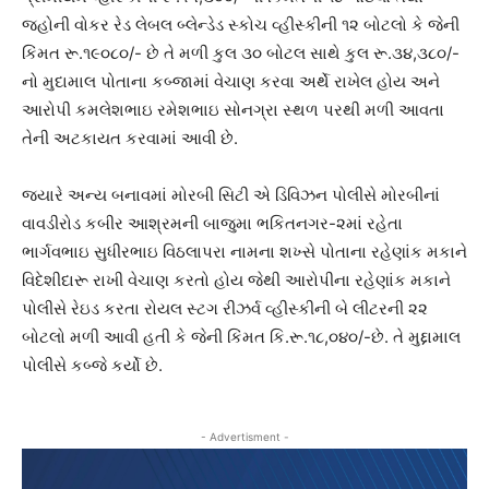
જહોની વોકર રેડ લેબલ બ્લેન્ડેડ સ્કોચ વ્હીસ્કીની ૧૨ બોટલો કે જેની
કિંમત રૂ.૧૯૦૮૦/- છે તે મળી કુલ ૩૦ બોટલ સાથે કુલ રૂ.૩૪,૩૮૦/-
નો મુદામાલ પોતાના કબ્જામાં વેચાણ કરવા અર્થે રાખેલ હોય અને
આરોપી કમલેશભાઇ રમેશભાઇ સોનગ્રા સ્થળ પરથી મળી આવતા
તેની અટકાયત કરવામાં આવી છે.
જયારે અન્ય બનાવમાં મોરબી સિટી એ ડિવિઝન પોલીસે મોરબીનાં
વાવડીરોડ કબીર આશ્રમની બાજુમા ભકિતનગર-૨માં રહેતા
ભાર્ગવભાઇ સુધીરભાઇ વિઠલાપરા નામના શખ્સે પોતાના રહેણાંક મકાને
વિદેશીદારૂ રાખી વેચાણ કરતો હોય જેથી આરોપીના રહેણાંક મકાને
પોલીસે રેઇડ કરતા રોયલ સ્ટગ રીઝર્વ વ્હીસ્કીની બે લીટરની ૨૨
બોટલો મળી આવી હતી કે જેની કિંમત કિ.રૂ.૧૮,૦૪૦/-છે. તે મુદ્દામાલ
પોલીસે કબ્જે કર્યો છે.
- Advertisment -