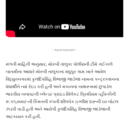
- Advertisement -
મળતી માહિતી અનુસાર, મોરબી તાલુકા પોલીસની ટીમે ગઈકાલે
બાતમીના આધારે મોરબી તાલુકાના મધુપુર ગામ ખાતે આવેલ
વિદ્યુતનગરમાં કુલદિપસિંહ વિભાજી જાડેજા નામના કન્ટ્રકશનના
ધંધાર્થીને ત્યાં રેઇડ કરી હતી અને મકાનના બાથરૂમમાં છુપાડેલ
ભારતીય બનાવટની બ્લેન્ડર પ્રાઇડ સિલેકટ પ્રિમીયમ વ્હીસ્કીની
રૂ.૫૧,૦૦૦/-ની કિંમતની કંપની શીલપેક ઇગ્લીશ દારૂની ૬૦ બોટલ
ઝડપી પાડી હતી અને આરોપી કુલદિપસિંહ વિભાજી જાડેજાની
અટકાયત કરી હતી.