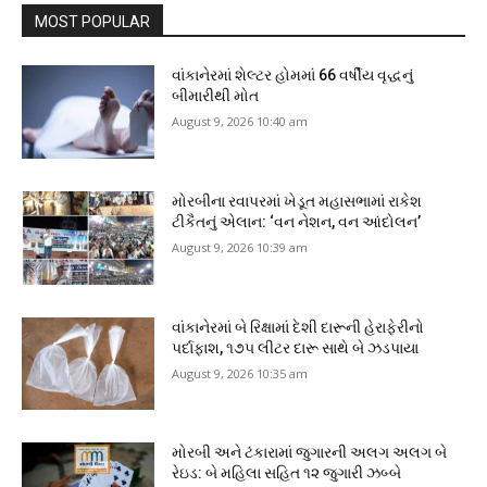
MOST POPULAR
વાંકાનેરમાં શેલ્ટર હોમમાં 66 વર્ષીય વૃદ્ધનું
બીમારીથી મોત
August 9, 2026 10:40 am
મોરબીના રવાપરમાં ખેડૂત મહાસભામાં રાકેશ
ટીકૈતનું એલાન: ‘વન નેશન, વન આંદોલન’
August 9, 2026 10:39 am
વાંકાનેરમાં બે રિક્ષામાં દેશી દારૂની હેરાફેરીનો
પર્દાફાશ, ૧૭૫ લીટર દારૂ સાથે બે ઝડપાયા
August 9, 2026 10:35 am
મોરબી અને ટંકારામાં જુગારની અલગ અલગ બે
રેઇડ: બે મહિલા સહિત ૧૨ જુગારી ઝબ્બે