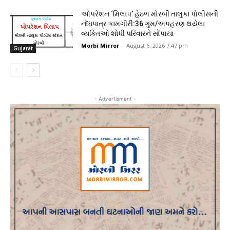
ઓપરેશન ‘મિલાપ’ હેઠળ મોરબી તાલુકા પોલીસની
નોંધપાત્ર કામગીરી:36 ગુમ/અપહરણ થયેલા
વ્યક્તિઓ શોધી પરિવારને સોંપાયા
Morbi Mirror
-
August 6, 2026 7:47 pm
Gujarat
- Advertisment -