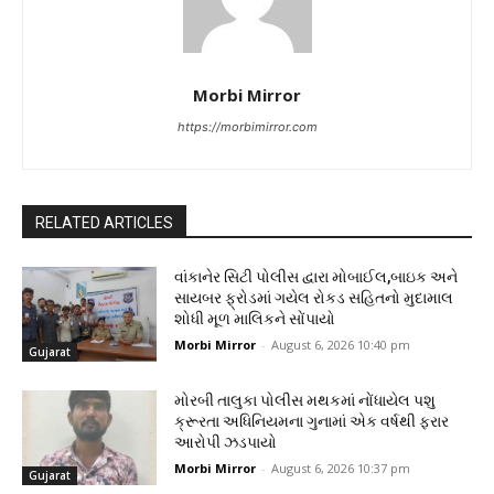
Morbi Mirror
https://morbimirror.com
RELATED ARTICLES
વાંકાનેર સિટી પોલીસ દ્વારા મોબાઈલ,બાઇક અને
સાયબર ફ્રોડમાં ગયેલ રોકડ સહિતનો મુદામાલ
શોધી મૂળ માલિકને સોંપાયો
Morbi Mirror
-
August 6, 2026 10:40 pm
Gujarat
મોરબી તાલુકા પોલીસ મથકમાં નોંધાયેલ પશુ
ક્રૂરતા અધિનિયમના ગુનામાં એક વર્ષથી ફરાર
આરોપી ઝડપાયો
Morbi Mirror
-
August 6, 2026 10:37 pm
Gujarat