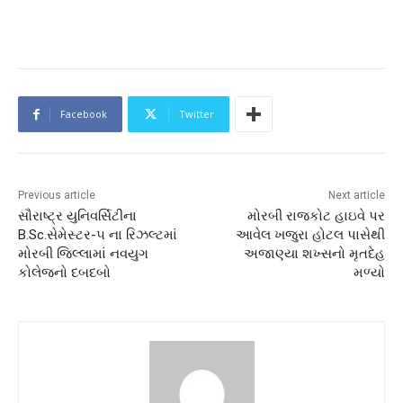
Facebook
Twitter
Previous article
Next article
સૌરાષ્ટ્ર યુનિવર્સિટીના
મોરબી રાજકોટ હાઇવે પર
B.Sc.સેમેસ્ટર-૫ ના રિઝલ્ટમાં
આવેલ ખજુરા હોટલ પાસેથી
મોરબી જિલ્લામાં નવયુગ
અજાણ્યા શખ્સનો મૃતદેહ
કોલેજનો દબદબો
મળ્યો