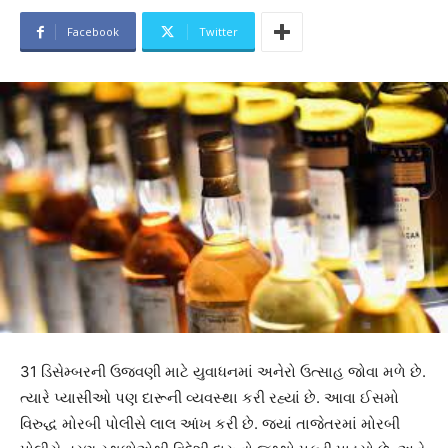
Facebook
Twitter
31 ડિસેમ્બરની ઉજવણી માટે યુવાધનમાં અનેરો ઉત્સાહ જોવા મળે છે.
ત્યારે પ્યાસીઓ પણ દારૂની વ્યવસ્થા કરી રહ્યાં છે. આવા ઈસમો
વિરુદ્ધ મોરબી પોલીસે લાલ આંખ કરી છે. જ્યાં તાજેતરમાં મોરબી