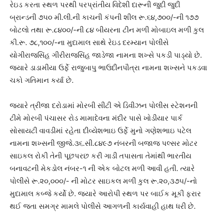
રેઇડ કરતા સ્થળ પરથી પરપ્રાંતીય વિદેશી દારૂની જુદી જુદી
બ્રાન્ડની ૭૫૦ મી.લી.ની કાચની કંપની શીલ રૂ.૬૪,૭૦૦/-ની ૧૭૭
બોટલો તથા રૂ.૮૪૦૦/-ની ૮૪ બીયરના ટીન મળી મોબાઇલ મળી કુલ
કી.રૂ. ૭૮,૧૦૦/-ના મુદામાલ સાથે રેઇડ દરમ્યાન પોલીસે
યોગીરાજસિંહ ગીરીરાજસિંહ જાડેજા નામના શખ્સે પકડી પાડ્યો છે.
જયારે ડાડામીયા ઉર્ફે રાજુબાપુ ભાઉદીનપૌત્રા નામના શખ્સને પકડવા
ચકો ગતિમાન કર્યા છે.
જયારે ત્રીજા દરોડામાં મોરબી સીટી એ ડિવીઝન પોલીસ સ્ટેશનની
ટીમે મોરબી પંચાસર રોડ મામાદેવના મંદીર પાસે ખોડીયાર પાર્ક
સોસાયટી વાવડીમાં રહેતા દીવ્યેશભાઇ ઉર્ફે મુનો ગણેશભાઇ પટેલ
નામના શખ્સની જીજે.૩૬.સી.૮૪૯૭ નંબરની બજાજ પલ્સર મોટર
સાઇકલ રોકી તેની પૂછપરછ કરી ગાડી તપાસતા તેમાંથી ભારતીય
બનાવટની મેકડોલ નંબર-૧ ની એક બોટલ મળી આવી હતી. ત્યારે
પોલીસે રૂ.૨૦,૦૦૦/- ની મોટર સાઇકલ મળી કુલ રૂ.૨૦,૩૭૫/-નો
મુદામાલ કબ્જે કર્યો છે. જયારે આરોપી સ્થળ પર બાઈક મૂકી ફરાર
થઈ જતા સમગ્ર મામલે પોલીસે આગળની કાર્યવાહી હાથ ધરી છે.