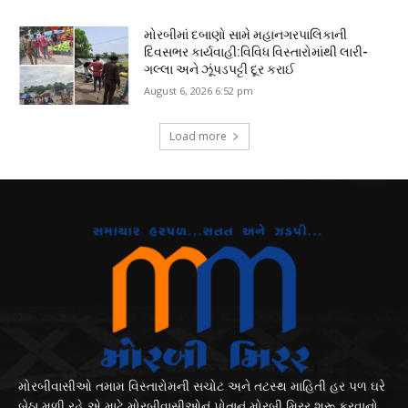
મોરબીમાં દબાણો સામે મહાનગરપાલિકાની
દિવસભર કાર્યવાહી:વિવિધ વિસ્તારોમાંથી લારી-
ગલ્લા અને ઝૂંપડપટ્ટી દૂર કરાઈ
August 6, 2026 6:52 pm
Load more
મોરબીવાસીઓ તમામ વિસ્તારોમની સચોટ અને તટસ્થ માહિતી હર પળ ઘરે
બેઠા મળી રહે એ માટે મોરબીવાસીઓનું પોતાનું મોરબી મિરર શરૂ કરવાનો