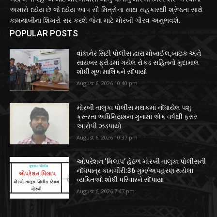
અમારો ધ્યેય છે જે ધ્યેય આપ સૌ મિત્રોના સાથ સહકારથી શ્રેષ્ઠતા સાથે
કામયાબીના શિખરો સર કરશે જેના માટે મોરબી ગૌરવ અનુભવશે.
POPULAR POSTS
વાંકાનેર સિટી પોલીસ દ્વારા મોબાઈલ,બાઇક અને
સાયબર ફ્રોડમાં ગયેલ રોકડ સહિતનો મુદામાલ
શોધી મૂળ માલિકને સોંપાયો
August 6, 2026 10:40 pm
મોરબી તાલુકા પોલીસ મથકમાં નોંધાયેલ પશુ
ક્રૂરતા અધિનિયમના ગુનામાં એક વર્ષથી ફરાર
આરોપી ઝડપાયો
August 6, 2026 10:37 pm
ઓપરેશન ‘મિલાપ’ હેઠળ મોરબી તાલુકા પોલીસની
નોંધપાત્ર કામગીરી:36 ગુમ/અપહરણ થયેલા
વ્યક્તિઓ શોધી પરિવારને સોંપાયા
August 6, 2026 7:47 pm