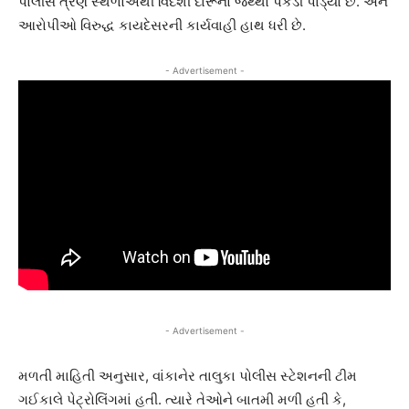
પોલીસે ત્રણ સ્થળોએથી વિદેશી દારૂનો જથ્થો પકડી પાડ્યો છે. અને
આરોપીઓ વિરુદ્ધ કાયદેસરની કાર્યવાહી હાથ ધરી છે.
- Advertisement -
- Advertisement -
મળતી માહિતી અનુસાર, વાંકાનેર તાલુકા પોલીસ સ્ટેશનની ટીમ
ગઈકાલે પેટ્રોલિંગમાં હતી. ત્યારે તેઓને બાતમી મળી હતી કે,