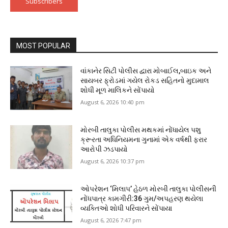
Subscribers
MOST POPULAR
વાંકાનેર સિટી પોલીસ દ્વારા મોબાઈલ,બાઇક અને
સાયબર ફ્રોડમાં ગયેલ રોકડ સહિતનો મુદામાલ
શોધી મૂળ માલિકને સોંપાયો
August 6, 2026 10:40 pm
મોરબી તાલુકા પોલીસ મથકમાં નોંધાયેલ પશુ
ક્રૂરતા અધિનિયમના ગુનામાં એક વર્ષથી ફરાર
આરોપી ઝડપાયો
August 6, 2026 10:37 pm
ઓપરેશન ‘મિલાપ’ હેઠળ મોરબી તાલુકા પોલીસની
નોંધપાત્ર કામગીરી:36 ગુમ/અપહરણ થયેલા
વ્યક્તિઓ શોધી પરિવારને સોંપાયા
August 6, 2026 7:47 pm