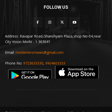
FOLLOW US
Address: Ravapar Road,Ghanshyam Plaza,shop No-04,near
City Vision Morbi - 1 363641
Email:
morbimirrornews@gmail.com
Phone No:
9723633330
,
9904603333