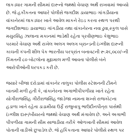
લાકડધાર ગામની સીમમાં દારૂનો જથ્થો વેચાણ અર્થે રાખવામાં આવ્યો
છે. જે હકીકતના આધારે પોલીસે જગદીશ ડાયાભાઇ ગાંગડીયાના
વાંકાનેરમાં લાકડધાર ખાતે આવેલ માકને રેઇડ કરતા સ્થળ પરથી
જગદીશભાઇ ડાયાભાઇ ગાંગડીયા તથા વાંકાનેરના નવા ઢુવા,સ્કુલ પાસે
મયુરસિંહ ઝાલાના મકાનમાં ભાડેથી રહેતા પ્રવીણભાઇ કેશુભાઇ
પરમારે વેચાણ અર્થે રાખેલ અલગ અલગ બ્રાન્ડની ઇંગ્લીશ દારૂની
કાચની કંપની શીલ પેક ભારતીય પરપ્રાંત બનાવટની રૂ.૨૬,૦૮૦/-ની
કિંમતની ૮૦ બોટલોના મુદ્દામાલ મળી આવતા પોલીસે બંને
આરોપીઓની ધરપકડ કરી છે.
જયારે બીજા દરોડામાં વાંકાનેર તાલુકા પોલીસ સ્ટેશનની ટીમને
બાતમી મળી હતી કે, વાંકાનેરના અગાભીપીપળીયા ખાતે રહેતા
યોગીરાજસિંહ ગીરીરાજસિંહ જાડેજા નામના શખ્સે રાજકોટના
હડાળા ખાતે રહેતા ડાડામીયા ઉર્ફે રાજુબાપુ ભાઉદીનપૌત્રા પાસેથી
ઇંગ્લીશ દારૂ/બીયરનો જથ્થો વેચાણ અર્થે મંગાવેલ છે. અને અગાભી
પીપળીયા ગામની સીમ સાજડીયા તરીકે ઓળખાતી સીમમાં આવેલ
પોતાની વાડીએ છુપાડેલ છે. જે હકિકતાના આધારે પોલીસે સ્થળ પર