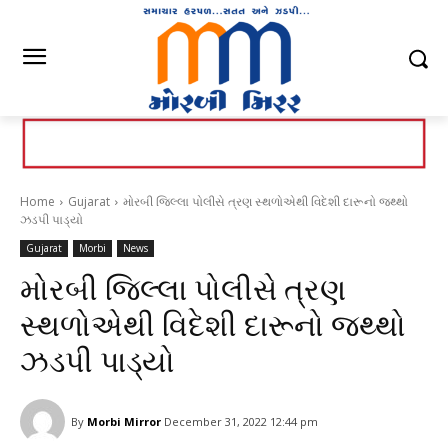
Home
Gujarat
મોરબી જિલ્લા પોલીસે ત્રણ સ્થળોએથી વિદેશી દારૂનો જથ્થો
ઝડપી પાડ્યો
Gujarat
Morbi
News
મોરબી જિલ્લા પોલીસે ત્રણ
સ્થળોએથી વિદેશી દારૂનો જથ્થો
ઝડપી પાડ્યો
By
Morbi Mirror
December 31, 2022 12:44 pm