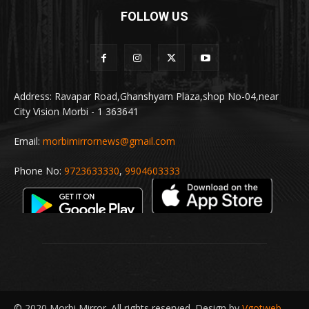
FOLLOW US
Address: Ravapar Road,Ghanshyam Plaza,shop No-04,near
City Vision Morbi - 1 363641
Email:
morbimirrornews@gmail.com
Phone No:
9723633330
,
9904603333
© 2020 Morbi Mirror. All rights reserved. Design by
Vgotweb