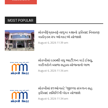
MOST POPULAR
મોરબી(ગ્રામ્ય) તાલુકા કક્ષાનો ફરિયાદ નિવારણ
કાર્યક્રમ ૨૫ ઓગસ્ટએ યોજાશે
August 6, 2026 11:39 am
મોરબીમાં ૬૦૦થી વધુ આર્ટીઝન કાર્ડ ઈશ્યુ,
કારીગરોને વ્યાજ સહાય યોજનાનો લાભ
August 6, 2026 11:36 am
મોરબીમાં ૨૧ઓગસ્ટે ‘જીલ્લા સંકલન સહ
ફરિયાદ સમિતિ’ની બેઠક યોજાશે
August 6, 2026 11:34 am