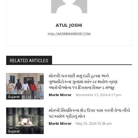
ATUL JOSHI
http://MORBIMIRROR.COM
RELATED ARTICLES
મોરબી:ચકચારી મમુ દાઢી હત્યા અને
ગુજસીટોકના ગુનામાં સરેન્ડર થયેલ ત્રણ
આરોપીઓના ૧૫ દિવસના રિમાન્ડ મંજૂર
Morbi Mirror
-
November 27, 2024 4:17 pm
Gujarat
મોરબી સિરામિકના શેડ ઉપર કામ કરતી વેળા નીચે
પટકાયેલ પ્રૌઢનું મોત
Morbi Mirror
-
May 29, 2024 10:38 am
Gujarat