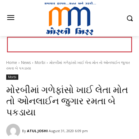
Home
News
Morbi
મોરબીમાં ગળેફાંસો ખાઈ લેતા મોત તો ઓનલાઈન જુગાર
રમતા બે પકડાયા
Morbi
મોરબીમાં ગળેફાંસો ખાઈ લેતા મોત
તો ઓનલાઈન જુગાર રમતા બે
પકડાયા
By
ATUL JOSHI
August 31, 2020 6:09 pm