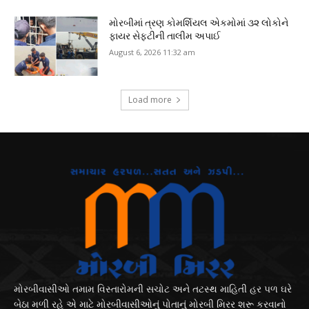
મોરબીમાં ત્રણ કોમર્શિયલ એકમોમાં ૩૨ લોકોને
ફાયર સેફ્ટીની તાલીમ અપાઈ
August 6, 2026 11:32 am
Load more
મોરબીવાસીઓ તમામ વિસ્તારોમની સચોટ અને તટસ્થ માહિતી હર પળ ઘરે
બેઠા મળી રહે એ માટે મોરબીવાસીઓનું પોતાનું મોરબી મિરર શરૂ કરવાનો