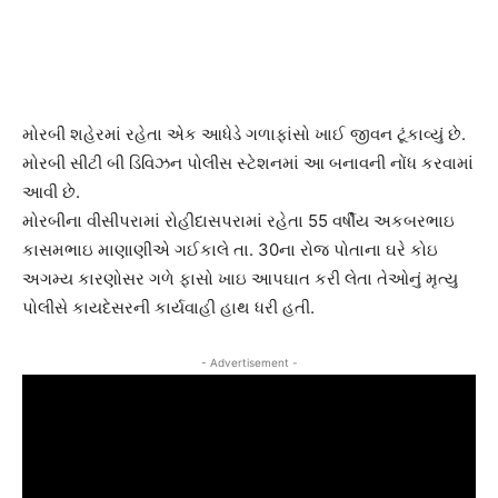
મોરબી શહેરમાં રહેતા એક આધેડે ગળાફાંસો ખાઈ જીવન ટૂંકાવ્યું છે.
મોરબી સીટી બી ડિવિઝન પોલીસ સ્ટેશનમાં આ બનાવની નોંધ કરવામાં
આવી છે.
મોરબીના વીસીપરામાં રોહીદાસપરામાં રહેતા 55 વર્ષીય અકબરભાઇ
કાસમભાઇ માણાણીએ ગઈકાલે તા. 30ના રોજ પોતાના ઘરે કોઇ
અગમ્ય કારણોસર ગળે ફાસો ખાઇ આપઘાત કરી લેતા તેઓનું મૃત્યુ
પોલીસે કાયદેસરની કાર્યવાહી હાથ ધરી હતી.
- Advertisement -