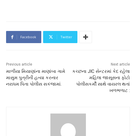
Facebook
Twitter
Previous article
Next article
માળીયા મિયાણાંના માણાંબા ગામે
કચ્છના JIC સેન્ટરમાં કેદ રહેલા
માસુમ પુત્રીની હત્યા કરનાર
મહિલા જાસૂસના ફોટો
નરાધમ પિતા પોલીસ સકંજામાં.
પોલીસકર્મી સાથે વાયરલ થતાં
ખળભળાટ :