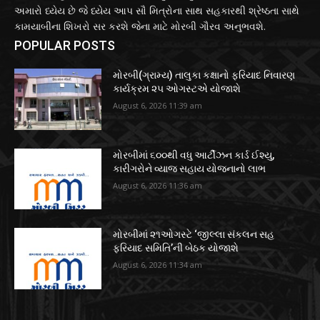
અમારો ધ્યેય છે જે ધ્યેય આપ સૌ મિત્રોના સાથ સહકારથી શ્રેષ્ઠતા સાથે
કામયાબીના શિખરો સર કરશે જેના માટે મોરબી ગૌરવ અનુભવશે.
POPULAR POSTS
મોરબી(ગ્રામ્ય) તાલુકા કક્ષાનો ફરિયાદ નિવારણ
કાર્યક્રમ ૨૫ ઓગસ્ટએ યોજાશે
August 6, 2026 11:39 am
મોરબીમાં ૬૦૦થી વધુ આર્ટીઝન કાર્ડ ઈશ્યુ,
કારીગરોને વ્યાજ સહાય યોજનાનો લાભ
August 6, 2026 11:36 am
મોરબીમાં ૨૧ઓગસ્ટે ‘જીલ્લા સંકલન સહ
ફરિયાદ સમિતિ’ની બેઠક યોજાશે
August 6, 2026 11:34 am