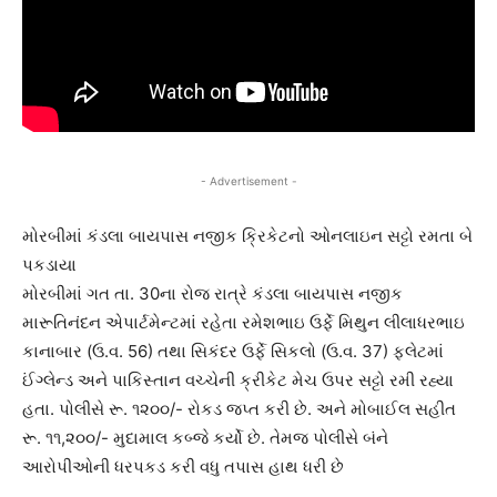
- Advertisement -
મોરબીમાં કંડલા બાયપાસ નજીક ક્રિકેટનો ઓનલાઇન સટ્ટો રમતા બે
પકડાયા
મોરબીમાં ગત તા. 30ના રોજ રાત્રે કંડલા બાયપાસ નજીક
મારૂતિનંદન એપાર્ટમેન્ટમાં રહેતા રમેશભાઇ ઉર્ફે મિથુન લીલાધરભાઇ
કાનાબાર (ઉ.વ. 56) તથા સિકંદર ઉર્ફે સિકલો (ઉ.વ. 37) ફ્લેટમાં
ઈંગ્લેન્ડ અને પાકિસ્તાન વચ્ચેની ક્રીકેટ મેચ ઉપર સટ્ટો રમી રહ્યા
હતા. પોલીસે રૂ. ૧૨૦૦/- રોકડ જપ્ત કરી છે. અને મોબાઈલ સહીત
રૂ. ૧૧,૨૦૦/- મુદામાલ કબ્જે કર્યો છે. તેમજ પોલીસે બંને
આરોપીઓની ધરપકડ કરી વધુ તપાસ હાથ ધરી છે