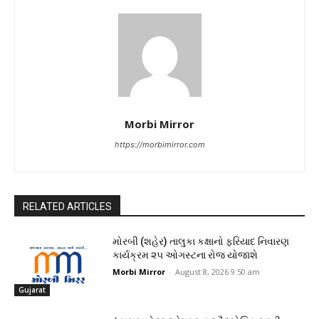
Morbi Mirror
https://morbimirror.com
RELATED ARTICLES
મોરબી (શહેર) તાલુકા કક્ષાનો ફરિયાદ નિવારણ
કાર્યક્રમ ૨૫ ઓગસ્ટના રોજ યોજાશે
Morbi Mirror
-
August 8, 2026 9:50 am
Gujarat