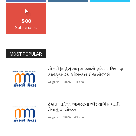
500
Subscribers
MOST POPULAR
મોરબી (શહેર) તાલુકા કક્ષાનો ફરિયાદ નિવારણ
કાર્યક્રમ ૨૫ ઓગસ્ટના રોજ યોજાશે
August 8, 2026 9:50 am
ટંકારા ખાતે ૧૧ ઓગસ્ટના ઔદ્યોગિક ભરતી
મેળાનું આયોજન
August 8, 2026 9:49 am