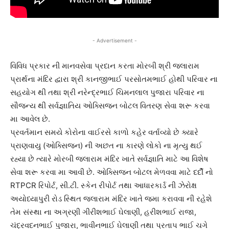
- Advertisement -
વિવિધ પ્રકાર ની માનવસેવા પ્રદાન કરતા મોરબી શ્રી જલારામ
પ્રાર્થના મંદિર દ્વારા શ્રી કાનજીભાઈ પરસોતમભાઈ હોથી પરિવાર ના
સહયોગ થી તથા શ્રી નરેન્દ્રભાઈ ચિમનલાલ પુજારા પરિવાર ના
સૌજન્ય થી સર્વજ્ઞાતિય ઓક્સિજન બોટલ વિતરણ સેવા શરૂ કરવા
મા આવેલ છે.
પ્રવર્તમાન સમયે કોરોના વાઈરસે કાળો કહેર વર્તાવ્યો છે ક્યારે
પ્રાણવાયુ (ઓક્સિજન) ની અછત ના કારણે લોકો ના મૃત્યુ થઈ
રહ્યા છે ત્યારે મોરબી જલારામ મંદિર ખાતે સર્વજ્ઞાતિ માટે આ વિશેષ
સેવા શરૂ કરવા મા આવી છે. ઓક્સિજન બોટલ મેળવવા માટે દર્દી નો
RTPCR રિપોર્ટ, સી.ટી. સ્કેન રીપોર્ટ તથા આધારકાર્ડ ની ઝેરોક્ષ
અયોધ્યાપુરી રોડ સ્થિત જલારામ મંદિર ખાતે જમા કરાવવા ની રહેશે
તેમ સંસ્થા ના અગ્રણી ગીરીશભાઈ ઘેલાણી, હરીશભાઈ રાજા,
ચંદ્રવદનભાઈ પુજારા, ભાવીનભાઈ ઘેલાણી તથા પ્રતાપ ભાઈ ચગે