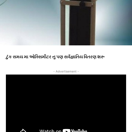
ટુંક સમય મા ઓક્સિમીટર નુ પણ સર્વજ્ઞાતિય વિતરણ શરૂ
- Advertisement -