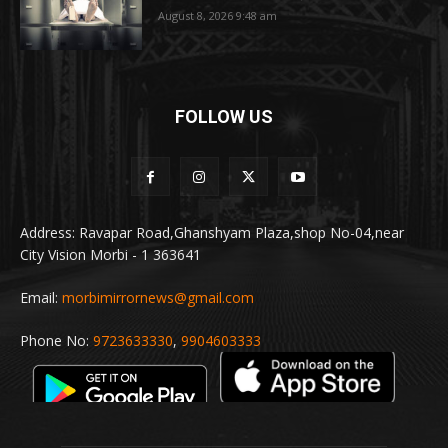
August 8, 2026 9:48 am
FOLLOW US
Address: Ravapar Road,Ghanshyam Plaza,shop No-04,near
City Vision Morbi - 1 363641
Email:
morbimirrornews@gmail.com
Phone No:
9723633330
,
9904603333