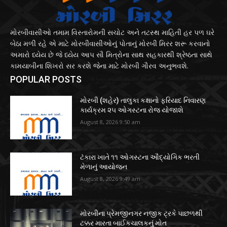
મોરબીવાસીઓ તમામ વિસ્તારોમની સચોટ અને તટસ્થ માહિતી હર પળ ઘરે
બેઠા મળી રહે એ માટે મોરબીવાસીઓનું પોતાનું મોરબી મિરર શરૂ કરવાનો
અમારો ધ્યેય છે જે ધ્યેય આપ સૌ મિત્રોના સાથ સહકારથી શ્રેષ્ઠતા સાથે
કામયાબીના શિખરો સર કરશે જેના માટે મોરબી ગૌરવ અનુભવશે.
POPULAR POSTS
મોરબી (શહેર) તાલુકા કક્ષાનો ફરિયાદ નિવારણ
કાર્યક્રમ ૨૫ ઓગસ્ટના રોજ યોજાશે
August 8, 2026 9:50 am
ટંકારા ખાતે ૧૧ ઓગસ્ટના ઔદ્યોગિક ભરતી
મેળાનું આયોજન
August 8, 2026 9:49 am
મોરબીના પ્રેમજીનગર નજીક ટ્રકે પાછળથી
ટક્કર મારતા બાઈકચાલકનું મોત