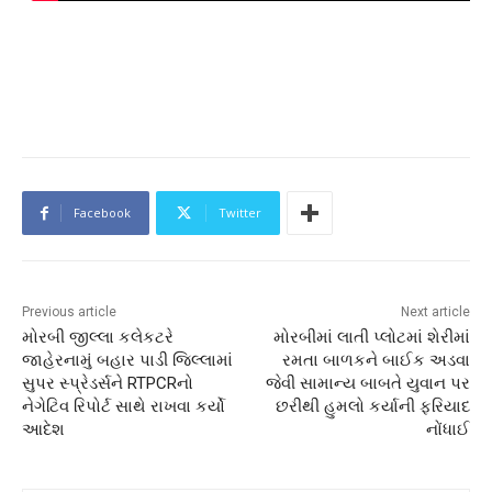
Facebook
Twitter
Previous article
Next article
મોરબી જીલ્લા કલેકટરે
મોરબીમાં લાતી પ્લોટમાં શેરીમાં
જાહેરનામું બહાર પાડી જિલ્લામાં
રમતા બાળકને બાઈક અડવા
સુપર સ્પ્રેડર્સને RTPCRનો
જેવી સામાન્ય બાબતે યુવાન પર
નેગેટિવ રિપોર્ટ સાથે રાખવા કર્યો
છરીથી હુમલો કર્યાની ફરિયાદ
આદેશ
નોંધાઈ