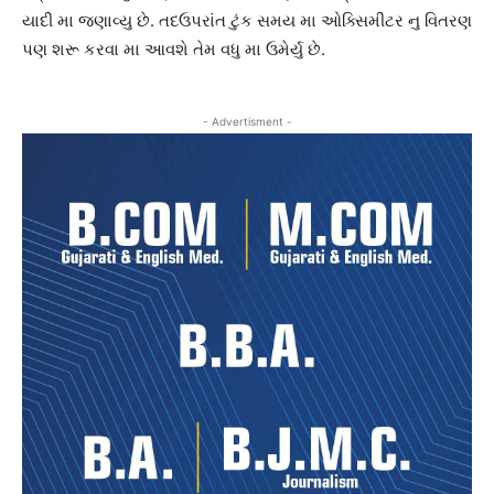
યાદી મા જણાવ્યુ છે. તદઉપરાંત ટુંક સમય મા ઓક્સિમીટર નુ વિતરણ
પણ શરૂ કરવા મા આવશે તેમ વધુ મા ઉમેર્યુ છે.
- Advertisment -