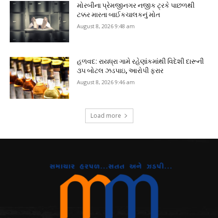
મોરબીના પ્રેમજીનગર નજીક ટ્રકે પાછળથી
ટક્કર મારતા બાઈકચાલકનું મોત
August 8, 2026 9:48 am
હળવદ: રાયધ્રા ગામે રહેણાંકમાંથી વિદેશી દારૂની
૩૫ બોટલ ઝડપાઇ, આરોપી ફરાર
August 8, 2026 9:46 am
Load more