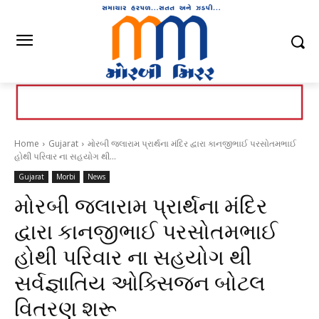
Home
Gujarat
મોરબી જલારામ પ્રાર્થના મંદિર દ્વારા કાનજીભાઈ પરસોતમભાઈ
હોથી પરિવાર ના સહયોગ થી...
Gujarat
Morbi
News
મોરબી જલારામ પ્રાર્થના મંદિર
દ્વારા કાનજીભાઈ પરસોતમભાઈ
હોથી પરિવાર ના સહયોગ થી
સર્વજ્ઞાતિય ઓક્સિજન બોટલ
વિતરણ શરૂ