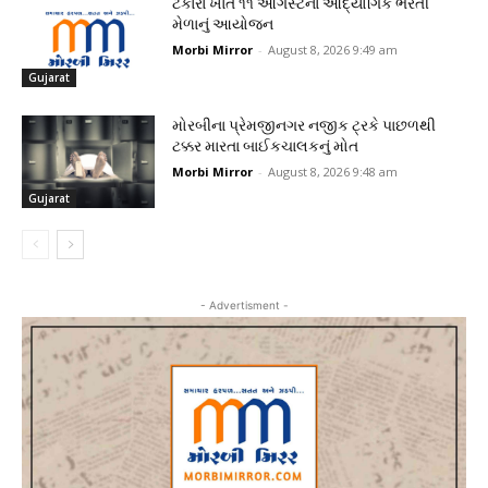
ટંકારા ખાતે ૧૧ ઓગસ્ટના ઔદ્યોગિક ભરતી
મેળાનું આયોજન
Morbi Mirror
-
August 8, 2026 9:49 am
Gujarat
મોરબીના પ્રેમજીનગર નજીક ટ્રકે પાછળથી
ટક્કર મારતા બાઈકચાલકનું મોત
Morbi Mirror
-
August 8, 2026 9:48 am
Gujarat
- Advertisment -