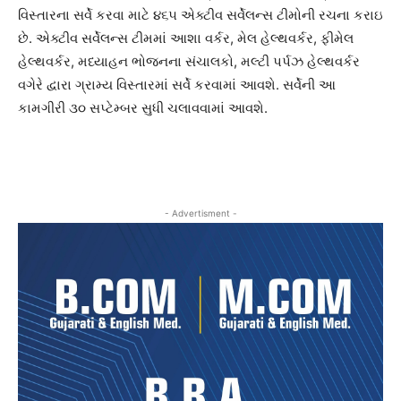
વિસ્તારના સર્વે કરવા માટે ૪૬૫ એક્ટીવ સર્વેલન્સ ટીમોની રચના કરાઇ
છે. એક્ટીવ સર્વેલન્સ ટીમમાં આશા વર્કર, મેલ હેલ્થવર્કર, ફીમેલ
હેલ્થવર્કર, મધ્યાહન ભોજનના સંચાલકો, મલ્ટી પર્પઝ હેલ્થવર્કર
વગેરે દ્વારા ગ્રામ્ય વિસ્તારમાં સર્વે કરવામાં આવશે. સર્વેની આ
કામગીરી ૩૦ સપ્ટેમ્બર સુધી ચલાવવામાં આવશે.
- Advertisment -