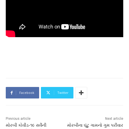
Facebook
Twitter
Previous article
Next article
મોરબી કોવીડ-૧૯ સર્વેની
મોરબીના ઘૂંટુ ગામનો ગુમ પરીવાર