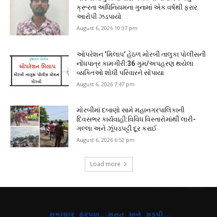
ક્રૂરતા અધિનિયમના ગુનામાં એક વર્ષથી ફરાર
આરોપી ઝડપાયો
August 6, 2026 10:37 pm
ઓપરેશન ‘મિલાપ’ હેઠળ મોરબી તાલુકા પોલીસની
નોંધપાત્ર કામગીરી:36 ગુમ/અપહરણ થયેલા
વ્યક્તિઓ શોધી પરિવારને સોંપાયા
August 6, 2026 7:47 pm
મોરબીમાં દબાણો સામે મહાનગરપાલિકાની
દિવસભર કાર્યવાહી:વિવિધ વિસ્તારોમાંથી લારી-
ગલ્લા અને ઝૂંપડપટ્ટી દૂર કરાઈ
August 6, 2026 6:52 pm
Load more