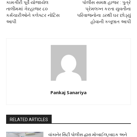
કામગીરી પૂર્વે યોજાયેલ
પોલીસ સમક્ષ હાજર : પુત્રે
તાલીમમાં ગેરહાજર ૮૦
પ્રેમલગ્ન કરતા યુવતીના
કર્મચારીઓને કલેક્ટર નોટિસ
પરિવાજનોના ડરથી ઘર છોડ્યું
આપી
હોવાની કબૂલાત આપી
Pankaj Sanariya
RELATED ARTICLES
વાંકાનેર સિટી પોલીસ દ્વારા મોબાઈલ,બાઇક અને