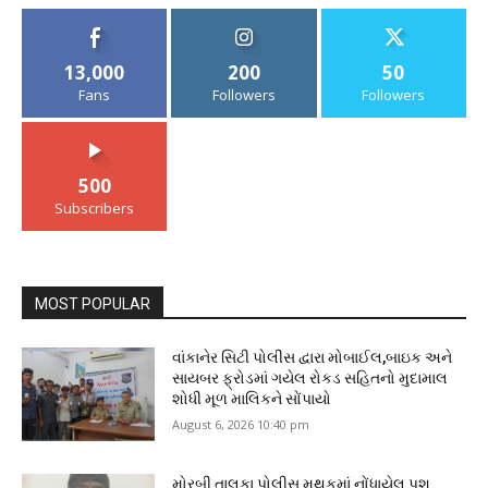
13,000
200
50
Fans
Followers
Followers
500
Subscribers
MOST POPULAR
વાંકાનેર સિટી પોલીસ દ્વારા મોબાઈલ,બાઇક અને
સાયબર ફ્રોડમાં ગયેલ રોકડ સહિતનો મુદામાલ
શોધી મૂળ માલિકને સોંપાયો
August 6, 2026 10:40 pm
મોરબી તાલુકા પોલીસ મથકમાં નોંધાયેલ પશુ