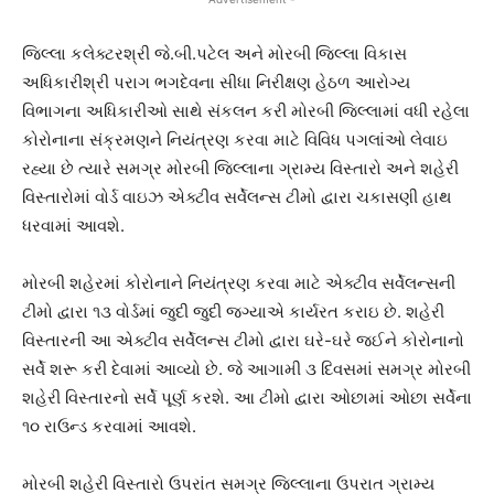
જિલ્લા કલેક્ટરશ્રી જે.બી.પટેલ અને મોરબી જિલ્લા વિકાસ
અધિકારીશ્રી પરાગ ભગદેવના સીધા નિરીક્ષણ હેઠળ આરોગ્ય
વિભાગના અધિકારીઓ સાથે સંકલન કરી મોરબી જિલ્લામાં વધી રહેલા
કોરોનાના સંક્રમણને નિયંત્રણ કરવા માટે વિવિધ પગલાંઓ લેવાઇ
રહ્યા છે ત્યારે સમગ્ર મોરબી જિલ્લાના ગ્રામ્ય વિસ્તારો અને શહેરી
વિસ્તારોમાં વોર્ડ વાઇઝ એક્ટીવ સર્વેલન્સ ટીમો દ્વારા ચકાસણી હાથ
ધરવામાં આવશે.
મોરબી શહેરમાં કોરોનાને નિયંત્રણ કરવા માટે એક્ટીવ સર્વેલન્સની
ટીમો દ્વારા ૧૩ વોર્ડમાં જુદી જુદી જગ્યાએ કાર્યરત કરાઇ છે. શહેરી
વિસ્તારની આ એક્ટીવ સર્વેલન્સ ટીમો દ્વારા ઘરે-ઘરે જઈને કોરોનાનો
સર્વે શરૂ કરી દેવામાં આવ્યો છે. જે આગામી ૩ દિવસમાં સમગ્ર મોરબી
શહેરી વિસ્તારનો સર્વે પૂર્ણ કરશે. આ ટીમો દ્વારા ઓછામાં ઓછા સર્વેના
૧૦ રાઉન્ડ કરવામાં આવશે.
મોરબી શહેરી વિસ્તારો ઉપરાંત સમગ્ર જિલ્લાના ઉપરાત ગ્રામ્ય