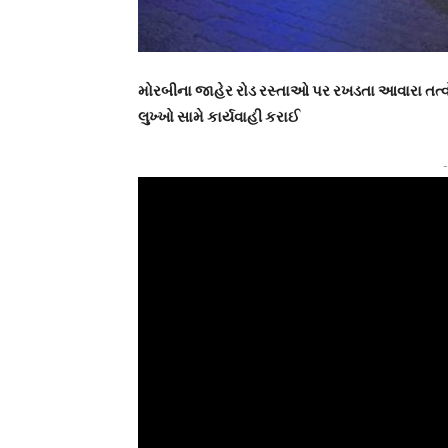
મોરબીના જાહેર રોડ રસ્તાઓ પર રખડતા આવારા તત્વો 
લુખ્ખો સામે કાર્યવાહી કરાઈ
-