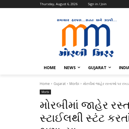
Thursday, August 6, 2026
Sign in / Join
HOME
NEWS
GUJARAT
INDI
Home
Gujarat
Morbi
મોરબીમાં જાહેર રસ્તાઓ પર રખડતા
Morbi
મોરબીમાં જાહેર રસ
સ્ટાઈલથી સ્ટંટ કરતા