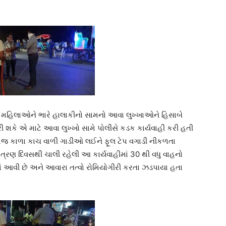
્ધો મહિલાઓને ભારે હાલાકીનો સામનો આવા લુખ્ખાઓને હિસાબે
 ફરી શકે એ માટે આવા લુખ્ખો સામે પોલીસે કડક કાર્યવાહી કરી હતી
 તેમજ કાળા કાચ વાળી ગાડીઓ લઈને ફૂલ ટેપ વગાડી નીકળતા
 ત્રણ દિવસથી ચાલી રહેલી આ કાર્યવાહીમાં 30 થી વધુ વાહનો
માં આવી છે અને આવારા તત્વો રોમિયોગીરી કરતા ઝડપાયા હતા