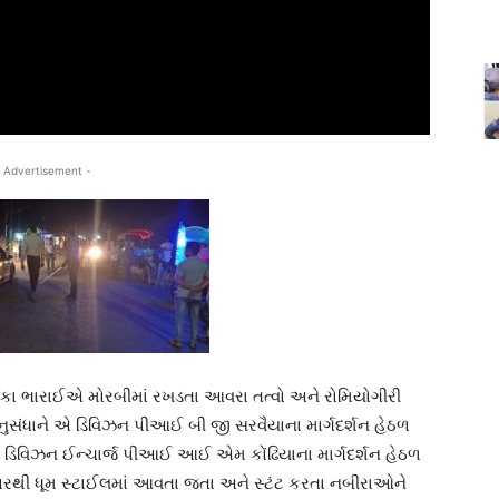
 Advertisement -
 ભારાઈએ મોરબીમાં રખડતા આવરા તત્વો અને રોમિયોગીરી
સંધાને એ ડિવિઝન પીઆઈ બી જી સરવૈયાના માર્ગદર્શન હેઠળ
વિઝન ઈન્ચાર્જ પીઆઈ આઈ એમ કોંઢિયાના માર્ગદર્શન હેઠળ
રથી ધૂમ સ્ટાઈલમાં આવતા જતા અને સ્ટંટ કરતા નબીરાઓને