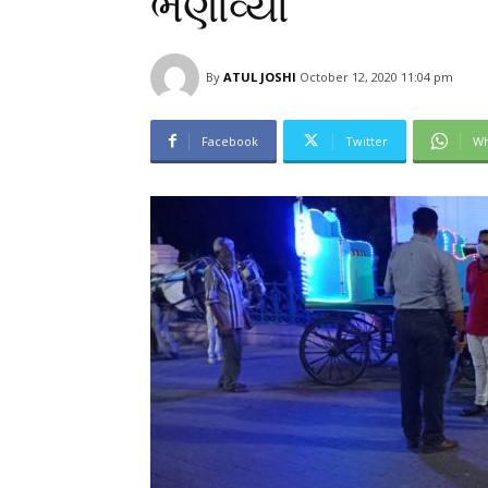
ભણાવ્યા
By
ATUL JOSHI
October 12, 2020 11:04 pm
Facebook
Twitter
Wh