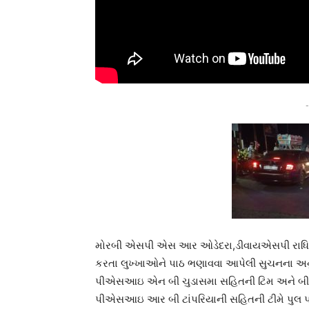
-
મોરબી એસપી એસ આર ઓડેદરા,ડીવાયએસપી રાધિકા
કરતા લુખ્ખાઓને પાઠ ભણાવવા આપેલી સુચનના અનુ
પીએસઆઇ એન બી ચુડાસમા સહિતની ટિમ અને બી ડિ
પીએસઆઇ આર બી ટાંપરિયાની સહિતની ટીમે પુલ પ