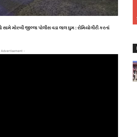
સામે મોરબી જીલ્લા પોલીસ વડા લાલ ઘુમ : રોમિયોગીરી કરતાં
 Advertisement -