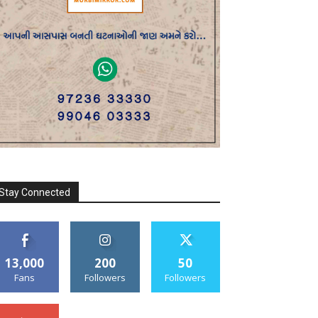
Stay Connected
13,000
200
50
Fans
Followers
Followers