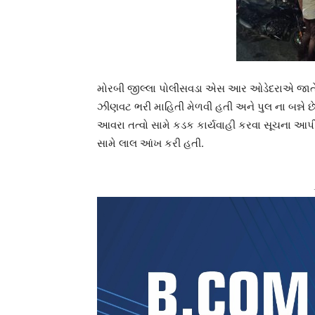
મોરબી જીલ્લા પોલીસવડા એસ આર ઓડેદરાએ જાતે આ 
ઝીણવટ ભરી માહિતી મેળવી હતી અને પુલ ના બન્ને 
આવરા તત્વો સામે કડક કાર્યવાહી કરવા સૂચના આપી
સામે લાલ આંખ કરી હતી.