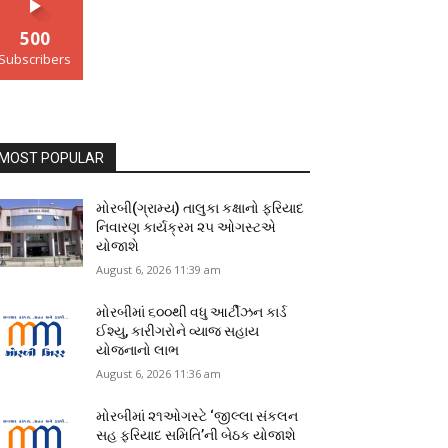
500
Subscribers
MOST POPULAR
મોરબી(ગ્રામ્ય) તાલુકા કક્ષાનો ફરિયાદ
નિવારણ કાર્યક્રમ ૨૫ ઓગસ્ટએ
યોજાશે
August 6, 2026 11:39 am
મોરબીમાં ૬૦૦થી વધુ આર્ટીઝન કાર્ડ
ઈશ્યુ, કારીગરોને વ્યાજ સહાય
યોજનાનો લાભ
August 6, 2026 11:36 am
મોરબીમાં ૨૧ઓગસ્ટે ‘જીલ્લા સંકલન
સહ ફરિયાદ સમિતિ’ની બેઠક યોજાશે