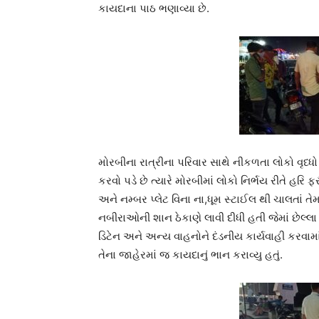
કાયદાના પાઠ ભણાવ્યા છે.
મોરબીના રાત્રીના પરિવાર સાથે નીકળતા લોકો વૃધ
કરવો પડે છે ત્યારે મોરબીમાં લોકો નિર્ભય રીતે હરિ
અને નમ્બર પ્લેટ વિના ના,ધૂમ સ્ટાઈલ થી ચાલતાં
નબીરાઓની શાન ઠેકાણે લાવી દીધી હતી જેમાં છેલ્લા
ડિટેન અને અન્ય વાહનોને દંડનીય કાર્યવાહી કરવા
તેના જાહેરમાં જ કાયદાનું ભાન કરાવ્યુ હતું.