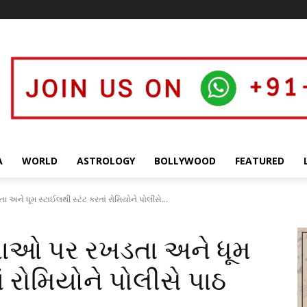
A
WORLD
ASTROLOGY
BOLLYWOOD
FEATURED
 અને ધૂમ સ્ટાઈલથી સ્ટંટ કરતાં રોમિયોને પોલીસે...
્તાઓ પર રખડતા અને ધૂમ
ં રોમિયોને પોલીસે પાઠ