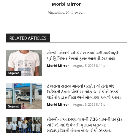
Morbi Mirror
https://morbimirror.com
RELATED ARTICLES
મોરબી એલસીબી-પેરોલ સ્ક્વોડની કાર્યવાહી:
પ્રોહિબિશન કેસમાં ફરાર આરોપી ઝડપાયો
Morbi Mirror
-
August 5, 2026 8:14 pm
Gujarat
ટંકારાના સરાયા ગામની ઘરફોડ ચોરીનો ભેદ
ઉકેલતી ટંકારા પોલીસ: એક આરોપીને ઝડપી
લઈ રોકડા રૂપિયા અને મોબાઇલ કબજે કરાયા
Morbi Mirror
-
August 5, 2026 8:12 pm
Gujarat
મોરબીના આંદરણા ગામની ₹7.36 લાખની ઘરફોડ
ચોરીનો ભેદ ઉકેલતી ક્રાઇમ બ્રાન્ચ:
મધ્યપ્રદેશની ગેંગના બે આરોપી ઝડપાયા