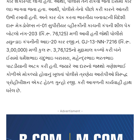
કાર શંકાસ્પદ લાગી હતી. આથી, પોલીસે તેને રોકવા જતા ઇસમો કાર
લઇ ભાગવા જતા હતા. આથી, પોલીસે તેનો પીછો કરી કારને આંતરી
ઉભી રખાવી હતી. અને કાર ચેક કરતા ભારતીય બનાવટની વિદેશી
દારૂ મેકડોવેલ્સ નં-01 સુપીરીયર વ્હીસ્કીની કાચની કંપની શીલ પેક
બોટલો નંગ-203 (કિં.રૂ. 76,125) મળી આવી હતી જેથી પોલીસે
હ્યુન્ડાઇ કંપનીની આઇ-20 કાર રજી.નં. GJ-13-NN-7216 (કિં.રૂ.
3,00,000) મળી કુલ રૂ. 3,76,125નો મુદ્દામાલ કબ્જે કરી બંને
ઈસમો ધર્મેશભાઇ ચંદુભાઇ બરાસરા, મહેન્દ્રભાઇ ભરતભાઇ
પાટડીયાની અટક કરી હતી. જ્યારે આ દારુનો જથ્થો ગણેશભાઈ
કોળીએ મોકલ્યો હોવાનું ખુલતાં પોલીસે ત્રણેય આરોપીઓ વિરૂદ્ધ
પ્રોહીબીશન એકટ હેઠળ ગુન્હો રજી. કરી આગળની કાર્યવાહી હાથ
ધરેલ છે.
- Advertisment -