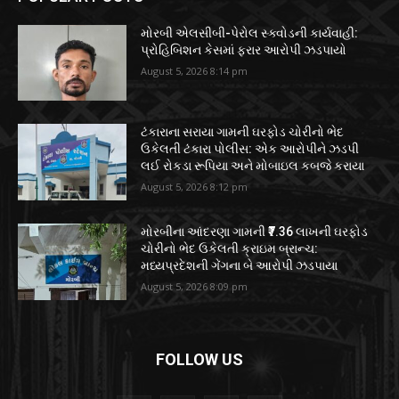
મોરબી એલસીબી-પેરોલ સ્ક્વોડની કાર્યવાહી:
પ્રોહિબિશન કેસમાં ફરાર આરોપી ઝડપાયો
August 5, 2026 8:14 pm
ટંકારાના સરાયા ગામની ઘરફોડ ચોરીનો ભેદ
ઉકેલતી ટંકારા પોલીસ: એક આરોપીને ઝડપી
લઈ રોકડા રૂપિયા અને મોબાઇલ કબજે કરાયા
August 5, 2026 8:12 pm
મોરબીના આંદરણા ગામની ₹7.36 લાખની ઘરફોડ
ચોરીનો ભેદ ઉકેલતી ક્રાઇમ બ્રાન્ચ:
મધ્યપ્રદેશની ગેંગના બે આરોપી ઝડપાયા
August 5, 2026 8:09 pm
FOLLOW US