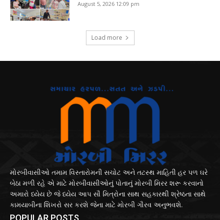
August 5, 2026 12:09 pm
Load more
મોરબીવાસીઓ તમામ વિસ્તારોમની સચોટ અને તટસ્થ માહિતી હર પળ ઘરે
બેઠા મળી રહે એ માટે મોરબીવાસીઓનું પોતાનું મોરબી મિરર શરૂ કરવાનો
અમારો ધ્યેય છે જે ધ્યેય આપ સૌ મિત્રોના સાથ સહકારથી શ્રેષ્ઠતા સાથે
કામયાબીના શિખરો સર કરશે જેના માટે મોરબી ગૌરવ અનુભવશે.
POPULAR POSTS