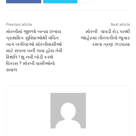
Previous article
Next article
મોરબીમાં જીલ્લો બન્યા છતાંય
મોરબી : વાવડી રોડ પરથી
પ્રાથમિક સુવિધાઓથી વંચિત :
જાહેરમાં તીનપતીનો જુગાર
બાગ બગીચાઓ મોરબીવાસીઓ
રમતા ત્રણ ઝડપાયા
માટે સપના બની ગયા હોય તેવી
સ્થિતિ ! શુ નવી બોડી કરશે
વિકાસ ? મોરબી વાસીઓનો
સવાલ