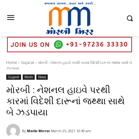
Home
Gujarat
મોરબી : નેશનલ હાઇવે પરથી કારમાં વિદેશી દારૂનાં જથ્થા સાથે બે
ઝડપાયા
Gujarat
Morbi
News
મોરબી : નેશનલ હાઇવે પરથી
કારમાં વિદેશી દારૂનાં જથ્થા સાથે
બે ઝડપાયા
By
Morbi Mirror
March 25, 2021 10:49 am