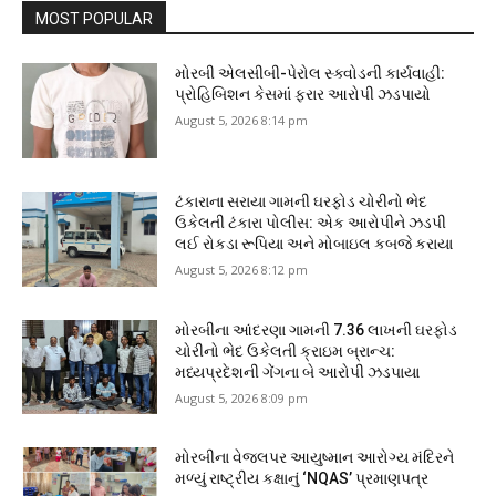
MOST POPULAR
મોરબી એલસીબી-પેરોલ સ્ક્વોડની કાર્યવાહી:
પ્રોહિબિશન કેસમાં ફરાર આરોપી ઝડપાયો
August 5, 2026 8:14 pm
ટંકારાના સરાયા ગામની ઘરફોડ ચોરીનો ભેદ
ઉકેલતી ટંકારા પોલીસ: એક આરોપીને ઝડપી
લઈ રોકડા રૂપિયા અને મોબાઇલ કબજે કરાયા
August 5, 2026 8:12 pm
મોરબીના આંદરણા ગામની ₹7.36 લાખની ઘરફોડ
ચોરીનો ભેદ ઉકેલતી ક્રાઇમ બ્રાન્ચ:
મધ્યપ્રદેશની ગેંગના બે આરોપી ઝડપાયા
August 5, 2026 8:09 pm
મોરબીના વેજલપર આયુષ્માન આરોગ્ય મંદિરને
મળ્યું રાષ્ટ્રીય કક્ષાનું ‘NQAS’ પ્રમાણપત્ર