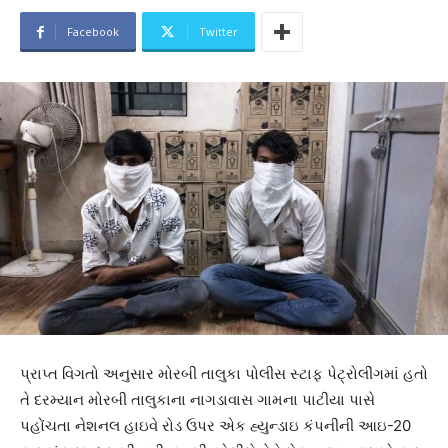
Facebook
Twitter
પ્રાપ્ત વિગતો અનુસાર મોરબી તાલુકા પોલીસ સ્ટાફ પેટ્રોલીંગમાં હતો
તે દરમ્યાન મોરબી તાલુકાના નાગડાવાસ ગામના પાટીયા પાસે
પહોંચતા નેશનલ હાઇવે રોડ ઉપર એક હ્યુન્ડાઇ કંપનીની આઇ-20