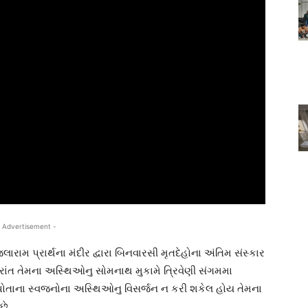
 Advertisement -
રામ પ્રાર્થના મંદીર દ્વારા બિનવારસી મૃતદેહોના અંતિમ સંસ્કાર
ઉપરાંત તેમના અસ્થિઓનુ સોમનાથ મુકામે ત્રિવેણી સંગમમા
 પોતાના સ્વજનોના અસ્થિઓનુ વિસર્જન ન કરી શકેલ હોય તેમના
છે.