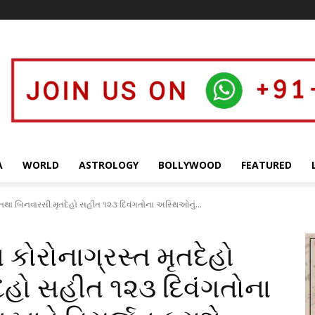
A
WORLD
ASTROLOGY
BOLLYWOOD
FEATURED
ેહો તથા બિનવારસી મૃતદેહો સહીત ૧૨૩ દિવંગતોના અસ્થિઓનું...
ા કોરોનાગ્રસ્ત મૃતદેહો
ેહો સહીત ૧૨૩ દિવંગતોના