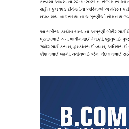
કરવામા આવશે. તા.૨૨-૫-૨૦૨૧ ના રોજ મોરબીના તમ
સહીત કુલ ૧૨૩ દીવંગતોના અસ્થિઓ એકત્રિત કરી વિ
સંપન્ન થયા બાદ સંસ્થા ના અગ્રણીઓ સોમનાથ જવ
આ ભગીરથ કાર્યમા સંસ્થાના અગ્રણી ગીરીશભાઈ ઘે
પ્રતાપભાઈ ચગ, ભાવીનભાઈ ઘેલાણી, જીતુભાઈ પુજારા
જયેશભાઈ કંસારા, હરકાંતભાઈ વ્યાસ, અનિલભાઈ
કૌશલભાઈ જાની, નવીનભાઈ જૈન, નંદલાલભાઈ રાઠોડ