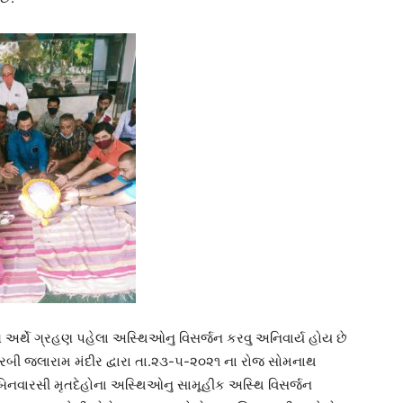
ંતિ અર્થે ગ્રહણ પહેલા અસ્થિઓનુ વિસર્જન કરવુ અનિવાર્ય હોય છે
રબી જલારામ મંદીર દ્વારા તા.૨૩-૫-૨૦૨૧ ના રોજ સોમનાથ
ા બિનવારસી મૃતદેહોના અસ્થિઓનુ સામૂહીક અસ્થિ વિસર્જન