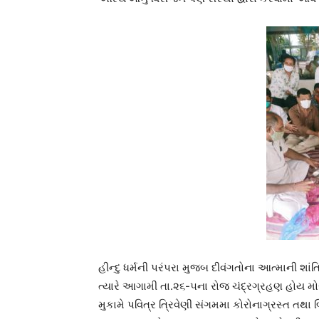
હીન્દુ ધર્મની પરંપરા મુજબ દીવંગતોના આત્માની શા
ત્યારે આગામી તા.૨૬-૫ના રોજ ચંદ્રગ્રહણ હોય મો
મુકામે પવિત્ર ત્રિવેણી સંગમમા કોરોનાગ્રસ્ત તથ