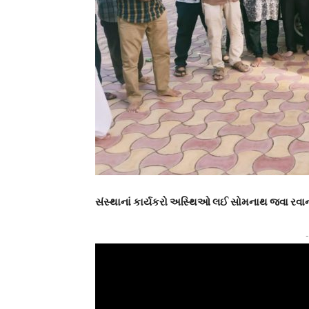
સંસ્થાનાં કાર્યકરો અસ્થિઓ લઈ સોમનાથ જવા રવા
-