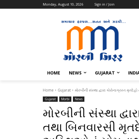
Monday, August 10, 2026
Sign in / Join
HOME
NEWS
GUJARAT
INDI
Home
Gujarat
મોરબીની સંસ્થા દ્વારા કોરોનાગ્રસ્ત મૃતદ
Gujarat
Morbi
News
મોરબીની સંસ્થા દ્વાર
તથા બિનવારસી મૃતદ