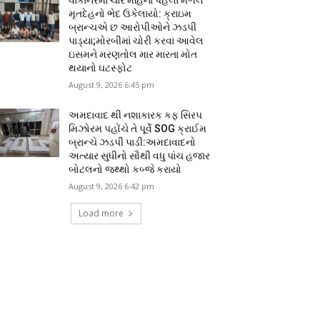
મૃતદેહનો ભેદ ઉકેલાયો: ક્રાઇમ
બ્રાન્ચએ છ આરોપીઓને ઝડપી
પાડ્યા;મોરબીમાં ચોરી કરવા આવેલ
ઇસમને મરણતોલ માર મારતા મોત
થયાનો ઘટસ્ફોટ
August 9, 2026 6:45 pm
અમદાવાદ થી નશાકારક કફ સિરપ
મિઝોરમ પહોંચે તે પૂર્વે SOG ક્રાઈમ
બ્રાન્ચે ઝડપી પાડી:અમદાવાદનો
અત્યાર સુધીનો સૌથી વધુ પાંચ હજાર
બોટલનો જથ્થો કબ્જે કરાયો
August 9, 2026 6:42 pm
Load more