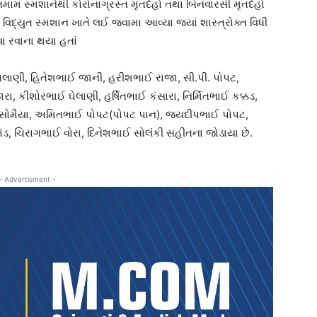
ામ સ્મશાનેથી કોરોનાગ્રસ્ત મૃતદેહો તથા બિનવારસી મૃતદેહો
દ્યુત સ્મશાન ખાતે લઈ જવામા આવ્યા જ્યાં શાસ્ત્રોક્ત વિધી
ા રવાના થયા હતાં
લાણી, હિતેશભાઈ જાની, હરીશભાઈ રાજા, સી.પી. પોપટ,
, કીશોરભાઈ ઘેલાણી, હર્ષિતભાઈ કંસારા, નિર્મિતભાઈ કક્કડ,
 સોમૈયા, અમિતભાઈ પોપટ(પોપટ પાન), જયદીપભાઈ પોપટ,
, ચિરાગભાઈ વોરા, દિનેશભાઈ સોલંકી સહીતના જોડાયા છે.
- Advertisment -