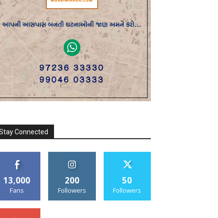
Stay Connected
13,000
200
50
Fans
Followers
Followers