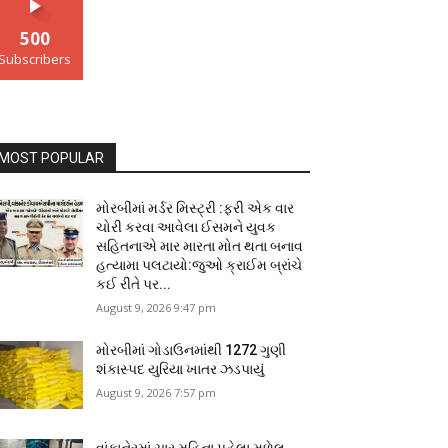
500
Subscribers
MOST POPULAR
મોરબીમાં મર્ડર મિસ્ટ્રી :ફરી એક વાર
ચોરી કરવા આવેલા ઈસમને યુવક
સહિતનાએ માર મારતા મોત થતા બનાવ
હત્યામા પલટાયો:જુઓ ક્રાઈમ બ્રાંચે
કઈ રીતે પર...
August 9, 2026 9:47 pm
મોરબીમાં ગોડાઉનમાંથી 1272 ગુણી
શંકાસ્પદ યુરિયા ખાતર ઝડપાયું
August 9, 2026 7:57 pm
વાંકાનેરમાં ચાર મહિના પહેલા મળેલ