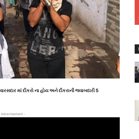
ારસદાર માં દીકરો ના હોય અને દીકરાની જવાબદારી 5
 Advertisement -