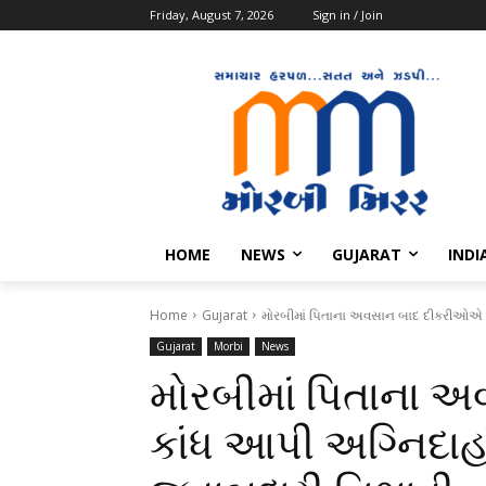
Friday, August 7, 2026
Sign in / Join
HOME
NEWS
GUJARAT
INDI
Home
Gujarat
મોરબીમાં પિતાના અવસાન બાદ દીકરીઓએ 
Gujarat
Morbi
News
મોરબીમાં પિતાના
કાંધ આપી અગ્નિદા