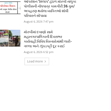
ઓપરેશન ‘મિલાપ’ હેઠળ મોરબી તાલુકા
પોલીસની નોંધપાત્ર કામગીરી:36 ગુમ/
અપહરણ થયેલા વ્યક્તિઓ શોધી
પરિવારને સોંપાયા
August 6, 2026 7:47 pm
મોરબીમાં દબાણો સામે
મહાનગરપાલિકાની દિવસભર
કાર્યવાહી:વિવિધ વિસ્તારોમાંથી લારી-
ગલ્લા અને ઝૂંપડપટ્ટી દૂર કરાઈ
August 6, 2026 6:52 pm
Load more