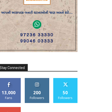
Stay Connected
13,000
200
50
Fans
Followers
Followers