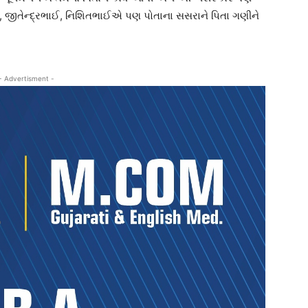
જીતેન્દ્રભાઈ, નિશિતભાઈએ પણ પોતાના સસરાને પિતા ગણીને
- Advertisment -