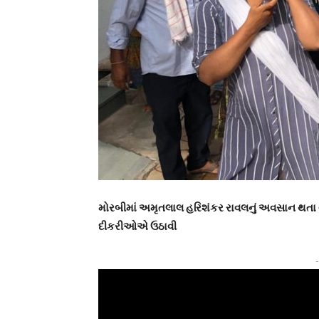
મોરબીમાં અમૃતલાલ હરિશંકર રાવલનું અવસાન થતા વ
દીકરીઓએ ઉઠાવી
-