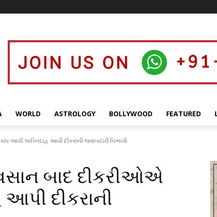
A
WORLD
ASTROLOGY
BOLLYWOOD
FEATURED
કાંધ આપી અગ્નિદાહ આપી દીકરાની જવાબદારી નિભાવી
 અવસાન બાદ દીકરીઓએ
હ આપી દીકરાની