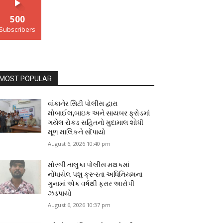
500
Subscribers
MOST POPULAR
વાંકાનેર સિટી પોલીસ દ્વારા
મોબાઈલ,બાઇક અને સાયબર ફ્રોડમાં
ગયેલ રોકડ સહિતનો મુદામાલ શોધી
મૂળ માલિકને સોંપાયો
August 6, 2026 10:40 pm
મોરબી તાલુકા પોલીસ મથકમાં
નોંધાયેલ પશુ ક્રૂરતા અધિનિયમના
ગુનામાં એક વર્ષથી ફરાર આરોપી
ઝડપાયો
August 6, 2026 10:37 pm