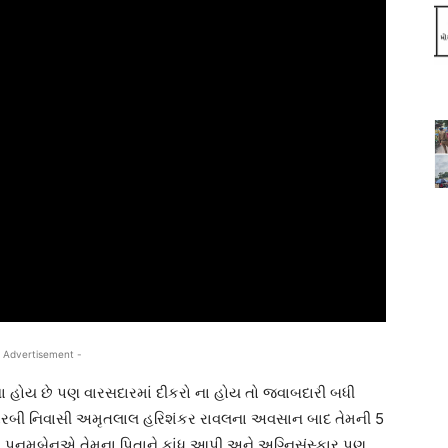
 Advertisement -
ના હોય છે પણ વારસદારમાં દીકરો ના હોય તો જવાબદારી બધી
રબી નિવાસી અમૃતલાલ હરિશંકર રાવલના અવસાન બાદ તેમની 5
 પૂનમબેનએ તેમના પિતાને કાંધ આપી અને અગ્નિસંસ્કાર પણ