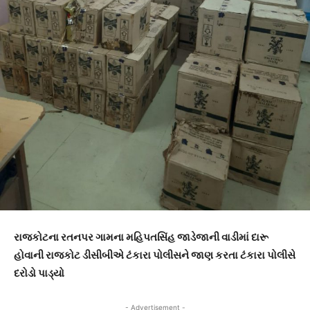
રાજકોટના રતનપર ગામના મહિપતસિંહ જાડેજાની વાડીમાં દારૂ
હોવાની રાજકોટ ડીસીબીએ ટંકારા પોલીસને જાણ કરતા ટંકારા પોલીસે
દરોડો પાડ્યો
- Advertisement -