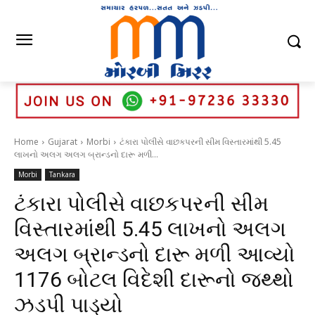
Home
Gujarat
Morbi
ટંકારા પોલીસે વાછકપરની સીમ વિસ્તારમાંથી 5.45
લાખનો અલગ અલગ બ્રાન્ડનો દારૂ મળી...
Morbi
Tankara
ટંકારા પોલીસે વાછકપરની સીમ
વિસ્તારમાંથી 5.45 લાખનો અલગ
અલગ બ્રાન્ડનો દારૂ મળી આવ્યો
1176 બોટલ વિદેશી દારૂનો જથ્થો
ઝડપી પાડ્યો