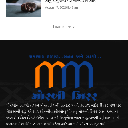
મહિલાનું રાજકોટ સારવારમાં મોત
August 7, 2026 8:48 am
Load more
મોરબીવાસીઓ તમામ વિસ્તારોમની સચોટ અને તટસ્થ માહિતી હર પળ ઘરે
બેઠા મળી રહે એ માટે મોરબીવાસીઓનું પોતાનું મોરબી મિરર શરૂ કરવાનો
અમારો ધ્યેય છે જે ધ્યેય આપ સૌ મિત્રોના સાથ સહકારથી શ્રેષ્ઠતા સાથે
કામયાબીના શિખરો સર કરશે જેના માટે મોરબી ગૌરવ અનુભવશે.