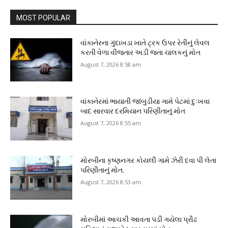
MOST POPULAR
વાંકાનેરના ગુંદાખડા ખાતે ટ્રક ઉપર રેતીનું લેવલ
કરતી વેળા વીજતાર અડી જતા ચાલકનું મોત
August 7, 2026 8:58 am
વાંકાનેરમાં ભાયાતી જાંબુડીયા ગામે પેટમાં દુઃખવા
બાદ સારવાર દરમિયાન પરિણીતાનું મોત
August 7, 2026 8:55 am
મોરબીના કૃષ્ણનગર કોયલી ગામે ઝેરી દવા પી લેતા
પરિણીતાનું મોત.
August 7, 2026 8:53 am
મોરબીમાં આચકી આવતા પડી ગયેલા પ્રૌઢ