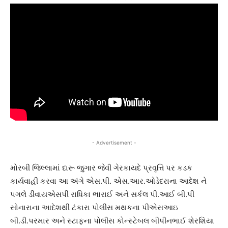
- Advertisement -
મોરબી જિલ્લામાં દારૂ જુગાર જેવી ગેરકાયદે પ્રવૃત્તિ પર કડક
કાર્યવાહી કરવા આ અંગે એસ.પી. એસ.આર.ઓડેદરાના આદેશ ને
પગલે ડીવાયએસપી રાધિકા ભારાઈ અને સર્કલ પી.આઈ બી.પી
સોનારાના આદેશથી ટંકારા પોલીસ મથકના પીએસઆઇ
બી.ડી.પરમાર અને સ્ટાફના પોલીસ કોન્સ્ટેબલ બીપીનભાઈ શેરશિયા