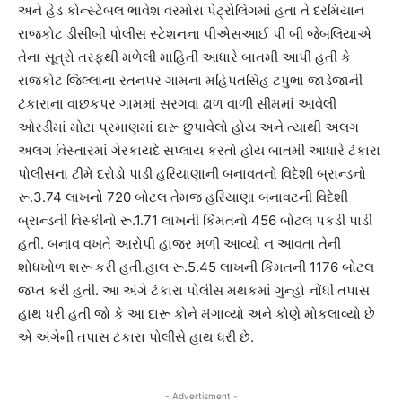
અને હેડ કોન્સ્ટેબલ ભાવેશ વરમોરા પેટ્રોલિગમાં હતા તે દરમિયાન
રાજકોટ ડીસીબી પોલીસ સ્ટેશનના પીએસઆઈ પી બી જેબલિયાએ
તેના સૂત્રો તરફથી મળેલી માહિતી આધારે બાતમી આપી હતી કે
રાજકોટ જિલ્લાના રતનપર ગામના મહિપતસિંહ ટપુભા જાડેજાની
ટંકારાના વાછકપર ગામમાં સરગવા ઢાળ વાળી સીમમાં આવેલી
ઓરડીમાં મોટા પ્રમાણમાં દારૂ છુપાવેલો હોય અને ત્યાથી અલગ
અલગ વિસ્તારમાં ગેરકાયદે સપ્લાય કરતો હોય બાતમી આધારે ટંકારા
પોલીસના ટીમે દરોડો પાડી હરિયાણાની બનાવતનો વિદેશી બ્રાન્ડનો
રૂ.3.74 લાખનો 720 બોટલ તેમજ હરિયાણા બનાવટની વિદેશી
બ્રાન્ડની વિસ્કીનો રૂ.1.71 લાખની કિંમતનો 456 બોટલ પકડી પાડી
હતી. બનાવ વખતે આરોપી હાજર મળી આવ્યો ન આવતા તેની
શોધખોળ શરૂ કરી હતી.હાલ રૂ.5.45 લાખની કિંમતની 1176 બોટલ
જપ્ત કરી હતી. આ અંગે ટંકારા પોલીસ મથકમાં ગુન્હો નોંધી તપાસ
હાથ ધરી હતી જો કે આ દારૂ કોને મંગાવ્યો અને કોણે મોકલાવ્યો છે
એ અંગેની તપાસ ટંકારા પોલીસે હાથ ધરી છે.
- Advertisment -