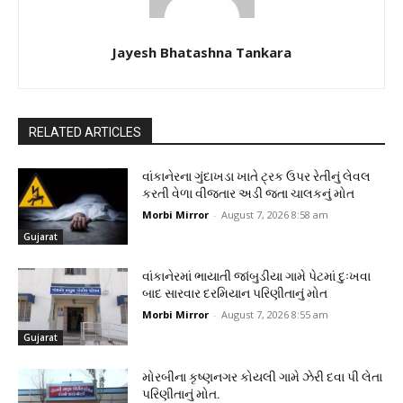
Jayesh Bhatashna Tankara
RELATED ARTICLES
વાંકાનેરના ગુંદાખડા ખાતે ટ્રક ઉપર રેતીનું લેવલ
કરતી વેળા વીજતાર અડી જતા ચાલકનું મોત
Morbi Mirror
-
August 7, 2026 8:58 am
Gujarat
વાંકાનેરમાં ભાયાતી જાંબુડીયા ગામે પેટમાં દુઃખવા
બાદ સારવાર દરમિયાન પરિણીતાનું મોત
Morbi Mirror
-
August 7, 2026 8:55 am
Gujarat
મોરબીના કૃષ્ણનગર કોયલી ગામે ઝેરી દવા પી લેતા
પરિણીતાનું મોત.