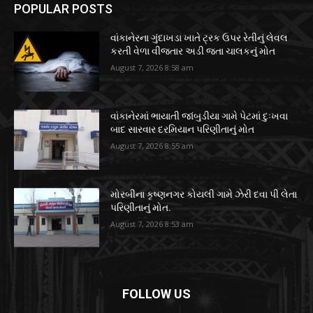
POPULAR POSTS
વાંકાનેરના ગુંદાખડા ખાતે ટ્રક ઉપર રેતીનું લેવલ
કરતી વેળા વીજતાર અડી જતા ચાલકનું મોત
August 7, 2026 8:58 am
વાંકાનેરમાં ભાયાતી જાંબુડીયા ગામે પેટમાં દુઃખવા
બાદ સારવાર દરમિયાન પરિણીતાનું મોત
August 7, 2026 8:55 am
મોરબીના કૃષ્ણનગર કોયલી ગામે ઝેરી દવા પી લેતા
પરિણીતાનું મોત.
August 7, 2026 8:53 am
FOLLOW US