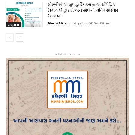
મોરબીમાં આયુષ હોસ્પિટલના ઓર્થોપેડિક
વિભાગમાં હાડકાં અને સાંધાની વિવિધ સારવાર
ઉપલબ્ધ
Morbi Mirror
-
August 8, 2026 3:09 pm
Gujarat
- Advertisment -