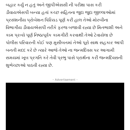
બહાર કર્યું ન હતું અને જીપીએસસી ની પરીક્ષા પાસ કરી
ડીવાયએસપી બન્યા હતાં કચ્છ સહિતના જુદા જુદા જીલ્લાઓમાં
પ્રસંશનીય પ્રોબેશન પિરિયડ પૂર્ણ કરી હાલ તેઓ મોરબીના
વિભાગીય ડીવાયએસપી તરીકે ફરજ બજાવી રહ્યા છે મિતભાશી અને
કામ પ્રત્યે પૂર્ણ નિષ્ઠાપૂર્વક કામગીરી કરવાથી તેઓ ટેવાયેલા છે
પોલીસ પરિવારની કોઈ પણ મુસીબતમાં તેઓ પૂરો સાથ સહકાર આપી
બનતી મદદ કરે છે ત્યારે આજે તેઓ ના જન્મદિવસ પર આગામી
સમયમાં ખૂબ પ્રગતિ કરે તેવી પ્રભુ પાસે પ્રાર્થના કરી જન્મદિવસની
શુભેચ્છાઓ પાઠવી રહ્યા છે.
- Advertisement -