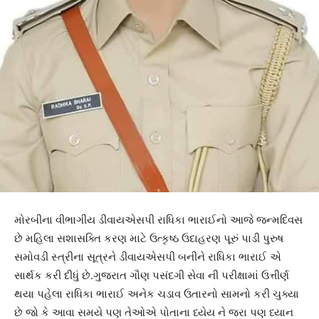
મોરબીના વીભાગીય ડીવાયએસપી રાધિકા ભારાઈનો આજે જન્મદિવસ
છે મહિલા સશાસક્તિ કરણ માટે ઉત્કૃષ્ઠ ઉદાહરણ પૂરું પાડી પુરુષ
સમોવડી સ્ત્રીના સૂત્રને ડીવાયએસપી બનીને રાધિકા ભારાઈ એ
સાર્થક કરી દીધું છે.ગુજરાત ગૌણ પસંદગી સેવા ની પરીક્ષામાં ઉત્તીર્ણ
થયા પહેલા રાધિકા ભારાઈ અનેક ચડાવ ઉતારનો સામનો કરી ચુક્યા
છે જો કે આવા સમયે પણ તેઓએ પોતાના ધ્યેય ને જરા પણ ધ્યાન