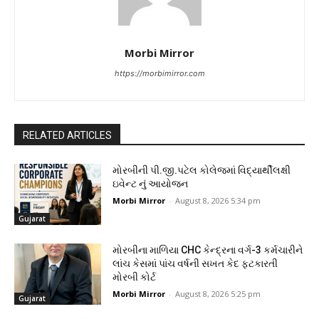
Morbi Mirror
https://morbimirror.com
RELATED ARTICLES
મોરબીની પી.જી.પટેલ કોલેજમાં વિદ્યાર્થીલક્ષી
ઇવેન્ટ નું આયોજન
Morbi Mirror
-
August 8, 2026 5:34 pm
Gujarat
મોરબીના માળિયા CHC કેન્દ્રના વર્ગ-3 કર્મચારીને
લાંચ કેસમાં પાંચ વર્ષની સખત કેદ ફટકારતી
મોરબી કોર્ટ
Morbi Mirror
-
August 8, 2026 5:25 pm
Gujarat