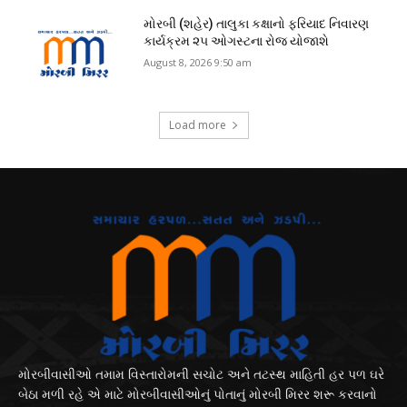
મોરબી (શહેર) તાલુકા કક્ષાનો ફરિયાદ નિવારણ
કાર્યક્રમ ૨૫ ઓગસ્ટના રોજ યોજાશે
August 8, 2026 9:50 am
Load more
મોરબીવાસીઓ તમામ વિસ્તારોમની સચોટ અને તટસ્થ માહિતી હર પળ ઘરે
બેઠા મળી રહે એ માટે મોરબીવાસીઓનું પોતાનું મોરબી મિરર શરૂ કરવાનો