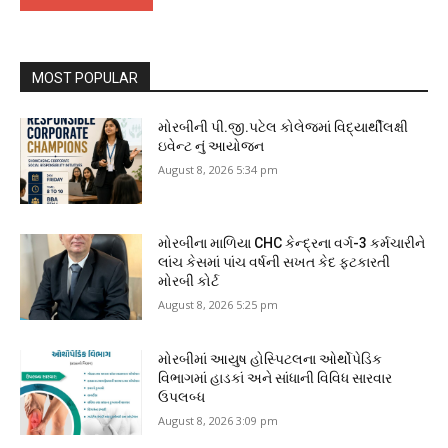
MOST POPULAR
મોરબીની પી.જી.પટેલ કોલેજમાં વિદ્યાર્થીલક્ષી
ઇવેન્ટ નું આયોજન
August 8, 2026 5:34 pm
મોરબીના માળિયા CHC કેન્દ્રના વર્ગ-3 કર્મચારીને
લાંચ કેસમાં પાંચ વર્ષની સખત કેદ ફટકારતી
મોરબી કોર્ટ
August 8, 2026 5:25 pm
મોરબીમાં આયુષ હોસ્પિટલના ઓર્થોપેડિક
વિભાગમાં હાડકાં અને સાંધાની વિવિધ સારવાર
ઉપલબ્ધ
August 8, 2026 3:09 pm