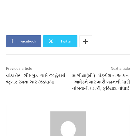
Facebook
Twitter
Previous article
Next article
વાંકાનેર : ભીમગુડા ગામે જાહેરમાં
માળીયા(મી.) : પેટ્રોલ ન આપતા
જુગાર રમતા ચાર ઝડપાયા
આધેડને માર મારી જાનથી મારી
નાંખવાની ધમકી, ફરિયાદ નોંધાઈ