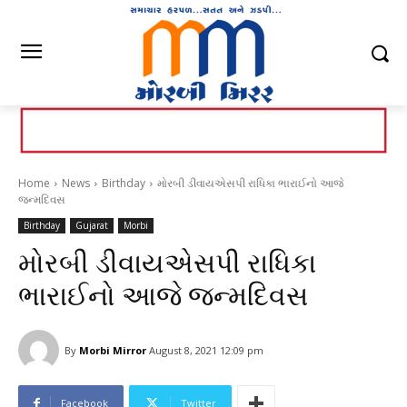
Home
News
Birthday
મોરબી ડીવાયએસપી રાધિકા ભારાઈનો આજે
જન્મદિવસ
Birthday
Gujarat
Morbi
મોરબી ડીવાયએસપી રાધિકા
ભારાઈનો આજે જન્મદિવસ
By
Morbi Mirror
August 8, 2021 12:09 pm
Facebook
Twitter