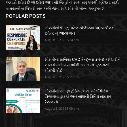
અમારો ધ્યેય છે જે ધ્યેય આપ સૌ મિત્રોના સાથ સહકારથી શ્રેષ્ઠતા સાથે
કામયાબીના શિખરો સર કરશે જેના માટે મોરબી ગૌરવ અનુભવશે.
POPULAR POSTS
મોરબીની પી.જી.પટેલ કોલેજમાં વિદ્યાર્થીલક્ષી
ઇવેન્ટ નું આયોજન
August 8, 2026 5:34 pm
મોરબીના માળિયા CHC કેન્દ્રના વર્ગ-3 કર્મચારીને
લાંચ કેસમાં પાંચ વર્ષની સખત કેદ ફટકારતી
મોરબી કોર્ટ
August 8, 2026 5:25 pm
મોરબીમાં આયુષ હોસ્પિટલના ઓર્થોપેડિક
વિભાગમાં હાડકાં અને સાંધાની વિવિધ સારવાર
ઉપલબ્ધ
August 8, 2026 3:09 pm