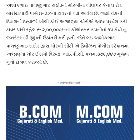
અશોકભાઇ પાલજીભાઇ રાઠોડનો મોરબીના લીલાપર કેનાલ રોડ
બોરીયાપાટી પાસે ઇન્ડેઝના ટાવરનો વંડો આવેલ છે. જ્યાં વંડાની
દિવાલનો દરવાજો ખોલી કોઈ અજાણ્યા ચોરોએ અંદર પ્રવેશ કરી
ટાવર પાસે રહેલ રૂ.૨,૦૦,૦૦૦/-ના કીલોસ્કર કંપનીનાં ૧૫ કેવી.નુ
જનરેટર (ડી.જી)ની ઉઠાંતરી કરી હતી. જેને લઇ અશોકભાઇ
પાલજીભાઇ રાઠોડ દ્વારા મોરબી સીટી એ ડિવીઝન પોલીસ સ્ટેશનમાં
અજાણ્યા ચોર ઈસમો વિરુદ્ધ આઇ.પી.સી. કલમ.૩૭૯,૪૪૭ મુજબ
ગુનો દાખલ કરાવ્યો છે.
- Advertisment -