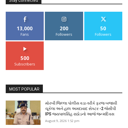
Stay Connected
13,000
200
50
Fans
Followers
Followers
500
Subscribers
MOST POPULAR
મોરબી જિલ્લા પોલીસ વડા તરીકે ફરજ બજાવી
ચૂકેલા અને હાલ અમદાવાદ સેક્ટર -2 જેસીપી
IPS જયપાલસિંહ રાઠોડનો આજે જન્મદિવસ
August 9, 2026 1:52 pm