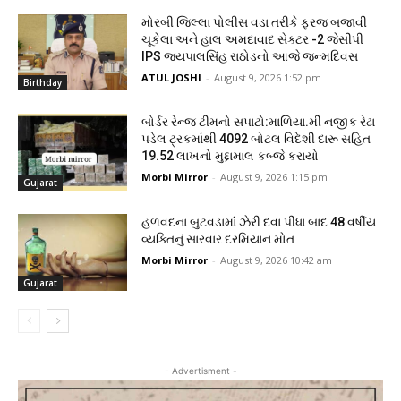
મોરબી જિલ્લા પોલીસ વડા તરીકે ફરજ બજાવી
ચૂકેલા અને હાલ અમદાવાદ સેક્ટર -2 જેસીપી
IPS જયપાલસિંહ રાઠોડનો આજે જન્મદિવસ
ATUL JOSHI
-
August 9, 2026 1:52 pm
Birthday
બોર્ડર રેન્જ ટીમનો સપાટો:માળિયા.મી નજીક રેઢા
પડેલ ટ્રકમાંથી 4092 બોટલ વિદેશી દારૂ સહિત
19.52 લાખનો મુદ્દામાલ કબ્જે કરાયો
Morbi Mirror
-
August 9, 2026 1:15 pm
Gujarat
હળવદના બુટવડામાં ઝેરી દવા પીધા બાદ 48 વર્ષીય
વ્યક્તિનું સારવાર દરમિયાન મોત
Morbi Mirror
-
August 9, 2026 10:42 am
Gujarat
- Advertisment -