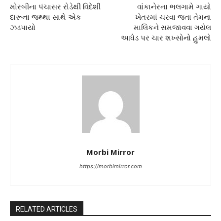
મોરબીના પંચાસર રોડેથી વિદેશી
વાંકાનેરના ભલગામે ગાયો
દારૂના જથ્થા સાથે એક
ખેતરમાં ચરવા જતા તેમના
ઝડપાયો
માલિકને સમજાવવા ગયેલ
આધેડ પર ચાર શખ્સોનો હુમલો
Morbi Mirror
https://morbimirror.com
RELATED ARTICLES