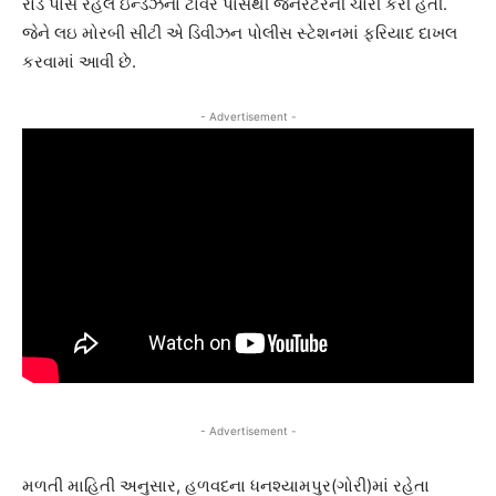
રોડ પાસે રહેલ ઇન્ડેઝના ટાવર પાસેથી જનરેટરની ચોરી કરી હતી.
જેને લઇ મોરબી સીટી એ ડિવીઝન પોલીસ સ્ટેશનમાં ફરિયાદ દાખલ
કરવામાં આવી છે.
- Advertisement -
- Advertisement -
મળતી માહિતી અનુસાર, હળવદના ધનશ્યામપુર(ગોરી)માં રહેતા