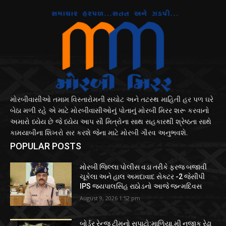
મોરબીવાસીઓ તમામ વિસ્તારોમની સચોટ અને તટસ્થ માહિતી હર પળ ઘરે
બેઠા મળી રહે એ માટે મોરબીવાસીઓનું પોતાનું મોરબી મિરર શરૂ કરવાનો
અમારો ધ્યેય છે જે ધ્યેય આપ સૌ મિત્રોના સાથ સહકારથી શ્રેષ્ઠતા સાથે
કામયાબીના શિખરો સર કરશે જેના માટે મોરબી ગૌરવ અનુભવશે.
POPULAR POSTS
મોરબી જિલ્લા પોલીસ વડા તરીકે ફરજ બજાવી
ચૂકેલા અને હાલ અમદાવાદ સેક્ટર -2 જેસીપી
IPS જયપાલસિંહ રાઠોડનો આજે જન્મદિવસ
August 9, 2026 1:52 pm
બોર્ડર રેન્જ ટીમનો સપાટો:માળિયા.મી નજીક રેઢા