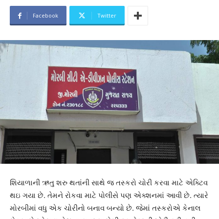
Facebook
Twitter
શિયાળાની ઋતુ શરુ થતાંની સાથે જ તસ્કરો ચોરી કરવા માટે એક્ટિવ
થઇ ગયા છે. તેમને રોકવા માટે પોલીસે પણ એક્શનમાં આવી છે. ત્યારે
મોરબીમાં વધુ એક ચોરીનો બનાવ બન્યો છે. જેમાં તસ્કરોએ કેનાલ