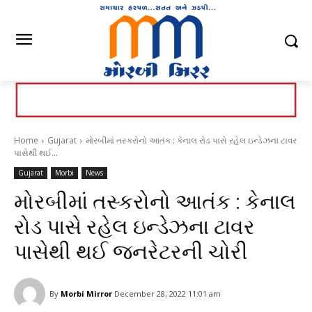
Home
Gujarat
મોરબીમાં તસ્કરોનો આતંક : કેનાલ રોડ પાસે રહેલ ઇન્ડેઝના ટાવર
પાસેથી થઈ...
Gujarat
Morbi
News
મોરબીમાં તસ્કરોનો આતંક : કેનાલ
રોડ પાસે રહેલ ઇન્ડેઝના ટાવર
પાસેથી થઈ જનરેટરની ચોરી
By
Morbi Mirror
December 28, 2022 11:01 am