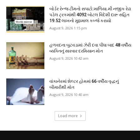
બોર્ડર રેન્જ ટીમનો સપાટો:માળિયા.મી નજીક રેઢા
પડેલ ટ્રકમાંથી 4092 બોટલ વિદેશી દારૂ સહિત
19.52 લાખનો મુદ્દામાલ કબ્જે કરાયો
August 9, 2026 1:15 pm
હળવદના બુટવડામાં ઝેરી દવા પીધા બાદ 48 વર્ષીય
વ્યક્તિનું સારવાર દરમિયાન મોત
August 9, 2026 10:42 am
વાંકાનેરમાં શેલ્ટર હોમમાં 66 વર્ષીય વૃદ્ધનું
બીમારીથી મોત
August 9, 2026 10:40 am
Load more