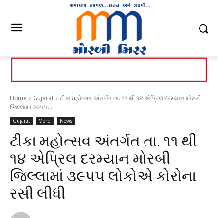
Home
Gujarat
ટીકા મહોત્સવ અંતર્ગત તા. ૧૧ થી ૧૪ એપ્રિલ દરમ્યાન મોરબી
જિલ્લામાં ૩૯૫૫...
Gujarat
Morbi
News
ટીકા મહોત્સવ અંતર્ગત તા. ૧૧ થી
૧૪ એપ્રિલ દરમ્યાન મોરબી
જિલ્લામાં ૩૯૫૫ લોકોએ કોરોના
રસી લીધી