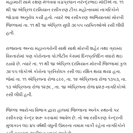
મહામારી સામે રક્ષણ મેળવવા વડાપ્રધાન નરેન્દ્રભાઇ મોદીએ તા. ૧૧
થી ૧૪ એપ્રિલ દરમિયાન રસીકરણ ટીકા મહોત્સવમાં નાગરિકોને
જોડાવા અનુરોધ કર્યો હતો. ત્યારે આ રસીકરણ અભિયાનમાં મોરબી
જિલ્લામાં તા. ૧૧ થી ૧૪ એપ્રિલ સુધી ૩૯૫૫ વ્યક્તિઓએ રસી લીધી
હતી.
રાજ્યના અન્ય મહાનગરોની સાથે સાથે મોરબી શહેર તથા ગ્રામ્ય
વિસ્તારોમાં પણ કોરોનાના પોઝીટીવ કેસમાં દિનપ્રતિદિન વધારો થઇ
રહ્યો છે. ત્યારે તા. ૧૧ થી ૧૪ એપ્રિલ દરમિયાન મોરબી જિલ્લામાં કુલ
૩૯૫૫ લોકોએ કોરોના પ્રતિરોધક રસી લઇ રક્ષિત થયા થયા હતા.
જેમાં તા. ૧૧ એપ્રિલના રોજ ૮૯૯, તા. ૧૨ એપ્રિલના રોજ ૧૩૫૩, તા.
૧૩ એપ્રિલના રોજ ૧૨૭૬ , તા. ૧૪ એપ્રિલના રોજ ૪૨૭ નાગરિકોએ
રસી લીધી હતી.
જિલ્લા આરોગ્ય વિભાગ દ્વારા હાલમાં જિલ્લાના અનેક સ્થાનો પર
રસીકરણ કેન્દ્ર શરૂ કરવામાં આવેલ છે. તો આ રસીકરણ કેન્દ્રની
મુલાકાત લઇ ૪૫ વર્ષથી વધુની ઉંમરના તમામ બાકી રહેતા નાગરિકોને