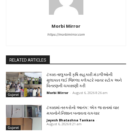
Morbi Mirror
https://morbimirror.com
RELATED ARTICLES
ટંકારા તાલુકાની કૃષિ સહકારી મંડળીઓની
મુલાકાત લઈ જિલ્લા કલેક્ટરે ખાતર સ્ટોક અને
વિતરણની ચકાસણી કરી
Morbi Mirror
-
August 6, 2026 8:26 am
Gujarat
ટંકારામાં તસ્કરોનો આતંક: એક જ રાતમાં ચાર
મકાનોને નિશાન બનાવતા ચકચાર
Jayesh Bhatashna Tankara
-
August 6, 2026 8:21 am
Gujarat