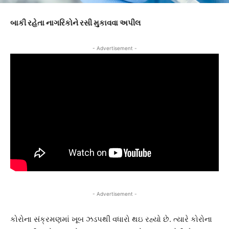
બાકી રહેતા નાગરિકોને રસી મુકાવવા અપીલ
- Advertisement -
- Advertisement -
કોરોના સંક્રમણમાં ખૂબ ઝડપથી વધારો થઇ રહ્યો છે. ત્યારે કોરોના