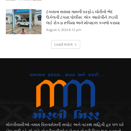
ટંકારાના સરાયા ગામની ઘરફોડ ચોરીનો ભેદ
ઉકેલતી ટંકારા પોલીસ: એક આરોપીને ઝડપી
લઈ રોકડા રૂપિયા અને મોબાઇલ કબજે કરાયા
August 5, 2026 8:12 pm
Load more
મોરબીવાસીઓ તમામ વિસ્તારોમની સચોટ અને તટસ્થ માહિતી હર પળ ઘરે
બેઠા મળી રહે એ માટે મોરબીવાસીઓનું પોતાનું મોરબી મિરર શરૂ કરવાનો