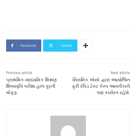
Facebook
Twitter
Previous article
Next article
પ્રાથમિક-માધ્યમિક શિક્ષણ
સિરામિક એસો. દ્વારા આયોજિત
શિષ્યવૃત્તિ પરીક્ષા હાલ પુરતી
ફ્રી રેપિડ ટેસ્ટ કેમ્પ આવતીકાલે
મોકૂફ
પણ કાર્યરત રહેશે.