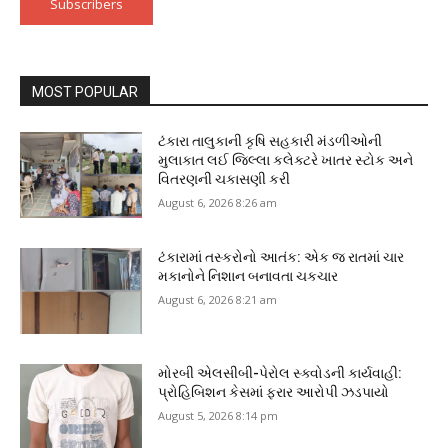
Subscribers
MOST POPULAR
ટંકારા તાલુકાની કૃષિ સહકારી મંડળીઓની
મુલાકાત લઈ જિલ્લા કલેક્ટરે ખાતર સ્ટોક અને
વિતરણની ચકાસણી કરી
August 6, 2026 8:26 am
ટંકારામાં તસ્કરોનો આતંક: એક જ રાતમાં ચાર
મકાનોને નિશાન બનાવતા ચકચાર
August 6, 2026 8:21 am
મોરબી એલસીબી-પેરોલ સ્ક્વોડની કાર્યવાહી:
પ્રોહિબિશન કેસમાં ફરાર આરોપી ઝડપાયો
August 5, 2026 8:14 pm