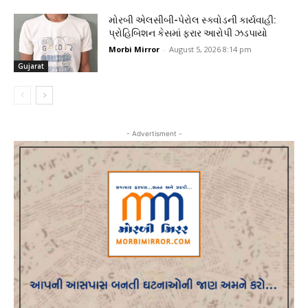
મોરબી એલસીબી-પેરોલ સ્ક્વોડની કાર્યવાહી:
પ્રોહિબિશન કેસમાં ફરાર આરોપી ઝડપાયો
Morbi Mirror
-
August 5, 2026 8:14 pm
Gujarat
- Advertisment -