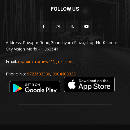
FOLLOW US
Address: Ravapar Road,Ghanshyam Plaza,shop No-04,near
City Vision Morbi - 1 363641
Email:
morbimirrornews@gmail.com
Phone No:
9723633330
,
9904603333