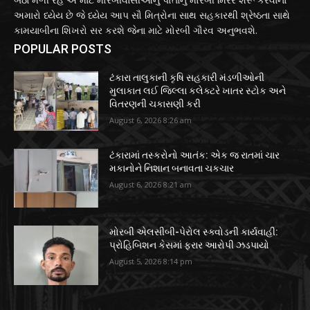
અમારો ધ્યેય છે જે ધ્યેય આપ સૌ મિત્રોના સાથ સહકારથી શ્રેષ્ઠતા સાથે
કામયાબીના શિખરો સર કરશે જેના માટે મોરબી ગૌરવ અનુભવશે.
POPULAR POSTS
ટંકારા તાલુકાની કૃષિ સહકારી મંડળીઓની
મુલાકાત લઈ જિલ્લા કલેક્ટરે ખાતર સ્ટોક અને
વિતરણની ચકાસણી કરી
August 6, 2026 8:26 am
ટંકારામાં તસ્કરોનો આતંક: એક જ રાતમાં ચાર
મકાનોને નિશાન બનાવતા ચકચાર
August 6, 2026 8:21 am
મોરબી એલસીબી-પેરોલ સ્ક્વોડની કાર્યવાહી:
પ્રોહિબિશન કેસમાં ફરાર આરોપી ઝડપાયો
August 5, 2026 8:14 pm