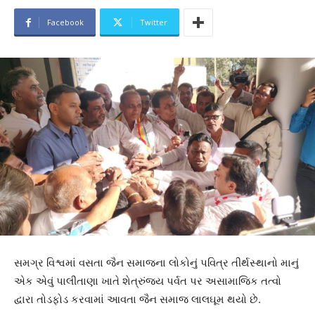
Facebook
Twitter
સમગ્ર વિશ્વમાં વસતા જૈન સમાજના લોકોનું પવિત્ર તીર્થસ્થાનો માનું
એક એવું પાલીતાણા ખાતે શેત્રુંજય પર્વત પર અસામાજિક તત્વો
દ્વારા તોડફોડ કરવામાં આવતા જૈન સમાજ લાલઘૂમ થયો છે.