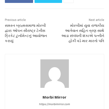
Previous article
Next article
સમસ્ત બ્રહ્મસમાજ મોરબી
મોરબીમાં યુવા રાજકીય
દ્વારા ઓપન સૌરાષ્ટ્ર ટેનીસ
આગેવાન સહિત ત્રણ સાથે
ક્રિકેટ ટુર્નામેન્ટનું આયોજન
આડા સંબંધની શંકાએ પત્નીને
કરાયું
હોકી વડે માર મારતો પતિ
Morbi Mirror
https://morbimirror.com