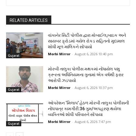
RELATED ARTICLES
વાંકાનેર સિટી પોલીસ દ્વારા મોબાઈલ,બાઇક અને
સાયબર ફ્રોડમાં ગયેલ રોકડ સહિતનો મુદામાલ
શોધી મૂળ માલિકને સોંપાયો
Morbi Mirror
-
August 6, 2026 10:40 pm
Gujarat
મોરબી તાલુકા પોલીસ મથકમાં નોંધાયેલ પશુ
ક્રૂરતા અધિનિયમના ગુનામાં એક વર્ષથી ફરાર
આરોપી ઝડપાયો
Morbi Mirror
-
August 6, 2026 10:37 pm
Gujarat
ઓપરેશન ‘મિલાપ’ હેઠળ મોરબી તાલુકા પોલીસની
નોંધપાત્ર કામગીરી:36 ગુમ/અપહરણ થયેલા
વ્યક્તિઓ શોધી પરિવારને સોંપાયા
Morbi Mirror
-
August 6, 2026 7:47 pm
Gujarat