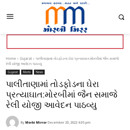
Home
Gujarat
પાલીતાણામાં તોડફોડના ઘેરા પ્રત્યાઘાત:મોરબીમાં જૈન સમાજે
રેલી યોજી આવેદન પાઠવ્યુ
Gujarat
Morbi
News
પાલીતાણામાં તોડફોડના ઘેરા
પ્રત્યાઘાત:મોરબીમાં જૈન સમાજે
રેલી યોજી આવેદન પાઠવ્યુ
By
Morbi Mirror
December 20, 2022 6:05 pm