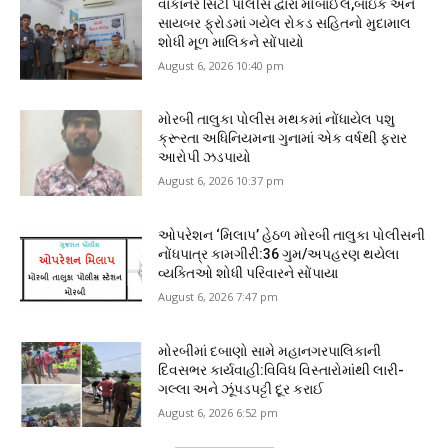
વાંકાનેર સિટી પોલીસ દ્વારા મોબાઈલ,બાઇક અને
સાયબર ફ્રોડમાં ગયેલ રોકડ સહિતનો મુદામાલ
શોધી મૂળ માલિકને સોંપાયો
August 6, 2026 10:40 pm
મોરબી તાલુકા પોલીસ મથકમાં નોંધાયેલ પશુ
ક્રૂરતા અધિનિયમના ગુનામાં એક વર્ષથી ફરાર
આરોપી ઝડપાયો
August 6, 2026 10:37 pm
ઓપરેશન ‘મિલાપ’ હેઠળ મોરબી તાલુકા પોલીસની
નોંધપાત્ર કામગીરી:36 ગુમ/અપહરણ થયેલા
વ્યક્તિઓ શોધી પરિવારને સોંપાયા
August 6, 2026 7:47 pm
મોરબીમાં દબાણો સામે મહાનગરપાલિકાની
દિવસભર કાર્યવાહી:વિવિધ વિસ્તારોમાંથી લારી-
ગલ્લા અને ઝૂંપડપટ્ટી દૂર કરાઈ
August 6, 2026 6:52 pm