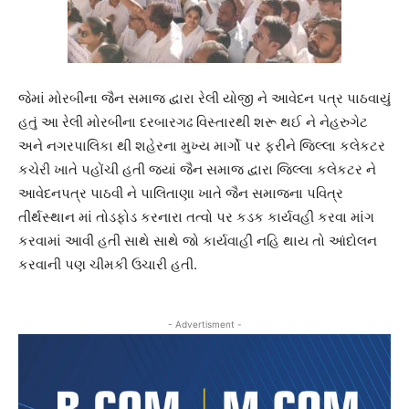
જેમાં મોરબીના જૈન સમાજ દ્વારા રેલી યોજી ને આવેદન પત્ર પાઠવાયું
હતું આ રેલી મોરબીના દરબારગઢ વિસ્તારથી શરૂ થઈ ને નેહરુગેટ
અને નગરપાલિકા થી શહેરના મુખ્ય માર્ગો પર ફરીને જિલ્લા કલેકટર
કચેરી ખાતે પહોંચી હતી જ્યાં જૈન સમાજ દ્વારા જિલ્લા કલેકટર ને
આવેદનપત્ર પાઠવી ને પાલિતાણા ખાતે જૈન સમાજના પવિત્ર
તીર્થસ્થાન માં તોડફોડ કરનારા તત્વો પર કડક કાર્યવહી કરવા માંગ
કરવામાં આવી હતી સાથે સાથે જો કાર્યવાહી નહિ થાય તો આંદોલન
કરવાની પણ ચીમકી ઉચારી હતી.
- Advertisment -