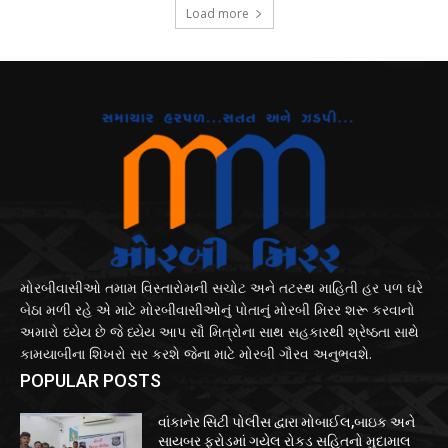
Load more
મોરબીવાસીઓ તમામ વિસ્તારોમની સચોટ અને તટસ્થ માહિતી હર પળ ઘરે
બેઠા મળી રહે એ માટે મોરબીવાસીઓનું પોતાનું મોરબી મિરર શરૂ કરવાનો
અમારો ધ્યેય છે જે ધ્યેય આપ સૌ મિત્રોના સાથ સહકારથી શ્રેષ્ઠતા સાથે
કામયાબીના શિખરો સર કરશે જેના માટે મોરબી ગૌરવ અનુભવશે.
POPULAR POSTS
વાંકાનેર સિટી પોલીસ દ્વારા મોબાઈલ,બાઇક અને
સાયબર ફ્રોડમાં ગયેલ રોકડ સહિતનો મુદામાલ