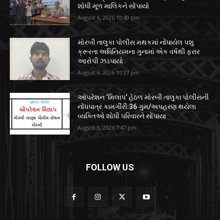
શોધી મૂળ માલિકને સોંપાયો
August 6, 2026 10:40 pm
મોરબી તાલુકા પોલીસ મથકમાં નોંધાયેલ પશુ
ક્રૂરતા અધિનિયમના ગુનામાં એક વર્ષથી ફરાર
આરોપી ઝડપાયો
August 6, 2026 10:37 pm
ઓપરેશન ‘મિલાપ’ હેઠળ મોરબી તાલુકા પોલીસની
નોંધપાત્ર કામગીરી:36 ગુમ/અપહરણ થયેલા
વ્યક્તિઓ શોધી પરિવારને સોંપાયા
August 6, 2026 7:47 pm
FOLLOW US