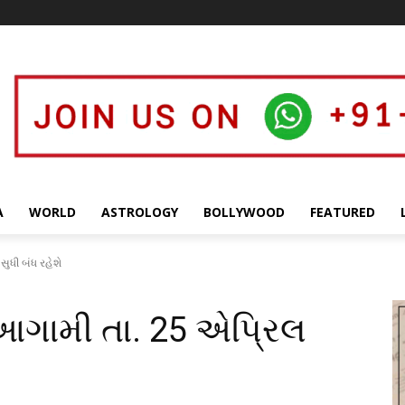
A
WORLD
ASTROLOGY
BOLLYWOOD
FEATURED
 સુધી બંધ રહેશે
્ડ આગામી તા. 25 એપ્રિલ