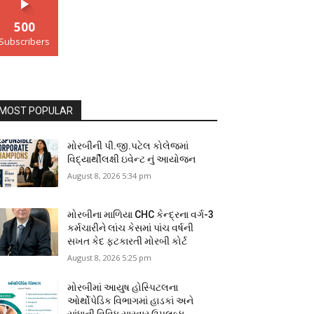
500
Subscribers
MOST POPULAR
મોરબીની પી.જી.પટેલ કોલેજમાં
વિદ્યાર્થીલક્ષી ઇવેન્ટ નું આયોજન
August 8, 2026 5:34 pm
મોરબીના માળિયા CHC કેન્દ્રના વર્ગ-3
કર્મચારીને લાંચ કેસમાં પાંચ વર્ષની
સખત કેદ ફટકારતી મોરબી કોર્ટ
August 8, 2026 5:25 pm
મોરબીમાં આયુષ હોસ્પિટલના
ઓર્થોપેડિક વિભાગમાં હાડકાં અને
સાંધાની વિવિધ સારવાર ઉપલબ્ધ