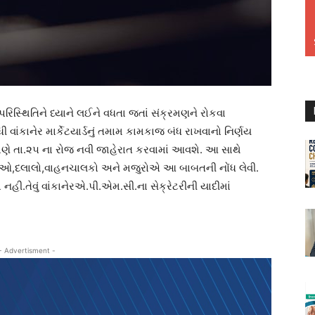
આ પરિસ્થિતિને ધ્યાને લઈને વધતા જતાં સંક્રમણને રોકવા
ુધી વાંકાનેર માર્કેટયાર્ડનું તમામ કામકાજ બંધ રાખવાનો નિર્ણય
રમાણે તા.૨૫ ના રોજ નવી જાહેરાત કરવામાં આવશે. આ સાથે
, વેપારીઓ,દલાલો,વાહનચાલકો અને મજુરોએ આ બાબતની નોંધ લેવી.
ી.તેવું વાંકાનેરએ.પી.એમ.સી.ના સેક્રેટરીની યાદીમાં
- Advertisment -