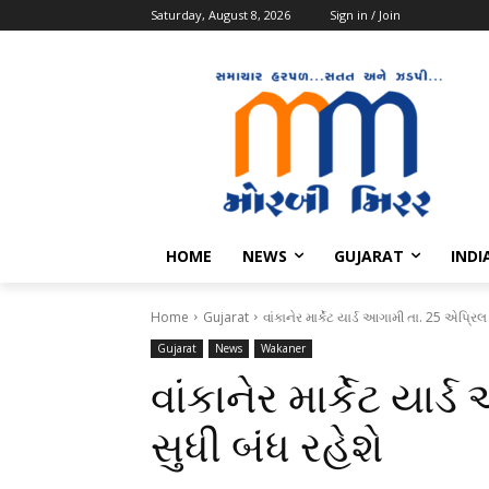
Saturday, August 8, 2026
Sign in / Join
HOME
NEWS
GUJARAT
INDI
Home
Gujarat
વાંકાનેર માર્કેટ યાર્ડ આગામી તા. 25 એપ્રિલ
Gujarat
News
Wakaner
વાંકાનેર માર્કેટ યાર
સુધી બંધ રહેશે