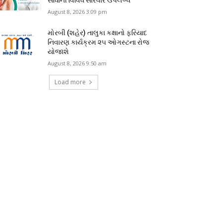
August 8, 2026 3:09 pm
મોરબી (શહેર) તાલુકા કક્ષાનો ફરિયાદ
નિવારણ કાર્યક્રમ ૨૫ ઓગસ્ટના રોજ
યોજાશે
August 8, 2026 9:50 am
Load more