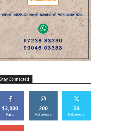
Stay Connected
13,000
200
50
Fans
Followers
Followers