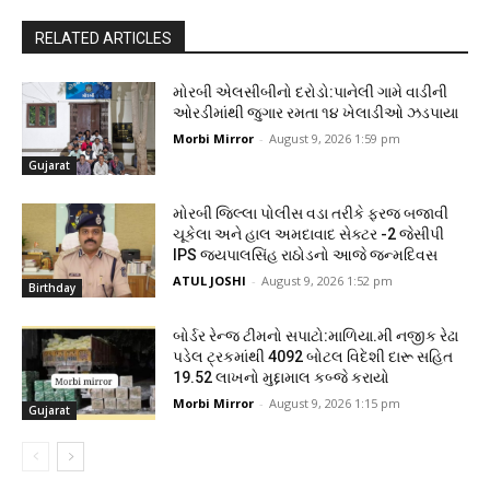
RELATED ARTICLES
મોરબી એલસીબીનો દરોડો:પાનેલી ગામે વાડીની
ઓરડીમાંથી જુગાર રમતા ૧૪ ખેલાડીઓ ઝડપાયા
Morbi Mirror
-
August 9, 2026 1:59 pm
Gujarat
મોરબી જિલ્લા પોલીસ વડા તરીકે ફરજ બજાવી
ચૂકેલા અને હાલ અમદાવાદ સેક્ટર -2 જેસીપી
IPS જયપાલસિંહ રાઠોડનો આજે જન્મદિવસ
ATUL JOSHI
-
August 9, 2026 1:52 pm
Birthday
બોર્ડર રેન્જ ટીમનો સપાટો:માળિયા.મી નજીક રેઢા
પડેલ ટ્રકમાંથી 4092 બોટલ વિદેશી દારૂ સહિત
19.52 લાખનો મુદ્દામાલ કબ્જે કરાયો
Morbi Mirror
-
August 9, 2026 1:15 pm
Gujarat