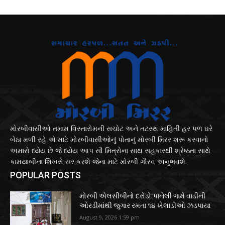
મોરબીવાસીઓ તમામ વિસ્તારોમની સચોટ અને તટસ્થ માહિતી હર પળ ઘરે
બેઠા મળી રહે એ માટે મોરબીવાસીઓનું પોતાનું મોરબી મિરર શરૂ કરવાનો
અમારો ધ્યેય છે જે ધ્યેય આપ સૌ મિત્રોના સાથ સહકારથી શ્રેષ્ઠતા સાથે
કામયાબીના શિખરો સર કરશે જેના માટે મોરબી ગૌરવ અનુભવશે.
POPULAR POSTS
મોરબી એલસીબીનો દરોડો:પાનેલી ગામે વાડીની
ઓરડીમાંથી જુગાર રમતા ૧૪ ખેલાડીઓ ઝડપાયા
August 9, 2026 1:59 pm