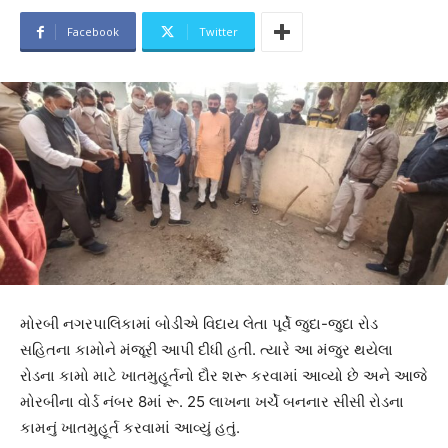
Facebook
Twitter
મોરબી નગરપાલિકામાં બોડીએ વિદાય લેતા પૂર્વે જુદા-જુદા રોડ
સહિતના કામોને મંજૂરી આપી દીધી હતી. ત્યારે આ મંજુર થયેલા
રોડના કામો માટે ખાતમુહૂર્તનો દૌર શરૂ કરવામાં આવ્યો છે અને આજે
મોરબીના વોર્ડ નંબર 8માં રૂ. 25 લાખના ખર્ચે બનનાર સીસી રોડના
કામનું ખાતમુહૂર્ત કરવામાં આવ્યું હતું.