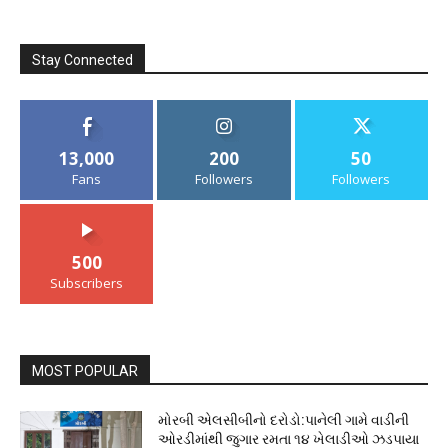
Stay Connected
13,000
200
50
Fans
Followers
Followers
500
Subscribers
MOST POPULAR
મોરબી એલસીબીનો દરોડો:પાનેલી ગામે વાડીની
ઓરડીમાંથી જુગાર રમતા ૧૪ ખેલાડીઓ ઝડપાયા