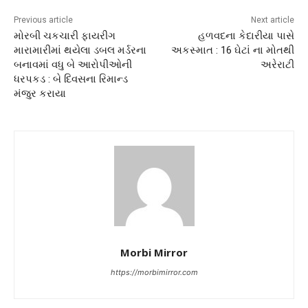
Previous article
Next article
મોરબી ચકચારી ફાયરીગ
હળવદના કેદારીયા પાસે
મારામારીમાં થયેલા ડબલ મર્ડરના
અકસ્માત : 16 ઘેટાં ના મોતથી
બનાવમાં વધુ બે આરોપીઓની
અરેરાટી
ધરપકડ : બે દિવસના રિમાન્ડ
મંજુર કરાયા
Morbi Mirror
https://morbimirror.com