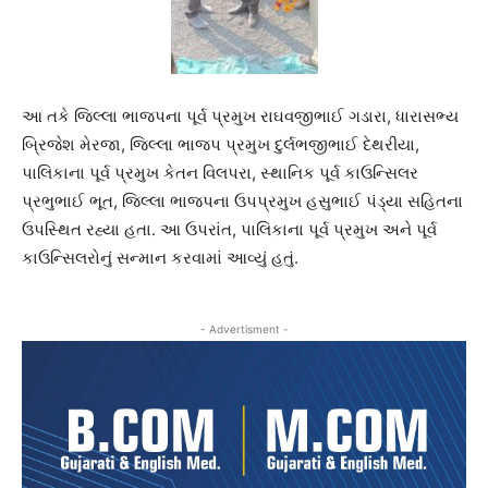
આ તકે જિલ્લા ભાજપના પૂર્વ પ્રમુખ રાઘવજીભાઈ ગડારા, ધારાસભ્ય
બ્રિજેશ મેરજા, જિલ્લા ભાજપ પ્રમુખ દુર્લભજીભાઈ દેથરીયા,
પાલિકાના પૂર્વ પ્રમુખ કેતન વિલપરા, સ્થાનિક પૂર્વ કાઉન્સિલર
પ્રભુભાઈ ભૂત, જિલ્લા ભાજપના ઉપપ્રમુખ હસુભાઈ પંડ્યા સહિતના
ઉપસ્થિત રહ્યા હતા. આ ઉપરાંત, પાલિકાના પૂર્વ પ્રમુખ અને પૂર્વ
કાઉન્સિલરોનું સન્માન કરવામાં આવ્યું હતું.
- Advertisment -