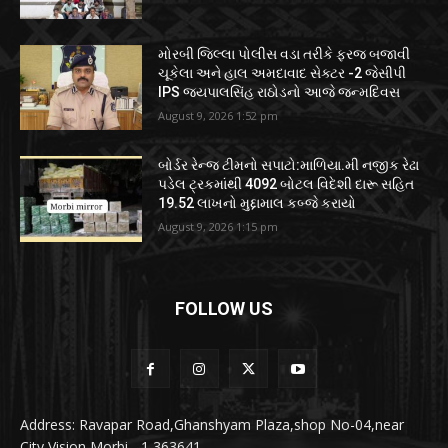
મોરબી જિલ્લા પોલીસ વડા તરીકે ફરજ બજાવી
ચૂકેલા અને હાલ અમદાવાદ સેક્ટર -2 જેસીપી
IPS જયપાલસિંહ રાઠોડનો આજે જન્મદિવસ
August 9, 2026 1:52 pm
બોર્ડર રેન્જ ટીમનો સપાટો:માળિયા.મી નજીક રેઢા
પડેલ ટ્રકમાંથી 4092 બોટલ વિદેશી દારૂ સહિત
19.52 લાખનો મુદ્દામાલ કબ્જે કરાયો
August 9, 2026 1:15 pm
FOLLOW US
Address: Ravapar Road,Ghanshyam Plaza,shop No-04,near
City Vision Morbi - 1 363641