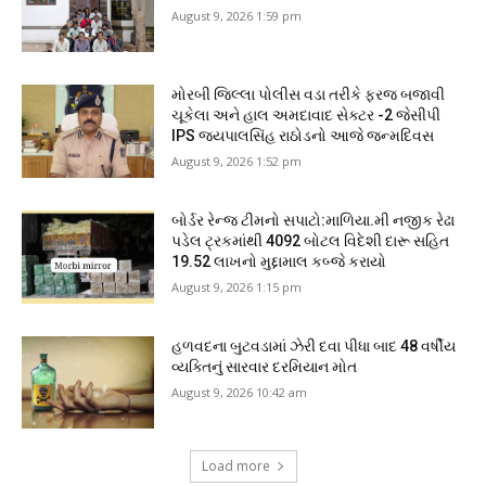
August 9, 2026 1:59 pm
મોરબી જિલ્લા પોલીસ વડા તરીકે ફરજ બજાવી
ચૂકેલા અને હાલ અમદાવાદ સેક્ટર -2 જેસીપી
IPS જયપાલસિંહ રાઠોડનો આજે જન્મદિવસ
August 9, 2026 1:52 pm
બોર્ડર રેન્જ ટીમનો સપાટો:માળિયા.મી નજીક રેઢા
પડેલ ટ્રકમાંથી 4092 બોટલ વિદેશી દારૂ સહિત
19.52 લાખનો મુદ્દામાલ કબ્જે કરાયો
August 9, 2026 1:15 pm
હળવદના બુટવડામાં ઝેરી દવા પીધા બાદ 48 વર્ષીય
વ્યક્તિનું સારવાર દરમિયાન મોત
August 9, 2026 10:42 am
Load more