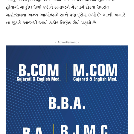
હોવાનો માહોલ ઉભો કરીને સમાજને ગેરમાર્ગે દોરવા ઉપરાંત
મહોત્સવના અન્ય આયોજકો સાથે પણ દ્રોહ કર્યો છે આથી અમારે
ના છૂટકે આજથી આવો કઠોર નિર્ણય લેવો પડ્યો છે.
- Advertisment -