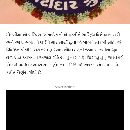
મોરબીમાં થોડા દિવસ અગાઉ પતીએ પત્નીને ચારિત્ર્ય વિશે શંકા કરી
અને આડા સંબંધ ને લઈને માર માર્યો હતો જે બાબતે મોરબી સીટી એ
ડિવિઝન પોલીસ મથકમાં ફરિયાદ નોંધાઈ હતી જેમાં મોરબીના યુવા
રાજકીય આગેવાન અજય લોરિયા નુ નામ પણ ઉછળ્યું હતું જે મામલે
મોરબી પાટીદાર નવરાત્રિ મહોસ્ત્વ સમિતિ એ અજય લોરિયા સામે
કઠોર નિર્ણય લીધો છે.
- Advertisement -