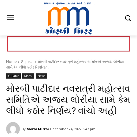
Home
Gujarat
મોરબી પાટીદાર નવરાત્રી મહોત્સવ સમિતિએ અજય લોરીયા
સામે કેમ લીધો કઠોર નિર્ણય?...
Gujarat
Morbi
News
મોરબી પાટીદાર નવરાત્રી મહોત્સવ
સમિતિએ અજય લોરીયા સામે કેમ
લીધો કઠોર નિર્ણય? વાંચો અહી
By
Morbi Mirror
December 24, 2022 6:47 pm