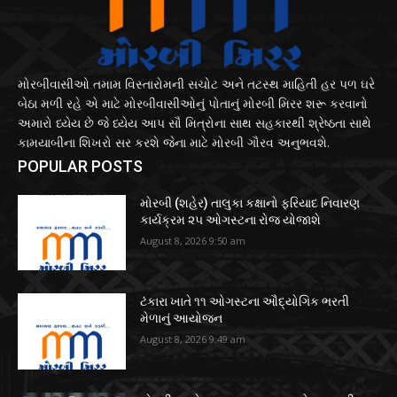
મોરબીવાસીઓ તમામ વિસ્તારોમની સચોટ અને તટસ્થ માહિતી હર પળ ઘરે
બેઠા મળી રહે એ માટે મોરબીવાસીઓનું પોતાનું મોરબી મિરર શરૂ કરવાનો
અમારો ધ્યેય છે જે ધ્યેય આપ સૌ મિત્રોના સાથ સહકારથી શ્રેષ્ઠતા સાથે
કામયાબીના શિખરો સર કરશે જેના માટે મોરબી ગૌરવ અનુભવશે.
POPULAR POSTS
મોરબી (શહેર) તાલુકા કક્ષાનો ફરિયાદ નિવારણ
કાર્યક્રમ ૨૫ ઓગસ્ટના રોજ યોજાશે
August 8, 2026 9:50 am
ટંકારા ખાતે ૧૧ ઓગસ્ટના ઔદ્યોગિક ભરતી
મેળાનું આયોજન
August 8, 2026 9:49 am