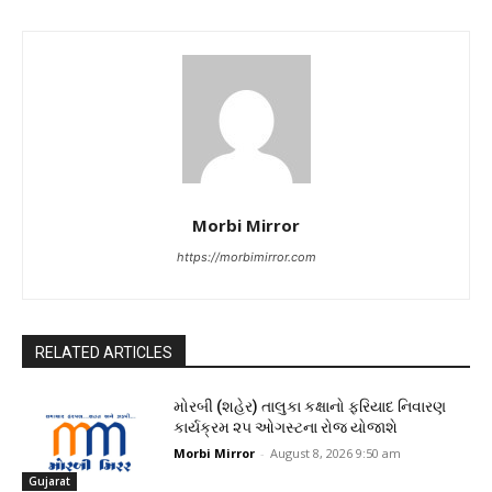
Morbi Mirror
https://morbimirror.com
RELATED ARTICLES
મોરબી (શહેર) તાલુકા કક્ષાનો ફરિયાદ નિવારણ
કાર્યક્રમ ૨૫ ઓગસ્ટના રોજ યોજાશે
Morbi Mirror
-
August 8, 2026 9:50 am
Gujarat