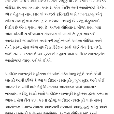
કંકાસનો એક બનાવ બનેલ છે તેનો સંપૂર્ણ પાપનો જવાબદાર અજય
લોરિયા છે. આ બનાવમાં અમારા એક નિર્દોષ અને આયોજકો પૈકીના
એક મેહુલનું નામ FIR માં અજયે ફરિયાદી પાસે લખાવડાવ્યું એવું
નીચ્ચ કક્ષાનું કામ તેના દ્વારા કરવામાં આવ્યું છે પરંતુ મેહુલભાઈ
નિર્દોષ છે એના પુરાવા પણ છે. અજય લોરિયાના બીજા ઘણા બધા
એવા કાંડની ચર્ચા અમારા સંભાળવામાં આવી છે. હવે આજથી
અત્યારથી જ પાટીદાર નવરાત્રી મહોત્સવને અજય લોરિયા અને
તેની સંસ્થા સેવા એજ સંપતિ ફાઉંડેશન સાથે કોઈ લેવા દેવા નથી.
જેની તમામ જનતાને આ પ્રેસ નોટ દ્વારા અમે પાટીદાર નવરાત્રીના
આયોજકો જાણ કરીએ છીએ.
પાટીદાર નવરાત્રી મહોત્સવ દર વર્ષની જેમ ચાલુ રહેશે અને એવી
ખાતરી આપી છીએ કે આ પાટીદાર નવરાત્રીનું ખુબ સુંદર અને કોઈ
આંગળી ન ચીંધી શકે તેવું શિસ્તતાબ આયોજન અમે આવનાર
સમયમાં કરીશું સાથો સાથે પાટીદાર નવરાત્રી મહોત્સવ દ્વારા કરવામાં
આવતા સેવાકીય કામ કરતા રહેશું. પાટીદાર નવરાત્રી મહોત્સવનું
આયોજન સમાજ સેવાના આશયથી કરવામાં આવ્યું હતું. પરંતુ આખે
આખું નવરાત્રી મહોત્સવ આયોજન અજય લોરિયા ખુદ કરતો