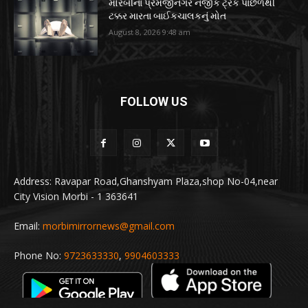
મોરબીના પ્રેમજીનગર નજીક ટ્રકે પાછળથી
ટક્કર મારતા બાઈકચાલકનું મોત
August 8, 2026 9:48 am
FOLLOW US
Address: Ravapar Road,Ghanshyam Plaza,shop No-04,near
City Vision Morbi - 1 363641
Email:
morbimirrornews@gmail.com
Phone No:
9723633330
,
9904603333