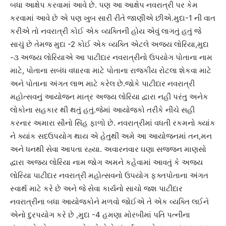
બધા આક્ષેપ કરવામાં આવે છે. પણ આ આક્ષેપ નવરાત્રી પર કેમ
કરવામાં આવે છે એ પણ ખુબ સારી રીતે જાણીએ છીએ.મુદા-1 ની વાત
કરીએ તો નવરાત્રી કોઈ એક વ્યક્તિની હોય એવું લાગતું હતું જે
સાચું છે તેમજ મુદા -2 કોઈ એક વ્યક્તિ એટલે અજય લોરિયા,મુદા
-૩ અજય લોરિયાએ આ પાટીદાર નવરાત્રીનો ઉપયોગ પોતાના નામ
માટે, પોતાના સબંધ વધારવા માટે પોતાના રાજકીય રોટલા શેકવા માટે
અને પોતાના અંગત લાભ માટે કરેલ છે.જોકે પાટીદાર નવરાત્રી
મહોત્સવનું આયોજન માત્ર અજય લોરિયા દ્વારા નહી પરંતુ અનેક
લોકોના સહકાર થી થતું હતું.જેમાં આયોજકો તરીકે નીચે સહી
કરનાર અમારા સૌનો સિંહ ફાળો છે. નવરાત્રીમાં વધતી રકમનો ક્યાંક
ને ક્યાંક સદઉપયોગ થાય એ હેતુથી અમે આ આયોજનમાં તન,મન
અને ધનથી સેવા આપતા રહ્યા. અવારનવાર ઘણા સજ્જન માણસો
દ્વારા અજય લોરિયા નામ જોગ અમને કહેવામાં આવતું કે અજય
લોરિયા પાટીદાર નવરાત્રી મહોત્સવનો ઉપયોગ ફક્તપોતાના અંગત
સ્વાર્થ માટે કરે છે અને જે સેવા કાર્યનો સાચો જશ પાટીદાર
નવરાત્રીના બધા આયોજકોને મળવો જોઈએ તે એક વ્યક્તિ લઈને
એનો દુરપયોગ કરે છે ,મુદા -4 હમણા મોરબીમાં પતિ પત્નીના