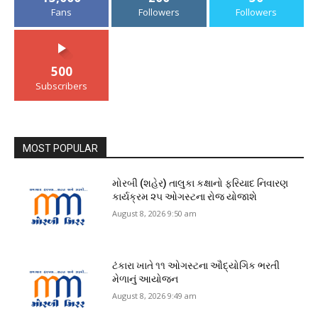
Fans
Followers
Followers
500
Subscribers
MOST POPULAR
મોરબી (શહેર) તાલુકા કક્ષાનો ફરિયાદ નિવારણ
કાર્યક્રમ ૨૫ ઓગસ્ટના રોજ યોજાશે
August 8, 2026 9:50 am
ટંકારા ખાતે ૧૧ ઓગસ્ટના ઔદ્યોગિક ભરતી
મેળાનું આયોજન
August 8, 2026 9:49 am