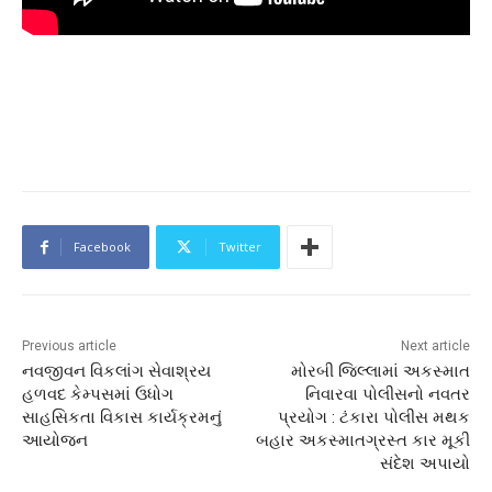
Facebook
Twitter
Previous article
Next article
નવજીવન વિકલાંગ સેવાશ્રય
મોરબી જિલ્લામાં અકસ્માત
હળવદ કેમ્પસમાં ઉધોગ
નિવારવા પોલીસનો નવતર
સાહસિકતા વિકાસ કાર્યક્રમનું
પ્રયોગ : ટંકારા પોલીસ મથક
આયોજન
બહાર અકસ્માતગ્રસ્ત કાર મૂકી
સંદેશ અપાયો