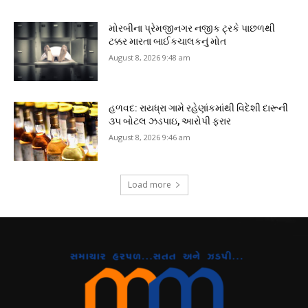
મોરબીના પ્રેમજીનગર નજીક ટ્રકે પાછળથી
ટક્કર મારતા બાઈકચાલકનું મોત
August 8, 2026 9:48 am
હળવદ: રાયધ્રા ગામે રહેણાંકમાંથી વિદેશી દારૂની
૩૫ બોટલ ઝડપાઇ, આરોપી ફરાર
August 8, 2026 9:46 am
Load more