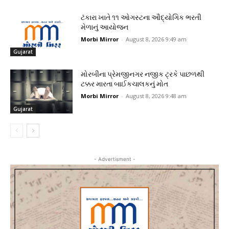
ટંકારા ખાતે ૧૧ ઓગસ્ટના ઔદ્યોગિક ભરતી
મેળાનું આયોજન
Morbi Mirror
-
August 8, 2026 9:49 am
Gujarat
મોરબીના પ્રેમજીનગર નજીક ટ્રકે પાછળથી
ટક્કર મારતા બાઈકચાલકનું મોત
Morbi Mirror
-
August 8, 2026 9:48 am
Gujarat
- Advertisment -