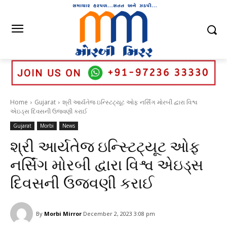
Home
Gujarat
શ્રી આર્યતેજ ઇન્સ્ટિટ્યૂટ ઓફ નર્સિંગ મોરબી દ્વારા વિશ્વ
એઇડ્સ દિવસની ઉજવણી કરાઈ
Gujarat
Morbi
News
શ્રી આર્યતેજ ઇન્સ્ટિટ્યૂટ ઓફ
નર્સિંગ મોરબી દ્વારા વિશ્વ એઇડ્સ
દિવસની ઉજવણી કરાઈ
By
Morbi Mirror
December 2, 2023 3:08 pm