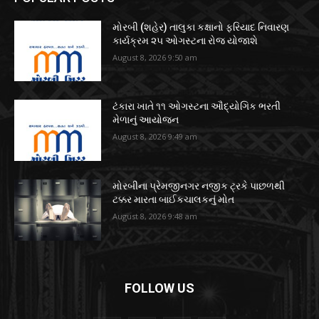
મોરબી (શહેર) તાલુકા કક્ષાનો ફરિયાદ નિવારણ
કાર્યક્રમ ૨૫ ઓગસ્ટના રોજ યોજાશે
August 8, 2026 9:50 am
ટંકારા ખાતે ૧૧ ઓગસ્ટના ઔદ્યોગિક ભરતી
મેળાનું આયોજન
August 8, 2026 9:49 am
મોરબીના પ્રેમજીનગર નજીક ટ્રકે પાછળથી
ટક્કર મારતા બાઈકચાલકનું મોત
August 8, 2026 9:48 am
FOLLOW US