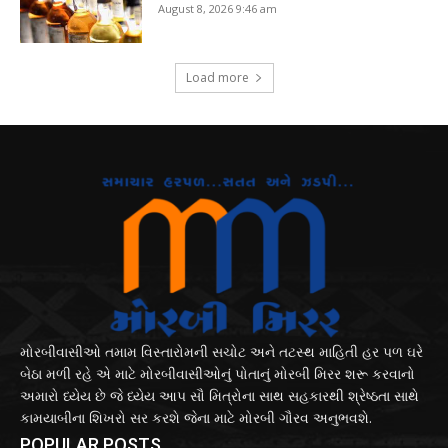
August 8, 2026 9:46 am
Load more
મોરબીવાસીઓ તમામ વિસ્તારોમની સચોટ અને તટસ્થ માહિતી હર પળ ઘરે
બેઠા મળી રહે એ માટે મોરબીવાસીઓનું પોતાનું મોરબી મિરર શરૂ કરવાનો
અમારો ધ્યેય છે જે ધ્યેય આપ સૌ મિત્રોના સાથ સહકારથી શ્રેષ્ઠતા સાથે
કામયાબીના શિખરો સર કરશે જેના માટે મોરબી ગૌરવ અનુભવશે.
POPULAR POSTS