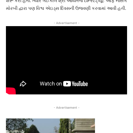
શરૂ કરી હતી. ત્યારે ગઈકાલે શ્રી આર્યતેજ ઇન્સ્ટિટ્યૂટ ઓફ નર્સિંગ
મોરબી દ્વારા પણ વિશ્વ એઇડ્સ દિવસની ઉજવણી કરવામાં આવી હતી.
- Advertisement -
- Advertisement -