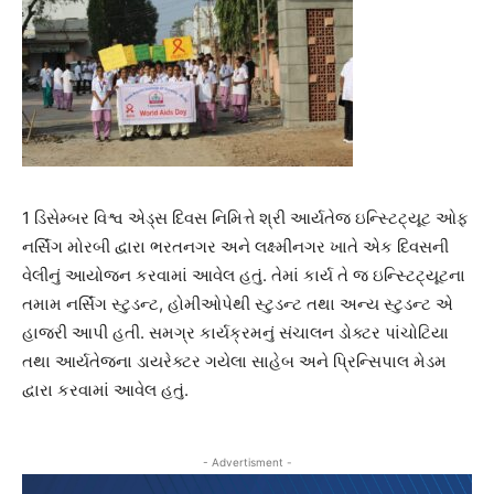
1 ડિસેમ્બર વિશ્વ એડ્સ દિવસ નિમિત્તે શ્રી આર્યતેજ ઇન્સ્ટિટ્યૂટ ઓફ
નર્સિંગ મોરબી દ્વારા ભરતનગર અને લક્ષ્મીનગર ખાતે એક દિવસની
વેલીનું આયોજન કરવામાં આવેલ હતું. તેમાં કાર્ય તે જ ઇન્સ્ટિટ્યૂટના
તમામ નર્સિંગ સ્ટુડન્ટ, હોમીઓપેથી સ્ટુડન્ટ તથા અન્ય સ્ટુડન્ટ એ
હાજરી આપી હતી. સમગ્ર કાર્યક્રમનું સંચાલન ડોક્ટર પાંચોટિયા
તથા આર્યતેજના ડાયરેક્ટર ગયેલા સાહેબ અને પ્રિન્સિપાલ મેડમ
દ્વારા કરવામાં આવેલ હતું.
- Advertisment -