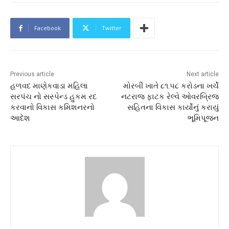
Facebook
Twitter
Previous article
Next article
હળવદ માણેકવાડા મહિલા
મોરબી ખાતે ૮૧.૫૮ કરોડના ખર્ચે
સરપંચ નો સસ્પેન્ડ હુકમ રદ
નટરાજ ફાટક રેલ્વે ઓવરબ્રિજ
કરવાનો વિકાસ કમિશનરનો
સહિતના વિકાસ કાર્યોનું કરાયું
આદેશ
ભૂમિપૂજન