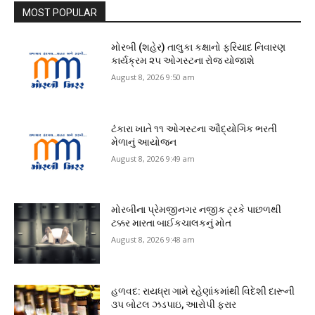
MOST POPULAR
મોરબી (શહેર) તાલુકા કક્ષાનો ફરિયાદ નિવારણ
કાર્યક્રમ ૨૫ ઓગસ્ટના રોજ યોજાશે
August 8, 2026 9:50 am
ટંકારા ખાતે ૧૧ ઓગસ્ટના ઔદ્યોગિક ભરતી
મેળાનું આયોજન
August 8, 2026 9:49 am
મોરબીના પ્રેમજીનગર નજીક ટ્રકે પાછળથી
ટક્કર મારતા બાઈકચાલકનું મોત
August 8, 2026 9:48 am
હળવદ: રાયધ્રા ગામે રહેણાંકમાંથી વિદેશી દારૂની
૩૫ બોટલ ઝડપાઇ, આરોપી ફરાર