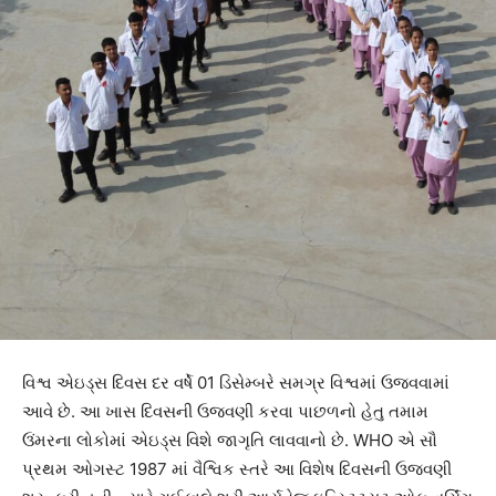
વિશ્વ એઇડ્સ દિવસ દર વર્ષે 01 ડિસેમ્બરે સમગ્ર વિશ્વમાં ઉજવવામાં
આવે છે. આ ખાસ દિવસની ઉજવણી કરવા પાછળનો હેતુ તમામ
ઉંમરના લોકોમાં એઇડ્સ વિશે જાગૃતિ લાવવાનો છે. WHO એ સૌ
પ્રથમ ઓગસ્ટ 1987 માં વૈશ્વિક સ્તરે આ વિશેષ દિવસની ઉજવણી