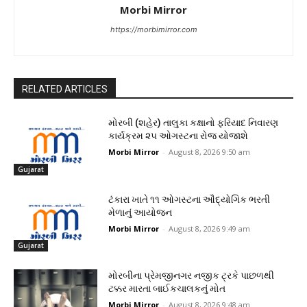
Morbi Mirror
https://morbimirror.com
RELATED ARTICLES
મોરબી (શહેર) તાલુકા કક્ષાનો ફરિયાદ નિવારણ
કાર્યક્રમ ૨૫ ઓગસ્ટના રોજ યોજાશે
Morbi Mirror
-
August 8, 2026 9:50 am
Gujarat
ટંકારા ખાતે ૧૧ ઓગસ્ટના ઔદ્યોગિક ભરતી
મેળાનું આયોજન
Morbi Mirror
-
August 8, 2026 9:49 am
Gujarat
મોરબીના પ્રેમજીનગર નજીક ટ્રકે પાછળથી
ટક્કર મારતા બાઈકચાલકનું મોત
Morbi Mirror
-
August 8, 2026 9:48 am