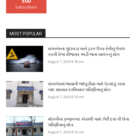
500
Subscribers
MOST POPULAR
વાંકાનેરના ગુંદાખડા ખાતે ટ્રક ઉપર રેતીનું લેવલ
કરતી વેળા વીજતાર અડી જતા ચાલકનું મોત
August 7, 2026 8:58 am
વાંકાનેરમાં ભાયાતી જાંબુડીયા ગામે પેટમાં દુઃખવા
બાદ સારવાર દરમિયાન પરિણીતાનું મોત
August 7, 2026 8:55 am
મોરબીના કૃષ્ણનગર કોયલી ગામે ઝેરી દવા પી લેતા
પરિણીતાનું મોત.
August 7, 2026 8:53 am