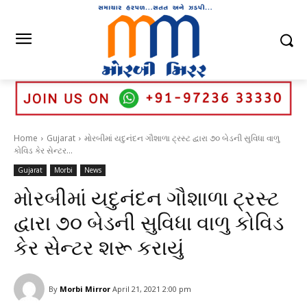
Home
Gujarat
મોરબીમાં યદુનંદન ગૌશાળા ટ્રસ્ટ દ્વારા ૭૦ બેડની સુવિધા વાળુ
કોવિડ કેર સેન્ટર...
Gujarat
Morbi
News
મોરબીમાં યદુનંદન ગૌશાળા ટ્રસ્ટ
દ્વારા ૭૦ બેડની સુવિધા વાળુ કોવિડ
કેર સેન્ટર શરૂ કરાયું
By
Morbi Mirror
April 21, 2021 2:00 pm