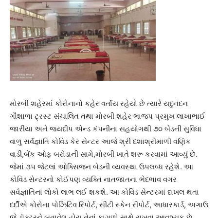
મોરબી શહેરમાં કોરોનાનો કહેર વર્તાય રહેયો છે ત્યારે યદુનંદન
ગૌશાળા ટ્રસ્ટ સંચાલિત તથા મોરબી શહેર ભાજપ પ્રમુખ લાખાભાઈ
જારીયા અને જયદીપ એન્ડ કંપનીના સહયોગથી ૭૦ બેડની સુવિધા
વાળુ સર્વજ્ઞાતિ કોવિડ કેર સેન્ટર આજે શ્રી દશાશ્રીમાળી વણિક
વાડી,બેંક ઓફ બરોડાની સામે,મોરબી ખાતે શરૂ કરવામાં આવ્યું છે.
જેમાં ૩૫ જેટલાં ઓક્સિજન બેડની વ્યવસ્થા ઉપલબ્ધ રહેશે. આ
કોવિડ સેન્ટરનો કોઈપણ વ્યક્તિ નાતજાતના ભેદભાવ વગર
સર્વજ્ઞાતિનાં લોકો લાભ લઈ શકશે. આ કોવિડ સેન્ટરમાં દાખલ થતા
દર્દીએ કોરોના પોઝિટિવ રિપોર્ટ, સીટી સ્કેન રીપોર્ટ, આધારકાર્ડ, અગાઉ
જે ડૉક્ટરને બતાવેલ હોય તેનાં કાગળો સાથે રાખવા આવશ્યક છે.