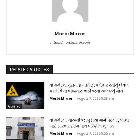
Morbi Mirror
https://morbimirror.com
RELATED ARTICLES
વાંકાનેરના ગુંદાખડા ખાતે ટ્રક ઉપર રેતીનું લેવલ
કરતી વેળા વીજતાર અડી જતા ચાલકનું મોત
Morbi Mirror
-
August 7, 2026 8:58 am
Gujarat
વાંકાનેરમાં ભાયાતી જાંબુડીયા ગામે પેટમાં દુઃખવા
બાદ સારવાર દરમિયાન પરિણીતાનું મોત
Morbi Mirror
-
August 7, 2026 8:55 am