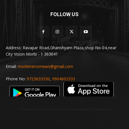
FOLLOW US
Address: Ravapar Road,Ghanshyam Plaza,shop No-04,near
City Vision Morbi - 1 363641
Email:
morbimirrornews@gmail.com
Phone No:
9723633330
,
9904603333