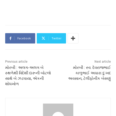
Facebook
Twitter
Previous article
Next article
મોરબી : અલગ-અલગ બે
મોરબી : સ્વ. દેવરાજભાઈ
સ્થળેથી વિદેશી દારૂની બોટલો
કાળુભાઈ અઘારા દુઃખદ
સાથે બે ઝડપાયા, એકની
અવસાન, ટેલીફોનીક બેસણું
શોધખોળ