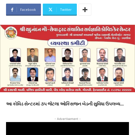
Facebook
Twitter
આ કોવિડ સેન્ટરમાં ૩૫ જેટલા ઓકિસજન બેડની સુવિધા ઉપલબ્ધ…
- Advertisement -