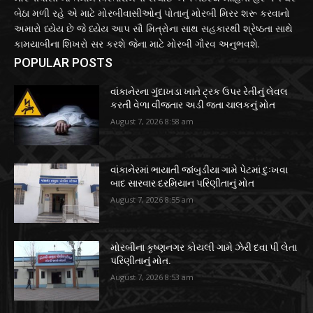
બેઠા મળી રહે એ માટે મોરબીવાસીઓનું પોતાનું મોરબી મિરર શરૂ કરવાનો
અમારો ધ્યેય છે જે ધ્યેય આપ સૌ મિત્રોના સાથ સહકારથી શ્રેષ્ઠતા સાથે
કામયાબીના શિખરો સર કરશે જેના માટે મોરબી ગૌરવ અનુભવશે.
POPULAR POSTS
વાંકાનેરના ગુંદાખડા ખાતે ટ્રક ઉપર રેતીનું લેવલ
કરતી વેળા વીજતાર અડી જતા ચાલકનું મોત
August 7, 2026 8:58 am
વાંકાનેરમાં ભાયાતી જાંબુડીયા ગામે પેટમાં દુઃખવા
બાદ સારવાર દરમિયાન પરિણીતાનું મોત
August 7, 2026 8:55 am
મોરબીના કૃષ્ણનગર કોયલી ગામે ઝેરી દવા પી લેતા
પરિણીતાનું મોત.
August 7, 2026 8:53 am