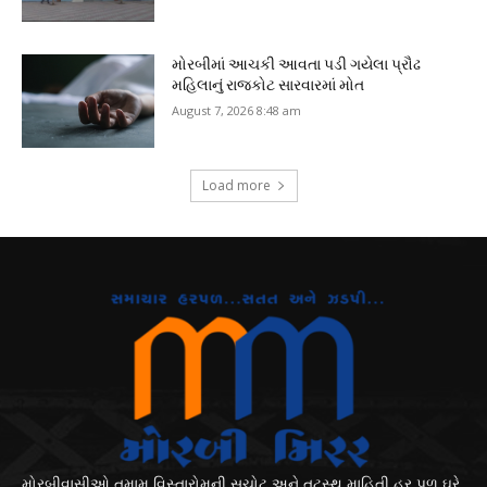
મોરબીમાં આચકી આવતા પડી ગયેલા પ્રૌઢ
મહિલાનું રાજકોટ સારવારમાં મોત
August 7, 2026 8:48 am
Load more
મોરબીવાસીઓ તમામ વિસ્તારોમની સચોટ અને તટસ્થ માહિતી હર પળ ઘરે