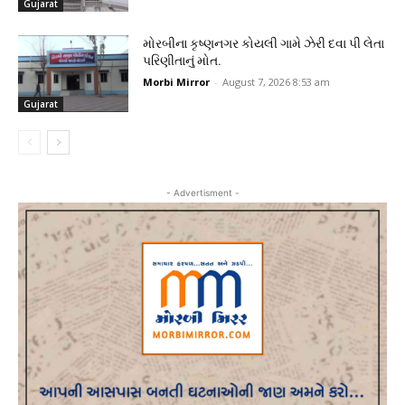
Gujarat
મોરબીના કૃષ્ણનગર કોયલી ગામે ઝેરી દવા પી લેતા
પરિણીતાનું મોત.
Morbi Mirror
-
August 7, 2026 8:53 am
Gujarat
- Advertisment -