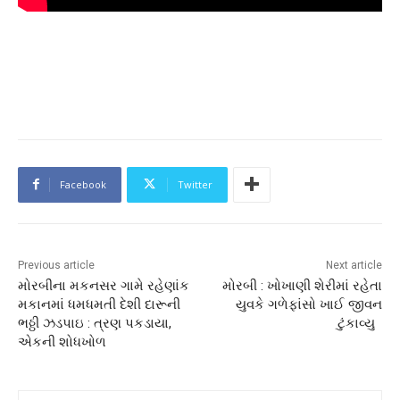
Facebook
Twitter
Previous article
Next article
મોરબીના મકનસર ગામે રહેણાંક
મોરબી : ખોખાણી શેરીમાં રહેતા
મકાનમાં ધમધમતી દેશી દારૂની
યુવકે ગળેફાંસો ખાઈ જીવન
ભઠ્ઠી ઝડપાઇ : ત્રણ પકડાયા,
ટુંકાવ્યુ
એકની શોધખોળ