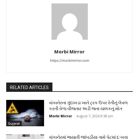
Morbi Mirror
https://morbimirror.com
RELATED ARTICLES
વાંકાનેરના ગુંદાખડા ખાતે ટ્રક ઉપર રેતીનું લેવલ
કરતી વેળા વીજતાર અડી જતા ચાલકનું મોત
Morbi Mirror
-
August 7, 2026 8:58 am
Gujarat
વાંકાનેરમાં ભાયાતી જાંબુડીયા ગામે પેટમાં દુઃખવા