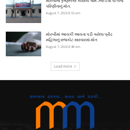
મોરબીના કૃષ્ણનગર કોયલી ગામે ઝેરી દવા પી લેતા
પરિણીતાનું મોત.
August 7, 2026 8:53 am
મોરબીમાં આચકી આવતા પડી ગયેલા પ્રૌઢ
મહિલાનું રાજકોટ સારવારમાં મોત
August 7, 2026 8:48 am
Load more