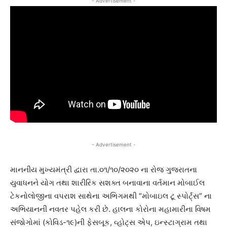
- Advertisement -
- Advertisement -
માનનીય મુખ્યમંત્રી દ્વારા તા.૦૧/૧૦/૨૦૨૦ ના રોજ ગુજરાતના
યુવાધનને યોગ તથા શારીરિક સશક્ત બનાવાના વર્તમાન મોબાઈલ
ટેકનોલોજીના વપરાશ સાથેના અભિગમથી “મોબાઇલ ટૂ સ્પોર્ટ્સ” ના
અભિયાનની નવતર પહેલ કરી છે. હાલના કોરોના મહામારીના વિષમ
સંજોગોમાં (કોવિડ-૧૯)ની ફેસબૂક, વ્હોટ્સ એપ, ઇન્સ્ટાગ્રામ તથા