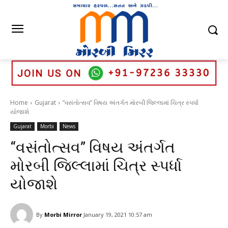
Home
Gujarat
“વસંતોત્સવ” વિષય અંતર્ગત મોરબી જિલ્લામાં ચિત્ર સ્પર્ધા
યોજાશે
Gujarat
Morbi
News
“વસંતોત્સવ” વિષય અંતર્ગત
મોરબી જિલ્લામાં ચિત્ર સ્પર્ધા
યોજાશે
By
Morbi Mirror
January 19, 2021 10:57 am