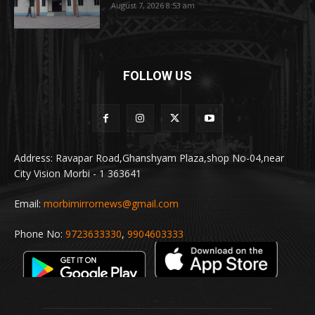
August 7, 2026 8:53 am
FOLLOW US
Address: Ravapar Road,Ghanshyam Plaza,shop No-04,near
City Vision Morbi - 1 363641
Email:
morbimirrornews@gmail.com
Phone No:
9723633330
,
9904603333