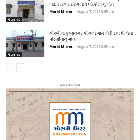
બાદ સારવાર દરમિયાન પરિણીતાનું મોત
Morbi Mirror
-
August 7, 2026 8:55 am
Gujarat
મોરબીના કૃષ્ણનગર કોયલી ગામે ઝેરી દવા પી લેતા
પરિણીતાનું મોત.
Morbi Mirror
-
August 7, 2026 8:53 am
Gujarat
- Advertisment -