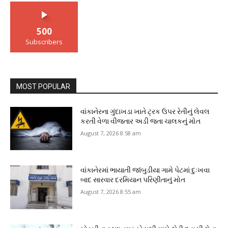
500
Subscribers
MOST POPULAR
વાંકાનેરના ગુંદાખડા ખાતે ટ્રક ઉપર રેતીનું લેવલ
કરતી વેળા વીજતાર અડી જતા ચાલકનું મોત
August 7, 2026 8:58 am
વાંકાનેરમાં ભાયાતી જાંબુડીયા ગામે પેટમાં દુઃખવા
બાદ સારવાર દરમિયાન પરિણીતાનું મોત
August 7, 2026 8:55 am