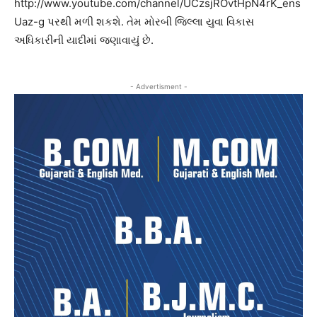
http://www.youtube.com/channel/UCzsjROvtHpN4rK_ens
Uaz-g પરથી મળી શકશે. તેમ મોરબી જિલ્લા યુવા વિકાસ
અધિકારીની યાદીમાં જણાવાયું છે.
- Advertisment -