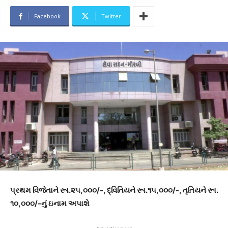
Facebook
Twitter
પ્રથમ વિજેતાને રૂા.૨૫,૦૦૦/-, દ્વિતિયને રૂા.૧૫,૦૦૦/-, તૃતિયને રૂા.
૧૦,૦૦૦/-નું ઇનામ અપાશે