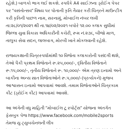
રહેશે.) બાળકો ભાગ લઈ શકશે. સ્પર્ધકે A4 સાઈઝના ડ્રોઈંગ પેપર
પર “વસંતોત્સવ” વિષય પર પોતાની કૃતિ તૈયાર કરી ચિત્રને માઉન્ટીંગ
કરી કૃતિની પાછળ નામ, સરનામું, મોબાઈલ નંબર લખી
તા:૨૮/૦૧/૨૦૨૧ થી તા.૧૪/૦૨/૨૦૨૧ બપોરે ૧૨.૦૦ કલાક સુધીમાં
જિલ્લા યુવા વિકાસ અધિકારીની કચેરી, રૂમ નં.૨૩૬, બીજો માળ,
તાલુકા સેવા સદન, લાલબાગ, મોરબી ખાતે મોકલવાની રહેશે.
રાજ્યકક્ષાની ચિત્રસ્પર્ધામાંથી ૧૦ વિજેતા કલાકારોની પસંદગી થશે,
તેઓ પૈકી પ્રથમ વિજેતાને રૂ.૨૫,૦૦૦/-, દ્વિતીય વિજેતાને
રૂ.૧૫,૦૦૦/-, તૃતીય વિજેતાને રૂ. ૧૦,૦૦૦/- એમ ત્રણ ઇનામો અને
બાકીના અન્ય સાત વિજેતાઓને રૂ.૫,૦૦૦/-(પ્રત્યેકને) મુજબ
આશ્વાસન ઇનામો આપવામાં આવશે. તમામ વિજેતાઓને ચિત્રકામ
કીટ (ડ્રોઈંગ કીટ) આપવામાં આવશે.
આ અંગેની વધુ માહિતી “મોબાઈલ ટૂ સ્પોર્ટ્સ” યોજના અંતર્ગત
ફેસબુક પેજ https://www.facebook.com/mobile2sports
તેમજ યુ ટ્યુબચેનલની લીંક