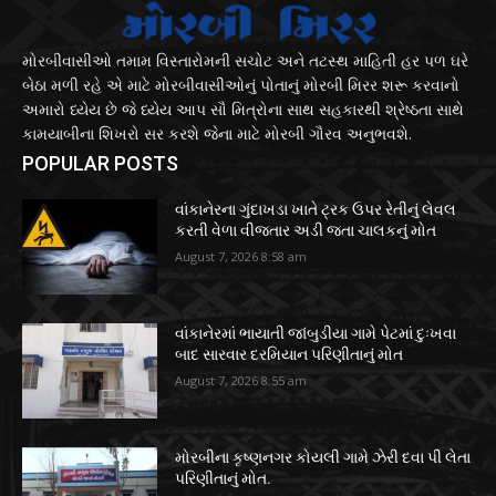
મોરબીવાસીઓ તમામ વિસ્તારોમની સચોટ અને તટસ્થ માહિતી હર પળ ઘરે
બેઠા મળી રહે એ માટે મોરબીવાસીઓનું પોતાનું મોરબી મિરર શરૂ કરવાનો
અમારો ધ્યેય છે જે ધ્યેય આપ સૌ મિત્રોના સાથ સહકારથી શ્રેષ્ઠતા સાથે
કામયાબીના શિખરો સર કરશે જેના માટે મોરબી ગૌરવ અનુભવશે.
POPULAR POSTS
વાંકાનેરના ગુંદાખડા ખાતે ટ્રક ઉપર રેતીનું લેવલ
કરતી વેળા વીજતાર અડી જતા ચાલકનું મોત
August 7, 2026 8:58 am
વાંકાનેરમાં ભાયાતી જાંબુડીયા ગામે પેટમાં દુઃખવા
બાદ સારવાર દરમિયાન પરિણીતાનું મોત
August 7, 2026 8:55 am
મોરબીના કૃષ્ણનગર કોયલી ગામે ઝેરી દવા પી લેતા
પરિણીતાનું મોત.