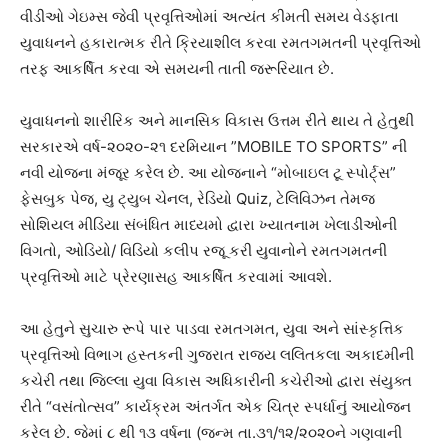
વીડીઓ ગેઇમ્સ જેવી પ્રવૃત્તિઓમાં અત્યંત કીમતી સમય વેડફાતા
યુવાધનને હકારાત્મક રીતે ક્રિયાશીલ કરવા રમતગમતની પ્રવૃત્તિઓ
તરફ આકર્ષિત કરવા એ સમયની તાતી જરૂરિયાત છે.
યુવાધનનો શારીરિક અને માનસિક વિકાસ ઉત્તમ રીતે થાય તે હેતુથી
સરકારએ વર્ષ-૨૦૨૦-૨૧ દરમિયાન ”MOBILE TO SPORTS” ની
નવી યોજના મંજૂર કરેલ છે. આ યોજનાને “મોબાઇલ ટૂ સ્પોર્ટ્સ”
ફેસબુક પેજ, યુ ટ્યુબ ચેનલ, રેડિયો Quiz, ટેલિવિઝન તેમજ
સોશિયલ મીડિયા સંબંધિત માધ્યમો દ્વારા ખ્યાતનામ ખેલાડીઓની
વિગતો, ઓડિયો/ વિડિયો કલીપ રજૂ કરી યુવાનોને રમતગમતની
પ્રવૃત્તિઓ માટે પ્રેરણાસહ આકર્ષિત કરવામાં આવશે.
આ હેતુને સુચારુ રૂપે પાર પાડવા રમતગમત, યુવા અને સાંસ્કૃત્તિક
પ્રવૃત્તિઓ વિભાગ હસ્તકની ગુજરાત રાજ્ય લલિતકલા અકાદમીની
કચેરી તથા જિલ્લા યુવા વિકાસ અધિકારીની કચેરીઓ દ્વારા સંયુક્ત
રીતે “વસંતોત્સવ” કાર્યક્રમ અંતર્ગત એક ચિત્ર સ્પર્ધાનું આયોજન
કરેલ છે. જેમાં ૮ થી ૧૩ વર્ષના (જન્મ તા.૩૧/૧૨/૨૦૨૦ને ગણવાની