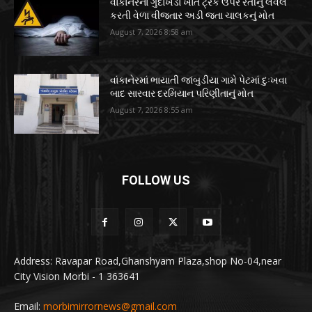
વાંકાનેરના ગુંદાખડા ખાતે ટ્રક ઉપર રેતીનું લેવલ
કરતી વેળા વીજતાર અડી જતા ચાલકનું મોત
August 7, 2026 8:58 am
વાંકાનેરમાં ભાયાતી જાંબુડીયા ગામે પેટમાં દુઃખવા
બાદ સારવાર દરમિયાન પરિણીતાનું મોત
August 7, 2026 8:55 am
FOLLOW US
Address: Ravapar Road,Ghanshyam Plaza,shop No-04,near
City Vision Morbi - 1 363641
Email:
morbimirrornews@gmail.com