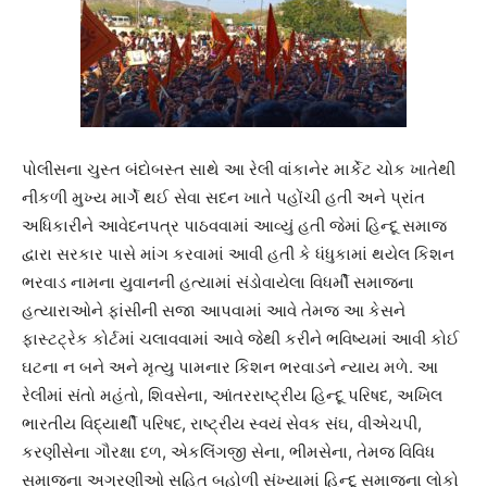
પોલીસના ચુસ્ત બંદોબસ્ત સાથે આ રેલી વાંકાનેર માર્કેટ ચોક ખાતેથી
નીકળી મુખ્ય માર્ગે થઈ સેવા સદન ખાતે પહોંચી હતી અને પ્રાંત
અધિકારીને આવેદનપત્ર પાઠવવામાં આવ્યું હતી જેમાં હિન્દૂ સમાજ
દ્વારા સરકાર પાસે માંગ કરવામાં આવી હતી કે ધંધુકામાં થયેલ કિશન
ભરવાડ નામના યુવાનની હત્યામાં સંડોવાયેલા વિધર્મી સમાજના
હત્યારાઓને ફાંસીની સજા આપવામાં આવે તેમજ આ કેસને
ફાસ્ટટ્રેક કોર્ટમાં ચલાવવામાં આવે જેથી કરીને ભવિષ્યમાં આવી કોઈ
ઘટના ન બને અને મૃત્યુ પામનાર કિશન ભરવાડને ન્યાય મળે. આ
રેલીમાં સંતો મહંતો, શિવસેના, આંતરરાષ્ટ્રીય હિન્દૂ પરિષદ, અખિલ
ભારતીય વિદ્યાર્થી પરિષદ, રાષ્ટ્રીય સ્વયં સેવક સંઘ, વીએચપી,
કરણીસેના ગૌરક્ષા દળ, એકલિંગજી સેના, ભીમસેના, તેમજ વિવિધ
સમાજના અગ્રણીઓ સહિત બહોળી સંખ્યામાં હિન્દૂ સમાજના લોકો