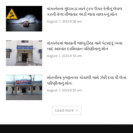
વાંકાનેરના ગુંદાખડા ખાતે ટ્રક ઉપર રેતીનું લેવલ
કરતી વેળા વીજતાર અડી જતા ચાલકનું મોત
August 7, 2026 8:58 am
વાંકાનેરમાં ભાયાતી જાંબુડીયા ગામે પેટમાં દુઃખવા
બાદ સારવાર દરમિયાન પરિણીતાનું મોત
August 7, 2026 8:55 am
મોરબીના કૃષ્ણનગર કોયલી ગામે ઝેરી દવા પી લેતા
પરિણીતાનું મોત.
August 7, 2026 8:53 am
Load more