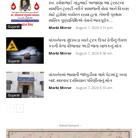
સ્વ. રમેશભાઈ ગાંડુભાઈ અજાણા આ ટ્રસ્ટના
સમર્પિત ટ્રસ્ટી તરીકે સમાજની સેવા અને વિકાસ
માટે હંમેશા કાર્યરત રહ્યા હતા. તેમની પ્રથમ
માસિક પુણ્યતિથિએ તેમને ભાવપૂર્વક...
Gujarat
Morbi Mirror
-
August 7, 2026 5:10 pm
વાંકાનેરના ગુંદાખડા ખાતે ટ્રક ઉપર રેતીનું લેવલ
કરતી વેળા વીજતાર અડી જતા ચાલકનું મોત
Morbi Mirror
-
August 7, 2026 8:58 am
Gujarat
વાંકાનેરમાં ભાયાતી જાંબુડીયા ગામે પેટમાં દુઃખવા
બાદ સારવાર દરમિયાન પરિણીતાનું મોત
Morbi Mirror
-
August 7, 2026 8:55 am
Gujarat
- Advertisment -