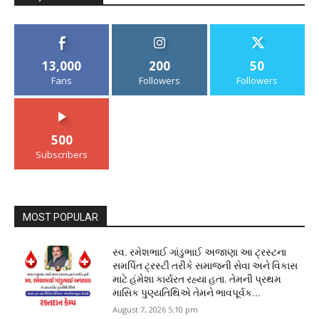
13,000
200
50
Fans
Followers
Followers
500
Subscribers
MOST POPULAR
સ્વ. રમેશભાઈ ગાંડુભાઈ અજાણા આ ટ્રસ્ટના
સમર્પિત ટ્રસ્ટી તરીકે સમાજની સેવા અને વિકાસ
માટે હંમેશા કાર્યરત રહ્યા હતા. તેમની પ્રથમ
માસિક પુણ્યતિથિએ તેમને ભાવપૂર્વક...
August 7, 2026 5:10 pm