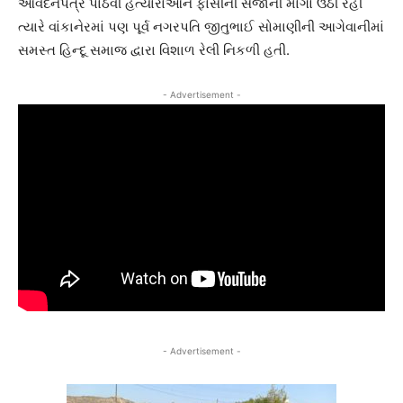
આવેદનપત્ર પાઠવી હત્યારાઓને ફાંસીની સજાની માંગો ઉઠી રહી
ત્યારે વાંકાનેરમાં પણ પૂર્વ નગરપતિ જીતુભાઈ સોમાણીની આગેવાનીમાં
સમસ્ત હિન્દૂ સમાજ દ્વારા વિશાળ રેલી નિકળી હતી.
- Advertisement -
- Advertisement -