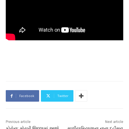
Facebook
Twitter
Previous article
Next article
કોરોના: મોરબી જિલ્લામાં આજે
માળીયામિયાણાના નાના દહીસરા