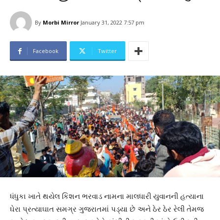
By
Morbi Mirror
January 31, 2022 7:57 pm
Facebook
Twitter
ધંધુકા ખાતે થયેલ કિશન ભરવાડ નામના માલધારી યુવાનની હત્યાના
ઘેરા પ્રત્યાઘાત સમગ્ર ગુજરાતમાં પડ્યા છે અને ઠેર ઠેર રેલી તેમજ