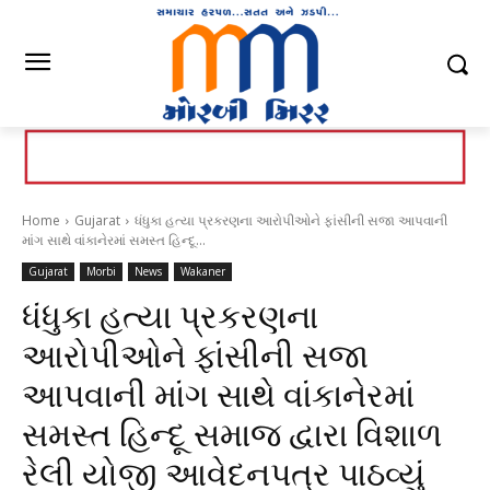
Home
Gujarat
ધંધુકા હત્યા પ્રકરણના આરોપીઓને ફાંસીની સજા આપવાની
માંગ સાથે વાંકાનેરમાં સમસ્ત હિન્દૂ...
Gujarat
Morbi
News
Wakaner
ધંધુકા હત્યા પ્રકરણના
આરોપીઓને ફાંસીની સજા
આપવાની માંગ સાથે વાંકાનેરમાં
સમસ્ત હિન્દૂ સમાજ દ્વારા વિશાળ
રેલી યોજી આવેદનપત્ર પાઠવ્યું