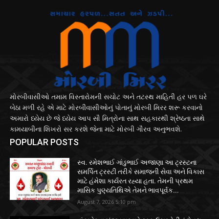
મોરબીવાસીઓ તમામ વિસ્તારોમની સચોટ અને તટસ્થ માહિતી હર પળ ઘરે
બેઠા મળી રહે એ માટે મોરબીવાસીઓનું પોતાનું મોરબી મિરર શરૂ કરવાનો
અમારો ધ્યેય છે જે ધ્યેય આપ સૌ મિત્રોના સાથ સહકારથી શ્રેષ્ઠતા સાથે
કામયાબીના શિખરો સર કરશે જેના માટે મોરબી ગૌરવ અનુભવશે.
POPULAR POSTS
સ્વ. રમેશભાઈ ગાંડુભાઈ અજાણા આ ટ્રસ્ટના
સમર્પિત ટ્રસ્ટી તરીકે સમાજની સેવા અને વિકાસ
માટે હંમેશા કાર્યરત રહ્યા હતા. તેમની પ્રથમ
માસિક પુણ્યતિથિએ તેમને ભાવપૂર્વક...
August 7, 2026 5:10 pm