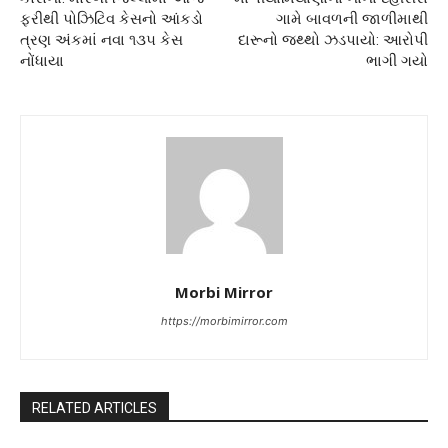
ફરીથી પોઝિટિવ કેસનો આંકડો
ગામે બાવળની જાળીમાથી
ત્રણ અંકમાં નવા ૧૩૫ કેસ
દારૂનો જથ્થો ઝડપાયો: આરોપી
નોંધાયા
ભાગી ગયો
Morbi Mirror
https://morbimirror.com
RELATED ARTICLES