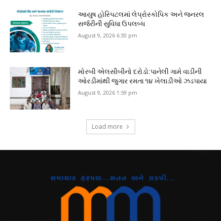
આયુષ હોસ્પિટલમાં લેપ્રોસ્કોપિક અને જનરલ
સર્જરીની સુવિધા ઉપલબ્ધ
August 9, 2026 6:30 pm
મોરબી એલસીબીનો દરોડો:પાનેલી ગામે વાડીની
ઓરડીમાંથી જુગાર રમતા ૧૪ ખેલાડીઓ ઝડપાયા
August 9, 2026 1:59 pm
Load more