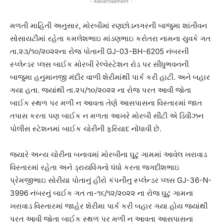
- Advertisement -
મળતી માહિતી અનુસાર, મોરબીમાં રણછોડનગરની બાજુમા શાંતીવન
સોસાયટીમાં રહેતા કમલેશભાઇ માંડણભાઇ કરોતરા નામના યુવકે ગત
તા.૨૩/૧૦/૨૦૨૨ના રોજ પોતાની GJ-03-BH-6205 નંબરની
સ્પ્લેન્ડર પ્લસ બાઈક મોરબી રેલ્વેસ્ટેશન રોડ પર સીંધુભવનની
બાજુમા હનુમાનજી મંદીર વાળી શેરીમાંથી પાર્ક કરી હાટી. અને બહાર
ગયા હતા. જ્યાંથી તા.૨૫/૧૦/૨૦૨૨ ના રોજ પરત આવી જોતા
બાઈક સ્થળ પર મળી ન આવતા તેણે આસપાસના વિસ્તારમાં જાત
તપાસ કરતા પણ બાઈક ન મળતા આખરે મોરબી સીટી એ ડિવીઝન
પોલીસ સ્ટેશનમાં બાઈક ચોરીની ફરિયાદ નોંધાવી છે.
જયારે અન્ય ચોરીના બનાવમાં મોરબીના ઘુટુ ગામમાં આવેલ ખરાવાડ
વિસ્તારમાં રહેતા અને ડ્રાયવિંગનો ધંધો કરતા જગદીશભાઇ
પ્રેમજીભાઇ સોરીયા પોતાનું હીરો કંપનીનુ સ્પ્લેન્ડર પ્લસ GJ-36-N-
3996 નંબરનું બાઈક ગત તા-૧૬/૧૨/૨૦૨૨ ના રોજ ઘુટુ ગામના
ખરાવાડ વિસ્તારમાં જાહેર શેરીમા પાર્ક કરી બહાર ગયા હોય જ્યાંથી
પરત આવી જોતા બાઈક સ્થળ પર મળી ન આવતા આસપાસના