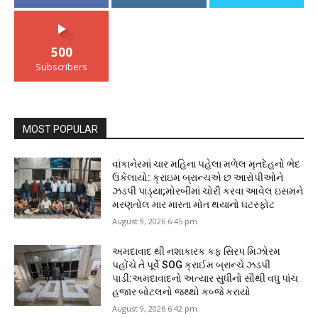
500
Subscribers
MOST POPULAR
વાંકાનેરમાં ચાર મહિના પહેલા મળેલ મૃતદેહનો ભેદ
ઉકેલાયો: ક્રાઇમ બ્રાન્ચએ છ આરોપીઓને
ઝડપી પાડ્યા;મોરબીમાં ચોરી કરવા આવેલ ઇસમને
મરણતોલ માર મારતા મોત થયાનો ઘટસ્ફોટ
August 9, 2026 6:45 pm
અમદાવાદ થી નશાકારક કફ સિરપ મિઝોરમ
પહોંચે તે પૂર્વે SOG ક્રાઈમ બ્રાન્ચે ઝડપી
પાડી:અમદાવાદનો અત્યાર સુધીનો સૌથી વધુ પાંચ
હજાર બોટલનો જથ્થો કબ્જે કરાયો
August 9, 2026 6:42 pm