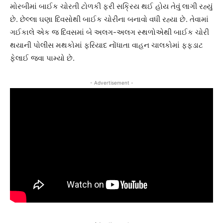
મોરબીમાં બાઈક ચોરતી ટોળકી ફરી સક્રિય થઈ હોય તેવું લાગી રહ્યું
છે. છેલ્લા ઘણા દિવસોથી બાઈક ચોરીના બનાવો વધી રહ્યા છે. તેવામાં
ગઈકાલે એક જ દિવસમાં બે અલગ-અલગ સ્થળોએથી બાઈક ચોરી
થયાની પોલીસ મથકોમાં ફરિયાદ નોંધાતા વાહન ચાલકોમાં ફફડાટ
ફેલાઈ જવા પામ્યો છે.
- Advertisement -