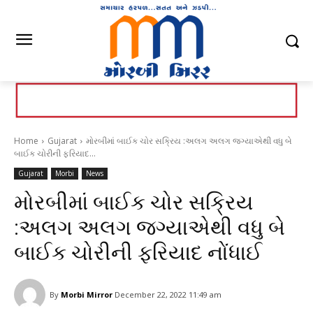
Home
Gujarat
મોરબીમાં બાઈક ચોર સક્રિય :અલગ અલગ જગ્યાએથી વધુ બે
બાઈક ચોરીની ફરિયાદ...
Gujarat
Morbi
News
મોરબીમાં બાઈક ચોર સક્રિય
:અલગ અલગ જગ્યાએથી વધુ બે
બાઈક ચોરીની ફરિયાદ નોંધાઈ
By
Morbi Mirror
December 22, 2022 11:49 am