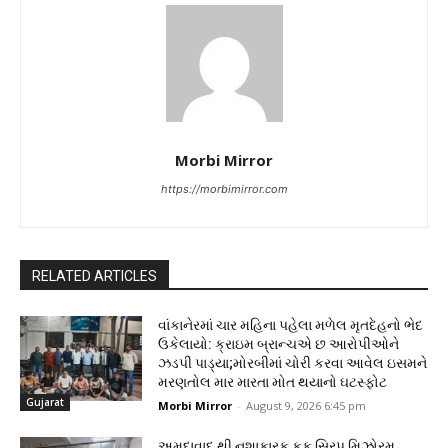
Morbi Mirror
https://morbimirror.com
RELATED ARTICLES
વાંકાનેરમાં ચાર મહિના પહેલા મળેલ મૃતદેહનો ભેદ
ઉકેલાયો: ક્રાઇમ બ્રાન્ચએ છ આરોપીઓને
ઝડપી પાડ્યા;મોરબીમાં ચોરી કરવા આવેલ ઇસમને
મરણતોલ માર મારતા મોત થયાનો ઘટસ્ફોટ
Gujarat
Morbi Mirror
-
August 9, 2026 6:45 pm
અમદાવાદ થી નશાકારક કફ સિરપ મિઝોરમ