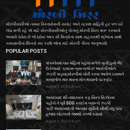
મોરબીવાસીઓ તમામ વિસ્તારોમની સચોટ અને તટસ્થ માહિતી હર પળ ઘરે
બેઠા મળી રહે એ માટે મોરબીવાસીઓનું પોતાનું મોરબી મિરર શરૂ કરવાનો
અમારો ધ્યેય છે જે ધ્યેય આપ સૌ મિત્રોના સાથ સહકારથી શ્રેષ્ઠતા સાથે
કામયાબીના શિખરો સર કરશે જેના માટે મોરબી ગૌરવ અનુભવશે.
POPULAR POSTS
વાંકાનેરમાં ચાર મહિના પહેલા મળેલ મૃતદેહનો ભેદ
ઉકેલાયો: ક્રાઇમ બ્રાન્ચએ છ આરોપીઓને
ઝડપી પાડ્યા;મોરબીમાં ચોરી કરવા આવેલ ઇસમને
મરણતોલ માર મારતા મોત થયાનો ઘટસ્ફોટ
August 9, 2026 6:45 pm
અમદાવાદ થી નશાકારક કફ સિરપ મિઝોરમ
પહોંચે તે પૂર્વે SOG ક્રાઈમ બ્રાન્ચે ઝડપી
પાડી:અમદાવાદનો અત્યાર સુધીનો સૌથી વધુ પાંચ
હજાર બોટલનો જથ્થો કબ્જે કરાયો
August 9, 2026 6:42 pm