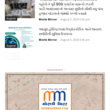
પહોંચે તે પૂર્વે SOG ક્રાઈમ બ્રાન્ચે ઝડપી
પાડી:અમદાવાદનો અત્યાર સુધીનો સૌથી વધુ પાંચ
હજાર બોટલનો જથ્થો કબ્જે કરાયો
Gujarat
Morbi Mirror
-
August 9, 2026 6:42 pm
આયુષ હોસ્પિટલમાં લેપ્રોસ્કોપિક અને જનરલ
સર્જરીની સુવિધા ઉપલબ્ધ
Morbi Mirror
-
August 9, 2026 6:30 pm
Gujarat
- Advertisment -