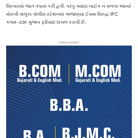
વિસ્તારમાં જાત તપાસ કરી હતી. પરંતુ ક્યાંય બાઈક ન મળતા આખરે
મોરબી તાલુકા પોલીસ સ્ટેશનમાં અજાણ્યા ઈસમ વિરુદ્ધ IPC
કલમ-૩૭૯ મુજબ ફરિયાદ દાખલ કરાવી છે.
- Advertisment -