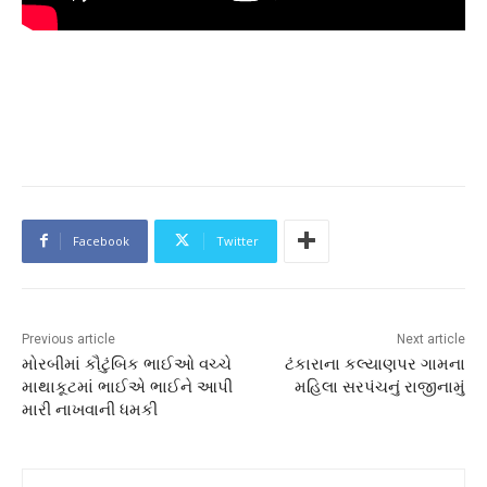
Facebook
Twitter
Previous article
Next article
મોરબીમાં કૌટુંબિક ભાઈઓ વચ્ચે
ટંકારાના કલ્યાણપર ગામના
માથાકૂટમાં ભાઈએ ભાઈને આપી
મહિલા સરપંચનું રાજીનામું
મારી નાખવાની ધમકી