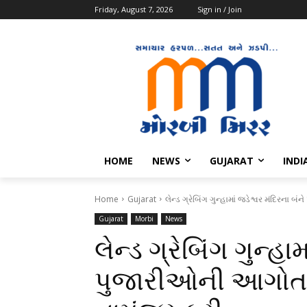
Friday, August 7, 2026
Sign in / Join
HOME
NEWS
GUJARAT
INDI
Home
Gujarat
લેન્ડ ગ્રેબિંગ ગુન્હામાં જડેશ્વર મંદિરના 
Gujarat
Morbi
News
લેન્ડ ગ્રેબિંગ ગુન્હા
પુજારીઓની આગોતરા