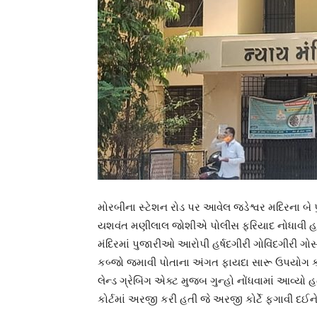
મોરબીના સ્ટેશન રોડ પર આવેલ જડેશ્વર મદિરના બે પ
યશવંત મણીલાલ જોશીએ પોલીસ ફરિયાદ નોધાવી હતી 
મંદિરમાં પુજારીઓ આરોપી હર્ષદગીરી ગોવિંદગીરી ગોસ
કબ્જો જમાવી પોતાના અંગત ફાયદા સારૂ ઉપયોગ ક
લેન્ડ ગ્રેબિંગ એક્ટ મુજબ ગુન્હો નોંધવામાં આવ્
કોર્ટમાં અરજી કરી હતી જે અરજી કોર્ટે ફગાવી દઈને