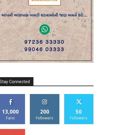
Stay Connected
13,000
200
50
Fans
Followers
Followers