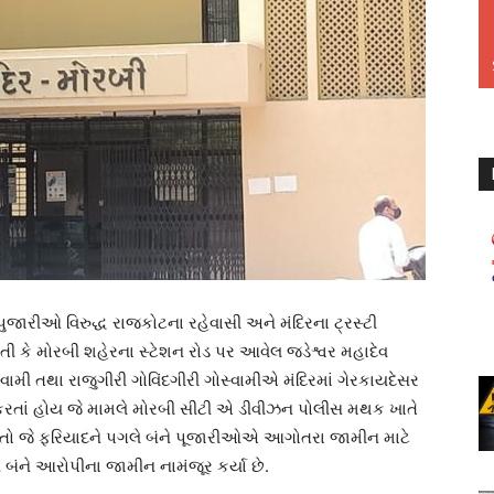
ુજારીઓ વિરુદ્ધ રાજકોટના રહેવાસી અને મંદિરના ટ્રસ્ટી
કે મોરબી શહેરના સ્ટેશન રોડ પર આવેલ જડેશ્વર મહાદેવ
્વામી તથા રાજુગીરી ગોવિંદગીરી ગોસ્વામીએ મંદિરમાં ગેરકાયદેસર
રતાં હોય જે મામલે મોરબી સીટી એ ડીવીઝન પોલીસ મથક ખાતે
યો હતો જે ફરિયાદને પગલે બંને પૂજારીઓએ આગોતરા જામીન માટે
 બંને આરોપીના જામીન નામંજૂર કર્યા છે.