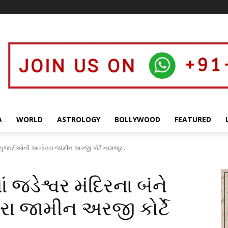
A
WORLD
ASTROLOGY
BOLLYWOOD
FEATURED
બંને પુજારીઓની આગોતરા જામીન અરજી કોર્ટે નામંજૂર...
માં જડેશ્વર મંદિરના બંને
 જામીન અરજી કોર્ટે