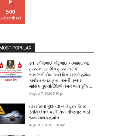
500
Subscribers
MOST POPULAR
સ્વ. રમેશભાઈ ગાંડુભાઈ અજાણા આ
ટ્રસ્ટના સમર્પિત ટ્રસ્ટી તરીકે
સમાજની સેવા અને વિકાસ માટે હંમેશા
કાર્યરત રહ્યા હતા. તેમની પ્રથમ
માસિક પુણ્યતિથિએ તેમને ભાવપૂર્વક...
August 7, 2026 5:10 pm
વાંકાનેરના ગુંદાખડા ખાતે ટ્રક ઉપર
રેતીનું લેવલ કરતી વેળા વીજતાર અડી
જતા ચાલકનું મોત
August 7, 2026 8:58 am