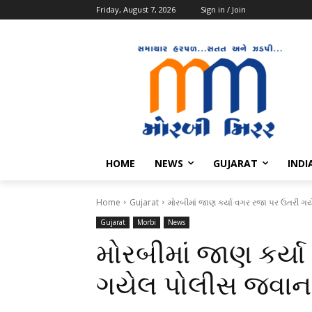
Friday, August 7, 2026
Sign in / Join
HOME
NEWS
GUJARAT
INDI
Home
Gujarat
મોરબીમાં જાણ કર્યા વગર રજા પર ઉતરી ગયે
Gujarat
Morbi
News
મોરબીમાં જાણ કર્ય
ગયેલ પોલીસ જવાન સ