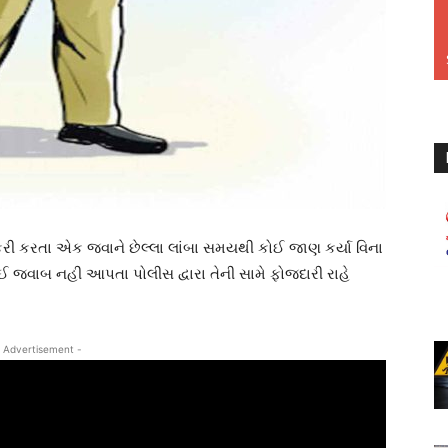
ોકરી કરતા એક જવાને છેલ્લા લાંબા સમયથી કોઈ જાણ કર્યા વિના
જવાબ નહી આપતા પોલીસ દ્વારા તેની સામે ફોજદારી રાહે
 Advertisement -