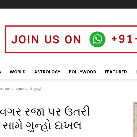
A
WORLD
ASTROLOGY
BOLLYWOOD
FEATURED
લ પોલીસ જવાન સામે ગુન્હો...
ા વગર રજા પર ઉતરી
ામે ગુન્હો દાખલ