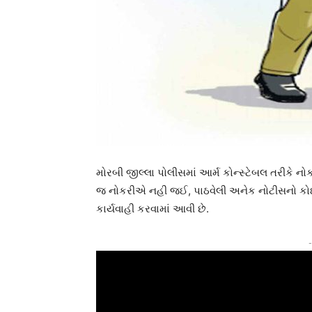
મોરબી જીલ્લા પોલીસમાં આર્મ કોન્સ્ટેબલ તરીકે ન
જ નોકરીએ નહી જઈ, પાઠવેલી અનેક નોટીસનો કોઈ 
કાર્યવાહી કરવામાં આવી છે.
-