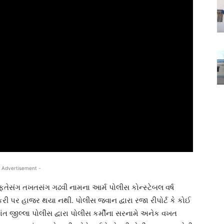
 Advertisement -
ફતેસંગ તખતસંગ ગઢવી નામના આર્મ પોલીસ કોન્સ્ટેબલ વર્ષ
ી પર હાજર થયા નથી. પોલીસ જવાન દ્વારા રજા રીપોર્ટ કે કોઈ
ત જીલ્લા પોલીસ દ્વારા પોલીસ કર્મીના સરનામે અનેક વખત