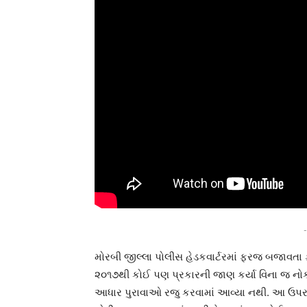
-
મોરબી જીલ્લા પોલીસ હેડકવાર્ટરમાં ફરજ બજાવતા 
૨૦૧૭થી કોઈ પણ પ્રકારની જાણ કર્યા વિના જ નોકર
આધાર પુરાવાઓ રજુ કરવામાં આવ્યા નથી. આ ઉપરાં