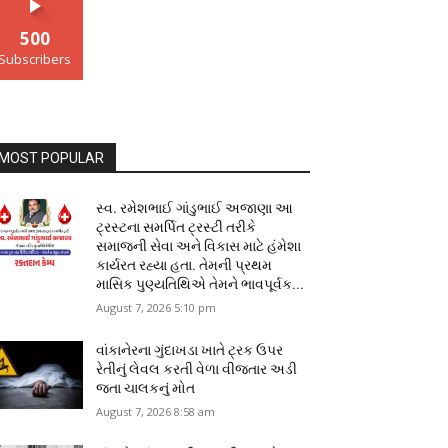
500
Subscribers
MOST POPULAR
સ્વ. રમેશભાઈ ગાંડુભાઈ અજાણા આ
ટ્રસ્ટના સમર્પિત ટ્રસ્ટી તરીકે
સમાજની સેવા અને વિકાસ માટે હંમેશા
કાર્યરત રહ્યા હતા. તેમની પ્રથમ
માસિક પુણ્યતિથિએ તેમને ભાવપૂર્વક...
August 7, 2026 5:10 pm
વાંકાનેરના ગુંદાખડા ખાતે ટ્રક ઉપર
રેતીનું લેવલ કરતી વેળા વીજતાર અડી
જતા ચાલકનું મોત
August 7, 2026 8:58 am