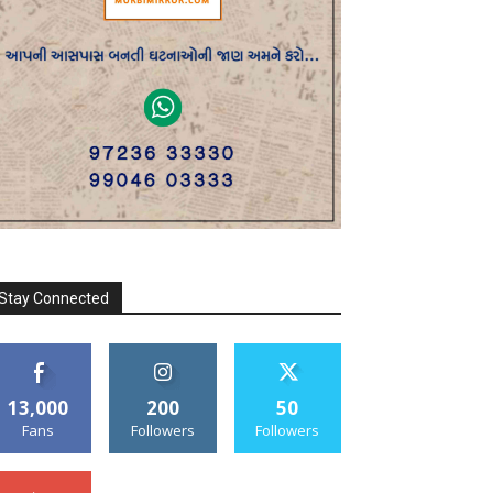
Stay Connected
13,000
200
50
Fans
Followers
Followers