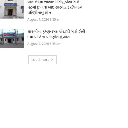
વાંકાનેરમાં ભાયાતી જાંબુડીયા ગામે
પેટમાં દુઃખવા બાદ સારવાર દરમિયાન
પરિણીતાનું મોત
August 7, 2026 8:55 am
મોરબીના કૃષ્ણનગર કોયલી ગામે ઝેરી
દવા પી લેતા પરિણીતાનું મોત.
August 7, 2026 8:53 am
Load more