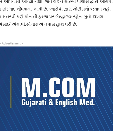
 આપવામાં આવ્યો નથી. જેને લઈને મોરબી પોલીસ દ્વારા આરોપી
ફરિયાદ નોંધવામાં આવી છે. આરોપી દ્વારા નોટીસનો જવાબ નહી
ના મનસ્વી પણે પોતાની ફરજ પર ગેરહાજર રહેતા ગુનો દાખલ
ીએસાઈ એમ.પી.સોનારાએ તપાસ હાથ ધરી છે.
- Advertisment -