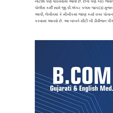
નોટીશ પણ પાઠવવામાં આવી છે. છતાં પણ કોઈ જવાબ
પોલીસ કર્મી સામે જી.પી.એકટ કલમ-૧૪૫(૩) મુજબ 
આપી, લેખીતમાં કે મૌખીકમાં જાણ કર્યા વગર પોતા
કરવામાં આવ્યો છે. આ બાબતે સીટી બી ડીવીજન પ