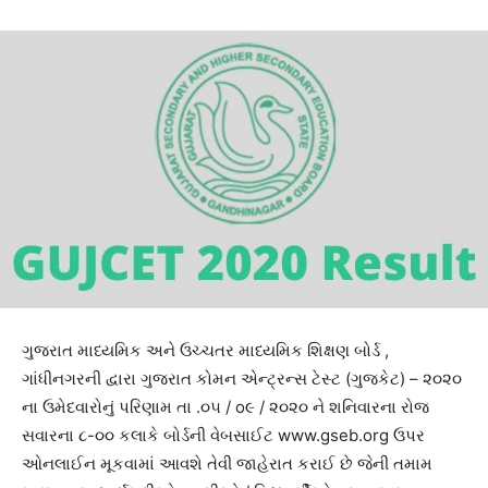
ગુજરાત માધ્યમિક અને ઉચ્ચતર માધ્યમિક શિક્ષણ બોર્ડ ,
ગાંધીનગરની દ્વારા ગુજરાત કોમન એન્ટ્રન્સ ટેસ્ટ (ગુજકેટ) – ૨૦૨૦
ના ઉમેદવારોનું પરિણામ તા .૦૫ / o૯ / ૨૦૨૦ ને શનિવારના રોજ
સવારના ૮-૦૦ કલાકે બોર્ડની વેબસાઈટ www.gseb.org ઉપર
ઓનલાઈન મૂકવામાં આવશે તેવી જાહેરાત કરાઈ છે જેની તમામ