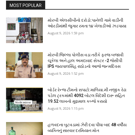
MOST POPULAR
મોરબી એલસીબીનો દરોડો:પાનેલી ગામે વાડીની
ઓરડીમાંથી જુગાર રમતા ૧૪ ખેલાડીઓ ઝડપાયા
August 9, 2026 1:59 pm
મોરબી જિલ્લા પોલીસ વડા તરીકે ફરજ બજાવી
ચૂકેલા અને હાલ અમદાવાદ સેક્ટર -2 જેસીપી
IPS જયપાલસિંહ રાઠોડનો આજે જન્મદિવસ
August 9, 2026 1:52 pm
બોર્ડર રેન્જ ટીમનો સપાટો:માળિયા.મી નજીક રેઢા
પડેલ ટ્રકમાંથી 4092 બોટલ વિદેશી દારૂ સહિત
19.52 લાખનો મુદ્દામાલ કબ્જે કરાયો
August 9, 2026 1:15 pm
હળવદના બુટવડામાં ઝેરી દવા પીધા બાદ 48 વર્ષીય
વ્યક્તિનું સારવાર દરમિયાન મોત