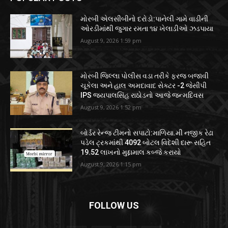
મોરબી એલસીબીનો દરોડો:પાનેલી ગામે વાડીની
ઓરડીમાંથી જુગાર રમતા ૧૪ ખેલાડીઓ ઝડપાયા
August 9, 2026 1:59 pm
મોરબી જિલ્લા પોલીસ વડા તરીકે ફરજ બજાવી
ચૂકેલા અને હાલ અમદાવાદ સેક્ટર -2 જેસીપી
IPS જયપાલસિંહ રાઠોડનો આજે જન્મદિવસ
August 9, 2026 1:52 pm
બોર્ડર રેન્જ ટીમનો સપાટો:માળિયા.મી નજીક રેઢા
પડેલ ટ્રકમાંથી 4092 બોટલ વિદેશી દારૂ સહિત
19.52 લાખનો મુદ્દામાલ કબ્જે કરાયો
August 9, 2026 1:15 pm
FOLLOW US