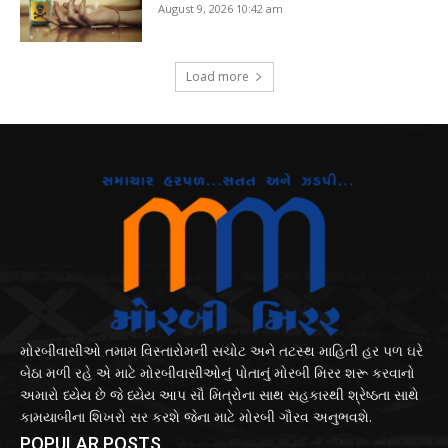
August 9, 2026 10:42 am
Load more
મોરબીવાસીઓ તમામ વિસ્તારોમની સચોટ અને તટસ્થ માહિતી હર પળ ઘરે
બેઠા મળી રહે એ માટે મોરબીવાસીઓનું પોતાનું મોરબી મિરર શરૂ કરવાનો
અમારો ધ્યેય છે જે ધ્યેય આપ સૌ મિત્રોના સાથ સહકારથી શ્રેષ્ઠતા સાથે
કામયાબીના શિખરો સર કરશે જેના માટે મોરબી ગૌરવ અનુભવશે.
POPULAR POSTS