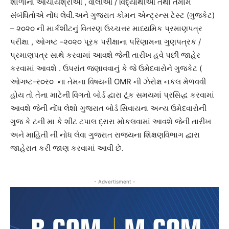
શાળાના આચાર્યશ્રીઓ , વાલીઓ / વિદ્યાર્થીઓ તથા તમામ
સંબંધિતોએ નોંધ લેવી.અને ગુજરાત કોમન એન્ટ્રન્સ ટેસ્ટ (ગુજકેટ)
– ૨૦૨૦ ની માર્કશીટનું વિતરણ ઉચ્ચત્તર માધ્યમિક પ્રમાણપત્ર
પરીક્ષા , ઓગષ્ટ -૨૦૨૦ પૂરક પરીક્ષાના પરિણામના ગુણપત્રક /
પ્રમાણપત્ર સાથે કરવામાં આવશે જેની તારીખ હવે પછી જાહેર
કરવામાં આવશે . ઉપરાંત જણાવવાનું કે જે ઉમેદવારોને ગુજકેટ (
ઓગષ્ટ-ર૦ર૦ ના તેમના વિષયની OMR ની ઝેરોક્ષ નકલ મેળવવી
હોય તો તેના માટેની વિગતો બોર્ડ દ્વારા ટૂંક સમયમાં પ્રસિદ્ધ કરવામાં
આવશે જેની નોંધ લેશો ગુજરાત બોર્ડ સિવાયના અન્ય ઉમેદવારોની
ગુજ કે ટની મા કે શીટ ટપાલ દ્રારા મોકલવામાં આવશે જેની તારીખ
અને માહિતી ની નોધ લેવા ગુજરાત રાજ્યના શિક્ષણવિભાગ દ્વારા
જાહેરાત કરી જાણ કરવામાં આવી છે.
- Advertisment -