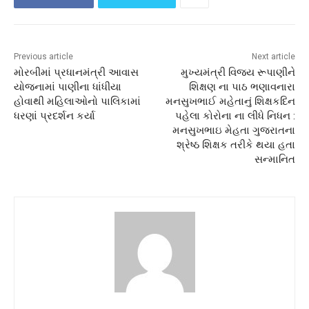
Previous article
Next article
મોરબીમાં પ્રધાનમંત્રી આવાસ
મુખ્યમંત્રી વિજય રૂપાણીને
યોજનામાં પાણીના ધાંધીયા
શિક્ષણ ના પાઠ ભણાવનારા
હોવાથી મહિલાઓનો પાલિકામાં
મનસુખભાઈ મહેતાનું શિક્ષકદિન
ધરણાં પ્રદર્શન કર્યા
પહેલા કોરોના ના લીધે નિધન :
મનસુખભાઇ મેહતા ગુજરાતના
શ્રેષ્ઠ શિક્ષક તરીકે થયા હતા
સન્માનિત