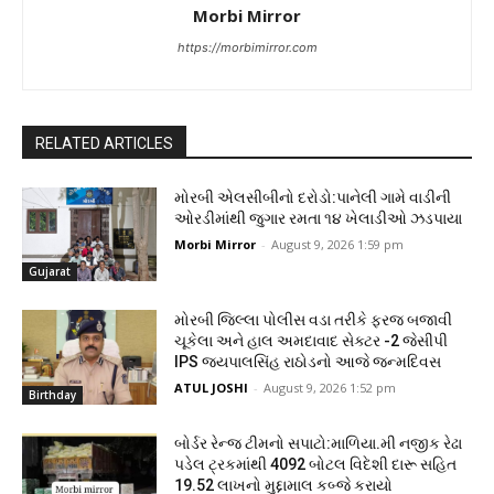
Morbi Mirror
https://morbimirror.com
RELATED ARTICLES
મોરબી એલસીબીનો દરોડો:પાનેલી ગામે વાડીની
ઓરડીમાંથી જુગાર રમતા ૧૪ ખેલાડીઓ ઝડપાયા
Morbi Mirror
-
August 9, 2026 1:59 pm
Gujarat
મોરબી જિલ્લા પોલીસ વડા તરીકે ફરજ બજાવી
ચૂકેલા અને હાલ અમદાવાદ સેક્ટર -2 જેસીપી
IPS જયપાલસિંહ રાઠોડનો આજે જન્મદિવસ
ATUL JOSHI
-
August 9, 2026 1:52 pm
Birthday
બોર્ડર રેન્જ ટીમનો સપાટો:માળિયા.મી નજીક રેઢા
પડેલ ટ્રકમાંથી 4092 બોટલ વિદેશી દારૂ સહિત
19.52 લાખનો મુદ્દામાલ કબ્જે કરાયો