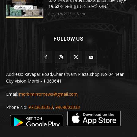
પડેલ ટ્રકમાંથી 4092 બોટલ વિદેશી દારૂ સહિત
19.52 લાખનો મુદ્દામાલ કબ્જે કરાયો
August 9, 2026 1:15 pm
FOLLOW US
Address: Ravapar Road,Ghanshyam Plaza,shop No-04,near
City Vision Morbi - 1 363641
Email:
morbimirrornews@gmail.com
Phone No:
9723633330
,
9904603333