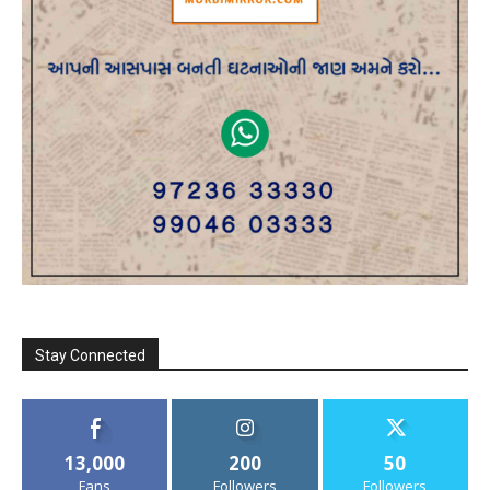
Stay Connected
13,000
200
50
Fans
Followers
Followers