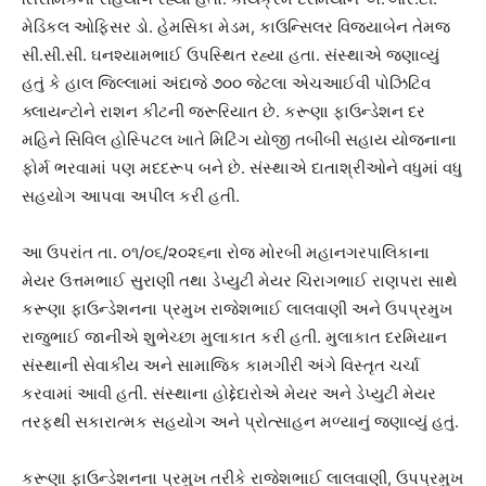
મેડિકલ ઓફિસર ડો. હેમસિકા મેડમ, કાઉન્સિલર વિજયાબેન તેમજ
સી.સી.સી. ઘનશ્યામભાઈ ઉપસ્થિત રહ્યા હતા. સંસ્થાએ જણાવ્યું
હતું કે હાલ જિલ્લામાં અંદાજે ૭૦૦ જેટલા એચઆઈવી પોઝિટિવ
ક્લાયન્ટોને રાશન કીટની જરૂરિયાત છે. કરૂણા ફાઉન્ડેશન દર
મહિને સિવિલ હોસ્પિટલ ખાતે મિટિંગ યોજી તબીબી સહાય યોજનાના
ફોર્મ ભરવામાં પણ મદદરૂપ બને છે. સંસ્થાએ દાતાશ્રીઓને વધુમાં વધુ
સહયોગ આપવા અપીલ કરી હતી.
આ ઉપરાંત તા. ૦૧/૦૬/૨૦૨૬ના રોજ મોરબી મહાનગરપાલિકાના
મેયર ઉત્તમભાઈ સુરાણી તથા ડેપ્યુટી મેયર ચિરાગભાઈ રાણપરા સાથે
કરૂણા ફાઉન્ડેશનના પ્રમુખ રાજેશભાઈ લાલવાણી અને ઉપપ્રમુખ
રાજુભાઈ જાનીએ શુભેચ્છા મુલાકાત કરી હતી. મુલાકાત દરમિયાન
સંસ્થાની સેવાકીય અને સામાજિક કામગીરી અંગે વિસ્તૃત ચર્ચા
કરવામાં આવી હતી. સંસ્થાના હોદ્દેદારોએ મેયર અને ડેપ્યુટી મેયર
તરફથી સકારાત્મક સહયોગ અને પ્રોત્સાહન મળ્યાનું જણાવ્યું હતું.
કરૂણા ફાઉન્ડેશનના પ્રમુખ તરીકે રાજેશભાઈ લાલવાણી, ઉપપ્રમુખ