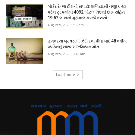
બોર્ડર રેન્જ ટીમનો સપાટો:માળિયા.મી નજીક રેઢા
પડેલ ટ્રકમાંથી 4092 બોટલ વિદેશી દારૂ સહિત
19.52 લાખનો મુદ્દામાલ કબ્જે કરાયો
August 9, 2026 1:15 pm
હળવદના બુટવડામાં ઝેરી દવા પીધા બાદ 48 વર્ષીય
વ્યક્તિનું સારવાર દરમિયાન મોત
August 9, 2026 10:42 am
Load more