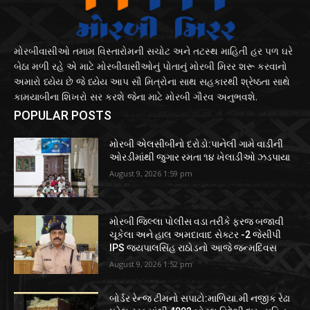
મોરબીવાસીઓ તમામ વિસ્તારોમની સચોટ અને તટસ્થ માહિતી હર પળ ઘરે
બેઠા મળી રહે એ માટે મોરબીવાસીઓનું પોતાનું મોરબી મિરર શરૂ કરવાનો
અમારો ધ્યેય છે જે ધ્યેય આપ સૌ મિત્રોના સાથ સહકારથી શ્રેષ્ઠતા સાથે
કામયાબીના શિખરો સર કરશે જેના માટે મોરબી ગૌરવ અનુભવશે.
POPULAR POSTS
મોરબી એલસીબીનો દરોડો:પાનેલી ગામે વાડીની
ઓરડીમાંથી જુગાર રમતા ૧૪ ખેલાડીઓ ઝડપાયા
August 9, 2026 1:59 pm
મોરબી જિલ્લા પોલીસ વડા તરીકે ફરજ બજાવી
ચૂકેલા અને હાલ અમદાવાદ સેક્ટર -2 જેસીપી
IPS જયપાલસિંહ રાઠોડનો આજે જન્મદિવસ
August 9, 2026 1:52 pm
બોર્ડર રેન્જ ટીમનો સપાટો:માળિયા.મી નજીક રેઢા