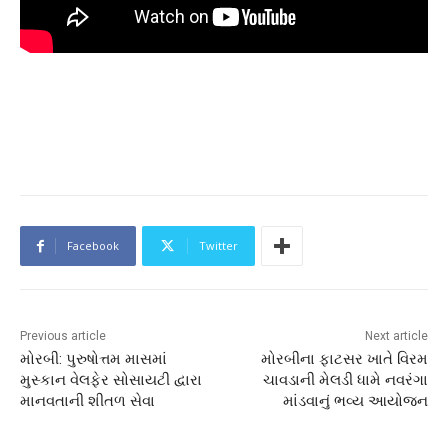
Facebook
Twitter
Previous article
Next article
મોરબી: પુરુષોત્તમ માસમાં
મોરબીના ફાટસર ખાતે વિરમ
મુસ્કાન વેલફેર સોસાયટી દ્વારા
ચાવડાની મેલડી ધામે નવરંગા
માનવતાની શીતળ સેવા
માંડવાનું ભવ્ય આયોજન