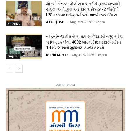
મોરબી જિલ્લા પોલીસ વડા તરીકે ફરજ બજાવી
ચૂકેલા અને હાલ અમદાવાદ સેક્ટર -2 જેસીપી
IPS જયપાલસિંહ રાઠોડનો આજે જન્મદિવસ
ATUL JOSHI
-
August 9, 2026 1:52 pm
Birthday
બોર્ડર રેન્જ ટીમનો સપાટો:માળિયા.મી નજીક રેઢા
પડેલ ટ્રકમાંથી 4092 બોટલ વિદેશી દારૂ સહિત
19.52 લાખનો મુદ્દામાલ કબ્જે કરાયો
Morbi Mirror
-
August 9, 2026 1:15 pm
Gujarat
- Advertisment -