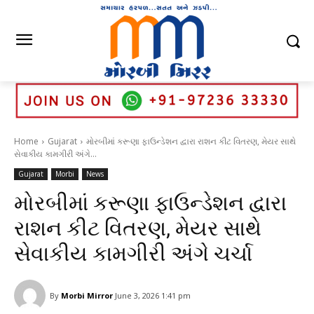
Home
Gujarat
મોરબીમાં કરૂણા ફાઉન્ડેશન દ્વારા રાશન કીટ વિતરણ, મેયર સાથે
સેવાકીય કામગીરી અંગે...
Gujarat
Morbi
News
મોરબીમાં કરૂણા ફાઉન્ડેશન દ્વારા
રાશન કીટ વિતરણ, મેયર સાથે
સેવાકીય કામગીરી અંગે ચર્ચા
By
Morbi Mirror
June 3, 2026 1:41 pm