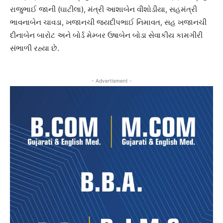
રાજુભાઈ જાની (ઘાટીલા), મંત્રી આશાબેન વીશોડીયા, સહમંત્રી
ભાવનાબેન ચાવડા, ખજાનચી જયદીપભાઈ નિમાવત, સહ ખજાનચી
દીનાબેન બારોટ અને બોર્ડ મેમ્બર ઉષાબેન બોડા સેવાકીય કામગીરી
સંભાળી રહ્યા છે.
- Advertisment -