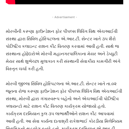
- Advertisement -
મોરબીની કરૂણા ફાઉન્ડેશન ફોર પીપલ્સ લિવિંગ વિથ એચઆઈવી
સંસ્થા દ્વારા સિવિલ હોસ્પિટલના એ.આર.ટી. સેન્ટર ખાતે ૩૫ શૈરો
પોઝિટિવ કલાઇન્ટ રાશન કીટ વિતરણ કરવામાં આવી હતી. સાથે જ
સંસ્થાના હોદ્દેદારોએ મોરબી મહાનગરપાલિકાના મેયર અને ડેપ્યુટી
મેયર સાથે શુભેચ્છા મુલાકાત કરી સંસ્થાની સેવાકીય કામગીરી અંગે
વિસ્તૃત ચર્ચા કરી હતી.
મોરબી જીલ્લા સિવિલ હોસ્પિટલના એ.આર.ટી. સેન્ટર ખાતે તા.૦૨
જૂનના રોજ કરૂણા ફાઉન્ડેશન ફોર પીપલ્સ લિવિંગ વિથ એચઆઈવી
સંસ્થા, મોરબી દ્વારા ગંગાસ્વરૂપ બહેનો અને એચઆઈવી પોઝિટિવ
ક્લાયન્ટો માટે રાશન કીટ વિતરણ કાર્યક્રમ યોજાયો હતો.
કાર્યક્રમ દરમિયાન કુલ ૩૫ લાભાર્થીઓને રાશન કીટ આપવામાં
આવી હતી. આ સેવા કાર્યના દાતાશ્રી રાકેશભાઈ કોરડીયા મિલેનિયમ
સિરામિકનો સહયોગ રહ્યો હતો. કાર્યક્રમ દરમિયાન એ.આર.ટી.