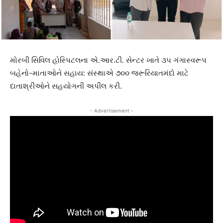
મોરબી સિવિલ હોસ્પિટલના એ.આર.ટી. સેન્ટર ખાતે ૩૫ ગંગાસ્વરૂપ
બહેનો-માતાઓને સહાય: સંસ્થાએ ૭૦૦ જરૂરિયાતમંદો માટે
દાતાશ્રીઓને સહયોગની અપીલ કરી.
- Advertisement -