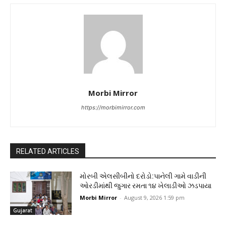
Morbi Mirror
https://morbimirror.com
RELATED ARTICLES
મોરબી એલસીબીનો દરોડો:પાનેલી ગામે વાડીની
ઓરડીમાંથી જુગાર રમતા ૧૪ ખેલાડીઓ ઝડપાયા
Morbi Mirror
-
August 9, 2026 1:59 pm
Gujarat