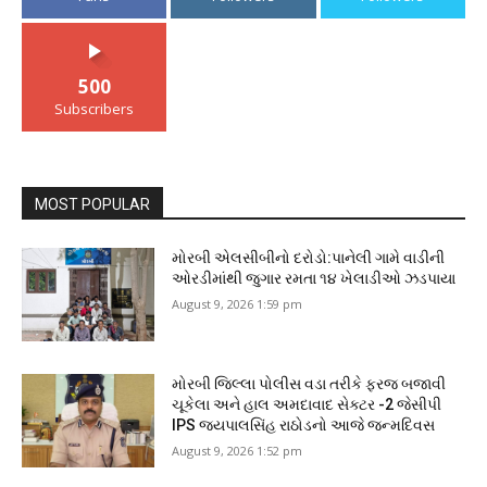
500
Subscribers
MOST POPULAR
મોરબી એલસીબીનો દરોડો:પાનેલી ગામે વાડીની
ઓરડીમાંથી જુગાર રમતા ૧૪ ખેલાડીઓ ઝડપાયા
August 9, 2026 1:59 pm
મોરબી જિલ્લા પોલીસ વડા તરીકે ફરજ બજાવી
ચૂકેલા અને હાલ અમદાવાદ સેક્ટર -2 જેસીપી
IPS જયપાલસિંહ રાઠોડનો આજે જન્મદિવસ
August 9, 2026 1:52 pm