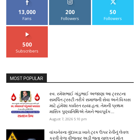
13,000
200
50
Fans
Followers
Followers
500
Subscribers
MOST POPULAR
સ્વ. રમેશભાઈ ગાંડુભાઈ અજાણા આ ટ્રસ્ટના
સમર્પિત ટ્રસ્ટી તરીકે સમાજની સેવા અને વિકાસ
માટે હંમેશા કાર્યરત રહ્યા હતા. તેમની પ્રથમ
માસિક પુણ્યતિથિએ તેમને ભાવપૂર્વક...
August 7, 2026 5:10 pm
વાંકાનેરના ગુંદાખડા ખાતે ટ્રક ઉપર રેતીનું લેવલ
કરતી વેળા વીજતાર અડી જતા ચાલકનું મોત