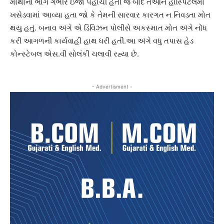
માથાના ભાગે ગંભીર ઇજા પહોંચી હતી જે બાદ તેઓને હોસ્પિટલમાં
ખસેડવામાં આવ્યા હતા જો કે તેમની સારવાર કારગત ન નિવડતા મોત
થયુ હતું. બનાવ અંગે એ ડિવિઝન પોલીસે અકસ્માત મોત અંગે નોંધ
કરી આગળની કાર્યવાહી હાથ ધરી હતી.આ અંગે વધુ તપાસ હેડ
કોન્સ્ટેબલ એસ.વી સોલંકી ચલાવી રહ્યા છે.
- Advertisment -