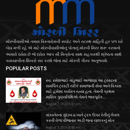
મોરબીવાસીઓ તમામ વિસ્તારોમની સચોટ અને તટસ્થ માહિતી હર પળ ઘરે
બેઠા મળી રહે એ માટે મોરબીવાસીઓનું પોતાનું મોરબી મિરર શરૂ કરવાનો
અમારો ધ્યેય છે જે ધ્યેય આપ સૌ મિત્રોના સાથ સહકારથી શ્રેષ્ઠતા સાથે
કામયાબીના શિખરો સર કરશે જેના માટે મોરબી ગૌરવ અનુભવશે.
POPULAR POSTS
સ્વ. રમેશભાઈ ગાંડુભાઈ અજાણા આ ટ્રસ્ટના
સમર્પિત ટ્રસ્ટી તરીકે સમાજની સેવા અને વિકાસ
માટે હંમેશા કાર્યરત રહ્યા હતા. તેમની પ્રથમ
માસિક પુણ્યતિથિએ તેમને ભાવપૂર્વક...
August 7, 2026 5:10 pm
વાંકાનેરના ગુંદાખડા ખાતે ટ્રક ઉપર રેતીનું લેવલ
કરતી વેળા વીજતાર અડી જતા ચાલકનું મોત
August 7, 2026 8:58 am