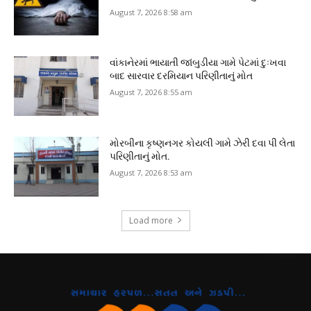
August 7, 2026 8:58 am
વાંકાનેરમાં ભાયાતી જાંબુડીયા ગામે પેટમાં દુઃખવા
બાદ સારવાર દરમિયાન પરિણીતાનું મોત
August 7, 2026 8:55 am
મોરબીના કૃષ્ણનગર કોયલી ગામે ઝેરી દવા પી લેતા
પરિણીતાનું મોત.
August 7, 2026 8:53 am
Load more