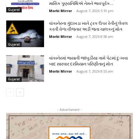
માસિક પુણ્યતિથિએ તેમને ભાવપૂર્વક...
Gujarat
Morbi Mirror
-
August 7, 2026 5:10 pm
વાંકાનેરના ગુંદાખડા ખાતે ટ્રક ઉપર રેતીનું લેવલ
કરતી વેળા વીજતાર અડી જતા ચાલકનું મોત
Morbi Mirror
-
August 7, 2026 8:58 am
Gujarat
વાંકાનેરમાં ભાયાતી જાંબુડીયા ગામે પેટમાં દુઃખવા
બાદ સારવાર દરમિયાન પરિણીતાનું મોત
Morbi Mirror
-
August 7, 2026 8:55 am
Gujarat
- Advertisment -