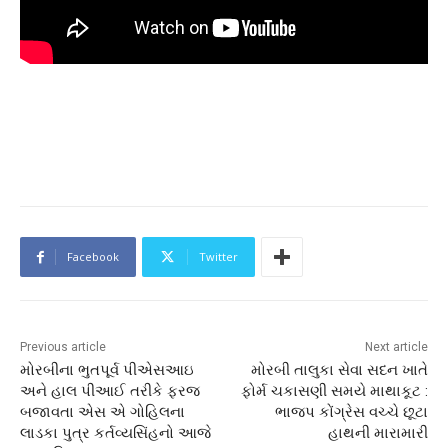
Facebook
Twitter
Previous article
Next article
મોરબીના ભુતપૂર્વ પીએસઆઇ
મોરબી તાલુકા સેવા સદન ખાતે
અને હાલ પીઆઈ તરીકે ફરજ
ફોર્મ ચકાસણી સમયે માથાકૂટ :
બજાવતા એસ એ ગોહિલના
ભાજપ કોંગ્રેસ વચ્ચે છૂટા
લાડકા પુત્ર કર્તવ્યસિંહનો આજે
હાથની મારામારી