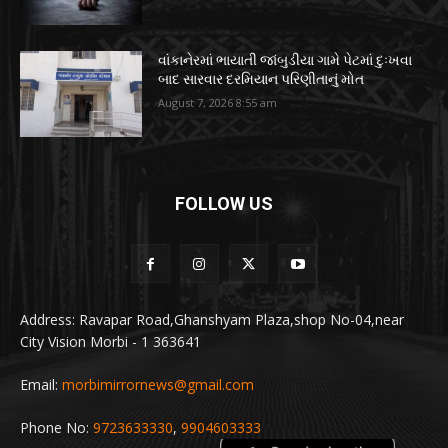
વાંકાનેરમાં ભાયાતી જાંબુડીયા ગામે પેટમાં દુઃખવા
બાદ સારવાર દરમિયાન પરિણીતાનું મોત
August 7, 2026 8:55 am
FOLLOW US
Address: Ravapar Road,Ghanshyam Plaza,shop No-04,near
City Vision Morbi - 1 363641
Email:
morbimirrornews@gmail.com
Phone No:
9723633330
,
9904603333