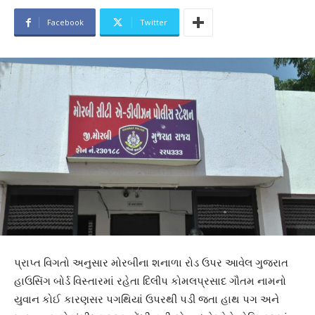
Facebook
Twitter
પ્રાપ્ત વિગતો અનુસાર મોરબીના શનાળા રોડ ઉપર આવેલ ગુજરાત
હાઉસિંગ બોર્ડ વિસ્તારમાં રહેતા દિલીપ કોમલપ્રસાદ ગૌતમ નામનો
યુવાન કોઈ કારણસર પગથિયાં ઉપરથી પડી જતા હાથ પગ અને