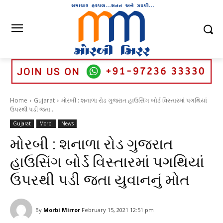
Home
Gujarat
મોરબી : શનાળા રોડ ગુજરાત હાઉસિંગ બોર્ડ વિસ્તારમાં પગથિયાં
ઉપરથી પડી જતા...
Gujarat
Morbi
News
મોરબી : શનાળા રોડ ગુજરાત
હાઉસિંગ બોર્ડ વિસ્તારમાં પગથિયાં
ઉપરથી પડી જતા યુવાનનું મોત
By
Morbi Mirror
February 15, 2021 12:51 pm