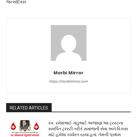
જન્મદિવસ
Morbi Mirror
https://morbimirror.com
RELATED ARTICLES
સ્વ. રમેશભાઈ ગાંડુભાઈ અજાણા આ ટ્રસ્ટના
સમર્પિત ટ્રસ્ટી તરીકે સમાજની સેવા અને વિકાસ
માટે હંમેશા કાર્યરત રહ્યા હતા. તેમની પ્રથમ