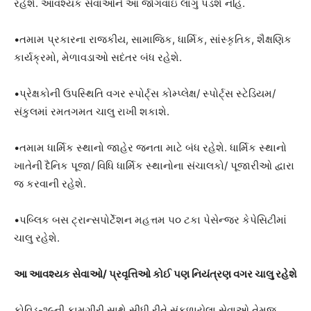
રહેશે. આવશ્યક સેવાઓને આ જોગવાઇ લાગુ પડશે નહિ.
•તમામ પ્રકારના રાજકીય, સામાજિક, ધાર્મિક, સાંસ્કૃતિક, શૈક્ષણિક
કાર્યક્રમો, મેળાવડાઓ સદંતર બંધ રહેશે.
•પ્રેક્ષકોની ઉપસ્થિતિ વગર સ્પોર્ટ્સ કોમ્પ્લેક્ષ/ સ્પોર્ટ્સ સ્ટેડિયમ/
સંકુલમાં રમતગમત ચાલુ રાખી શકાશે.
•તમામ ધાર્મિક સ્થાનો જાહેર જનતા માટે બંધ રહેશે. ધાર્મિક સ્થાનો
ખાતેની દૈનિક પૂજા/ વિધિ ધાર્મિક સ્થાનોના સંચાલકો/ પૂજારીઓ દ્વારા
જ કરવાની રહેશે.
•પબ્લિક બસ ટ્રાન્સપોર્ટેશન મહત્તમ ૫૦ ટકા પેસેન્જર કેપેસિટીમાં
ચાલુ રહેશે.
આ આવશ્યક સેવાઓ/ પ્રવૃત્તિઓ કોઈ પણ નિયંત્રણ વગર ચાલુ રહેશે
કોવિડ-૧૯ની કામગીરી સાથે સીધી રીતે સંકળાયેલા સેવાઓ તેમજ