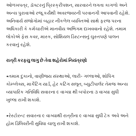
ઓળખપત્ર, ડૉક્ટરનું પ્રિસ્ક્રીપશન, સારવારને લગતા કાગળો અને
અન્ય પુરાવાઓ રજૂ કર્યેથી અવરજવરની પરવાનગી આપવાની રહેશે.
અનિવાર્ય સંજોગોમાં બહાર નીકળેલ વ્યક્તિઓ સાથે ફરજ પરના
અધિકારી કે કર્મચારીએ માનવીય અભિગમ દાખવવાનો રહેશે. તમામ
લોકોએ ફેસ કવર, માસ્ક, સોશિયલ ડિસ્ટન્સનું ચુસ્તપણે પાલન
કરવાનું રહેશે.
રાત્રી કરફ્યુ લાગુ છે તેવા શહેરોમાં નિયંત્રણો
•તમામ દુકાનો, વાણીજય સંસ્થાઓ, લારી- ગલ્લાઓ, શોપિંગ
કોમ્પ્લેક્સ, માર્કેટિંગ યાર્ડ, હેર કટિંગ સલૂન, બ્યુટીપાર્લર તેમજ અન્ય
વ્યાપારિક ગતિવિધિ સવારના ૯ વાગ્યા થી બપોરના ૩ વાગ્યા સુધી
ખુલ્લા રાખી શકાશે.
•રેસ્ટોરન્ટ સવારના ૯ વાગ્યાથી રાત્રીના ૯ વાગ્યા સુધી ટેક અવે અને
હોમ ડિલિવરીની સુવિધા ચાલુ રાખી શકાશે.