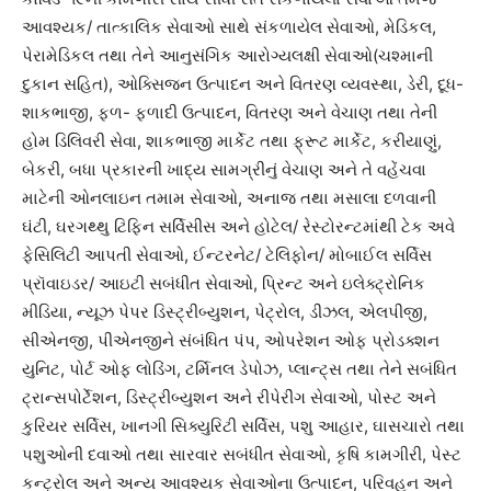
આવશ્યક/ તાત્કાલિક સેવાઓ સાથે સંકળાયેલ સેવાઓ, મેડિકલ,
પેરામેડિકલ તથા તેને આનુસંગિક આરોગ્યલક્ષી સેવાઓ(ચશ્માની
દુકાન સહિત), ઓક્સિજન ઉત્પાદન અને વિતરણ વ્યવસ્થા, ડેરી, દૂધ-
શાકભાજી, ફળ- ફળાદી ઉત્પાદન, વિતરણ અને વેચાણ તથા તેની
હોમ ડિલિવરી સેવા, શાકભાજી માર્કેટ તથા ફ્રૂટ માર્કેટ, કરીયાણું,
બેકરી, બધા પ્રકારની ખાદ્ય સામગ્રીનું વેચાણ અને તે વહેંચવા
માટેની ઓનલાઇન તમામ સેવાઓ, અનાજ તથા મસાલા દળવાની
ઘંટી, ઘરગથ્થુ ટિફિન સર્વિસીસ અને હોટેલ/ રેસ્ટોરન્ટમાંથી ટેક અવે
ફેસિલિટી આપતી સેવાઓ, ઈન્ટરનેટ/ ટેલિફોન/ મોબાઈલ સર્વિસ
પ્રૉવાઇડર/ આઇટી સબંધીત સેવાઓ, પ્રિન્ટ અને ઇલેક્ટ્રોનિક
મીડિયા, ન્યૂઝ પેપર ડિસ્ટ્રીબ્યુશન, પેટ્રોલ, ડીઝલ, એલપીજી,
સીએનજી, પીએનજીને સંબંધિત પંપ, ઓપરેશન ઓફ પ્રોડક્શન
યુનિટ, પોર્ટ ઓફ લોડિંગ, ટર્મિનલ ડેપોઝ, પ્લાન્ટ્સ તથા તેને સબંધિત
ટ્રાન્સપોર્ટેશન, ડિસ્ટ્રીબ્યુશન અને રીપેરીંગ સેવાઓ, પોસ્ટ અને
કુરિયર સર્વિસ, ખાનગી સિક્યુરિટી સર્વિસ, પશુ આહાર, ઘાસચારો તથા
પશુઓની દવાઓ તથા સારવાર સબંધીત સેવાઓ, કૃષિ કામગીરી, પેસ્ટ
કન્ટ્રોલ અને અન્ય આવશ્યક સેવાઓના ઉત્પાદન, પરિવહન અને