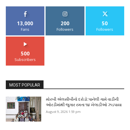
13,000
200
50
Fans
Followers
Followers
500
Subscribers
MOST POPULAR
મોરબી એલસીબીનો દરોડો:પાનેલી ગામે વાડીની
ઓરડીમાંથી જુગાર રમતા ૧૪ ખેલાડીઓ ઝડપાયા
August 9, 2026 1:59 pm