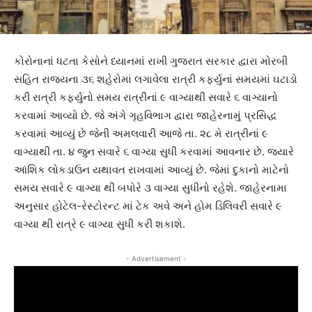
કોરોનાનાં ધટતા કેસોને ધ્યાનમાં રાખી ગુજરાત સરકાર દ્વારા મોરબી
સહિત રાજ્યના ૩૬ શહેરોમાં લગાવેલા રાત્રી કર્ફ્યુનાં સમયમાં ઘટાડો
કરી રાત્રી કર્ફ્યુનો સમય રાત્રીનાં ૯ વાગ્યાથી સવારે ૬ વાગ્યાનો
કરવામાં આવ્યો છે. જે અંગે ગૃહવિભાગ દ્વારા જાહેરનામું પ્રસિદ્ધ
કરવામાં આવ્યું છે જેની અમલવારી આજે તા. ૨૮ મે રાત્રીનાં ૯
વાગ્યાથી તા. ૪ જુન સવારે ૬ વાગ્યા સુધી કરવામાં આવનાર છે. જ્યારે
આંશિક લોકડાઉન યથાવત રાખવામાં આવ્યું છે. જેમાં દુકાનો માટેનો
સમય સવારે ૯ વાગ્યા થી બપોરે ૩ વાગ્યા સુધીનો રહેશે. જાહેરનામા
અનુસાર હોટેલ-રેસ્ટોરન્ટ માં ટેક અવે અને હોમ ડિલિવરી સવારે ૯
વાગ્યા થી રાત્રે ૯ વાગ્યા સુધી કરી શકાશે.
- Advertisement -