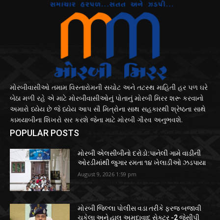
મોરબીવાસીઓ તમામ વિસ્તારોમની સચોટ અને તટસ્થ માહિતી હર પળ ઘરે
બેઠા મળી રહે એ માટે મોરબીવાસીઓનું પોતાનું મોરબી મિરર શરૂ કરવાનો
અમારો ધ્યેય છે જે ધ્યેય આપ સૌ મિત્રોના સાથ સહકારથી શ્રેષ્ઠતા સાથે
કામયાબીના શિખરો સર કરશે જેના માટે મોરબી ગૌરવ અનુભવશે.
POPULAR POSTS
મોરબી એલસીબીનો દરોડો:પાનેલી ગામે વાડીની
ઓરડીમાંથી જુગાર રમતા ૧૪ ખેલાડીઓ ઝડપાયા
August 9, 2026 1:59 pm
મોરબી જિલ્લા પોલીસ વડા તરીકે ફરજ બજાવી
ચૂકેલા અને હાલ અમદાવાદ સેક્ટર -2 જેસીપી