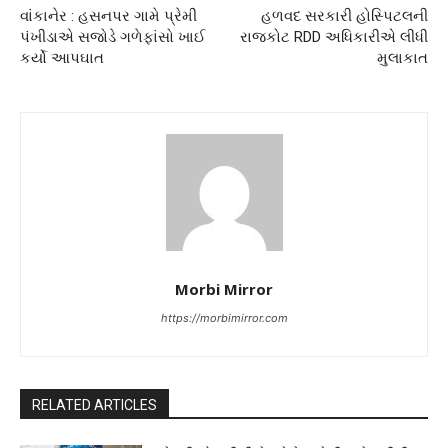
વાંકાનેર : હસનપર ગામે પ્રેમી
હળવદ સરકારી હોસ્પિટલની
પંખીડાએ સજોડે ગળેફાંસો ખાઈ
રાજકોટ RDD અધિકારીએ લીધી
કર્યો આપઘાત
મુલાકાત
Morbi Mirror
https://morbimirror.com
RELATED ARTICLES