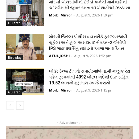
મોરબી એલસીબીનો દરોડો:પાનેલી ગામે વાડીની
ઓરડીમાંથી જુગાર રમતા ૧૪ ખેલાડીઓ ઝડપાયા
Morbi Mirror
-
August 9, 2026 1:59 pm
Gujarat
મોરબી જિલ્લા પોલીસ વડા તરીકે ફરજ બજાવી
ચૂકેલા અને હાલ અમદાવાદ સેક્ટર -2 જેસીપી
IPS જયપાલસિંહ રાઠોડનો આજે જન્મદિવસ
ATUL JOSHI
-
August 9, 2026 1:52 pm
Birthday
બોર્ડર રેન્જ ટીમનો સપાટો:માળિયા.મી નજીક રેઢા
પડેલ ટ્રકમાંથી 4092 બોટલ વિદેશી દારૂ સહિત
19.52 લાખનો મુદ્દામાલ કબ્જે કરાયો
Morbi Mirror
-
August 9, 2026 1:15 pm
Gujarat
- Advertisment -