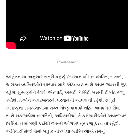
- Advertisement -
જાહેરનામા અનુસાર રાત્રી કર્ફ્યુ દરમ્યાન બીમાર વ્યક્તિ, સગર્ભા,
અશક્ત વ્યક્તિઓને સારવાર માટે એટેન્ડન્ટ સાથે અવર જવરની છૂટ
રહેશે. મુસાફરોને રેલવે, એરપોર્ટ, એસટી કે સિટી બસની ટીકીટ રજૂ
કર્યેથી તેઓને અવરજવરની પરવાનગી આપવાની રહેશે. રાત્રી
કરફ્યુના સમયગાળામાં લગ્ન યોજી શકાશે નહિ. આવશ્યક સેવા
સાથે સંકળાયેલા નાગરિકો, અધિકારીઓ કે કર્મચારીઓને અવરજવર
દરમિયાન માંગણી કર્યેથી જરૂરી ઓળખપત્ર રજૂ કરવાના રહેશે.
અનિવાર્ય સંજોગોમાં બહાર નીકળેલા વ્યક્તિઓએ તેમનું