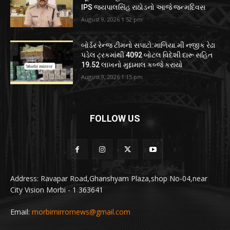
IPS જયપાલસિંહ રાઠોડનો આજે જન્મદિવસ
August 9, 2026 1:52 pm
બોર્ડર રેન્જ ટીમનો સપાટો:માળિયા.મી નજીક રેઢા
પડેલ ટ્રકમાંથી 4092 બોટલ વિદેશી દારૂ સહિત
19.52 લાખનો મુદ્દામાલ કબ્જે કરાયો
August 9, 2026 1:15 pm
FOLLOW US
Address: Ravapar Road,Ghanshyam Plaza,shop No-04,near
City Vision Morbi - 1 363641
Email:
morbimirrornews@gmail.com