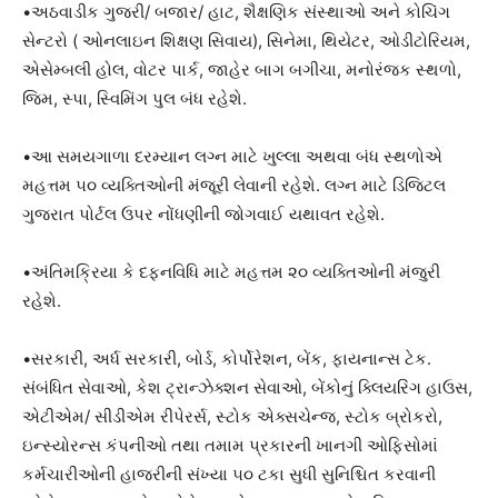
•અઠવાડીક ગુજરી/ બજાર/ હાટ, શૈક્ષણિક સંસ્થાઓ અને કોચિંગ
સેન્ટરો ( ઓનલાઇન શિક્ષણ સિવાય), સિનેમા, થિયેટર, ઓડીટોરિયમ,
એસેમ્બલી હોલ, વોટર પાર્ક, જાહેર બાગ બગીચા, મનોરંજક સ્થળો,
જિમ, સ્પા, સ્વિમિંગ પુલ બંધ રહેશે.
•આ સમયગાળા દરમ્યાન લગ્ન માટે ખુલ્લા અથવા બંધ સ્થળોએ
મહત્તમ ૫૦ વ્યક્તિઓની મંજૂરી લેવાની રહેશે. લગ્ન માટે ડિજિટલ
ગુજરાત પોર્ટલ ઉપર નોંધણીની જોગવાઈ યથાવત રહેશે.
•અંતિમક્રિયા કે દફનવિધિ માટે મહત્તમ ૨૦ વ્યક્તિઓની મંજુરી
રહેશે.
•સરકારી, અર્ધ સરકારી, બોર્ડ, કોર્પોરેશન, બેંક, ફાયનાન્સ ટેક.
સંબંધિત સેવાઓ, કેશ ટ્રાન્ઝેક્શન સેવાઓ, બેંકોનું ક્લિયરિંગ હાઉસ,
એટીએમ/ સીડીએમ રીપેરર્સ, સ્ટોક એક્સચેન્જ, સ્ટોક બ્રોકરો,
ઇન્સ્યોરન્સ કંપનીઓ તથા તમામ પ્રકારની ખાનગી ઓફિસોમાં
કર્મચારીઓની હાજરીની સંખ્યા ૫૦ ટકા સુધી સુનિશ્ચિત કરવાની