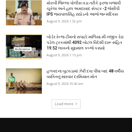
મોરબી જિલ્લા પોલીસ વડા તરીકે ફરજ બજાવી
ચૂકેલા અને હાલ અમદાવાદ સેક્ટર -2 જેસીપી
IPS જયપાલસિંહ રાઠોડનો આજે જન્મદિવસ
August 9, 2026 1:52 pm
બોર્ડર રેન્જ ટીમનો સપાટો:માળિયા.મી નજીક રેઢા
પડેલ ટ્રકમાંથી 4092 બોટલ વિદેશી દારૂ સહિત
19.52 લાખનો મુદ્દામાલ કબ્જે કરાયો
August 9, 2026 1:15 pm
હળવદના બુટવડામાં ઝેરી દવા પીધા બાદ 48 વર્ષીય
વ્યક્તિનું સારવાર દરમિયાન મોત
August 9, 2026 10:42 am
Load more