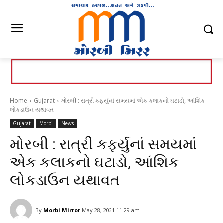
Home
Gujarat
મોરબી : રાત્રી કર્ફ્યુનાં સમયમાં એક કલાકનો ઘટાડો, આંશિક
લોકડાઉન યથાવત
Gujarat
Morbi
News
મોરબી : રાત્રી કર્ફ્યુનાં સમયમાં
એક કલાકનો ઘટાડો, આંશિક
લોકડાઉન યથાવત
By
Morbi Mirror
May 28, 2021 11:29 am