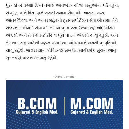
પુરવઠા વ્યવસ્થા ઉક્ત તમામ આવશ્યક ચીજ વસ્તુઓના પરિવહન,
સંગ્રહ અને વિતરણને લગતી તમામ સેવાઓ, આંતરરાજ્ય,
આંતરજિલ્લા અને આંતરશહેરની ટ્રાન્સપોર્ટેશન સેવાઓ તથા તેને
સંલગ્ન ઇ કોમર્સ સેવાઓ, તમામ પ્રકારના ઉત્પાદન/ ઔદ્યોગિક
એકમો અને તેને રો મટીરીયલ પૂરો પાડતા એકમો ચાલુ રહેશે. અને
તેમના સ્ટાફ માટેની વાહન વ્યવસ્થા, બાંધકામને લગતી પ્રવૃતિઓ
ચાલુ રહેશે. જે દરમ્યાન કોવિડ-૧૯ સંબંધિત માર્ગદર્શક સુચનાઓનું
ચુસ્તપણે પાલન કરવાનું રહેશે.
- Advertisment -