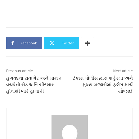
Facebook
Twitter
Previous article
Next article
હળવદના રાતાભેર અને માથક
ટંકારા પોલીસ દ્વારા શહેરમા અને
વચ્ચેનો રોડ અતિ બીસ્માર
મુખ્ય બજારોમાં ફ્લેગ માર્ચ
હોવાથી ભારે હાલાકી
યોજાઈ