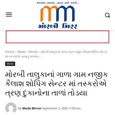
Home
News
Morbi
મોરબી તાલુકાનાં ગાળા ગામ નજીક કૈલાશ શોપિંગ સેન્ટર
માં તસ્કરોએ ત્રણ દુકાનોના...
Morbi
મોરબી તાલુકાનાં ગાળા ગામ નજીક
કૈલાશ શોપિંગ સેન્ટર માં તસ્કરોએ
ત્રણ દુકાનોના તાળાં તોડયા
By
Morbi Mirror
September 3, 2020 11:08 am