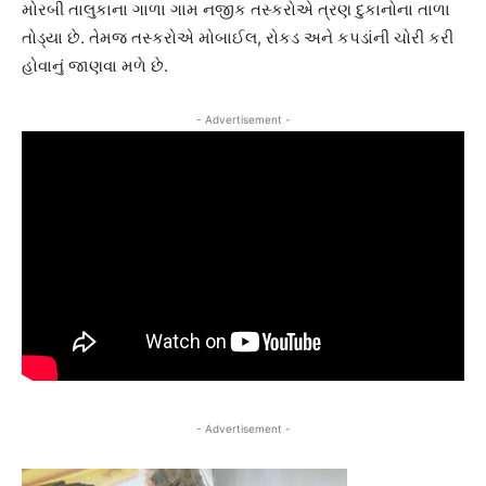
મોરબી તાલુકાના ગાળા ગામ નજીક તસ્કરોએ ત્રણ દુકાનોના તાળા
તોડ્યા છે. તેમજ તસ્કરોએ મોબાઈલ, રોકડ અને કપડાંની ચોરી કરી
હોવાનું જાણવા મળે છે.
- Advertisement -
- Advertisement -