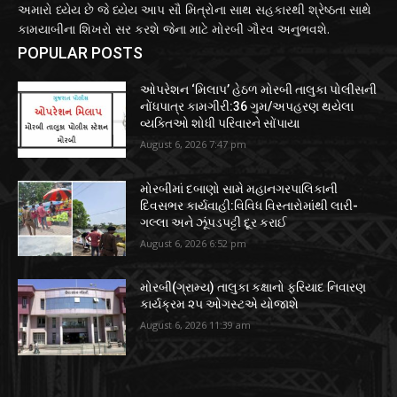
અમારો ધ્યેય છે જે ધ્યેય આપ સૌ મિત્રોના સાથ સહકારથી શ્રેષ્ઠતા સાથે
કામયાબીના શિખરો સર કરશે જેના માટે મોરબી ગૌરવ અનુભવશે.
POPULAR POSTS
ઓપરેશન ‘મિલાપ’ હેઠળ મોરબી તાલુકા પોલીસની
નોંધપાત્ર કામગીરી:36 ગુમ/અપહરણ થયેલા
વ્યક્તિઓ શોધી પરિવારને સોંપાયા
August 6, 2026 7:47 pm
મોરબીમાં દબાણો સામે મહાનગરપાલિકાની
દિવસભર કાર્યવાહી:વિવિધ વિસ્તારોમાંથી લારી-
ગલ્લા અને ઝૂંપડપટ્ટી દૂર કરાઈ
August 6, 2026 6:52 pm
મોરબી(ગ્રામ્ય) તાલુકા કક્ષાનો ફરિયાદ નિવારણ
કાર્યક્રમ ૨૫ ઓગસ્ટએ યોજાશે
August 6, 2026 11:39 am