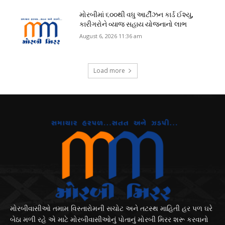
મોરબીમાં ૬૦૦થી વધુ આર્ટીઝન કાર્ડ ઈશ્યુ,
કારીગરોને વ્યાજ સહાય યોજનાનો લાભ
August 6, 2026 11:36 am
Load more
મોરબીવાસીઓ તમામ વિસ્તારોમની સચોટ અને તટસ્થ માહિતી હર પળ ઘરે
બેઠા મળી રહે એ માટે મોરબીવાસીઓનું પોતાનું મોરબી મિરર શરૂ કરવાનો