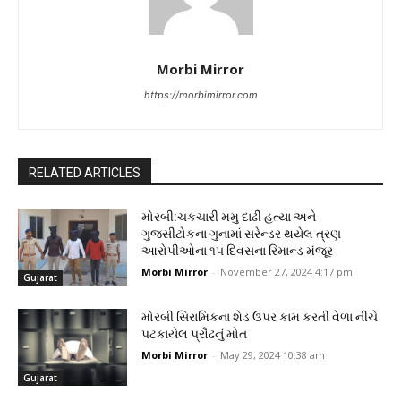
Morbi Mirror
https://morbimirror.com
RELATED ARTICLES
મોરબી:ચકચારી મમુ દાઢી હત્યા અને
ગુજસીટોકના ગુનામાં સરેન્ડર થયેલ ત્રણ
આરોપીઓના ૧૫ દિવસના રિમાન્ડ મંજૂર
Morbi Mirror
-
November 27, 2024 4:17 pm
Gujarat
મોરબી સિરામિકના શેડ ઉપર કામ કરતી વેળા નીચે
પટકાયેલ પ્રૌઢનું મોત
Morbi Mirror
-
May 29, 2024 10:38 am
Gujarat