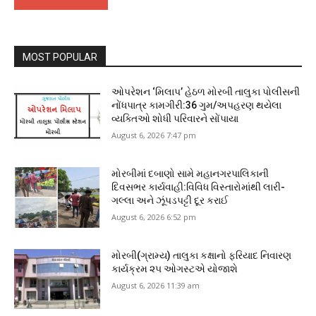
MOST POPULAR
ઓપરેશન ‘મિલાપ’ હેઠળ મોરબી તાલુકા પોલીસની
નોંધપાત્ર કામગીરી:36 ગુમ/અપહરણ થયેલા
વ્યક્તિઓ શોધી પરિવારને સોંપાયા
August 6, 2026 7:47 pm
મોરબીમાં દબાણો સામે મહાનગરપાલિકાની
દિવસભર કાર્યવાહી:વિવિધ વિસ્તારોમાંથી લારી-
ગલ્લા અને ઝૂંપડપટ્ટી દૂર કરાઈ
August 6, 2026 6:52 pm
મોરબી(ગ્રામ્ય) તાલુકા કક્ષાનો ફરિયાદ નિવારણ
કાર્યક્રમ ૨૫ ઓગસ્ટએ યોજાશે
August 6, 2026 11:39 am