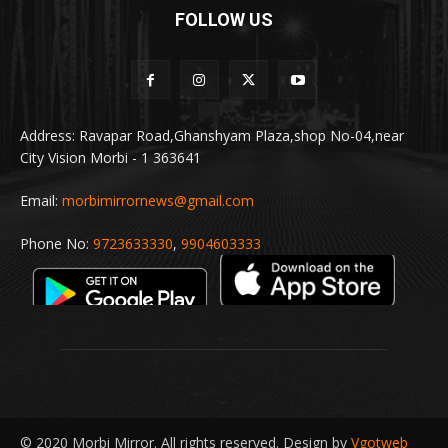
FOLLOW US
Address: Ravapar Road,Ghanshyam Plaza,shop No-04,near
City Vision Morbi - 1 363641
Email:
morbimirrornews@gmail.com
Phone No:
9723633330
,
9904603333
© 2020 Morbi Mirror. All rights reserved. Design by
Vgotweb