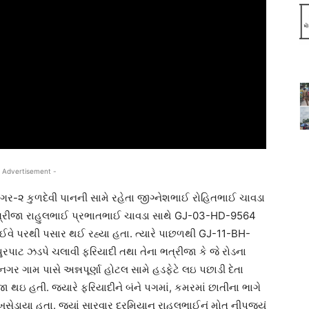
 Advertisement -
ર-૨ કુળદેવી પાનની સામે રહેતા જીગ્નેશભાઈ રોહિતભાઈ ચાવડા
ભત્રીજા રાહુલભાઈ પ્રભાતભાઈ ચાવડા સાથે GJ-03-HD-9564
ઈવે પરથી પસાર થઈ રહ્યા હતા. ત્યારે પાછળથી GJ-11-BH-
પાટ ઝડપે ચલાવી ફરિયાદી તથા તેના ભત્રીજા કે જે રોડના
ગર ગામ પાસે અન્નપૂર્ણા હોટલ સામે હડફેટે લઇ પછાડી દેતા
ા થઇ હતી. જયારે ફરિયાદીને બંને પગમાં, કમરમાં છાતીના ભાગે
 ખસેડાયા હતા. જ્યાં સારવાર દરમિયાન રાહુલભાઈનું મોત નીપજ્યું