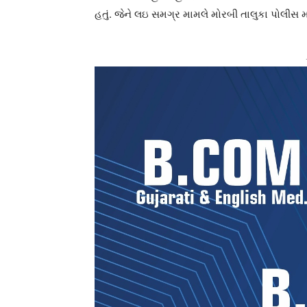
હતું. જેને લઇ સમગ્ર મામલે મોરબી તાલુકા પોલીસ મ