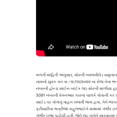
-
મળતી માહિતી અનુસાર, મોરબી નવલખીરોડ યમુનાનગ
નામનો યુવક ગત તા.-૧૯/૧૨/૨૦૨૨ ના રોજ તેના 
નંબરની હોન્ડા સાઈન બાઈક લઇ મોરબી માળીયા હા
5091 નંબરની વેગનઆર કારના ચાલકે પોતાની કર પુર
સાઈડ પર પોતાનું વાહન ચલાવી જતા હતા, તેને ભરતન
ફરીયાદીના ભત્રીજા રાહુલભાઈને માથામાં ગંભીર ઇજ
ગંભીર ઇજા પહોંચી હતી. જેને લઇ બંનેને સારવારમાં