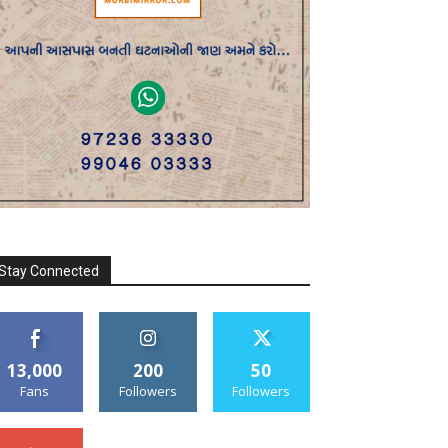
Stay Connected
13,000
200
50
Fans
Followers
Followers