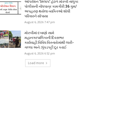
ઓપરેશન ‘મિલાપ’ હેઠળ મોરબી તાલુકા
પોલીસની નોંધપાત્ર કામગીરી:36 ગુમ/
અપહરણ થયેલા વ્યક્તિઓ શોધી
પરિવારને સોંપાયા
August 6, 2026 7:47 pm
મોરબીમાં દબાણો સામે
મહાનગરપાલિકાની દિવસભર
કાર્યવાહી:વિવિધ વિસ્તારોમાંથી લારી-
ગલ્લા અને ઝૂંપડપટ્ટી દૂર કરાઈ
August 6, 2026 6:52 pm
Load more