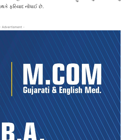
થકે ફરિયાદ નોંધાઈ છે.
- Advertisment -