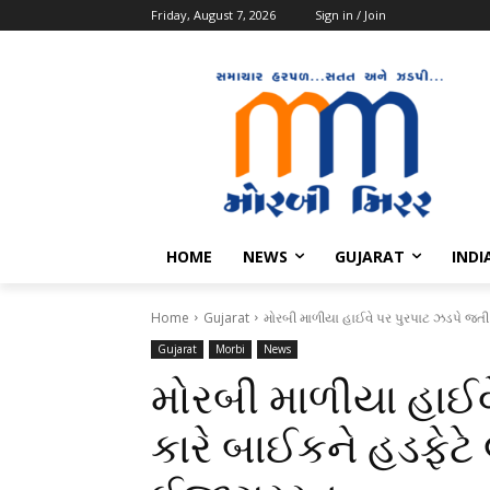
Friday, August 7, 2026
Sign in / Join
HOME
NEWS
GUJARAT
INDI
Home
Gujarat
મોરબી માળીયા હાઈવે પર પુરપાટ ઝડપે જતી ક
Gujarat
Morbi
News
મોરબી માળીયા હાઈવ
કારે બાઈકને હડફેટે