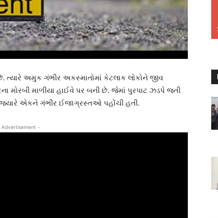
છે. ત્યારે અમુક ગંભીર અકસ્માતોમાં કેટલાક લોકોને જીવ
ના મોરબી માળીયા હાઈવે પર બની છે. જેમાં પુરપાટ ઝડપે જતી
ું. જયારે એકને ગંભીર ઈજાગ્રસ્તઓ પહોંચી હતી.
 Advertisement -