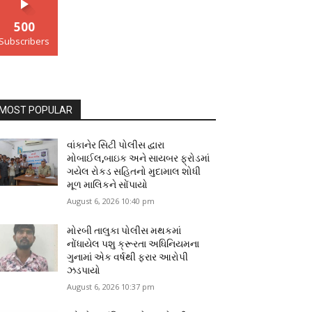
500
Subscribers
MOST POPULAR
વાંકાનેર સિટી પોલીસ દ્વારા
મોબાઈલ,બાઇક અને સાયબર ફ્રોડમાં
ગયેલ રોકડ સહિતનો મુદામાલ શોધી
મૂળ માલિકને સોંપાયો
August 6, 2026 10:40 pm
મોરબી તાલુકા પોલીસ મથકમાં
નોંધાયેલ પશુ ક્રૂરતા અધિનિયમના
ગુનામાં એક વર્ષથી ફરાર આરોપી
ઝડપાયો
August 6, 2026 10:37 pm