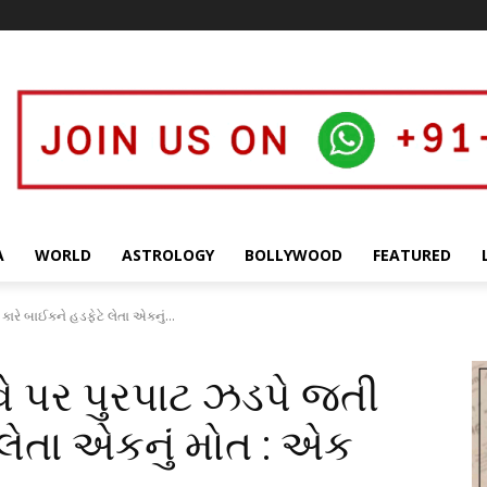
A
WORLD
ASTROLOGY
BOLLYWOOD
FEATURED
ારે બાઈકને હડફેટે લેતા એકનું...
ે પર પુરપાટ ઝડપે જતી
 લેતા એકનું મોત : એક