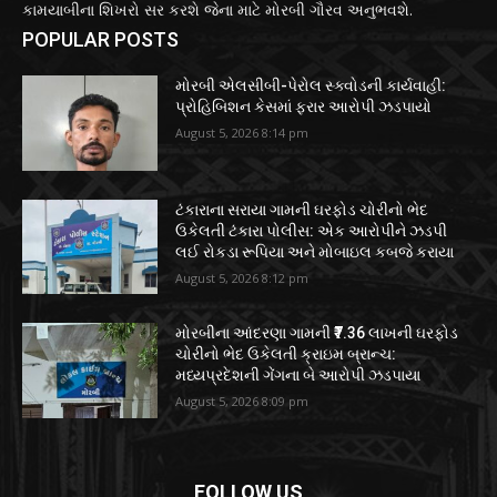
કામયાબીના શિખરો સર કરશે જેના માટે મોરબી ગૌરવ અનુભવશે.
POPULAR POSTS
મોરબી એલસીબી-પેરોલ સ્ક્વોડની કાર્યવાહી:
પ્રોહિબિશન કેસમાં ફરાર આરોપી ઝડપાયો
August 5, 2026 8:14 pm
ટંકારાના સરાયા ગામની ઘરફોડ ચોરીનો ભેદ
ઉકેલતી ટંકારા પોલીસ: એક આરોપીને ઝડપી
લઈ રોકડા રૂપિયા અને મોબાઇલ કબજે કરાયા
August 5, 2026 8:12 pm
મોરબીના આંદરણા ગામની ₹7.36 લાખની ઘરફોડ
ચોરીનો ભેદ ઉકેલતી ક્રાઇમ બ્રાન્ચ:
મધ્યપ્રદેશની ગેંગના બે આરોપી ઝડપાયા
August 5, 2026 8:09 pm
FOLLOW US