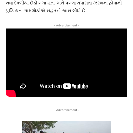
નવા દેવળીયા દોડી ગયા હતા અને પગલા તપાસતા ઝરખના હોવાની
પુષ્ટિ થતા ગામલોકોએ રાહતનો શ્વાસ લીધો છે.
- Advertisement -
- Advertisement -