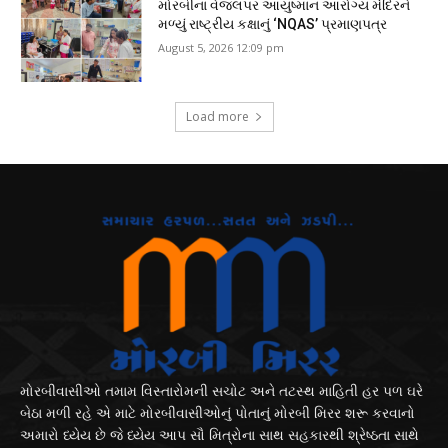
મોરબીના વેજલપર આયુષ્માન આરોગ્ય મંદિરને
મળ્યું રાષ્ટ્રીય કક્ષાનું ‘NQAS’ પ્રમાણપત્ર
August 5, 2026 12:09 pm
Load more
મોરબીવાસીઓ તમામ વિસ્તારોમની સચોટ અને તટસ્થ માહિતી હર પળ ઘરે
બેઠા મળી રહે એ માટે મોરબીવાસીઓનું પોતાનું મોરબી મિરર શરૂ કરવાનો
અમારો ધ્યેય છે જે ધ્યેય આપ સૌ મિત્રોના સાથ સહકારથી શ્રેષ્ઠતા સાથે