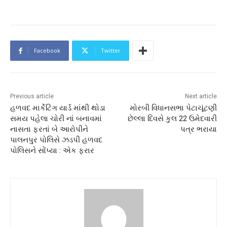
Facebook
Twitter
Previous article
Next article
હળવદ માર્કેટિંગ યાર્ડ માંથી થોડા
મોરબી વિધાનસભા પેટાચૂંટણી
સમય પહેલા ચોરી નાં બનાવમાં
છેલ્લા દિવસે કુલ 22 ઉમેદવારી
નાસતા ફરતાં બે આરોપીને
પત્ર ભરાયા
પાલનપુર પોલિસે ઝડપી હળવદ
પોલિસને સોંપ્યા : એક ફરાર