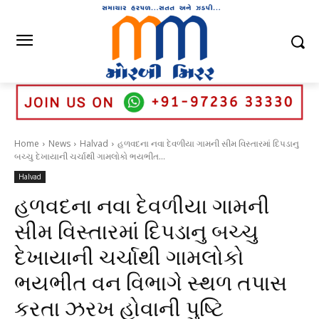
Home
News
Halvad
હળવદના નવા દેવળીયા ગામની સીમ વિસ્તારમાં દિપડાનુ
બચ્ચુ દેખાયાની ચર્ચાથી ગામલોકો ભયભીત...
Halvad
હળવદના નવા દેવળીયા ગામની
સીમ વિસ્તારમાં દિપડાનુ બચ્ચુ
દેખાયાની ચર્ચાથી ગામલોકો
ભયભીત વન વિભાગે સ્થળ તપાસ
કરતા ઝરખ હોવાની પુષ્ટિ