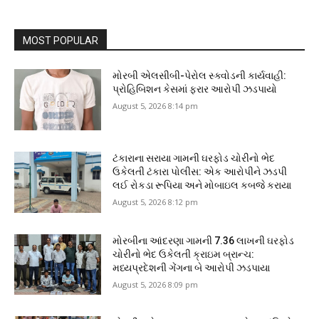
MOST POPULAR
મોરબી એલસીબી-પેરોલ સ્ક્વોડની કાર્યવાહી:
પ્રોહિબિશન કેસમાં ફરાર આરોપી ઝડપાયો
August 5, 2026 8:14 pm
ટંકારાના સરાયા ગામની ઘરફોડ ચોરીનો ભેદ
ઉકેલતી ટંકારા પોલીસ: એક આરોપીને ઝડપી
લઈ રોકડા રૂપિયા અને મોબાઇલ કબજે કરાયા
August 5, 2026 8:12 pm
મોરબીના આંદરણા ગામની ₹7.36 લાખની ઘરફોડ
ચોરીનો ભેદ ઉકેલતી ક્રાઇમ બ્રાન્ચ:
મધ્યપ્રદેશની ગેંગના બે આરોપી ઝડપાયા
August 5, 2026 8:09 pm