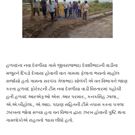
હળવદના નવા દેવળીયા ગામે જીવરાજભાઇ દેવશીભાઇની વાડીના
મજુરને દિપડો દેખાયા હોવાની વાત ગામમા ફેલાતા ભયનો માહોલ
સર્જાયો હતો ગામના સરપંચ ગેલાભાઇ સોલંકી એ વન વિભાગને જાણ
કરતા હળવદ ફોરેસ્ટની ટીમ નવા દેવળીયા વાડી વિસ્તારમાં પહોચી
હતી હળવદ આરએફઓ એસ .આર પરમાર., કનકસિંહ ઝાલા.,
એ.એ.બીહોલા., એ.આઇ. પઠાણ સહિતની ટીમે તપાસ કરતા પગલા
ઝરખના જોવા મળ્યા હતા વન વિભાગ દ્વારા ઝરખ હોવાની પુષ્ટિ થતા
ગામલોકોએ રાહતનો શ્વાસ લીધો હતો.