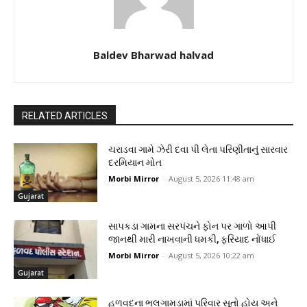
Baldev Bharwad halvad
RELATED ARTICLES
ચરાડવા ગામે ઝેરી દવા પી લેતા પરિણીતાનું સારવાર
દરમિયાન મોત
Morbi Mirror
-
August 5, 2026 11:48 am
Gujarat
સાપકડા ગામના સરપંચને ફોન પર ગાળો આપી
જાનથી મારી નાખવાની ધમકી, ફરિયાદ નોંધાઈ
Morbi Mirror
-
August 5, 2026 10:22 am
Gujarat
હળવદના ભલગામડામાં પરિવાર સૂતો હોય અને