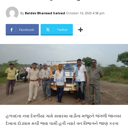
By
Baldev Bharwad halvad
October 16, 2020 4:58 pm
Facebook
Twitter
હળવદના નવા દેવળીયા ગામે સવારમા વાડીના મજુરને જંગલી જાનવર
દેખાતા દોડધામ મચી જવા પામી હતી ત્યારે વન વિભાગને જાણ કરતા