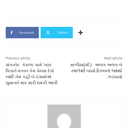
Facebook
Twitter
Previous article
Next article
વાંકાનેર : કેરાળા ગામે ‘તારા
માળીયા(મી.) : અલગ અલગ બે
પિતાને મકાન કેમ વેચવા દેતો
સ્થળેથી બાયોડીઝલનો જથ્થો
નથી’ તેમ કહી બે ઈસમોએ
ઝડપાયો
યુવાનને માર મારી ધમકી આપી