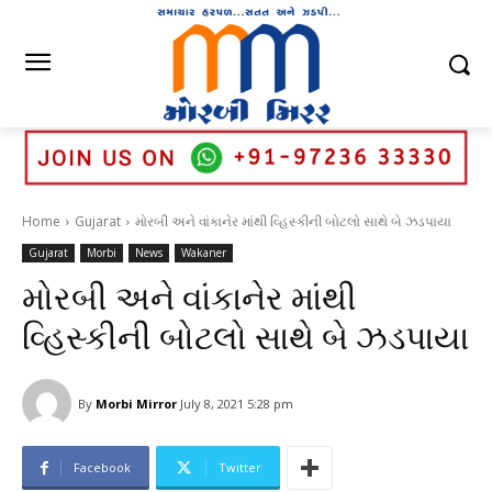
Home
Gujarat
મોરબી અને વાંકાનેર માંથી વ્હિસ્કીની બોટલો સાથે બે ઝડપાયા
Gujarat
Morbi
News
Wakaner
મોરબી અને વાંકાનેર માંથી
વ્હિસ્કીની બોટલો સાથે બે ઝડપાયા
By
Morbi Mirror
July 8, 2021 5:28 pm
Facebook
Twitter