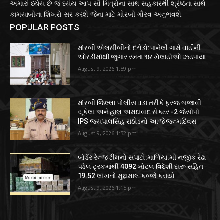
અમારો ધ્યેય છે જે ધ્યેય આપ સૌ મિત્રોના સાથ સહકારથી શ્રેષ્ઠતા સાથે
કામયાબીના શિખરો સર કરશે જેના માટે મોરબી ગૌરવ અનુભવશે.
POPULAR POSTS
મોરબી એલસીબીનો દરોડો:પાનેલી ગામે વાડીની
ઓરડીમાંથી જુગાર રમતા ૧૪ ખેલાડીઓ ઝડપાયા
August 9, 2026 1:59 pm
મોરબી જિલ્લા પોલીસ વડા તરીકે ફરજ બજાવી
ચૂકેલા અને હાલ અમદાવાદ સેક્ટર -2 જેસીપી
IPS જયપાલસિંહ રાઠોડનો આજે જન્મદિવસ
August 9, 2026 1:52 pm
બોર્ડર રેન્જ ટીમનો સપાટો:માળિયા.મી નજીક રેઢા
પડેલ ટ્રકમાંથી 4092 બોટલ વિદેશી દારૂ સહિત
19.52 લાખનો મુદ્દામાલ કબ્જે કરાયો
August 9, 2026 1:15 pm