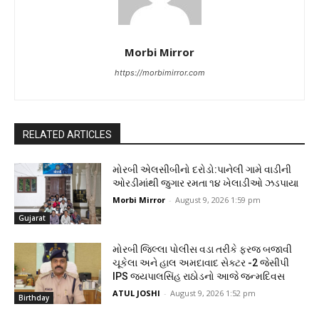
Morbi Mirror
https://morbimirror.com
RELATED ARTICLES
મોરબી એલસીબીનો દરોડો:પાનેલી ગામે વાડીની
ઓરડીમાંથી જુગાર રમતા ૧૪ ખેલાડીઓ ઝડપાયા
Morbi Mirror
-
August 9, 2026 1:59 pm
Gujarat
મોરબી જિલ્લા પોલીસ વડા તરીકે ફરજ બજાવી
ચૂકેલા અને હાલ અમદાવાદ સેક્ટર -2 જેસીપી
IPS જયપાલસિંહ રાઠોડનો આજે જન્મદિવસ
ATUL JOSHI
-
August 9, 2026 1:52 pm
Birthday