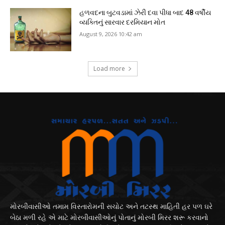
હળવદના બુટવડામાં ઝેરી દવા પીધા બાદ 48 વર્ષીય
વ્યક્તિનું સારવાર દરમિયાન મોત
August 9, 2026 10:42 am
Load more
મોરબીવાસીઓ તમામ વિસ્તારોમની સચોટ અને તટસ્થ માહિતી હર પળ ઘરે
બેઠા મળી રહે એ માટે મોરબીવાસીઓનું પોતાનું મોરબી મિરર શરૂ કરવાનો