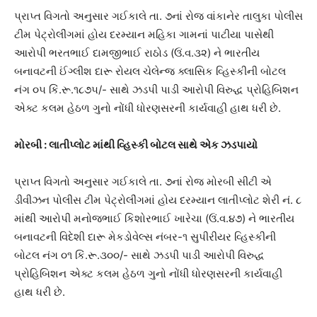
પ્રાપ્ત વિગતો અનુસાર ગઈકાલે તા. ૭નાં રોજ વાંકાનેર તાલુકા પોલીસ
ટીમ પેટ્રોલીંગમાં હોય દરમ્યાન મહિકા ગામનાં પાટીયા પાસેથી
આરોપી ભરતભાઈ દામજીભાઈ રાઠોડ (ઉં.વ.૩૨) ને ભારતીય
બનાવટની ઈંગ્લીશ દારૂ રોયલ ચેલેન્જ ક્લાસિક વ્હિસ્કીની બોટલ
નંગ ૦૫ કિં.રૂ.૧૮૭૫/- સાથે ઝડપી પાડી આરોપી વિરુદ્ધ પ્રોહિબિશન
એક્ટ કલમ હેઠળ ગુનો નોંધી ધોરણસરની કાર્યવાહી હાથ ધરી છે.
મોરબી : લાતીપ્લોટ માંથી વ્હિસ્કી બોટલ સાથે એક ઝડપાયો
પ્રાપ્ત વિગતો અનુસાર ગઈકાલે તા. ૭નાં રોજ મોરબી સીટી એ
ડીવીઝન પોલીસ ટીમ પેટ્રોલીંગમાં હોય દરમ્યાન લાતીપ્લોટ શેરી નં. ૮
માંથી આરોપી મનોજભાઈ કિશોરભાઈ ખારેચા (ઉં.વ.૪૭) ને ભારતીય
બનાવટની વિદેશી દારૂ મેકડોવેલ્સ નંબર-૧ સુપીરીયર વ્હિસ્કીની
બોટલ નંગ ૦૧ કિં.રૂ.૩૦૦/- સાથે ઝડપી પાડી આરોપી વિરુદ્ધ
પ્રોહિબિશન એક્ટ કલમ હેઠળ ગુનો નોંધી ધોરણસરની કાર્યવાહી
હાથ ધરી છે.