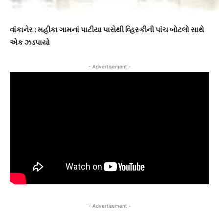
વાંકાનેર : મહીકા ગામનાં પાટીયા પાસેથી વ્હિસ્કીની પાંચ બોટલો સાથે
એક ઝડપાયો
- Advertisement -
- Advertisement -