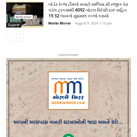
બોર્ડર રેન્જ ટીમનો સપાટો:માળિયા.મી નજીક રેઢા
પડેલ ટ્રકમાંથી 4092 બોટલ વિદેશી દારૂ સહિત
19.52 લાખનો મુદ્દામાલ કબ્જે કરાયો
Morbi Mirror
-
August 9, 2026 1:15 pm
Gujarat
- Advertisment -