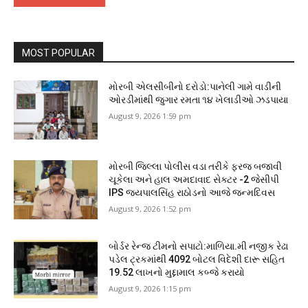
MOST POPULAR
મોરબી એલસીબીનો દરોડો:પાનેલી ગામે વાડીની
ઓરડીમાંથી જુગાર રમતા ૧૪ ખેલાડીઓ ઝડપાયા
August 9, 2026 1:59 pm
મોરબી જિલ્લા પોલીસ વડા તરીકે ફરજ બજાવી
ચૂકેલા અને હાલ અમદાવાદ સેક્ટર -2 જેસીપી
IPS જયપાલસિંહ રાઠોડનો આજે જન્મદિવસ
August 9, 2026 1:52 pm
બોર્ડર રેન્જ ટીમનો સપાટો:માળિયા.મી નજીક રેઢા
પડેલ ટ્રકમાંથી 4092 બોટલ વિદેશી દારૂ સહિત
19.52 લાખનો મુદ્દામાલ કબ્જે કરાયો
August 9, 2026 1:15 pm