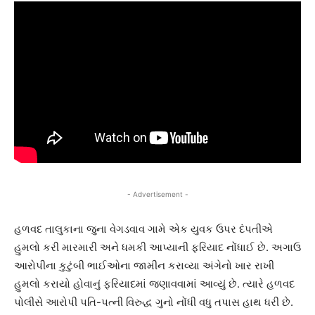
- Advertisement -
હળવદ તાલુકાના જુના વેગડવાવ ગામે એક યુવક ઉપર દંપતીએ
હુમલો કરી મારમારી અને ધમકી આપ્યાની ફરિયાદ નોંધાઈ છે. અગાઉ
આરોપીના કુટુંબી ભાઈઓના જામીન કરાવ્યા અંગેનો ખાર રાખી
હુમલો કરાયો હોવાનું ફરિયાદમાં જણાવવામાં આવ્યું છે. ત્યારે હળવદ
પોલીસે આરોપી પતિ-પત્ની વિરુદ્ધ ગુનો નોંધી વધુ તપાસ હાથ ધરી છે.