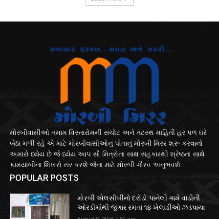
મોરબીવાસીઓ તમામ વિસ્તારોમની સચોટ અને તટસ્થ માહિતી હર પળ ઘરે
બેઠા મળી રહે એ માટે મોરબીવાસીઓનું પોતાનું મોરબી મિરર શરૂ કરવાનો
અમારો ધ્યેય છે જે ધ્યેય આપ સૌ મિત્રોના સાથ સહકારથી શ્રેષ્ઠતા સાથે
કામયાબીના શિખરો સર કરશે જેના માટે મોરબી ગૌરવ અનુભવશે.
POPULAR POSTS
મોરબી એલસીબીનો દરોડો:પાનેલી ગામે વાડીની
ઓરડીમાંથી જુગાર રમતા ૧૪ ખેલાડીઓ ઝડપાયા
August 9, 2026 1:59 pm