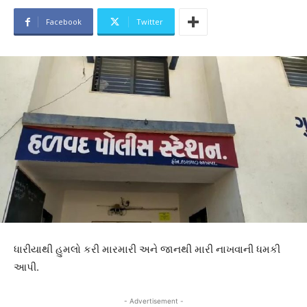
Facebook
Twitter
ધારીયાથી હુમલો કરી મારમારી અને જાનથી મારી નાખવાની ધમકી
આપી.
- Advertisement -