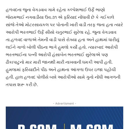
હળવદના જુના વેગડવાવ ગામે રહેતા કલ્પેશભાઈ ઉર્ફે ભાણો
જેરામભાઈ નગવાડીયા ઉવ.૩૧ એ ફરિયાદ નોંધાવી છે કે ગઈકાલે
સાંજે તેઓ મોટરસાયકલ પર પોતાની ખારી વાડી તરફ જતા હતા ત્યારે
આરોપી ભરતભાઈ ઉર્ફે સીસો ચતુરભાઈ સુરેલા રહે. જુના વેગડવાવ
તા.હળવદ વાળાએ તેમની વાડી પાસે રોક્યા હતા અને હાથમાં ધારીયું
લઈને ગાળો બોલી પીઠના ભાગે હુમલો કર્યો હતો. ત્યારબાદ આરોપી
ભરતભાઈના પત્ની આરોપી હંસાબેન ભરતભાઈ સુરેલાએ પણ
ઢીંકાપાટુનો માર મારી જાનથી મારી નાખવાની ધમકી આપી હતી.
હુમલામાં ફરિયાદીને પીઠ અને હાથના આંગળા ઉપર ઇજા પહોંચી
હતી. હાલ હળવદ પોલીસે બન્ને આરોપીઓ સામે ગુનો નોંધી આગળની
તપાસ શરૂ કરી છે.
- Advertisment -