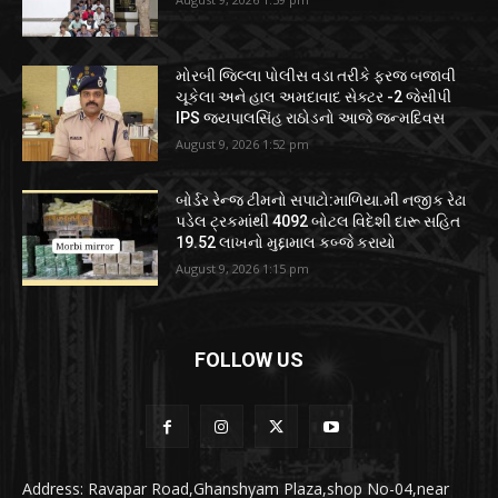
મોરબી જિલ્લા પોલીસ વડા તરીકે ફરજ બજાવી
ચૂકેલા અને હાલ અમદાવાદ સેક્ટર -2 જેસીપી
IPS જયપાલસિંહ રાઠોડનો આજે જન્મદિવસ
August 9, 2026 1:52 pm
બોર્ડર રેન્જ ટીમનો સપાટો:માળિયા.મી નજીક રેઢા
પડેલ ટ્રકમાંથી 4092 બોટલ વિદેશી દારૂ સહિત
19.52 લાખનો મુદ્દામાલ કબ્જે કરાયો
August 9, 2026 1:15 pm
FOLLOW US
Address: Ravapar Road,Ghanshyam Plaza,shop No-04,near