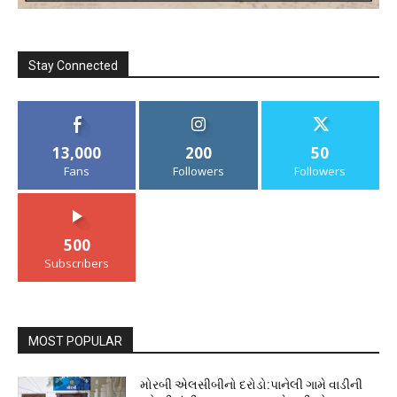
Stay Connected
13,000
200
50
Fans
Followers
Followers
500
Subscribers
MOST POPULAR
મોરબી એલસીબીનો દરોડો:પાનેલી ગામે વાડીની