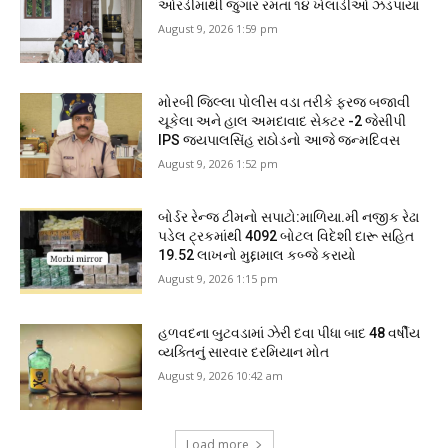
ઓરડીમાંથી જુગાર રમતા ૧૪ ખેલાડીઓ ઝડપાયા
August 9, 2026 1:59 pm
મોરબી જિલ્લા પોલીસ વડા તરીકે ફરજ બજાવી
ચૂકેલા અને હાલ અમદાવાદ સેક્ટર -2 જેસીપી
IPS જયપાલસિંહ રાઠોડનો આજે જન્મદિવસ
August 9, 2026 1:52 pm
બોર્ડર રેન્જ ટીમનો સપાટો:માળિયા.મી નજીક રેઢા
પડેલ ટ્રકમાંથી 4092 બોટલ વિદેશી દારૂ સહિત
19.52 લાખનો મુદ્દામાલ કબ્જે કરાયો
August 9, 2026 1:15 pm
હળવદના બુટવડામાં ઝેરી દવા પીધા બાદ 48 વર્ષીય
વ્યક્તિનું સારવાર દરમિયાન મોત
August 9, 2026 10:42 am
Load more