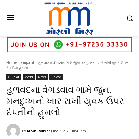
Home
Gujarat
હળવદના વેગડવાવ ગામે જુના મનદુઃખનો ખાર રાખી યુવક ઉપર
દંપતીનો હુમલો
Gujarat
Morbi
News
Halvad
હળવદના વેગડવાવ ગામે જુના
મનદુઃખનો ખાર રાખી યુવક ઉપર
દંપતીનો હુમલો
By
Morbi Mirror
June 3, 2026 10:48 am