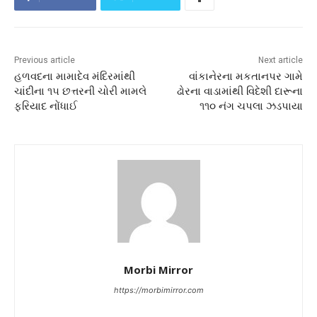
Previous article
Next article
હળવદના મામાદેવ મંદિરમાંથી
વાંકાનેરના મકતાનપર ગામે
ચાંદીના ૧૫ છત્તરની ચોરી મામલે
ઢોરના વાડામાંથી વિદેશી દારૂના
ફરિયાદ નોંધાઈ
૧૧૦ નંગ ચપલા ઝડપાયા
Morbi Mirror
https://morbimirror.com