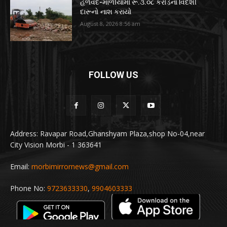
હળવદ-માળીયામાં રૂ.૩.૦૮ કરોડના વિદેશી
દારૂનો નાશ કરાયો
August 8, 2026 8:56 am
FOLLOW US
Address: Ravapar Road,Ghanshyam Plaza,shop No-04,near
City Vision Morbi - 1 363641
Email:
morbimirrornews@gmail.com
Phone No:
9723633330
,
9904603333