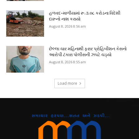
હળવદ-માળીયામાં રૂ.૩.૦૮ કરોડના વિદેશી
દારૂનો નાશ કરાયો
August 8, 2026 8:56 am
છેલ્લા ચાર મહિનાથી ફરાર પ્રોહિબીશન કેસનો
આરોપી ટંકારા પોલીસની ઝપટે ચડ્યો
August 8, 2026 8:55 am
Load more