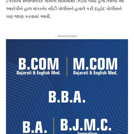
ટંકારાના સજ્જનપર ગામની સીમમાંથી ઝડપી લીધો હતો.તેમજ આ
આરોપીને હાલ વાંકાનેર સીટી પોલીસને હવાલે કરી દાહોદ પોલીસને
પણ જાણ કરવામાં આવી.
- Advertisment -