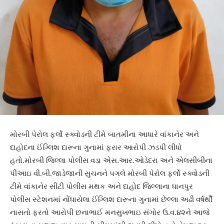
મોરબી પેરોલ ફર્લો સ્ક્વોડની ટીમે બાતમીના આધારે વાંકાનેર અને
દાહોદના ઈંગ્લિશ દારૂના ગુનામાં ફરાર આરોપી ઝડપી લીધો
હતો.મોરબી જિલ્લા પોલીસ વડા એસ.આર.ઓડેદરા અને એલસીબીના
પીઆઇ વી.બી.જાડેજાની સુચનને પગલે મોરબી પેરોલ ફર્લો સ્ક્વોડની
ટીમે વાંકાનેર સીટી પોલીસ મથક અને દાહોદ જિલ્લાના ધાનપુર
પોલીસ સ્ટેશનમાં નોંધાયેલા ઈંગ્લિશ દારૂના ગુનામાં છેલ્લા અઢી વર્ષર્થી
નાસતો ફરતો આરોપી છનાભાઈ મનસુખભાઇ સંગોર ઉ.વ.૪૨ને આજે