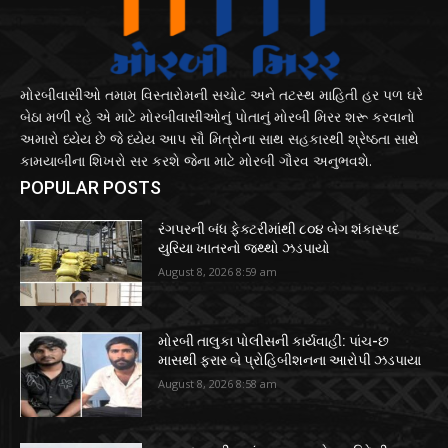
મોરબીવાસીઓ તમામ વિસ્તારોમની સચોટ અને તટસ્થ માહિતી હર પળ ઘરે
બેઠા મળી રહે એ માટે મોરબીવાસીઓનું પોતાનું મોરબી મિરર શરૂ કરવાનો
અમારો ધ્યેય છે જે ધ્યેય આપ સૌ મિત્રોના સાથ સહકારથી શ્રેષ્ઠતા સાથે
કામયાબીના શિખરો સર કરશે જેના માટે મોરબી ગૌરવ અનુભવશે.
POPULAR POSTS
રંગપરની બંધ ફેક્ટરીમાંથી ૮૦૪ બેગ શંકાસ્પદ
યુરિયા ખાતરનો જથ્થો ઝડપાયો
August 8, 2026 8:59 am
મોરબી તાલુકા પોલીસની કાર્યવાહી: પાંચ-છ
માસથી ફરાર બે પ્રોહિબીશનના આરોપી ઝડપાયા
August 8, 2026 8:58 am