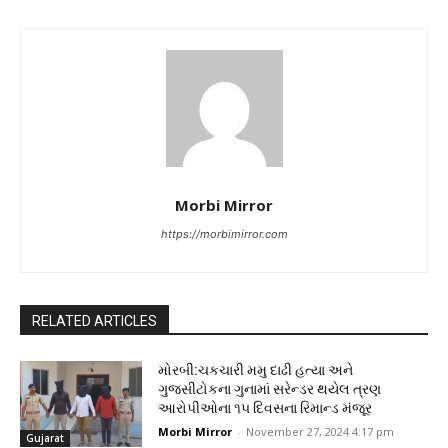
Morbi Mirror
https://morbimirror.com
RELATED ARTICLES
મોરબી:ચકચારી મમુ દાઢી હત્યા અને
ગુજસીટોકના ગુનામાં સરેન્ડર થયેલ ત્રણ
આરોપીઓના ૧૫ દિવસના રિમાન્ડ મંજૂર
Morbi Mirror
-
November 27, 2024 4:17 pm
Gujarat