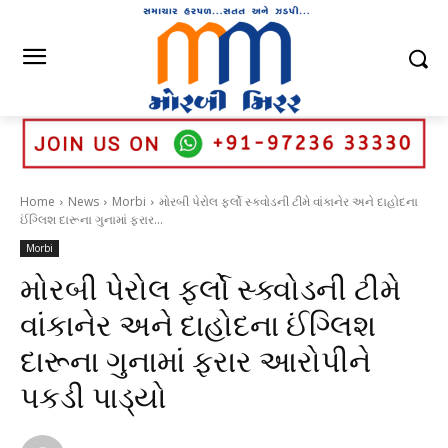
Home
News
Morbi
મોરબી પેરોલ ફર્લો સ્ક્વોડની ટીમે વાંકાનેર અને દાહોદના
ઈંગ્લિશ દારૂના ગુનામાં ફરાર...
Morbi
મોરબી પેરોલ ફર્લો સ્ક્વોડની ટીમે
વાંકાનેર અને દાહોદના ઈંગ્લિશ
દારૂના ગુનામાં ફરાર આરોપીને
પકડી પાડ્યો