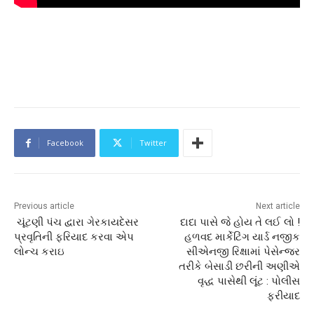
Facebook
Twitter
Previous article
Next article
ચૂંટણી પંચ દ્વારા ગેરકાયદેસર
દાદા પાસે જે હોય તે લઈ લો !
પ્રવૃતિની ફરિયાદ કરવા એપ
હળવદ માર્કેટિંગ યાર્ડ નજીક
લોન્ચ કરાઇ
સીએનજી રિક્ષામાં પેસેન્જર
તરીકે બેસાડી છરીની અણીએ
વૃદ્ધ પાસેથી લૂંટ : પોલીસ
ફરીયાદ