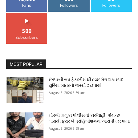
Fans
Followers
Followers
500
Subscribers
MOST POPULAR
રંગપરની બંધ ફેક્ટરીમાંથી ૮૦૪ બેગ શંકાસ્પદ
યુરિયા ખાતરનો જથ્થો ઝડપાયો
August 8, 2026 8:59 am
મોરબી તાલુકા પોલીસની કાર્યવાહી: પાંચ-છ
માસથી ફરાર બે પ્રોહિબીશનના આરોપી ઝડપાયા
August 8, 2026 8:58 am