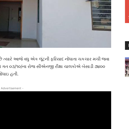
ે ત્યારે આજે વધુ એક લૂંટની ફરિયાદ નોંધાતા ચકચાર મચી જવા
્ધને ગત ૦૩/૧૦/ના રોજ સીએનજી રીક્ષા ચાલકોએ બેસાડી ૭૪૦૦
ોંધાઇ હતી.
 Advertisement -