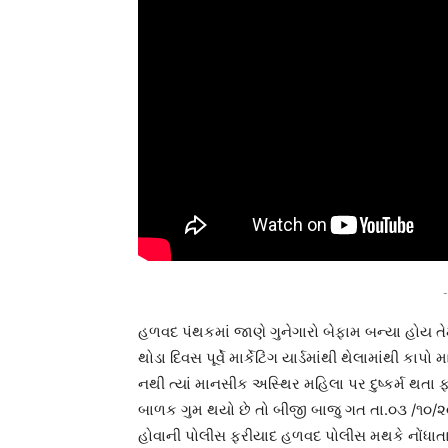
-
હળવદ પંથકમાં જાણે ગુનેગારો બેફામ બન્યા હોય ત
થોડા દિવસ પૂર્વે માર્કેટિંગ યાર્ડમાંથી થેલામાંથી
નથી ત્યાં માનસીક અસ્થિર મહિલા પર દુષ્કર્મ થતા
બાળક ગુમ થયો છે તો બીજી બાજુ ગત તા.૦૩ /૧૦/૨૦૨
હોવાની પોલીસ ફરીયાદ હળવદ પોલીસ મથકે નોંધાતા