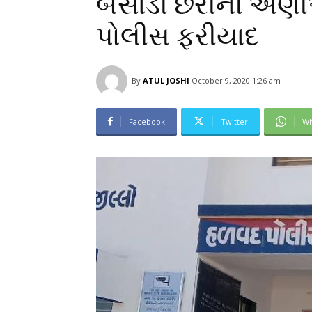
બેસાડી છરીની અણીએ 
પોલીસ ફરીયાદ
By
ATUL JOSHI
October 9, 2020 1:26 am
Facebook
Twitter
Wh