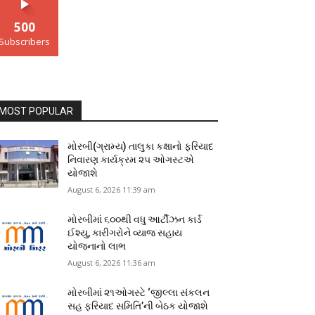
500
Subscribers
MOST POPULAR
મોરબી(ગ્રામ્ય) તાલુકા કક્ષાનો ફરિયાદ
નિવારણ કાર્યક્રમ ૨૫ ઓગસ્ટએ
યોજાશે
August 6, 2026 11:39 am
મોરબીમાં ૬૦૦થી વધુ આર્ટીઝન કાર્ડ
ઈશ્યુ, કારીગરોને વ્યાજ સહાય
યોજનાનો લાભ
August 6, 2026 11:36 am
મોરબીમાં ૨૧ઓગસ્ટે ‘જીલ્લા સંકલન
સહ ફરિયાદ સમિતિ’ની બેઠક યોજાશે