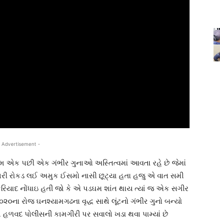
 Advertisement -
ેમ એક પછી એક ગંભીર ગુનાઓ અસ્તિત્વમાં આવતા રહે છે જેમાં
 કાપો મારી રોકડ લઈ અમુક ઈસમો નાસી છૂટ્યા હતા હજુ એ વાત સમી
 ફરિયાદ નોંધાઇ હતી જો કે એ પડઘમ શાંત થાય ત્યાં જ એક સગીર
૦ના રોજ ઘનશ્યામગઢના વૃદ્ધ સાથે લૂંટનો ગંભીર ગુનો બન્યો
 હળવદ પોલીસની કામગીરી પર સવાલો ખડા થવા પામ્યાં છે