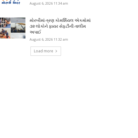
August 6, 2026 11:34 am
મોરબીમાં ત્રણ કોમર્શિયલ એકમોમાં
૩૨ લોકોને ફાયર સેફ્ટીની તાલીમ
અપાઈ
August 6, 2026 11:32 am
Load more