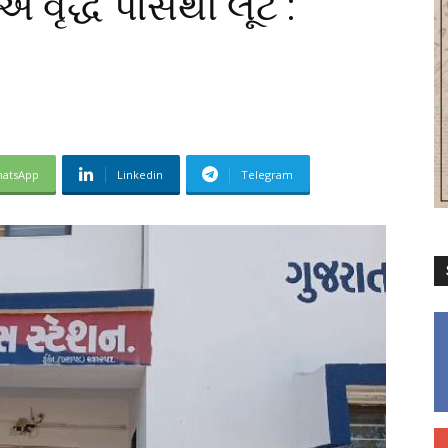
વૃદ્ધ પાસેથી લૂંટ :
atsApp
Linkedin
Telegram