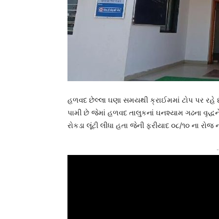
હળવદ છેલ્લા ઘણા સમયથી ક્રાઈમમાં ટોપ પર રહે છ
પામી છે જેમાં હળવદ તાલુકનાં ઘનશ્યામ ગઢના વૃદ
રોકડા લૂંટી લીધા હતા જેની ફરીયાદ ૦૮/૧૦ ના રોજ ન
-