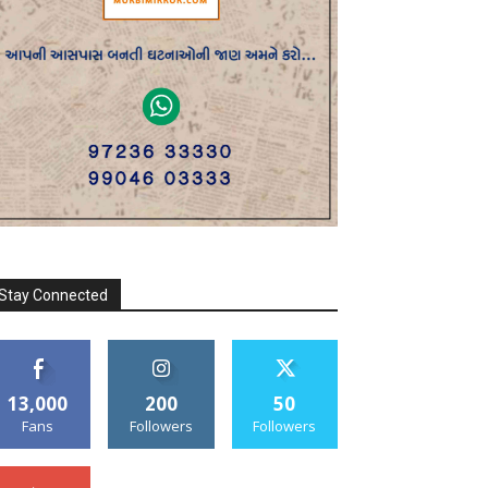
Stay Connected
13,000
200
50
Fans
Followers
Followers