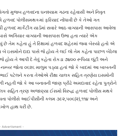
વિગતો મુજબ હળવદના ઘનશ્યામ ગઢના રહેવાસી અને નિવૃત
 હળવદ પોલીસમથકમાં ફરિયાદ નોંધાવી છે કે તેઓ ગત
 હળવદ માર્કેટીંગ યાર્ડમાં સવારે આઠ વાગ્યાની આસપાસ આવેલા
ગેઇટ પાસે અગિયાર વાગ્યાની આસપાસ ઉભા હતા ત્યારે એક
 તેમ કહેતા હું તે રિક્ષામાં હળવદ શહેરમાં જવા બેસ્યો હતો એ
 બે ઇસમોને દાદા પાસે જે હોય તે લઈ લો તેમ કહેતા પાછળ બેઠેલા
ે હોય તે આપી દે તેવું કહેતા રોકડા ૭૪૦૦ રૂપિયા લૂંટી અને
ના નમ્બર જોતા ૦૬૨૬ માલુમ પડ્યા હતાં જો કે બાદમાં આ બાબતની
શ્વરભાઈ પટેલને કરતા તેઓએ રીક્ષા ચાલક સહિત ત્રણેય ઇસમોની
ી નહતી જો કે આ બનાવની જાણ પ્રૌઢે અમદાવાદ રહેતા પુત્રોને
 ચાલક સહિત ત્રણ અજાણ્યા ઈસમો વિરુદ્ધ હળવદ પોલીસ મથકે
ંધાવતા પોલીસે આઈપીસીની કલમ ૩૯૨,૫૦૬(૨),૧૧૪ અને
ખોળ હાથ ધરી છે.
- Advertisment -