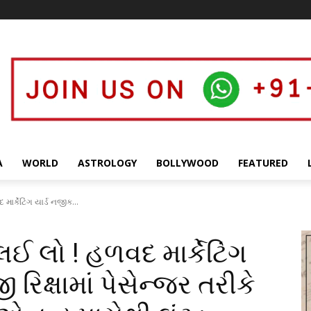
A
WORLD
ASTROLOGY
BOLLYWOOD
FEATURED
માર્કેટિંગ યાર્ડ નજીક...
લઈ લો ! હળવદ માર્કેટિંગ
િક્ષામાં પેસેન્જર તરીકે