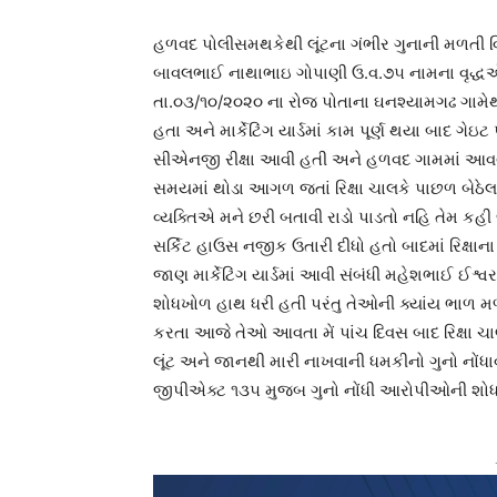
હળવદ પોલીસમથકેથી લૂંટના ગંભીર ગુનાની મળતી 
બાવલભાઈ નાથાભાઇ ગોપાણી ઉ.વ.૭૫ નામના વૃદ્ધએ
તા.૦૩/૧૦/૨૦૨૦ ના રોજ પોતાના ઘનશ્યામગઢ ગામેથી
હતા અને માર્કેટિંગ યાર્ડમાં કામ પૂર્ણ થયા બાદ 
સીએનજી રીક્ષા આવી હતી અને હળવદ ગામમાં આવવું છે
સમયમાં થોડા આગળ જતાં રિક્ષા ચાલકે પાછળ બેઠેલા
વ્યક્તિએ મને છરી બતાવી રાડો પાડતો નહિ તેમ કહી જ
સર્કિટ હાઉસ નજીક ઉતારી દીધો હતો બાદમાં રિક્ષા
જાણ માર્કેટિંગ યાર્ડમાં આવી સંબંધી મહેશભાઈ ઈ
શોધખોળ હાથ ધરી હતી પરંતુ તેઓની ક્યાંય ભાળ મળ
કરતા આજે તેઓ આવતા મેં પાંચ દિવસ બાદ રિક્ષા
લૂંટ અને જાનથી મારી નાખવાની ધમકીનો ગુનો નો
જીપીએક્ટ ૧૩૫ મુજબ ગુનો નોંધી આરોપીઓની શોધ