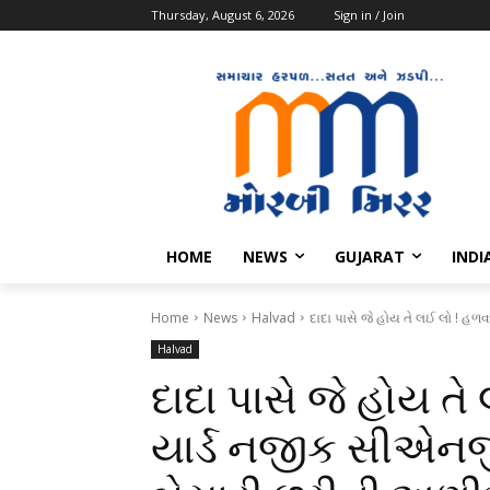
Thursday, August 6, 2026
Sign in / Join
HOME
NEWS
GUJARAT
INDI
Home
News
Halvad
દાદા પાસે જે હોય તે લઈ લો ! હળવદ 
Halvad
દાદા પાસે જે હોય તે 
યાર્ડ નજીક સીએનજી ર